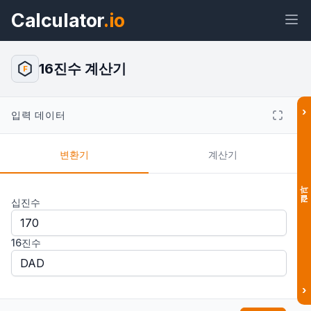
Calculator
.io
16진수 계산기
F
›
위젯
링크
텍스트
HTML
입력 데이터
변환기
계산기
미리보기 16진수 계산기 위젯
결과
십진수
16진수
›