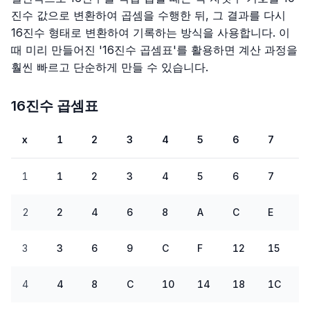
진수 값으로 변환하여 곱셈을 수행한 뒤, 그 결과를 다시
16진수 형태로 변환하여 기록하는 방식을 사용합니다. 이
때 미리 만들어진 '16진수 곱셈표'를 활용하면 계산 과정을
훨씬 빠르고 단순하게 만들 수 있습니다.
16진수 곱셈표
x
1
2
3
4
5
6
7
1
1
2
3
4
5
6
7
8
2
2
4
6
8
A
C
E
1
3
3
6
9
C
F
12
15
1
4
4
8
C
10
14
18
1C
2