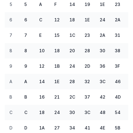
5
5
A
F
14
19
1E
23
2
6
6
C
12
18
1E
24
2A
3
7
7
E
15
1C
23
2A
31
3
8
8
10
18
20
28
30
38
9
9
12
1B
24
2D
36
3F
A
A
14
1E
28
32
3C
46
5
B
B
16
21
2C
37
42
4D
5
C
C
18
24
30
3C
48
54
6
D
D
1A
27
34
41
4E
5B
6