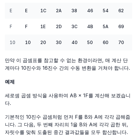
E
E
1C
2A
38
46
54
62
7
F
F
1E
2D
3C
4B
5A
69
7
10
10
20
30
40
50
60
70
8
만약 이 곱셈표를 참고할 수 없는 환경이라면, 매 계산 단
계마다 10진수와 16진수 간의 수동 변환을 거쳐야 합니다.
예제
세로셈 곱셈 방식을 사용하여
AB × 1F
를 계산해 보겠습니
다.
기본적인 10진수 곱셈처럼 먼저
F
를
B
와
A
에 각각 곱해줍
니다. 그 다음, 두 번째 자리의
1
을
B
와
A
에 각각 곱한 뒤,
자릿수를 맞춰 도출된 중간 결과값들을 모두 합산합니다.