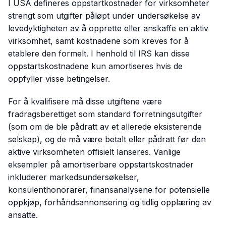
I USA defineres oppstartkostnader for virksomheter
strengt som utgifter påløpt under undersøkelse av
levedyktigheten av å opprette eller anskaffe en aktiv
virksomhet, samt kostnadene som kreves for å
etablere den formelt. I henhold til IRS kan disse
oppstartskostnadene kun amortiseres hvis de
oppfyller visse betingelser.
For å kvalifisere må disse utgiftene være
fradragsberettiget som standard forretningsutgifter
(som om de ble pådratt av et allerede eksisterende
selskap), og de må være betalt eller pådratt før den
aktive virksomheten offisielt lanseres. Vanlige
eksempler på amortiserbare oppstartskostnader
inkluderer markedsundersøkelser,
konsulenthonorarer, finansanalysene for potensielle
oppkjøp, forhåndsannonsering og tidlig opplæring av
ansatte.