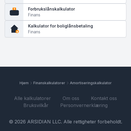
Forbrukslånskalkulator
$
Finans
Kalkulator for boliglånsbetaling
Finans
$
Hjem
Finanskalkulatorer
Amortiseringskalkulator
Alle kalkulatorer
Om oss
Kontakt oss
Bruksvilkår
Personvernerklæring
© 2026 ARSIDIAN LLC. Alle rettigheter forbeholdt.