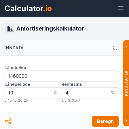
Calculator
.io
Amortiseringskalkulator
›
INNDATA
Widget
Lenke
Tekst
HTML
Lånebeløp
Forhåndsvisning
Amortiseringskalkulator Widget
RESULTATER
$
Låneperiode
Rentesats
år
%
5
,
10
,
15
,
20
,
25
2.5
,
3
,
3.5
,
4
›
Beregn