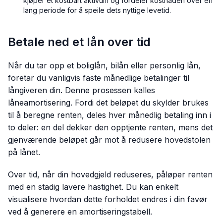
kjøper et kostbart aktivum og fordeler kostnaden over en
lang periode for å speile dets nyttige levetid.
Betale ned et lån over tid
Når du tar opp et boliglån, bilån eller personlig lån,
foretar du vanligvis faste månedlige betalinger til
långiveren din. Denne prosessen kalles
låneamortisering. Fordi det beløpet du skylder brukes
til å beregne renten, deles hver månedlig betaling inn i
to deler: en del dekker den opptjente renten, mens det
gjenværende beløpet går mot å redusere hovedstolen
på lånet.
Over tid, når din hovedgjeld reduseres, påløper renten
med en stadig lavere hastighet. Du kan enkelt
visualisere hvordan dette forholdet endres i din favør
ved å generere en amortiseringstabell.