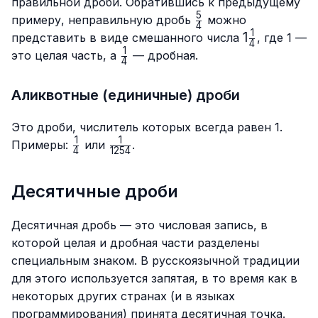
правильной дроби. Обратившись к предыдущему
5
\frac{5}
примеру, неправильную дробь
можно
4
{4}
1
1\frac{1}
1
представить в виде смешанного числа
, где 1 —
4
{4}
1
\frac{1}
это целая часть, а
— дробная.
4
{4}
Аликвотные (единичные) дроби
Это дроби, числитель которых всегда равен 1.
1
1
\frac{1}
\frac{1}
Примеры:
или
.
4
1254
{4}
{1254}
Десятичные дроби
Десятичная дробь — это числовая запись, в
которой целая и дробная части разделены
специальным знаком. В русскоязычной традиции
для этого используется запятая, в то время как в
некоторых других странах (и в языках
программирования) принята десятичная точка.