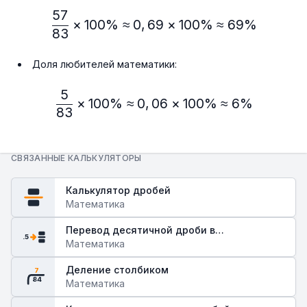
57
\frac{57}{83} × 100\% ≈
×
100%
≈
0
,
69
×
100%
≈
69%
83
Доля любителей математики:
5
\frac{5}{83} × 100\% ≈ 
×
100%
≈
0
,
06
×
100%
≈
6%
83
СВЯЗАННЫЕ КАЛЬКУЛЯТОРЫ
Калькулятор дробей
Математика
Перевод десятичной дроби в
.5
обыкновенную
Математика
Деление столбиком
7
84
Математика