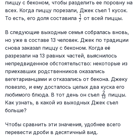
пиццу с беконом, чтобы разделить ее поровну на
всех. Когда пиццу порезали, Джек съел 1 кусок.
1
\frac{1}
То есть, его доля составила
от всей пиццы.
7
{7}
В следующие выходные семья собралась вновь,
но уже в составе 13 человек. Джек по традиции
снова заказал пиццу с беконом. Когда её
разрезали на 13 равных частей, выяснилось
непредвиденное обстоятельство: некоторые из
приехавших родственников оказались
вегетарианцами и отказались от бекона. Джеку
повезло, и ему досталось целых два куска его
2
\frac{2}
любимого блюда. В тот день он съел
пиццы.
13
{13}
Как узнать, в какой из выходных Джек съел
больше?
Чтобы сравнить эти значения, удобнее всего
перевести дроби в десятичный вид.