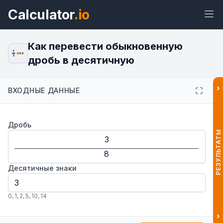
Calculator
.io
Как перевести обыкновенную
1
0.5
2
дробь в десятичную
Виджет
Ссылка
Текст
HTML
›
ВХОДНЫЕ ДАННЫЕ
Предпросмотр Перевод дробей в
Дробь
десятичные — калькулятор
онлайн Виджет
РЕЗУЛЬТАТЫ
Десятичные знаки
0
,
1
,
2
,
5
,
10
,
14
›