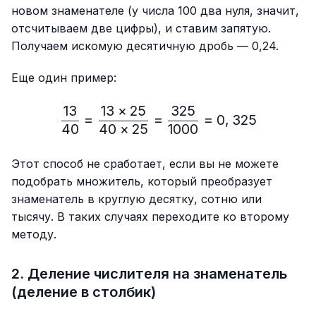
новом знаменателе (у числа 100 два нуля, значит,
отсчитываем две цифры), и ставим запятую.
Получаем искомую десятичную дробь — 0,24.
Еще один пример:
13
13
×
25
325
\frac{13}{40}=\frac{13 
=
=
=
0
,
325
40
40
×
25
1000
Этот способ не сработает, если вы не можете
подобрать множитель, который преобразует
знаменатель в круглую десятку, сотню или
тысячу. В таких случаях переходите ко второму
методу.
2. Деление числителя на знаменатель
(деление в столбик)