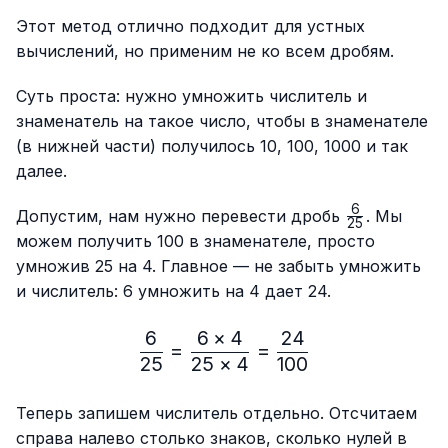
Этот метод отлично подходит для устных
вычислений, но применим не ко всем дробям.
Суть проста: нужно умножить числитель и
знаменатель на такое число, чтобы в знаменателе
(в нижней части) получилось 10, 100, 1000 и так
далее.
6
\frac{6}
Допустим, нам нужно перевести дробь
. Мы
25
{25}
можем получить 100 в знаменателе, просто
умножив 25 на 4. Главное — не забыть умножить
и числитель: 6 умножить на 4 дает 24.
6
6
×
4
24
\frac{6}{25}=\frac{6 × 4
=
=
25
25
×
4
100
Теперь запишем числитель отдельно. Отсчитаем
справа налево столько знаков, сколько нулей в