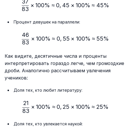
37
\frac{37}{83} × 100\%≈
×
100%
≈
0
,
45
×
100%
≈
45%
83
Процент девушек на параллели:
46
\frac{46}{83} × 100\% ≈
×
100%
≈
0
,
55
×
100%
≈
55%
83
Как видите, десятичные числа и проценты
интерпретировать гораздо легче, чем громоздкие
дроби. Аналогично рассчитываем увлечения
учеников:
Доля тех, кто любит литературу:
21
\frac{21}{83} × 100\% ≈
×
100%
≈
0
,
25
×
100%
≈
25%
83
Доля тех, кто увлекается наукой: