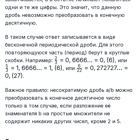
одни и те же цифры. Это значит, что данную
дробь невозможно преобразовать в конечную
десятичную.
В таком случае ответ записывается в виде
бесконечной периодической дроби. Для этого
повторяющуюся часть (период) берут в круглые
2
\frac{2}
=
0
,
6666...
=
0
,
(
6
)
\fra
скобки. Например:
, или
3
{3}=0,6666...
{3}=
5
6
=
1
,
6666...
=
1
,
(
6
)
\frac{6}
=
0
,
272727...
=
, или
3
22
= 0,(6)
1,66
{22}=0,272727...
0
,
(
27
)
.
= 1,(
= 0,(27)
Важное правило: несократимую дробь a/b можно
преобразовать в конечное десятичное число
только в том случае, если разложение её
знаменателя b на простые множители не
содержит никаких других чисел, кроме 2 и 5.