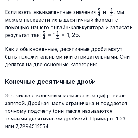
5
1
\frac{5}
1\frac{1}
1
Если взять эквивалентные значения
и
, мы
4
4
{4}
{4}
можем перевести их в десятичный формат с
помощью нашего онлайн-калькулятора и записать
5
1
\frac{5}
=
1
=
1
,
25
результат так:
.
4
4
{4}=1\frac{1}
{4}=1,25
Как и обыкновенные, десятичные дроби могут
быть положительными или отрицательными. Они
делятся на две основные категории:
Конечные десятичные дроби
Это числа с конечным количеством цифр после
запятой. Дробная часть ограничена и поддается
точному подсчету (они также называются
точными десятичными дробями). Примеры: 1,23
или 7,7894512554.