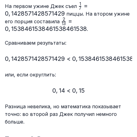
1
\frac{1}
=
На первом ужине Джек съел
7
{7}=0,142857142857
0
,
1428571428571429
пиццы. На втором ужине
2
\frac{2}
=
его порция составила
13
{13}=0,1538461538461538
0
,
1538461538461538461538
.
Сравниваем результаты:
0
,
1428571428571429
<
0,1428571428571429 < 
0
,
1538461538461538
или, если округлить:
0
,
14
<
0,14 < 0,15
0
,
15
Разница невелика, но математика показывает
точно: во второй раз Джек получил немного
больше.