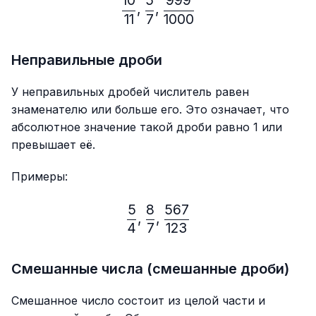
10
5
999
\frac{10}{11},\frac{5}{7}
,
,
11
7
1000
Неправильные дроби
У неправильных дробей числитель равен
знаменателю или больше его. Это означает, что
абсолютное значение такой дроби равно 1 или
превышает её.
Примеры:
5
8
567
\frac{5}{4},\frac{8}{7},
,
,
4
7
123
Смешанные числа (смешанные дроби)
Смешанное число состоит из целой части и