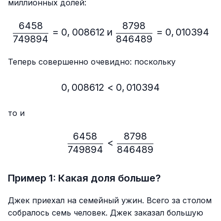
миллионных долей:
6458
8798
\frac{6458}{749894}=0,
=
0
,
008612
и
=
0
,
010394
749894
846489
Теперь совершенно очевидно: поскольку
0
,
008612
<
0,008612 < 0,010394
0
,
010394
то и
6458
8798
\frac{6458}{749894} < 
<
749894
846489
Пример 1: Какая доля больше?
Джек приехал на семейный ужин. Всего за столом
собралось семь человек. Джек заказал большую