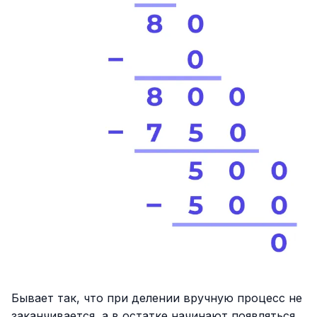
Бывает так, что при делении вручную процесс не
заканчивается, а в остатке начинают появляться