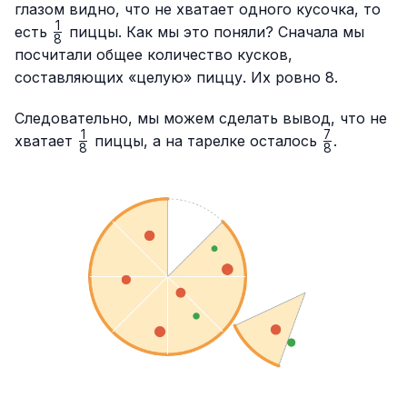
глазом видно, что не хватает одного кусочка, то
1
\frac{1}
есть
пиццы. Как мы это поняли? Сначала мы
8
{8}
посчитали общее количество кусков,
составляющих «целую» пиццу. Их ровно 8.
Следовательно, мы можем сделать вывод, что не
1
7
\frac{1}
\frac{7}
хватает
пиццы, а на тарелке осталось
.
8
8
{8}
{8}