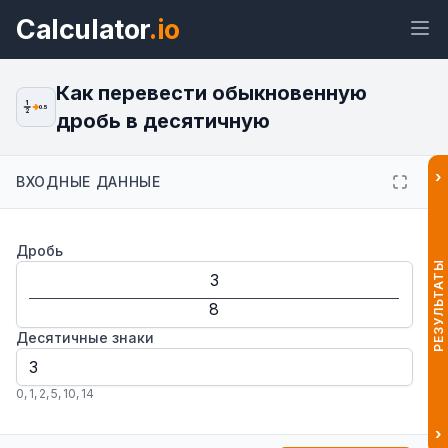
Calculator
.io
Как перевести обыкновенную
1
0.5
2
дробь в десятичную
Виджет
Ссылка
Текст
HTML
›
ВХОДНЫЕ ДАННЫЕ
Предпросмотр Перевод дробей в
Дробь
десятичные — калькулятор
онлайн Виджет
РЕЗУЛЬТАТЫ
Десятичные знаки
0
,
1
,
2
,
5
,
10
,
14
›