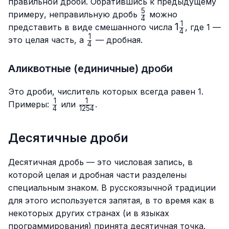
правильной дроби. Обратившись к предыдущему
5
\frac{5}
примеру, неправильную дробь
можно
4
{4}
1
1\frac{1}
1
представить в виде смешанного числа
, где 1 —
4
{4}
1
\frac{1}
это целая часть, а
— дробная.
4
{4}
Аликвотные (единичные) дроби
Это дроби, числитель которых всегда равен 1.
1
1
\frac{1}
\frac{1}
Примеры:
или
.
4
1254
{4}
{1254}
Десятичные дроби
Десятичная дробь — это числовая запись, в
которой целая и дробная части разделены
специальным знаком. В русскоязычной традиции
для этого используется запятая, в то время как в
некоторых других странах (и в языках
программирования) принята десятичная точка.