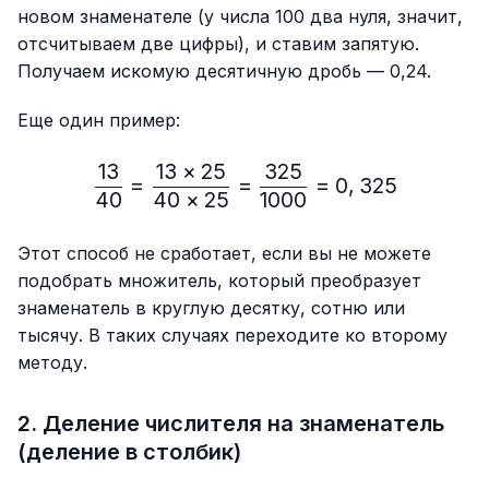
новом знаменателе (у числа 100 два нуля, значит,
отсчитываем две цифры), и ставим запятую.
Получаем искомую десятичную дробь — 0,24.
Еще один пример:
13
13
×
25
325
\frac{13}{40}=\frac{13 
=
=
=
0
,
325
40
40
×
25
1000
Этот способ не сработает, если вы не можете
подобрать множитель, который преобразует
знаменатель в круглую десятку, сотню или
тысячу. В таких случаях переходите ко второму
методу.
2. Деление числителя на знаменатель
(деление в столбик)