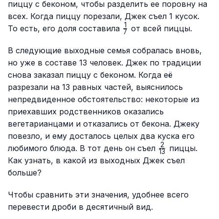
пиццу с беконом, чтобы разделить ее поровну на
всех. Когда пиццу порезали, Джек съел 1 кусок.
1
\frac{1}
То есть, его доля составила
от всей пиццы.
7
{7}
В следующие выходные семья собралась вновь,
но уже в составе 13 человек. Джек по традиции
снова заказал пиццу с беконом. Когда её
разрезали на 13 равных частей, выяснилось
непредвиденное обстоятельство: некоторые из
приехавших родственников оказались
вегетарианцами и отказались от бекона. Джеку
повезло, и ему досталось целых два куска его
2
\frac{2}
любимого блюда. В тот день он съел
пиццы.
13
{13}
Как узнать, в какой из выходных Джек съел
больше?
Чтобы сравнить эти значения, удобнее всего
перевести дроби в десятичный вид.