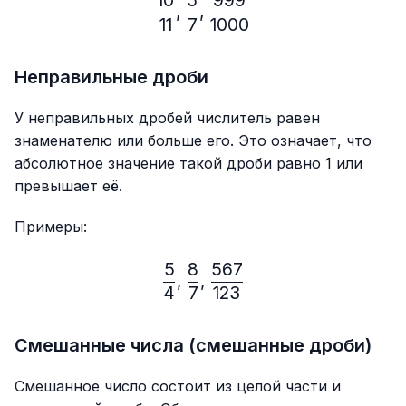
10
5
999
\frac{10}{11},\frac{5}{7}
,
,
11
7
1000
Неправильные дроби
У неправильных дробей числитель равен
знаменателю или больше его. Это означает, что
абсолютное значение такой дроби равно 1 или
превышает её.
Примеры:
5
8
567
\frac{5}{4},\frac{8}{7},
,
,
4
7
123
Смешанные числа (смешанные дроби)
Смешанное число состоит из целой части и