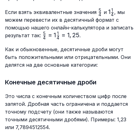
5
1
\frac{5}
1\frac{1}
1
Если взять эквивалентные значения
и
, мы
4
4
{4}
{4}
можем перевести их в десятичный формат с
помощью нашего онлайн-калькулятора и записать
5
1
\frac{5}
=
1
=
1
,
25
результат так:
.
4
4
{4}=1\frac{1}
{4}=1,25
Как и обыкновенные, десятичные дроби могут
быть положительными или отрицательными. Они
делятся на две основные категории:
Конечные десятичные дроби
Это числа с конечным количеством цифр после
запятой. Дробная часть ограничена и поддается
точному подсчету (они также называются
точными десятичными дробями). Примеры: 1,23
или 7,7894512554.