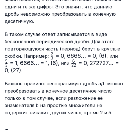
одни и те же цифры. Это значит, что данную
дробь невозможно преобразовать в конечную
десятичную.
В таком случае ответ записывается в виде
бесконечной периодической дроби. Для этого
повторяющуюся часть (период) берут в круглые
2
\frac{2}
=
0
,
6666...
=
0
,
(
6
)
\fra
скобки. Например:
, или
3
{3}=0,6666...
{3}=
5
6
=
1
,
6666...
=
1
,
(
6
)
\frac{6}
=
0
,
272727...
=
, или
3
22
= 0,(6)
1,66
{22}=0,272727...
0
,
(
27
)
.
= 1,(
= 0,(27)
Важное правило: несократимую дробь a/b можно
преобразовать в конечное десятичное число
только в том случае, если разложение её
знаменателя b на простые множители не
содержит никаких других чисел, кроме 2 и 5.