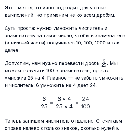
Этот метод отлично подходит для устных
вычислений, но применим не ко всем дробям.
Суть проста: нужно умножить числитель и
знаменатель на такое число, чтобы в знаменателе
(в нижней части) получилось 10, 100, 1000 и так
далее.
6
\frac{6}
Допустим, нам нужно перевести дробь
. Мы
25
{25}
можем получить 100 в знаменателе, просто
умножив 25 на 4. Главное — не забыть умножить
и числитель: 6 умножить на 4 дает 24.
6
6
×
4
24
\frac{6}{25}=\frac{6 × 4
=
=
25
25
×
4
100
Теперь запишем числитель отдельно. Отсчитаем
справа налево столько знаков, сколько нулей в