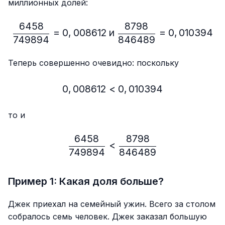
миллионных долей:
6458
8798
\frac{6458}{749894}=0,
=
0
,
008612
и
=
0
,
010394
749894
846489
Теперь совершенно очевидно: поскольку
0
,
008612
<
0,008612 < 0,010394
0
,
010394
то и
6458
8798
\frac{6458}{749894} < 
<
749894
846489
Пример 1: Какая доля больше?
Джек приехал на семейный ужин. Всего за столом
собралось семь человек. Джек заказал большую