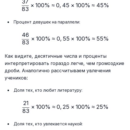
37
\frac{37}{83} × 100\%≈
×
100%
≈
0
,
45
×
100%
≈
45%
83
Процент девушек на параллели:
46
\frac{46}{83} × 100\% ≈
×
100%
≈
0
,
55
×
100%
≈
55%
83
Как видите, десятичные числа и проценты
интерпретировать гораздо легче, чем громоздкие
дроби. Аналогично рассчитываем увлечения
учеников:
Доля тех, кто любит литературу:
21
\frac{21}{83} × 100\% ≈
×
100%
≈
0
,
25
×
100%
≈
25%
83
Доля тех, кто увлекается наукой: