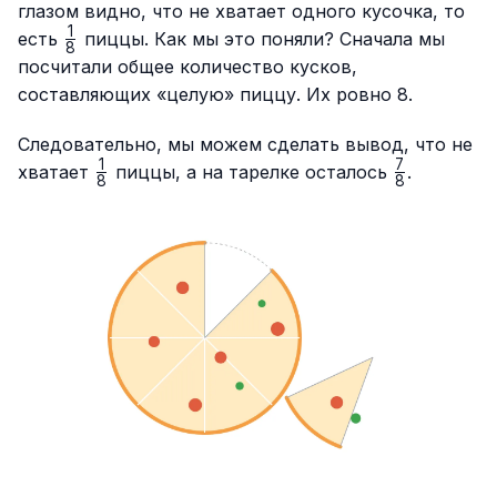
глазом видно, что не хватает одного кусочка, то
1
\frac{1}
есть
пиццы. Как мы это поняли? Сначала мы
8
{8}
посчитали общее количество кусков,
составляющих «целую» пиццу. Их ровно 8.
Следовательно, мы можем сделать вывод, что не
1
7
\frac{1}
\frac{7}
хватает
пиццы, а на тарелке осталось
.
8
8
{8}
{8}