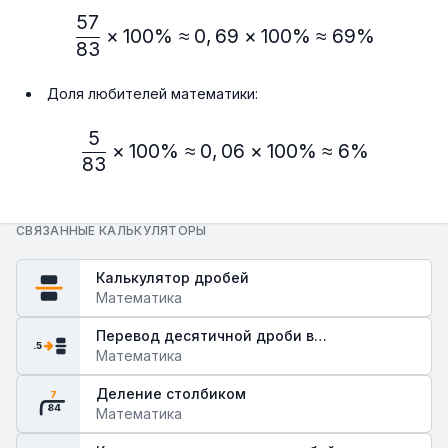
57
\frac{57}{83} × 100\% ≈
×
100%
≈
0
,
69
×
100%
≈
69%
83
Доля любителей математики:
5
\frac{5}{83} × 100\% ≈ 
×
100%
≈
0
,
06
×
100%
≈
6%
83
СВЯЗАННЫЕ КАЛЬКУЛЯТОРЫ
Калькулятор дробей
Математика
Перевод десятичной дроби в
.5
обыкновенную
Математика
Деление столбиком
7
84
Математика