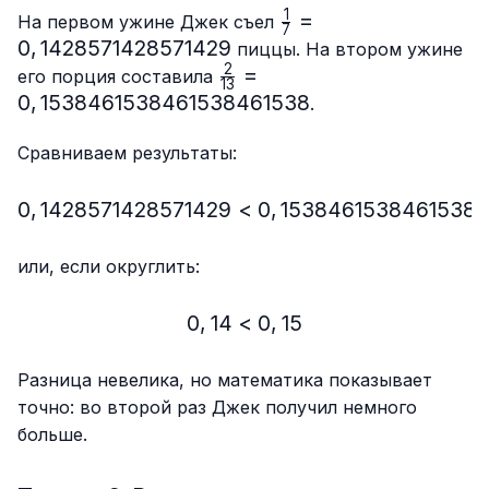
1
\frac{1}
=
На первом ужине Джек съел
7
{7}=0,142857142857
0
,
1428571428571429
пиццы. На втором ужине
2
\frac{2}
=
его порция составила
13
{13}=0,1538461538461538
0
,
1538461538461538461538
.
Сравниваем результаты:
0
,
1428571428571429
<
0,1428571428571429 < 
0
,
1538461538461538
или, если округлить:
0
,
14
<
0,14 < 0,15
0
,
15
Разница невелика, но математика показывает
точно: во второй раз Джек получил немного
больше.