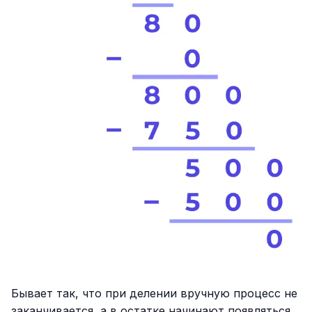
Бывает так, что при делении вручную процесс не
заканчивается, а в остатке начинают появляться