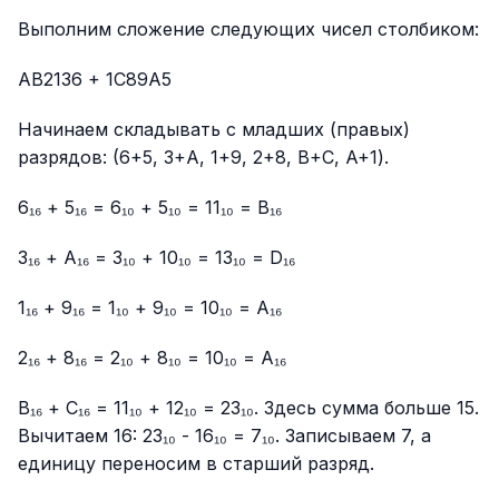
Выполним сложение следующих чисел столбиком:
AB2136 + 1C89A5
Начинаем складывать с младших (правых)
разрядов: (6+5, 3+A, 1+9, 2+8, B+C, A+1).
6₁₆ + 5₁₆ = 6₁₀ + 5₁₀ = 11₁₀ = B₁₆
3₁₆ + A₁₆ = 3₁₀ + 10₁₀ = 13₁₀ = D₁₆
1₁₆ + 9₁₆ = 1₁₀ + 9₁₀ = 10₁₀ = A₁₆
2₁₆ + 8₁₆ = 2₁₀ + 8₁₀ = 10₁₀ = A₁₆
B₁₆ + C₁₆ = 11₁₀ + 12₁₀ = 23₁₀. Здесь сумма больше 15.
Вычитаем 16: 23₁₀ - 16₁₀ = 7₁₀. Записываем 7, а
единицу переносим в старший разряд.