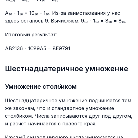
A₁₆ - 1₁₆ = 10₁₀ - 1₁₀. Из-за заимствования у нас
здесь осталось 9. Вычисляем: 9₁₀ - 1₁₀ = 8₁₀ = 8₁₆.
Итоговый результат:
AB2136 - 1C89A5 = 8E9791
Шестнадцатеричное умножение
Умножение столбиком
Шестнадцатеричное умножение подчиняется тем
же законам, что и стандартное умножение
столбиком. Числа записываются друг под другом,
и расчет начинается с правого края.
Каждый символ нижнего числа умножается на