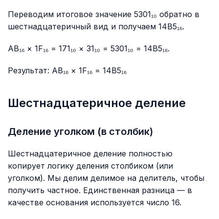
Переводим итоговое значение 5301₁₀ обратно в
шестнадцатеричный вид и получаем 14B5₁₆.
AB₁₆ × 1F₁₆ = 171₁₀ × 31₁₀ = 5301₁₀ = 14B5₁₆.
Результат: AB₁₆ × 1F₁₆ = 14B5₁₆
Шестнадцатеричное деление
Деление уголком (в столбик)
Шестнадцатеричное деление полностью
копирует логику деления столбиком (или
уголком). Мы делим делимое на делитель, чтобы
получить частное. Единственная разница — в
качестве основания используется число 16.