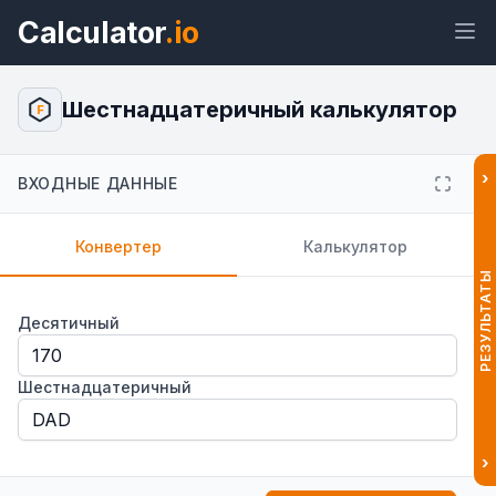
Calculator
.io
Шестнадцатеричный калькулятор
F
›
ВХОДНЫЕ ДАННЫЕ
Виджет
Ссылка
Текст
HTML
Конвертер
Калькулятор
Предпросмотр
РЕЗУЛЬТАТЫ
Шестнадцатеричный калькулятор
Виджет
Десятичный
Шестнадцатеричный
›