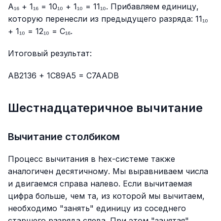
A₁₆ + 1₁₆ = 10₁₀ + 1₁₀ = 11₁₀. Прибавляем единицу,
которую перенесли из предыдущего разряда: 11₁₀
+ 1₁₀ = 12₁₀ = C₁₆.
Итоговый результат:
AB2136 + 1C89A5 = C7AADB
Шестнадцатеричное вычитание
Вычитание столбиком
Процесс вычитания в hex-системе также
аналогичен десятичному. Мы выравниваем числа
и двигаемся справа налево. Если вычитаемая
цифра больше, чем та, из которой мы вычитаем,
необходимо "занять" единицу из соседнего
старшего разряда слева. При этом "занятая"