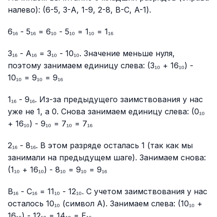
налево): (6-5, 3-A, 1-9, 2-8, B-C, A-1).
6₁₆ - 5₁₆ = 6₁₀ - 5₁₀ = 1₁₀ = 1₁₆
3₁₆ - A₁₆ = 3₁₀ - 10₁₀. Значение меньше нуля,
поэтому занимаем единицу слева: (3₁₀ + 16₁₀) -
10₁₀ = 9₁₀ = 9₁₆
1₁₆ - 9₁₆. Из-за предыдущего заимствования у нас
уже не 1, а 0. Снова занимаем единицу слева: (0₁₀
+ 16₁₀) - 9₁₀ = 7₁₀ = 7₁₆
2₁₆ - 8₁₆. В этом разряде осталась 1 (так как мы
занимали на предыдущем шаге). Занимаем снова:
(1₁₀ + 16₁₀) - 8₁₀ = 9₁₀ = 9₁₆
B₁₆ - C₁₆ = 11₁₀ - 12₁₀. С учетом заимствования у нас
осталось 10₁₀ (символ A). Занимаем слева: (10₁₀ +
16₁₀) - 12₁₀ = 14₁₀ = E₁₆