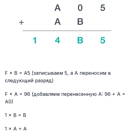
F × B = A5 (записываем 5, а A переносим в
следующий разряд)
F × A = 96 (добавляем перенесенную A: 96 + A =
A0)
1 × B = B
1 × A = A