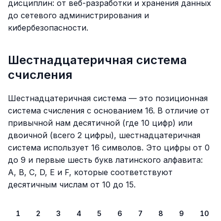
дисциплин: от веб-разработки и хранения данных
до сетевого администрирования и
кибербезопасности.
Шестнадцатеричная система
счисления
Шестнадцатеричная система — это позиционная
система счисления с основанием 16. В отличие от
привычной нам десятичной (где 10 цифр) или
двоичной (всего 2 цифры), шестнадцатеричная
система использует 16 символов. Это цифры от 0
до 9 и первые шесть букв латинского алфавита:
A, B, C, D, E и F, которые соответствуют
десятичным числам от 10 до 15.
1
2
3
4
5
6
7
8
9
10