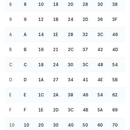
8
8
10
18
20
28
30
38
9
9
12
1B
24
2D
36
3F
A
A
14
1E
28
32
3C
46
5
B
B
16
21
2C
37
42
4D
5
C
C
18
24
30
3C
48
54
6
D
D
1A
27
34
41
4E
5B
6
E
E
1C
2A
38
46
54
62
7
F
F
1E
2D
3C
4B
5A
69
7
10
10
20
30
40
50
60
70
8