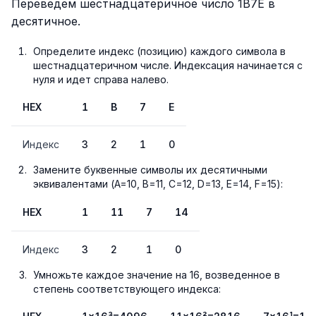
Переведем шестнадцатеричное число 1B7E в
десятичное.
Определите индекс (позицию) каждого символа в
шестнадцатеричном числе. Индексация начинается с
нуля и идет справа налево.
HEX
1
B
7
E
Индекс
3
2
1
0
Замените буквенные символы их десятичными
эквивалентами (A=10, B=11, C=12, D=13, E=14, F=15):
HEX
1
11
7
14
Индекс
3
2
1
0
Умножьте каждое значение на 16, возведенное в
степень соответствующего индекса: