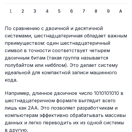
1
2
3
4
5
6
7
8
9
A
По сравнению с двоичной и десятичной
системами, шестнадцатеричная обладает важным
преимуществом: один шестнадцатеричный
символ в точности соответствует четырем
двоичным битам (такая группа называется
полубайтом или нибблом). Это делает систему
идеальной для компактной записи машинного
кода.
Например, длинное двоичное число 1010101010 в
шестнадцатеричном формате выглядит всего
лишь как 2AA. Это позволяет разработчикам и
компьютерам эффективно обрабатывать массивы
данных и легко переводить их из одной системы
в другую.