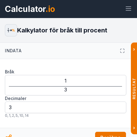
Calculator
.io
Kalkylator för bråk till procent
1
%
2
›
INDATA
Widget
Länk
Text
HTML
Bråk
Förhandsvisning Kalkylator för bråk
till procent Widget
RESULTAT
Decimaler
0
,
1
,
2
,
5
,
10
,
14
›