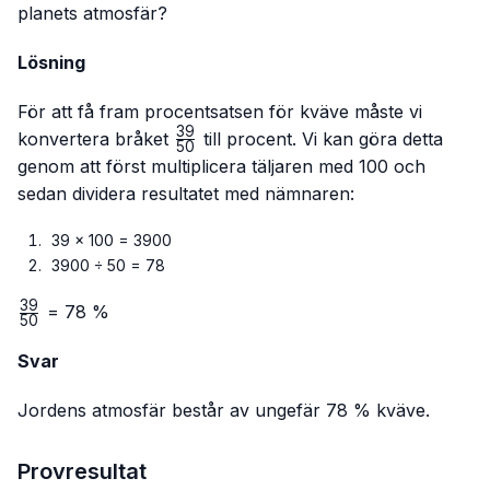
planets atmosfär?
Lösning
För att få fram procentsatsen för kväve måste vi
39
\frac{39}
konvertera bråket
till procent. Vi kan göra detta
50
{50}
genom att först multiplicera täljaren med 100 och
sedan dividera resultatet med nämnaren:
39 × 100 = 3900
3900 ÷ 50 = 78
39
\frac{39}
= 78 %
50
{50}
Svar
Jordens atmosfär består av ungefär 78 % kväve.
Provresultat