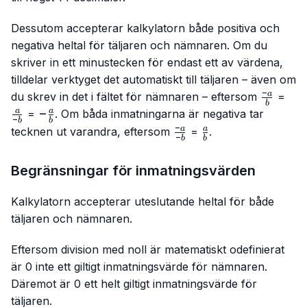
Dessutom accepterar kalkylatorn både positiva och
negativa heltal för täljaren och nämnaren. Om du
skriver in ett minustecken för endast ett av värdena,
tilldelar verktyget det automatiskt till täljaren – även om
−
\frac{-
\fr
a
du skrev in det i fältet för nämnaren – eftersom
=
b
a}{b}
{-b
-
−
a
a
=
. Om båda inmatningarna är negativa tar
−
b
b
\frac{a}
−
\frac{-
\frac{a}
a
a
tecknen ut varandra, eftersom
=
.
−
b
b
{b}
a}{-b}
{b}
Begränsningar för inmatningsvärden
Kalkylatorn accepterar uteslutande heltal för både
täljaren och nämnaren.
Eftersom division med noll är matematiskt odefinierat
är 0 inte ett giltigt inmatningsvärde för nämnaren.
Däremot är 0 ett helt giltigt inmatningsvärde för
täljaren.