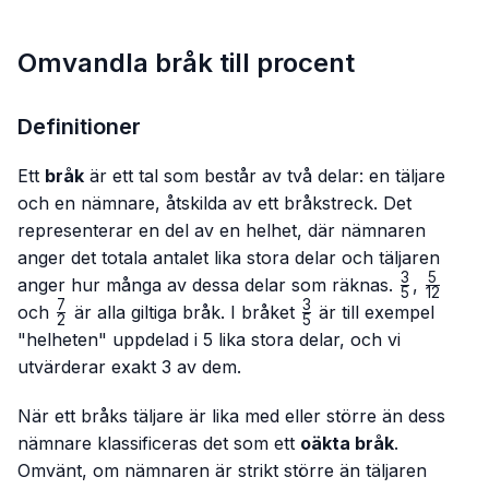
Omvandla bråk till procent
Definitioner
Ett
bråk
är ett tal som består av två delar: en täljare
och en nämnare, åtskilda av ett bråkstreck. Det
representerar en del av en helhet, där nämnaren
anger det totala antalet lika stora delar och täljaren
3
5
\frac{3}
\frac{
anger hur många av dessa delar som räknas.
,
5
12
{5}
{12}
7
3
\frac{7}
\frac{3}
och
är alla giltiga bråk. I bråket
är till exempel
2
5
{2}
{5}
"helheten" uppdelad i 5 lika stora delar, och vi
utvärderar exakt 3 av dem.
När ett bråks täljare är lika med eller större än dess
nämnare klassificeras det som ett
oäkta bråk
.
Omvänt, om nämnaren är strikt större än täljaren