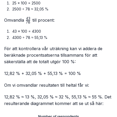
25 × 100 = 2500
2500 ÷ 78 ≈ 32,05 %
43
\frac{43}
Omvandla
till procent:
78
{78}
43 × 100 = 4300
4300 ÷ 78 ≈ 55,13 %
För att kontrollera vår uträkning kan vi addera de
beräknade procentsatserna tillsammans för att
säkerställa att de totalt utgör 100 %:
12,82 % + 32,05 % + 55,13 % = 100 %
Om vi omvandlar resultaten till heltal får vi:
12,82 % ≈ 13 %, 32,05 % ≈ 32 %, 55,13 % ≈ 55 %. Det
resulterande diagrammet kommer att se ut så här: