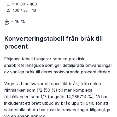
4 × 100 = 400
400 ÷ 25 = 16
4
\frac{4}
= 16 %
25
{25}
Konverteringstabell från bråk till
procent
Följande tabell fungerar som en praktisk
snabbreferensguide som ger detaljerade omvandlingar
av vanliga bråk till deras motsvarande procentvärden.
Varje rad motsvarar ett specifikt bråk, från enkla
riktmärken som 1/2 (50 %) till mer komplexa
förhållanden som 1/7 (ungefär 14,285714 %). Vi har
inkluderat ett brett utbud av bråk upp till 9/10 för att
säkerställa att du har exakta omvandlingar tillgängliga
vid en snabb anblick.