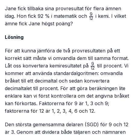
Jane fick tillbaka sina provresultat för flera ämnen
9
\frac{9}
idag. Hon fick 92 % i matematik och
i kemi. I vilket
12
{12}
ämne fick Jane högst poäng?
Lösning
För att kunna jämföra de två provresultaten på ett
korrekt sätt måste vi omvandla dem till samma format.
9
\frac{9}
Låt oss konvertera kemiresultatet på
till procent. Vi
12
{12}
kommer att använda standardalgoritmen: omvandla
bråket till ett decimaltal och sedan konvertera
decimaltalet till procent. För att göra beräkningen lite
enklare kan vi först kontrollera om det angivna bråket
kan förkortas. Faktorerna för 9 är 1, 3 och 9;
faktorerna för 12 är 1, 2, 3, 4, 6 och 12.
Den största gemensamma delaren (SGD) för 9 och 12
är 3. Genom att dividera både täljaren och nämnaren