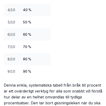
4/10
40 %
5/10
50 %
6/10
60 %
7/10
70 %
8/10
80 %
9/10
90 %
Denna enkla, systematiska tabell från bråk till procent
är ett ovärderligt verktyg för alla som snabbt vill förstå
hur delar av en helhet omvandlas till tydliga
procentsatser. Den tar bort gissningsleken när du ska