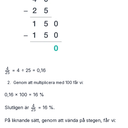
4
\frac{4}
= 4 ÷ 25 = 0,16
25
{25}
Genom att multiplicera med 100 får vi:
0,16 × 100 = 16 %
4
\frac{4}
Slutligen är
= 16 %.
25
{25}
På liknande sätt, genom att vända på stegen, får vi: