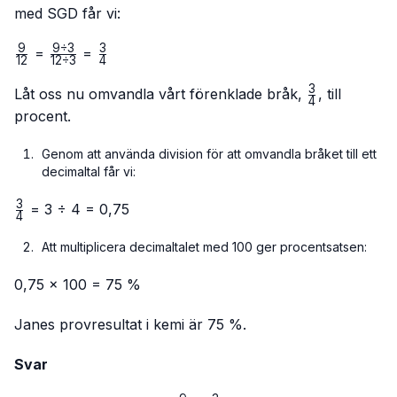
med SGD får vi:
9
9
÷
3
3
\frac{9}
\frac{9
\frac{3}
=
=
12
12
÷
3
4
{12}
÷ 3}
{4}
3
{12 ÷
\frac{3}
Låt oss nu omvandla vårt förenklade bråk,
, till
4
3}
{4}
procent.
Genom att använda division för att omvandla bråket till ett
decimaltal får vi:
3
\frac{3}
= 3 ÷ 4 = 0,75
4
{4}
Att multiplicera decimaltalet med 100 ger procentsatsen:
0,75 × 100 = 75 %
Janes provresultat i kemi är 75 %.
Svar