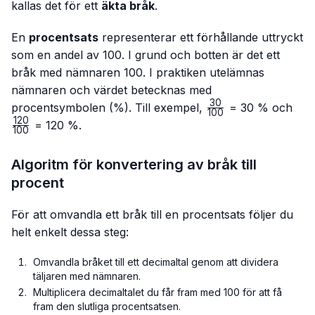
kallas det för ett
äkta bråk
.
En
procentsats
representerar ett förhållande uttryckt
som en andel av 100. I grund och botten är det ett
bråk med nämnaren 100. I praktiken utelämnas
nämnaren och värdet betecknas med
30
\frac{30}
\fr
procentsymbolen (%). Till exempel,
= 30 % och
100
{100}
{10
120
= 120 %.
100
Algoritm för konvertering av bråk till
procent
För att omvandla ett bråk till en procentsats följer du
helt enkelt dessa steg:
Omvandla bråket till ett decimaltal genom att dividera
täljaren med nämnaren.
Multiplicera decimaltalet du får fram med 100 för att få
fram den slutliga procentsatsen.