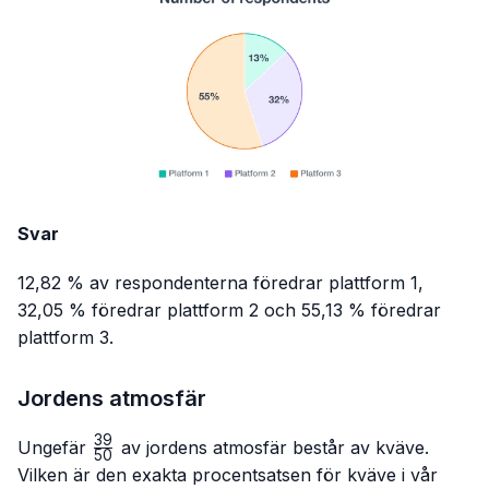
Svar
12,82 % av respondenterna föredrar plattform 1,
32,05 % föredrar plattform 2 och 55,13 % föredrar
plattform 3.
Jordens atmosfär
39
\frac{39}
Ungefär
av jordens atmosfär består av kväve.
50
{50}
Vilken är den exakta procentsatsen för kväve i vår