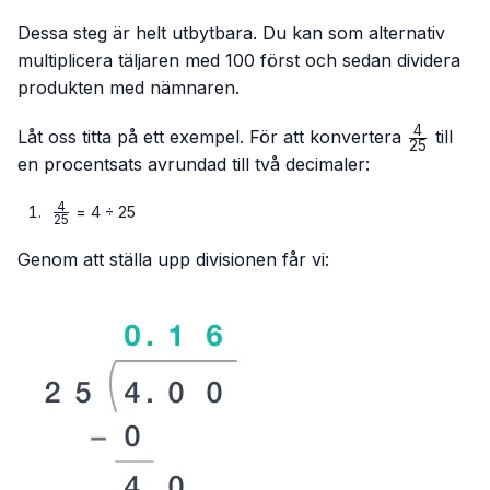
Dessa steg är helt utbytbara. Du kan som alternativ
multiplicera täljaren med 100 först och sedan dividera
produkten med nämnaren.
4
\frac{4}
Låt oss titta på ett exempel. För att konvertera
till
25
{25}
en procentsats avrundad till två decimaler:
4
\frac{4}
= 4 ÷ 25
25
{25}
Genom att ställa upp divisionen får vi: