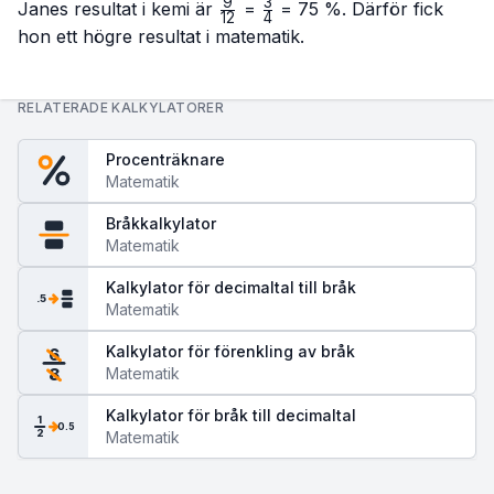
9
3
\frac{9}
\frac{3}
Janes resultat i kemi är
=
= 75 %. Därför fick
12
4
{12}
{4}
hon ett högre resultat i matematik.
RELATERADE KALKYLATORER
Procenträknare
Matematik
Bråkkalkylator
Matematik
Kalkylator för decimaltal till bråk
.5
Matematik
Kalkylator för förenkling av bråk
6
Matematik
8
Kalkylator för bråk till decimaltal
1
0.5
2
Matematik