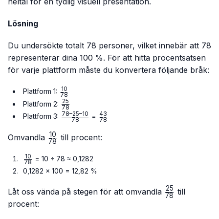
heltal för en tydlig visuell presentation.
Lösning
Du undersökte totalt 78 personer, vilket innebär att 78
representerar dina 100 %. För att hitta procentsatsen
för varje plattform måste du konvertera följande bråk:
10
\frac{10}
Plattform 1:
78
{78}
25
\frac{25}
Plattform 2:
78
{78}
78–25–10
43
\frac{78
\frac{43}
Plattform 3:
=
78
78
– 25 –
{78}
10
10}{78}
\frac{10}
Omvandla
till procent:
78
{78}
10
\frac{10}
= 10 ÷ 78 ≈ 0,1282
78
{78}
0,1282 × 100 = 12,82 %
25
\frac{25}
Låt oss vända på stegen för att omvandla
till
78
{78}
procent: