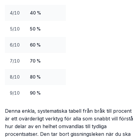
4/10
40 %
5/10
50 %
6/10
60 %
7/10
70 %
8/10
80 %
9/10
90 %
Denna enkla, systematiska tabell från bråk till procent
är ett ovärderligt verktyg för alla som snabbt vill förstå
hur delar av en helhet omvandlas till tydliga
procentsatser. Den tar bort gissningsleken när du ska