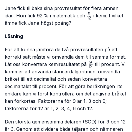
Jane fick tillbaka sina provresultat för flera ämnen
9
\frac{9}
idag. Hon fick 92 % i matematik och
i kemi. I vilket
12
{12}
ämne fick Jane högst poäng?
Lösning
För att kunna jämföra de två provresultaten på ett
korrekt sätt måste vi omvandla dem till samma format.
9
\frac{9}
Låt oss konvertera kemiresultatet på
till procent. Vi
12
{12}
kommer att använda standardalgoritmen: omvandla
bråket till ett decimaltal och sedan konvertera
decimaltalet till procent. För att göra beräkningen lite
enklare kan vi först kontrollera om det angivna bråket
kan förkortas. Faktorerna för 9 är 1, 3 och 9;
faktorerna för 12 är 1, 2, 3, 4, 6 och 12.
Den största gemensamma delaren (SGD) för 9 och 12
är 3. Genom att dividera både täljaren och nämnaren