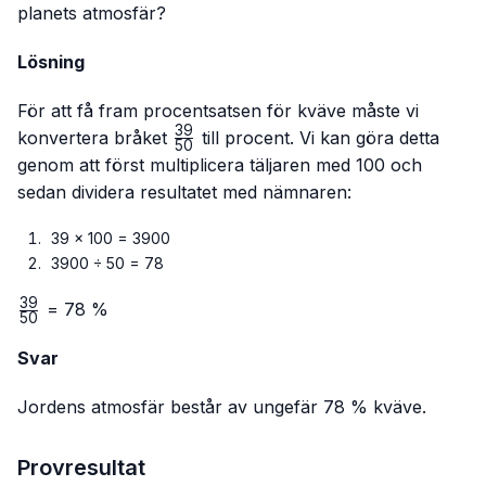
planets atmosfär?
Lösning
För att få fram procentsatsen för kväve måste vi
39
\frac{39}
konvertera bråket
till procent. Vi kan göra detta
50
{50}
genom att först multiplicera täljaren med 100 och
sedan dividera resultatet med nämnaren:
39 × 100 = 3900
3900 ÷ 50 = 78
39
\frac{39}
= 78 %
50
{50}
Svar
Jordens atmosfär består av ungefär 78 % kväve.
Provresultat