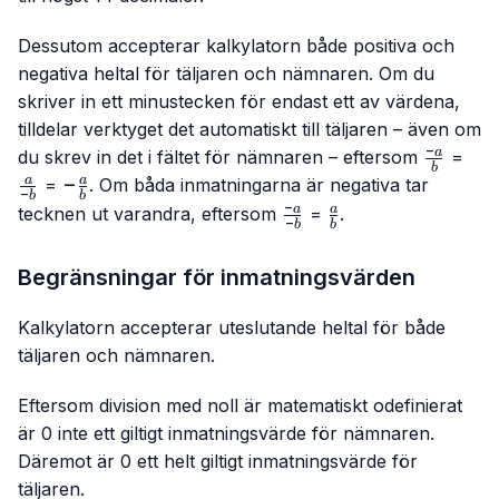
Dessutom accepterar kalkylatorn både positiva och
negativa heltal för täljaren och nämnaren. Om du
skriver in ett minustecken för endast ett av värdena,
tilldelar verktyget det automatiskt till täljaren – även om
−
\frac{-
\fr
a
du skrev in det i fältet för nämnaren – eftersom
=
b
a}{b}
{-b
-
−
a
a
=
. Om båda inmatningarna är negativa tar
−
b
b
\frac{a}
−
\frac{-
\frac{a}
a
a
tecknen ut varandra, eftersom
=
.
−
b
b
{b}
a}{-b}
{b}
Begränsningar för inmatningsvärden
Kalkylatorn accepterar uteslutande heltal för både
täljaren och nämnaren.
Eftersom division med noll är matematiskt odefinierat
är 0 inte ett giltigt inmatningsvärde för nämnaren.
Däremot är 0 ett helt giltigt inmatningsvärde för
täljaren.