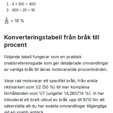
4 × 100 = 400
400 ÷ 25 = 16
4
\frac{4}
= 16 %
25
{25}
Konverteringstabell från bråk till
procent
Följande tabell fungerar som en praktisk
snabbreferensguide som ger detaljerade omvandlingar
av vanliga bråk till deras motsvarande procentvärden.
Varje rad motsvarar ett specifikt bråk, från enkla
riktmärken som 1/2 (50 %) till mer komplexa
förhållanden som 1/7 (ungefär 14,285714 %). Vi har
inkluderat ett brett utbud av bråk upp till 9/10 för att
säkerställa att du har exakta omvandlingar tillgängliga
vid en snabb anblick.