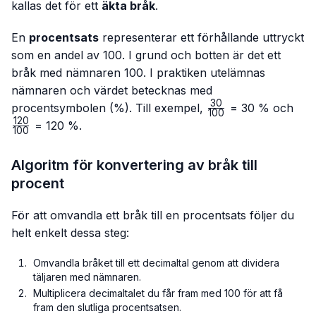
kallas det för ett
äkta bråk
.
En
procentsats
representerar ett förhållande uttryckt
som en andel av 100. I grund och botten är det ett
bråk med nämnaren 100. I praktiken utelämnas
nämnaren och värdet betecknas med
30
\frac{30}
\fr
procentsymbolen (%). Till exempel,
= 30 % och
100
{100}
{10
120
= 120 %.
100
Algoritm för konvertering av bråk till
procent
För att omvandla ett bråk till en procentsats följer du
helt enkelt dessa steg:
Omvandla bråket till ett decimaltal genom att dividera
täljaren med nämnaren.
Multiplicera decimaltalet du får fram med 100 för att få
fram den slutliga procentsatsen.