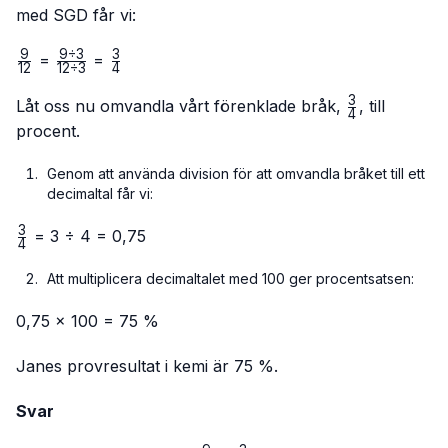
med SGD får vi:
9
9
÷
3
3
\frac{9}
\frac{9
\frac{3}
=
=
12
12
÷
3
4
{12}
÷ 3}
{4}
3
{12 ÷
\frac{3}
Låt oss nu omvandla vårt förenklade bråk,
, till
4
3}
{4}
procent.
Genom att använda division för att omvandla bråket till ett
decimaltal får vi:
3
\frac{3}
= 3 ÷ 4 = 0,75
4
{4}
Att multiplicera decimaltalet med 100 ger procentsatsen:
0,75 × 100 = 75 %
Janes provresultat i kemi är 75 %.
Svar