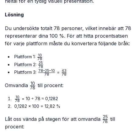
heltal för en tydlig visuell presentation.
Lösning
Du undersökte totalt 78 personer, vilket innebär att 78
representerar dina 100 %. För att hitta procentsatsen
för varje plattform måste du konvertera följande bråk:
10
\frac{10}
Plattform 1:
78
{78}
25
\frac{25}
Plattform 2:
78
{78}
78–25–10
43
\frac{78
\frac{43}
Plattform 3:
=
78
78
– 25 –
{78}
10
10}{78}
\frac{10}
Omvandla
till procent:
78
{78}
10
\frac{10}
= 10 ÷ 78 ≈ 0,1282
78
{78}
0,1282 × 100 = 12,82 %
25
\frac{25}
Låt oss vända på stegen för att omvandla
till
78
{78}
procent: