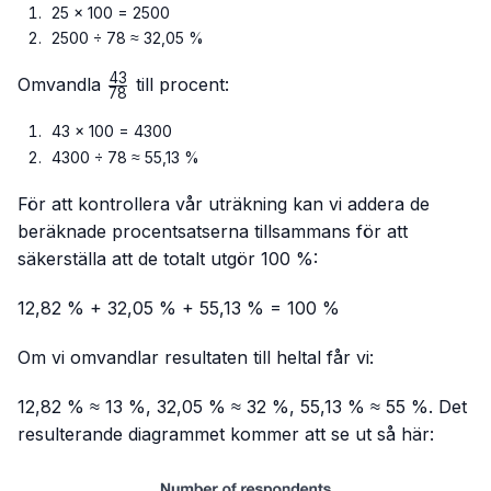
25 × 100 = 2500
2500 ÷ 78 ≈ 32,05 %
43
\frac{43}
Omvandla
till procent:
78
{78}
43 × 100 = 4300
4300 ÷ 78 ≈ 55,13 %
För att kontrollera vår uträkning kan vi addera de
beräknade procentsatserna tillsammans för att
säkerställa att de totalt utgör 100 %:
12,82 % + 32,05 % + 55,13 % = 100 %
Om vi omvandlar resultaten till heltal får vi:
12,82 % ≈ 13 %, 32,05 % ≈ 32 %, 55,13 % ≈ 55 %. Det
resulterande diagrammet kommer att se ut så här: