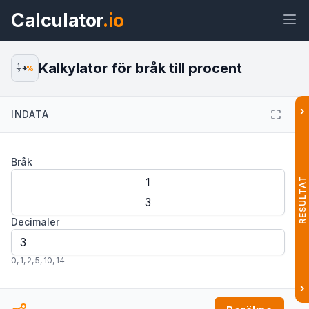
Calculator
.io
Kalkylator för bråk till procent
1
%
2
›
INDATA
Widget
Länk
Text
HTML
Bråk
Förhandsvisning Kalkylator för bråk
till procent Widget
RESULTAT
Decimaler
0
,
1
,
2
,
5
,
10
,
14
›