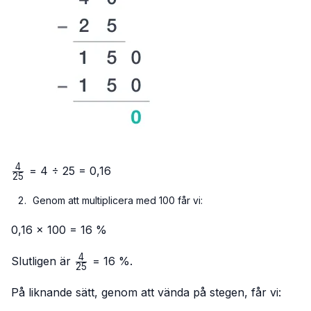
4
\frac{4}
= 4 ÷ 25 = 0,16
25
{25}
Genom att multiplicera med 100 får vi:
0,16 × 100 = 16 %
4
\frac{4}
Slutligen är
= 16 %.
25
{25}
På liknande sätt, genom att vända på stegen, får vi: