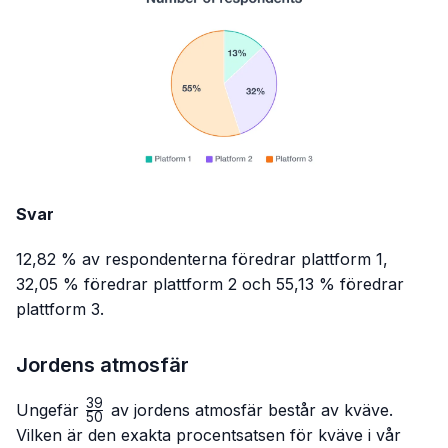
Svar
12,82 % av respondenterna föredrar plattform 1,
32,05 % föredrar plattform 2 och 55,13 % föredrar
plattform 3.
Jordens atmosfär
39
\frac{39}
Ungefär
av jordens atmosfär består av kväve.
50
{50}
Vilken är den exakta procentsatsen för kväve i vår