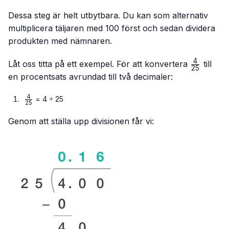
Dessa steg är helt utbytbara. Du kan som alternativ
multiplicera täljaren med 100 först och sedan dividera
produkten med nämnaren.
4
\frac{4}
Låt oss titta på ett exempel. För att konvertera
till
25
{25}
en procentsats avrundad till två decimaler:
4
\frac{4}
= 4 ÷ 25
25
{25}
Genom att ställa upp divisionen får vi: