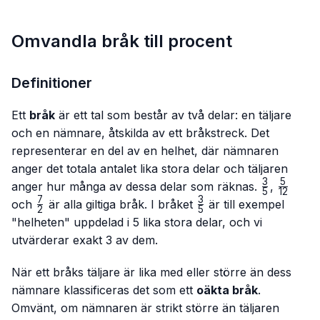
Omvandla bråk till procent
Definitioner
Ett
bråk
är ett tal som består av två delar: en täljare
och en nämnare, åtskilda av ett bråkstreck. Det
representerar en del av en helhet, där nämnaren
anger det totala antalet lika stora delar och täljaren
3
5
\frac{3}
\frac{
anger hur många av dessa delar som räknas.
,
5
12
{5}
{12}
7
3
\frac{7}
\frac{3}
och
är alla giltiga bråk. I bråket
är till exempel
2
5
{2}
{5}
"helheten" uppdelad i 5 lika stora delar, och vi
utvärderar exakt 3 av dem.
När ett bråks täljare är lika med eller större än dess
nämnare klassificeras det som ett
oäkta bråk
.
Omvänt, om nämnaren är strikt större än täljaren