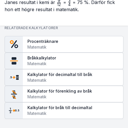
9
3
\frac{9}
\frac{3}
Janes resultat i kemi är
=
= 75 %. Därför fick
12
4
{12}
{4}
hon ett högre resultat i matematik.
RELATERADE KALKYLATORER
Procenträknare
Matematik
Bråkkalkylator
Matematik
Kalkylator för decimaltal till bråk
.5
Matematik
Kalkylator för förenkling av bråk
6
Matematik
8
Kalkylator för bråk till decimaltal
1
0.5
2
Matematik