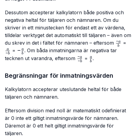
Dessutom accepterar kalkylatorn både positiva och
negativa heltal för täljaren och nämnaren. Om du
skriver in ett minustecken för endast ett av värdena,
tilldelar verktyget det automatiskt till täljaren – även om
−
\frac{-
\fr
a
du skrev in det i fältet för nämnaren – eftersom
=
b
a}{b}
{-b
-
−
a
a
=
. Om båda inmatningarna är negativa tar
−
b
b
\frac{a}
−
\frac{-
\frac{a}
a
a
tecknen ut varandra, eftersom
=
.
−
b
b
{b}
a}{-b}
{b}
Begränsningar för inmatningsvärden
Kalkylatorn accepterar uteslutande heltal för både
täljaren och nämnaren.
Eftersom division med noll är matematiskt odefinierat
är 0 inte ett giltigt inmatningsvärde för nämnaren.
Däremot är 0 ett helt giltigt inmatningsvärde för
täljaren.