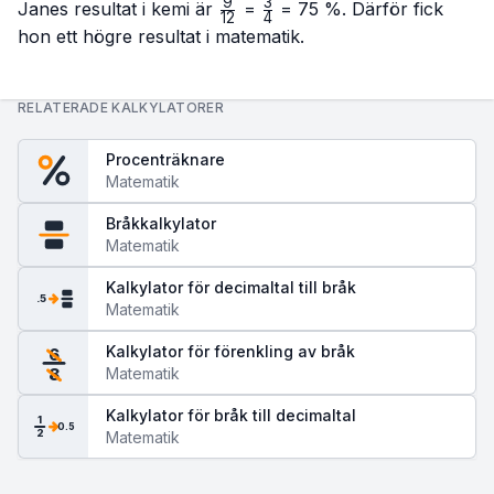
9
3
\frac{9}
\frac{3}
Janes resultat i kemi är
=
= 75 %. Därför fick
12
4
{12}
{4}
hon ett högre resultat i matematik.
RELATERADE KALKYLATORER
Procenträknare
Matematik
Bråkkalkylator
Matematik
Kalkylator för decimaltal till bråk
.5
Matematik
Kalkylator för förenkling av bråk
6
Matematik
8
Kalkylator för bråk till decimaltal
1
0.5
2
Matematik