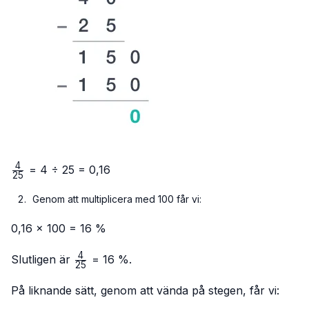
4
\frac{4}
= 4 ÷ 25 = 0,16
25
{25}
Genom att multiplicera med 100 får vi:
0,16 × 100 = 16 %
4
\frac{4}
Slutligen är
= 16 %.
25
{25}
På liknande sätt, genom att vända på stegen, får vi: