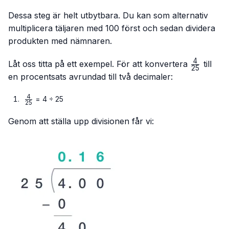
Dessa steg är helt utbytbara. Du kan som alternativ
multiplicera täljaren med 100 först och sedan dividera
produkten med nämnaren.
4
\frac{4}
Låt oss titta på ett exempel. För att konvertera
till
25
{25}
en procentsats avrundad till två decimaler:
4
\frac{4}
= 4 ÷ 25
25
{25}
Genom att ställa upp divisionen får vi: