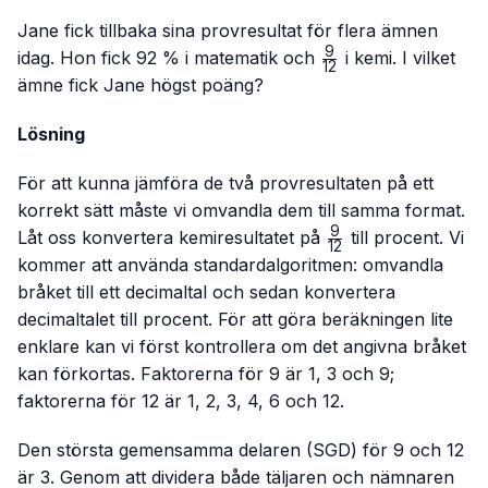
Jane fick tillbaka sina provresultat för flera ämnen
9
\frac{9}
idag. Hon fick 92 % i matematik och
i kemi. I vilket
12
{12}
ämne fick Jane högst poäng?
Lösning
För att kunna jämföra de två provresultaten på ett
korrekt sätt måste vi omvandla dem till samma format.
9
\frac{9}
Låt oss konvertera kemiresultatet på
till procent. Vi
12
{12}
kommer att använda standardalgoritmen: omvandla
bråket till ett decimaltal och sedan konvertera
decimaltalet till procent. För att göra beräkningen lite
enklare kan vi först kontrollera om det angivna bråket
kan förkortas. Faktorerna för 9 är 1, 3 och 9;
faktorerna för 12 är 1, 2, 3, 4, 6 och 12.
Den största gemensamma delaren (SGD) för 9 och 12
är 3. Genom att dividera både täljaren och nämnaren