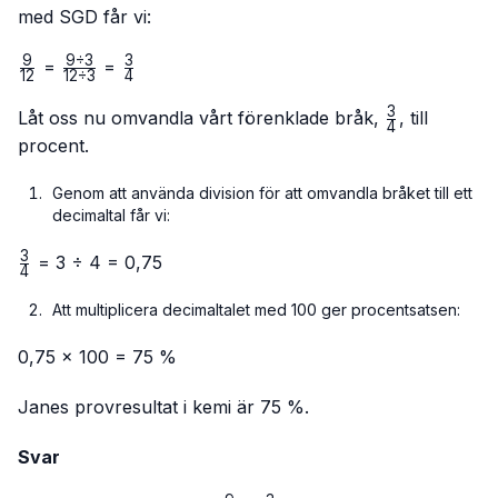
med SGD får vi:
9
9
÷
3
3
\frac{9}
\frac{9
\frac{3}
=
=
12
12
÷
3
4
{12}
÷ 3}
{4}
3
{12 ÷
\frac{3}
Låt oss nu omvandla vårt förenklade bråk,
, till
4
3}
{4}
procent.
Genom att använda division för att omvandla bråket till ett
decimaltal får vi:
3
\frac{3}
= 3 ÷ 4 = 0,75
4
{4}
Att multiplicera decimaltalet med 100 ger procentsatsen:
0,75 × 100 = 75 %
Janes provresultat i kemi är 75 %.
Svar