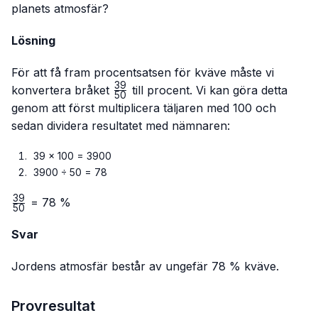
planets atmosfär?
Lösning
För att få fram procentsatsen för kväve måste vi
39
\frac{39}
konvertera bråket
till procent. Vi kan göra detta
50
{50}
genom att först multiplicera täljaren med 100 och
sedan dividera resultatet med nämnaren:
39 × 100 = 3900
3900 ÷ 50 = 78
39
\frac{39}
= 78 %
50
{50}
Svar
Jordens atmosfär består av ungefär 78 % kväve.
Provresultat