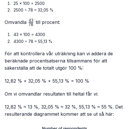
25 × 100 = 2500
2500 ÷ 78 ≈ 32,05 %
43
\frac{43}
Omvandla
till procent:
78
{78}
43 × 100 = 4300
4300 ÷ 78 ≈ 55,13 %
För att kontrollera vår uträkning kan vi addera de
beräknade procentsatserna tillsammans för att
säkerställa att de totalt utgör 100 %:
12,82 % + 32,05 % + 55,13 % = 100 %
Om vi omvandlar resultaten till heltal får vi:
12,82 % ≈ 13 %, 32,05 % ≈ 32 %, 55,13 % ≈ 55 %. Det
resulterande diagrammet kommer att se ut så här: