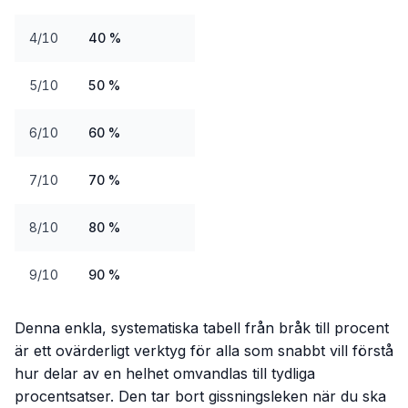
4/10
40 %
5/10
50 %
6/10
60 %
7/10
70 %
8/10
80 %
9/10
90 %
Denna enkla, systematiska tabell från bråk till procent
är ett ovärderligt verktyg för alla som snabbt vill förstå
hur delar av en helhet omvandlas till tydliga
procentsatser. Den tar bort gissningsleken när du ska