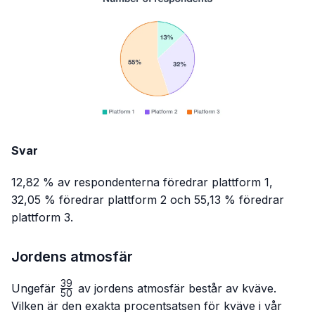
Svar
12,82 % av respondenterna föredrar plattform 1,
32,05 % föredrar plattform 2 och 55,13 % föredrar
plattform 3.
Jordens atmosfär
39
\frac{39}
Ungefär
av jordens atmosfär består av kväve.
50
{50}
Vilken är den exakta procentsatsen för kväve i vår