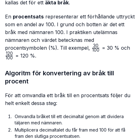
kallas det för ett
äkta bråk
.
En
procentsats
representerar ett förhållande uttryckt
som en andel av 100. I grund och botten är det ett
bråk med nämnaren 100. I praktiken utelämnas
nämnaren och värdet betecknas med
30
\frac{30}
\fr
procentsymbolen (%). Till exempel,
= 30 % och
100
{100}
{10
120
= 120 %.
100
Algoritm för konvertering av bråk till
procent
För att omvandla ett bråk till en procentsats följer du
helt enkelt dessa steg:
Omvandla bråket till ett decimaltal genom att dividera
täljaren med nämnaren.
Multiplicera decimaltalet du får fram med 100 för att få
fram den slutliga procentsatsen.