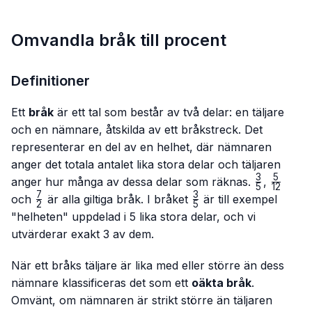
Omvandla bråk till procent
Definitioner
Ett
bråk
är ett tal som består av två delar: en täljare
och en nämnare, åtskilda av ett bråkstreck. Det
representerar en del av en helhet, där nämnaren
anger det totala antalet lika stora delar och täljaren
3
5
\frac{3}
\frac{
anger hur många av dessa delar som räknas.
,
5
12
{5}
{12}
7
3
\frac{7}
\frac{3}
och
är alla giltiga bråk. I bråket
är till exempel
2
5
{2}
{5}
"helheten" uppdelad i 5 lika stora delar, och vi
utvärderar exakt 3 av dem.
När ett bråks täljare är lika med eller större än dess
nämnare klassificeras det som ett
oäkta bråk
.
Omvänt, om nämnaren är strikt större än täljaren