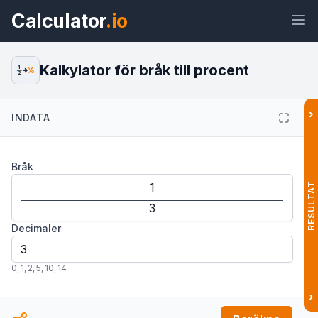
Calculator
.io
Kalkylator för bråk till procent
1
%
2
›
INDATA
Widget
Länk
Text
HTML
Bråk
Förhandsvisning Kalkylator för bråk
till procent Widget
RESULTAT
Decimaler
0
,
1
,
2
,
5
,
10
,
14
›