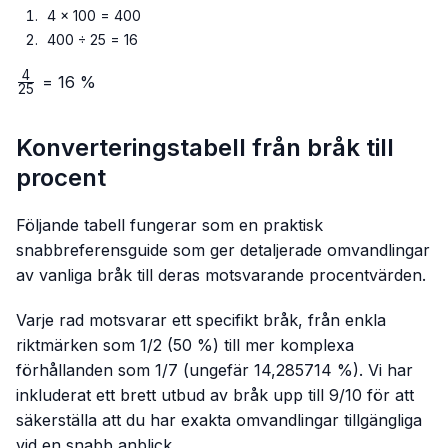
4 × 100 = 400
400 ÷ 25 = 16
4
\frac{4}
= 16 %
25
{25}
Konverteringstabell från bråk till
procent
Följande tabell fungerar som en praktisk
snabbreferensguide som ger detaljerade omvandlingar
av vanliga bråk till deras motsvarande procentvärden.
Varje rad motsvarar ett specifikt bråk, från enkla
riktmärken som 1/2 (50 %) till mer komplexa
förhållanden som 1/7 (ungefär 14,285714 %). Vi har
inkluderat ett brett utbud av bråk upp till 9/10 för att
säkerställa att du har exakta omvandlingar tillgängliga
vid en snabb anblick.