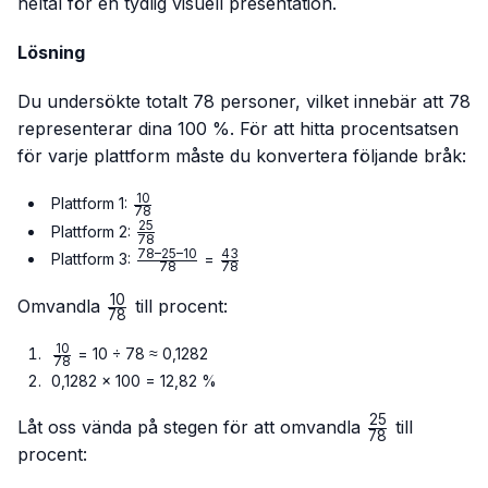
heltal för en tydlig visuell presentation.
Lösning
Du undersökte totalt 78 personer, vilket innebär att 78
representerar dina 100 %. För att hitta procentsatsen
för varje plattform måste du konvertera följande bråk:
10
\frac{10}
Plattform 1:
78
{78}
25
\frac{25}
Plattform 2:
78
{78}
78–25–10
43
\frac{78
\frac{43}
Plattform 3:
=
78
78
– 25 –
{78}
10
10}{78}
\frac{10}
Omvandla
till procent:
78
{78}
10
\frac{10}
= 10 ÷ 78 ≈ 0,1282
78
{78}
0,1282 × 100 = 12,82 %
25
\frac{25}
Låt oss vända på stegen för att omvandla
till
78
{78}
procent: