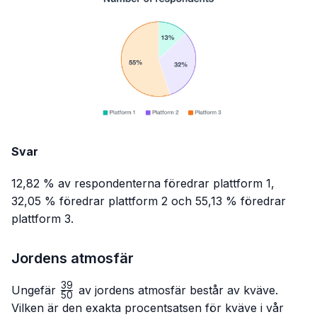
Svar
12,82 % av respondenterna föredrar plattform 1,
32,05 % föredrar plattform 2 och 55,13 % föredrar
plattform 3.
Jordens atmosfär
39
\frac{39}
Ungefär
av jordens atmosfär består av kväve.
50
{50}
Vilken är den exakta procentsatsen för kväve i vår