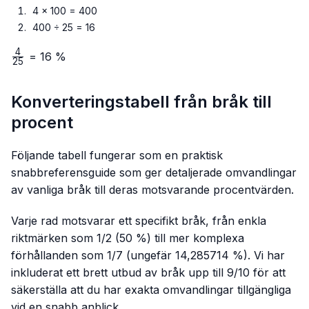
4 × 100 = 400
400 ÷ 25 = 16
4
\frac{4}
= 16 %
25
{25}
Konverteringstabell från bråk till
procent
Följande tabell fungerar som en praktisk
snabbreferensguide som ger detaljerade omvandlingar
av vanliga bråk till deras motsvarande procentvärden.
Varje rad motsvarar ett specifikt bråk, från enkla
riktmärken som 1/2 (50 %) till mer komplexa
förhållanden som 1/7 (ungefär 14,285714 %). Vi har
inkluderat ett brett utbud av bråk upp till 9/10 för att
säkerställa att du har exakta omvandlingar tillgängliga
vid en snabb anblick.