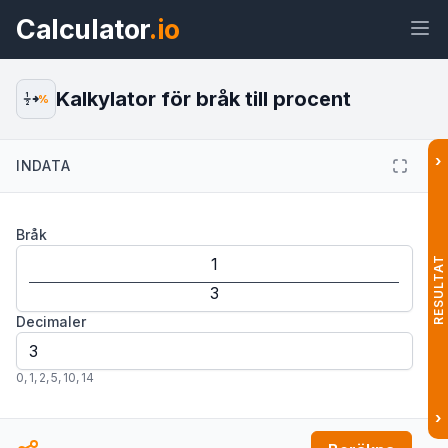
Calculator
.io
Kalkylator för bråk till procent
1
%
2
›
INDATA
Widget
Länk
Text
HTML
Bråk
Förhandsvisning Kalkylator för bråk
till procent Widget
RESULTAT
Decimaler
0
,
1
,
2
,
5
,
10
,
14
›