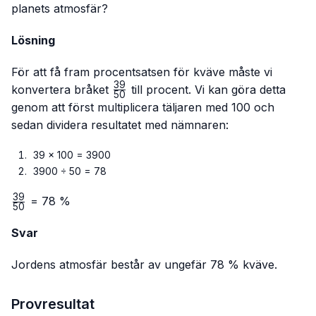
planets atmosfär?
Lösning
För att få fram procentsatsen för kväve måste vi
39
\frac{39}
konvertera bråket
till procent. Vi kan göra detta
50
{50}
genom att först multiplicera täljaren med 100 och
sedan dividera resultatet med nämnaren:
39 × 100 = 3900
3900 ÷ 50 = 78
39
\frac{39}
= 78 %
50
{50}
Svar
Jordens atmosfär består av ungefär 78 % kväve.
Provresultat