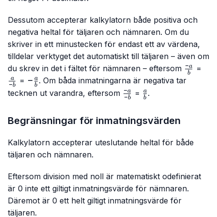
Dessutom accepterar kalkylatorn både positiva och
negativa heltal för täljaren och nämnaren. Om du
skriver in ett minustecken för endast ett av värdena,
tilldelar verktyget det automatiskt till täljaren – även om
−
\frac{-
\fr
a
du skrev in det i fältet för nämnaren – eftersom
=
b
a}{b}
{-b
-
−
a
a
=
. Om båda inmatningarna är negativa tar
−
b
b
\frac{a}
−
\frac{-
\frac{a}
a
a
tecknen ut varandra, eftersom
=
.
−
b
b
{b}
a}{-b}
{b}
Begränsningar för inmatningsvärden
Kalkylatorn accepterar uteslutande heltal för både
täljaren och nämnaren.
Eftersom division med noll är matematiskt odefinierat
är 0 inte ett giltigt inmatningsvärde för nämnaren.
Däremot är 0 ett helt giltigt inmatningsvärde för
täljaren.