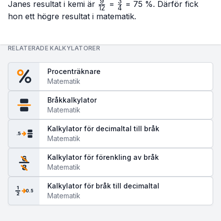
9
3
\frac{9}
\frac{3}
Janes resultat i kemi är
=
= 75 %. Därför fick
12
4
{12}
{4}
hon ett högre resultat i matematik.
RELATERADE KALKYLATORER
Procenträknare
Matematik
Bråkkalkylator
Matematik
Kalkylator för decimaltal till bråk
.5
Matematik
Kalkylator för förenkling av bråk
6
Matematik
8
Kalkylator för bråk till decimaltal
1
0.5
2
Matematik