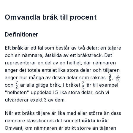
Omvandla bråk till procent
Definitioner
Ett
bråk
är ett tal som består av två delar: en täljare
och en nämnare, åtskilda av ett bråkstreck. Det
representerar en del av en helhet, där nämnaren
anger det totala antalet lika stora delar och täljaren
3
5
\frac{3}
\frac{
anger hur många av dessa delar som räknas.
,
5
12
{5}
{12}
7
3
\frac{7}
\frac{3}
och
är alla giltiga bråk. I bråket
är till exempel
2
5
{2}
{5}
"helheten" uppdelad i 5 lika stora delar, och vi
utvärderar exakt 3 av dem.
När ett bråks täljare är lika med eller större än dess
nämnare klassificeras det som ett
oäkta bråk
.
Omvänt, om nämnaren är strikt större än täljaren