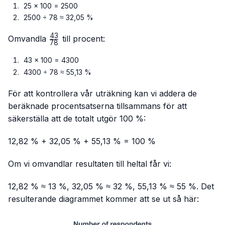
25 × 100 = 2500
2500 ÷ 78 ≈ 32,05 %
43
\frac{43}
Omvandla
till procent:
78
{78}
43 × 100 = 4300
4300 ÷ 78 ≈ 55,13 %
För att kontrollera vår uträkning kan vi addera de
beräknade procentsatserna tillsammans för att
säkerställa att de totalt utgör 100 %:
12,82 % + 32,05 % + 55,13 % = 100 %
Om vi omvandlar resultaten till heltal får vi:
12,82 % ≈ 13 %, 32,05 % ≈ 32 %, 55,13 % ≈ 55 %. Det
resulterande diagrammet kommer att se ut så här: