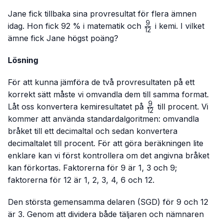
Jane fick tillbaka sina provresultat för flera ämnen
9
\frac{9}
idag. Hon fick 92 % i matematik och
i kemi. I vilket
12
{12}
ämne fick Jane högst poäng?
Lösning
För att kunna jämföra de två provresultaten på ett
korrekt sätt måste vi omvandla dem till samma format.
9
\frac{9}
Låt oss konvertera kemiresultatet på
till procent. Vi
12
{12}
kommer att använda standardalgoritmen: omvandla
bråket till ett decimaltal och sedan konvertera
decimaltalet till procent. För att göra beräkningen lite
enklare kan vi först kontrollera om det angivna bråket
kan förkortas. Faktorerna för 9 är 1, 3 och 9;
faktorerna för 12 är 1, 2, 3, 4, 6 och 12.
Den största gemensamma delaren (SGD) för 9 och 12
är 3. Genom att dividera både täljaren och nämnaren