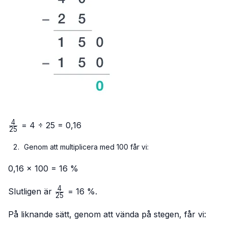
4
\frac{4}
= 4 ÷ 25 = 0,16
25
{25}
Genom att multiplicera med 100 får vi:
0,16 × 100 = 16 %
4
\frac{4}
Slutligen är
= 16 %.
25
{25}
På liknande sätt, genom att vända på stegen, får vi: