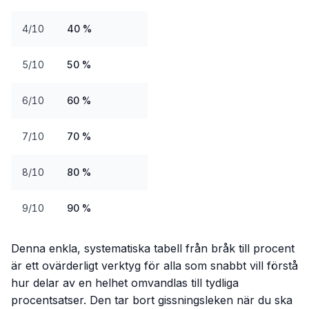
4/10
40 %
5/10
50 %
6/10
60 %
7/10
70 %
8/10
80 %
9/10
90 %
Denna enkla, systematiska tabell från bråk till procent
är ett ovärderligt verktyg för alla som snabbt vill förstå
hur delar av en helhet omvandlas till tydliga
procentsatser. Den tar bort gissningsleken när du ska