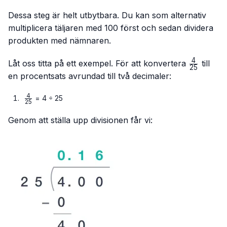
Dessa steg är helt utbytbara. Du kan som alternativ
multiplicera täljaren med 100 först och sedan dividera
produkten med nämnaren.
4
\frac{4}
Låt oss titta på ett exempel. För att konvertera
till
25
{25}
en procentsats avrundad till två decimaler:
4
\frac{4}
= 4 ÷ 25
25
{25}
Genom att ställa upp divisionen får vi: