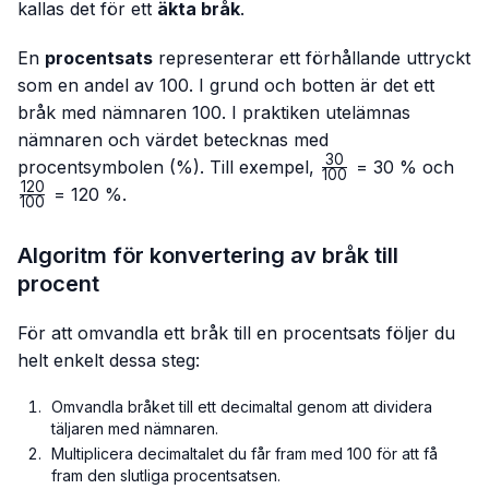
kallas det för ett
äkta bråk
.
En
procentsats
representerar ett förhållande uttryckt
som en andel av 100. I grund och botten är det ett
bråk med nämnaren 100. I praktiken utelämnas
nämnaren och värdet betecknas med
30
\frac{30}
\fr
procentsymbolen (%). Till exempel,
= 30 % och
100
{100}
{10
120
= 120 %.
100
Algoritm för konvertering av bråk till
procent
För att omvandla ett bråk till en procentsats följer du
helt enkelt dessa steg:
Omvandla bråket till ett decimaltal genom att dividera
täljaren med nämnaren.
Multiplicera decimaltalet du får fram med 100 för att få
fram den slutliga procentsatsen.