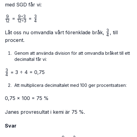
med SGD får vi:
9
9
÷
3
3
\frac{9}
\frac{9
\frac{3}
=
=
12
12
÷
3
4
{12}
÷ 3}
{4}
3
{12 ÷
\frac{3}
Låt oss nu omvandla vårt förenklade bråk,
, till
4
3}
{4}
procent.
Genom att använda division för att omvandla bråket till ett
decimaltal får vi:
3
\frac{3}
= 3 ÷ 4 = 0,75
4
{4}
Att multiplicera decimaltalet med 100 ger procentsatsen:
0,75 × 100 = 75 %
Janes provresultat i kemi är 75 %.
Svar