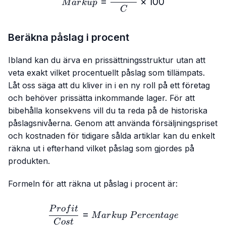
=
×
100
M
a
r
k
u
p
C
Beräkna påslag i procent
Ibland kan du ärva en prissättningsstruktur utan att
veta exakt vilket procentuellt påslag som tillämpats.
Låt oss säga att du kliver in i en ny roll på ett företag
och behöver prissätta inkommande lager. För att
bibehålla konsekvens vill du ta reda på de historiska
påslagsnivåerna. Genom att använda försäljningspriset
och kostnaden för tidigare sålda artiklar kan du enkelt
räkna ut i efterhand vilket påslag som gjordes på
produkten.
Formeln för att räkna ut påslag i procent är:
\frac{Profit}{Cost} = M
P
ro
f
i
t
=
M
a
r
k
u
p
P
erce
n
t
a
g
e
C
os
t