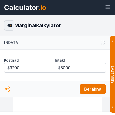
Calculator
.io
Marginalkalkylator
%
›
INDATA
Widget
Länk
Text
HTML
Kostnad
Intäkt
Förhandsvisning Marginalkalkylator
Widget
RESULTAT
$
$
Beräkna
›