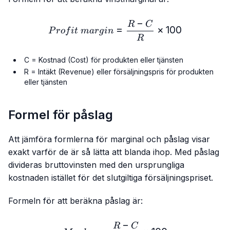
−
Profit\ margin = \frac{R 
R
C
=
×
100
P
ro
f
i
t
ma
r
g
in
R
C = Kostnad (Cost) för produkten eller tjänsten
R = Intäkt (Revenue) eller försäljningspris för produkten
eller tjänsten
Formel för påslag
Att jämföra formlerna för marginal och påslag visar
exakt varför de är så lätta att blanda ihop. Med påslag
divideras bruttovinsten med den ursprungliga
kostnaden istället för det slutgiltiga försäljningspriset.
Formeln för att beräkna påslag är:
−
Markup = \frac{R - C}{C}
R
C