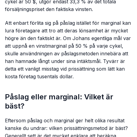
cykel är 50 $, utgör endast 33,3 % av det totala
försäljningspriset den faktiska vinsten.
Att enbart förlita sig på påslag istället för marginal kan
lura företagare att tro att deras lönsamhet är mycket
högre än den faktiskt är. Om Johans egentliga mål var
att uppnå en vinstmarginal på 50 % på varje cykel,
skulle användningen av påslagsmetoden innebära att
han hamnade långt under sina intäktsmål. Tyvärr är
detta ett vanligt misstag vid prissättning som lätt kan
kosta företag tusentals dollar.
Påslag eller marginal: Vilket är
bäst?
Eftersom påslag och marginal ger helt olika resultat
kanske du undrar: vilken prissättningsmetod är bäst?
Generellt sett är det mycket enklare att beräkna