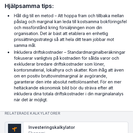
Hjälpsamma tips:
Håll dig till en metod – Att hoppa fram och tillbaka mellan
påslag och marginal kan leda till kostsamma bokföringsfel
och missförstånd kring försäljningen inom din
organisation. Det är bäst att etablera en enhetlig
prissättningsstrategi så att hela ditt team jobbar mot
samma mål.
Inkludera driftskostnader – Standardmarginalberäkningar
fokuserar vanligtvis på kostnaden för sålda varor och
exkluderar bredare driftskostnader som löner,
kontorsmaterial, lokalhyra och skatter. Kom ihåg att även
om en positiv bruttovinstmarginal är avgörande,
garanterar den inte absolut nettolönsamhet. För en mer
heltäckande ekonomisk bild bör du sträva efter att
inkludera dina totala driftskostnader i din marginalanalys
när det är möjligt.
RELATERADE KALKYLATORER
Investeringskalkylator
$