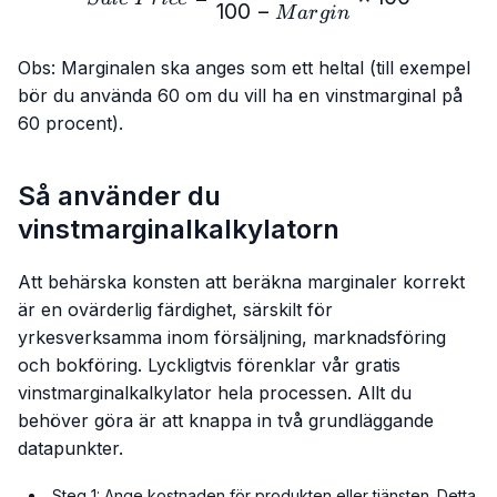
100
−
M
a
r
g
in
Obs: Marginalen ska anges som ett heltal (till exempel
bör du använda 60 om du vill ha en vinstmarginal på
60 procent).
Så använder du
vinstmarginalkalkylatorn
Att behärska konsten att beräkna marginaler korrekt
är en ovärderlig färdighet, särskilt för
yrkesverksamma inom försäljning, marknadsföring
och bokföring. Lyckligtvis förenklar vår gratis
vinstmarginalkalkylator hela processen. Allt du
behöver göra är att knappa in två grundläggande
datapunkter.
Steg 1: Ange kostnaden för produkten eller tjänsten. Detta