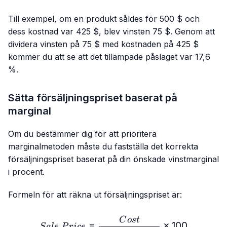
Till exempel, om en produkt såldes för 500 $ och
dess kostnad var 425 $, blev vinsten 75 $. Genom att
dividera vinsten på 75 $ med kostnaden på 425 $
kommer du att se att det tillämpade påslaget var 17,6
%.
Sätta försäljningspriset baserat på
marginal
Om du bestämmer dig för att prioritera
marginalmetoden måste du fastställa det korrekta
försäljningspriset baserat på din önskade vinstmarginal
i procent.
Formeln för att räkna ut försäljningspriset är:
Sale\ Price = \frac{Cost}
C
os
t
=
×
100
S
a
l
e
P
r
i
ce