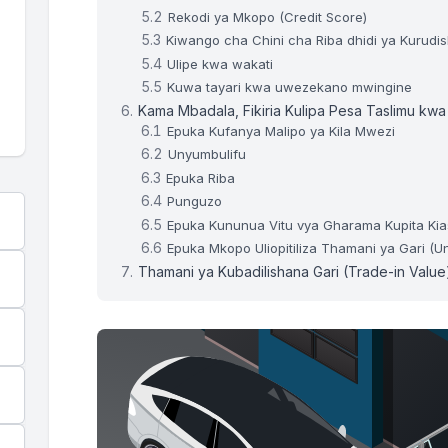
Rekodi ya Mkopo (Credit Score)
6
$22,199.38
$83.25
Kiwango cha Chini cha Riba dhidi ya Kurudi
Ulipe kwa wakati
7
$21,835.20
$81.88
Kuwa tayari kwa uwezekano mwingine
Kama Mbadala, Fikiria Kulipa Pesa Taslimu kw
Epuka Kufanya Malipo ya Kila Mwezi
8
$21,469.65
$80.51
Unyumbulifu
Epuka Riba
9
$21,102.73
$79.14
Punguzo
Epuka Kununua Vitu vya Gharama Kupita Kia
10
$20,734.43
$77.75
Epuka Mkopo Uliopitiliza Thamani ya Gari (
Thamani ya Kubadilishana Gari (Trade-in Value
11
$20,364.75
$76.37
12
$19,993.69
$74.98
MWISHO WA M