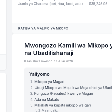
Jumla ya Gharama (bei, riba, kodi, ada)
$35,245.95
RATIBA YA MALIPO YA MKOPO
#
SALIO LA MWANZO
RIBA
Mwongozo Kamili wa Mikopo ya
na Ubadilishanaji
1
$24,000.00
$90.00
Ilisasishwa mwisho: 17 Julai 2026
2
$23,642.57
$88.66
Yaliyomo
3
$23,283.79
$87.31
Mikopo ya Magari
Utoaji Mkopo wa Moja kwa Moja dhidi ya Ufad
4
$22,923.68
$85.96
Punguzo (Rebates) kwenye Magari
Ada na Makato
Mikakati ya kupata mkopo wa gari
5
$22,562.21
$84.61
Maandalizi