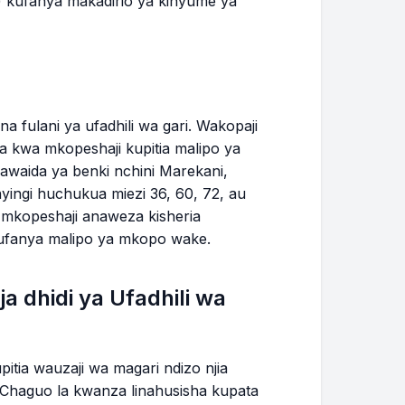
) kufanya makadirio ya kinyume ya
$386.66
$15,818.98
$388.11
$15,430.87
$389.57
$15,041.30
a fulani ya ufadhili wa gari. Wakopaji
ba kwa mkopeshaji kupitia malipo ya
kawaida ya benki nchini Marekani,
WAKA 2
ingi huchukua miezi 36, 60, 72, au
 mkopeshaji anaweza kisheria
$391.03
$14,650.27
 kufanya malipo ya mkopo wake.
$392.49
$14,257.78
 dhidi ya Ufadhili wa
$393.97
$13,863.81
$395.44
$13,468.37
itia wauzaji wa magari ndizo njia
. Chaguo la kwanza linahusisha kupata