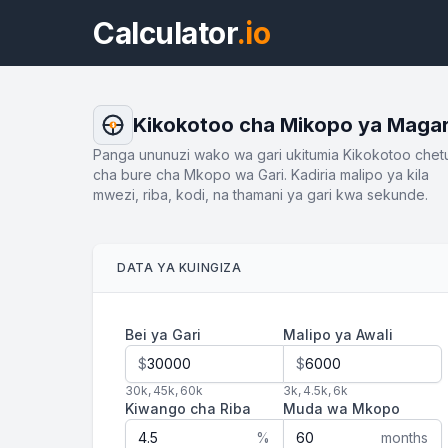
Calculator
.io
Kikokotoo cha Mikopo ya Magar
$
Panga ununuzi wako wa gari ukitumia Kikokotoo chet
cha bure cha Mkopo wa Gari. Kadiria malipo ya kila
mwezi, riba, kodi, na thamani ya gari kwa sekunde.
DATA YA KUINGIZA
Bei ya Gari
Malipo ya Awali
$
$
30k
,
45k
,
60k
3k
,
4.5k
,
6k
Kiwango cha Riba
Muda wa Mkopo
%
months