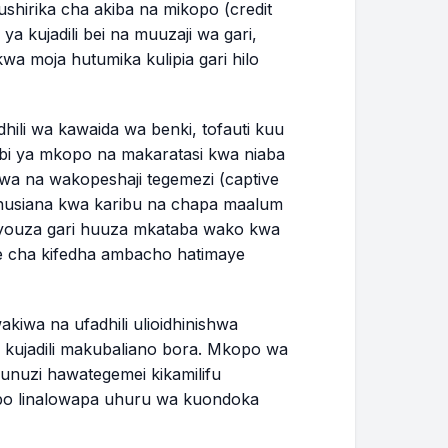
$396.93
$13,071.45
hirika cha akiba na mikopo (credit
ya kujadili bei na muuzaji wa gari,
$398.41
$12,673.03
a moja hutumika kulipia gari hilo
$399.91
$12,273.12
hili wa kawaida wa benki, tofauti kuu
bi ya mkopo na makaratasi kwa niaba
$401.41
$11,871.71
twa na wakopeshaji tegemezi (captive
ohusiana kwa karibu na chapa maalum
$402.91
$11,468.80
nayouza gari huuza mkataba wako kwa
ne cha kifedha ambacho hatimaye
$404.42
$11,064.38
$405.94
$10,658.43
iwa na ufadhili ulioidhinishwa
kujadili makubaliano bora. Mkopo wa
$407.46
$10,250.97
unuzi hawategemei kikamilifu
ambo linalowapa uhuru wa kuondoka
WAKA 3