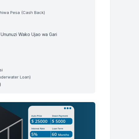
$364.18
$21,835.20
shiwa Pesa (Cash Back)
$365.55
$21,469.65
a Ununuzi Wako Ujao wa Gari
$366.92
$21,102.73
$368.30
$20,734.43
si
$369.68
$20,364.75
Underwater Loan)
)
$371.06
$19,993.69
$372.46
$19,621.23
WAKA 1