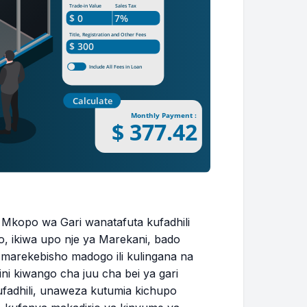
$373.85
$19,247.38
$375.25
$18,872.12
$376.66
$18,495.46
$378.07
$18,117.39
$379.49
$17,737.89
$380.92
$17,356.98
$382.34
$16,974.64
Mkopo wa Gari wanatafuta kufadhili
o, ikiwa upo nje ya Marekani, bado
$383.78
$16,590.86
marekebisho madogo ili kulingana na
ini kiwango cha juu cha bei ya gari
adhili, unaweza kutumia kichupo
$385.22
$16,205.64