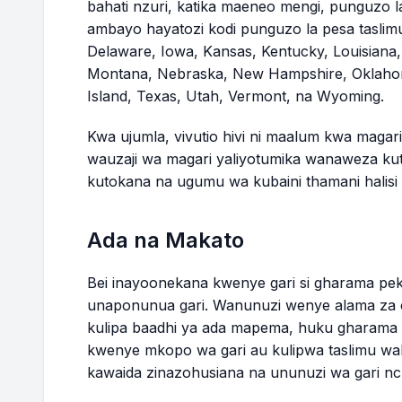
45
$6,935.77
$26.01
bahati nzuri, katika maeneo mengi, punguzo la
ambayo hayatozi kodi punguzo la pesa taslimu
Delaware, Iowa, Kansas, Kentucky, Louisiana,
46
$6,514.35
$24.43
Montana, Nebraska, New Hampshire, Oklaho
Island, Texas, Utah, Vermont, na Wyoming.
47
$6,091.35
$22.84
Kwa ujumla, vivutio hivi ni maalum kwa maga
48
$5,666.76
$21.25
wauzaji wa magari yaliyotumika wanaweza kut
kutokana na ugumu wa kubaini thamani halisi ya
MWISHO WA M
Ada na Makato
49
$5,240.57
$19.65
Bei inayoonekana kwenye gari si gharama p
50
$4,812.79
$18.05
unaponunua gari. Wanunuzi wenye alama za c
kulipa baadhi ya ada mapema, huku gharama 
51
$4,383.41
$16.44
kwenye mkopo wa gari au kulipwa taslimu waka
kawaida zinazohusiana na ununuzi wa gari nch
52
$3,952.41
$14.82