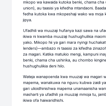
29
$13,468.37
$50.51
mkopo wa kawaida kutoka benki, chama cha us
union), au taasisi ya kifedha mtandaoni. Baada 
30
$13,071.45
$49.02
fedha kutoka kwa mkopeshaji wako wa moja kw
jipya.
31
$12,673.03
$47.52
Ufadhili wa muuzaji hufanya kazi sawa na ufad
ikiwa ni kwamba muuzaji hushughulikia maom
32
$12,273.12
$46.02
yako. Mikopo hii ya gari mara nyingi huchaka
lenders)—ambazo ni taasisi za kifedha zinaz
33
$11,871.71
$44.52
za magari. Katika matukio mengi, kampuni i
benki, chama cha ushirika, au chombo kingi
34
$11,468.80
$43.01
hushughulikia deni hilo.
35
$11,064.38
$41.49
Wateja wanapoenda kwa muuzaji wa magari wak
mapema, wanakuwa na nguvu kubwa zaidi ya 
36
$10,658.43
$39.97
gari ulioidhinishwa mapema unamaanisha wan
masharti ya ufadhili ya muuzaji mmoja tu, j
ikiwa ofa haiwaridhishi.
MWISHO WA M