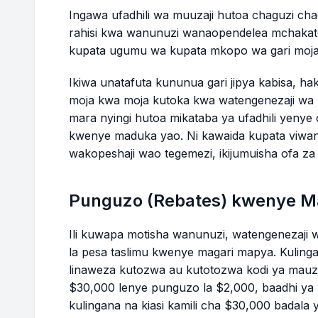
Ingawa ufadhili wa muuzaji hutoa chaguzi cha
37
$10,250.97
$38.44
rahisi kwa wanunuzi wanaopendelea mchaka
kupata ugumu wa kupata mkopo wa gari moja 
38
$9,841.98
$36.91
Ikiwa unatafuta kununua gari jipya kabisa, hak
39
$9,431.45
$35.37
moja kwa moja kutoka kwa watengenezaji wa 
mara nyingi hutoa mikataba ya ufadhili yenye
40
$9,019.39
$33.82
kwenye maduka yao. Ni kawaida kupata viwango
wakopeshaji wao tegemezi, ikijumuisha ofa z
41
$8,605.78
$32.27
Punguzo (Rebates) kwenye M
42
$8,190.62
$30.71
Ili kuwapa motisha wanunuzi, watengenezaji 
43
$7,773.90
$29.15
la pesa taslimu kwenye magari mapya. Kulinga
linaweza kutozwa au kutotozwa kodi ya mauz
44
$7,355.62
$27.58
$30,000 lenye punguzo la $2,000, baadhi ya
kulingana na kiasi kamili cha $30,000 badala