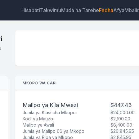
Hisabati
Takwimu
Muda na Tarehe
Fedha
Afya
Mbali
i
u
Wijeti
Kiungo
Maandishi
HTML
MKOPO WA GARI
Muhtasari Kikokotoo cha Mikopo ya Magari Wijeti
Malipo ya Kila Mwezi
$447.43
Jumla ya Kiasi cha Mkopo
$24,000.00
Kodi ya Mauzo
$2,100.00
Malipo ya Awali
$8,400.00
Jumla ya Malipo 60 ya Mkopo
$26,845.95
Jumla ya Riba ya Mkopo
$2,845.95