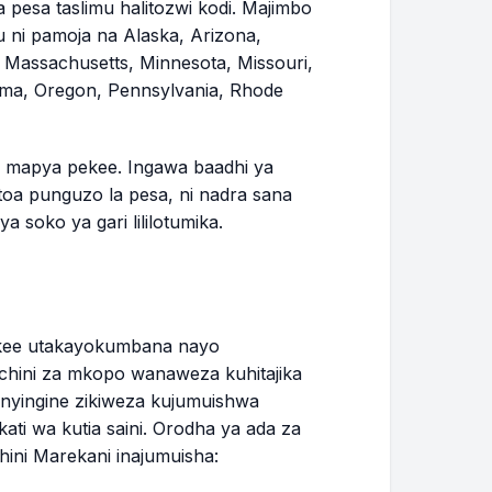
$421.42
$6,514.35
 pesa taslimu halitozwi kodi. Majimbo
 ni pamoja na Alaska, Arizona,
 Massachusetts, Minnesota, Missouri,
$423.00
$6,091.35
ma, Oregon, Pennsylvania, Rhode
$424.59
$5,666.76
ri mapya pekee. Ingawa baadhi ya
$426.18
$5,240.57
oa punguzo la pesa, ni nadra sana
 soko ya gari lililotumika.
WAKA 4
$427.78
$4,812.79
ekee utakayokumbana nayo
$429.38
$4,383.41
hini za mkopo wanaweza kuhitajika
nyingine zikiweza kujumuishwa
$430.99
$3,952.41
ti wa kutia saini. Orodha ya ada za
ini Marekani inajumuisha:
$432.61
$3,519.80