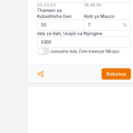
3.5
,
4.5
,
5.5
36
,
48
,
60
Thamani ya
Kubadilisha Gari
Kodi ya Mauzo
$
%
Ada za Hati, Usajili na Nyingine
$
Jumuisha Ada Zote kwenye Mkopo
Kokotoa