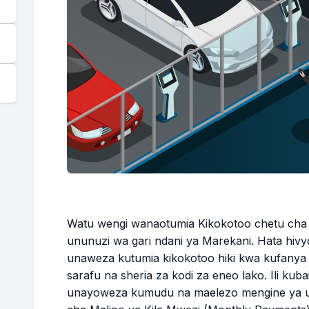
13
$19,621.23
$73.58
14
$19,247.38
$72.18
15
$18,872.12
$70.77
16
$18,495.46
$69.36
17
$18,117.39
$67.94
18
$17,737.89
$66.52
19
$17,356.98
$65.09
Watu wengi wanaotumia Kikokotoo chetu cha 
ununuzi wa gari ndani ya Marekani. Hata hivy
20
$16,974.64
$63.65
unaweza kutumia kikokotoo hiki kwa kufanya 
sarafu na sheria za kodi za eneo lako. Ili kuba
unayoweza kumudu na maelezo mengine ya uf
21
$16,590.86
$62.22