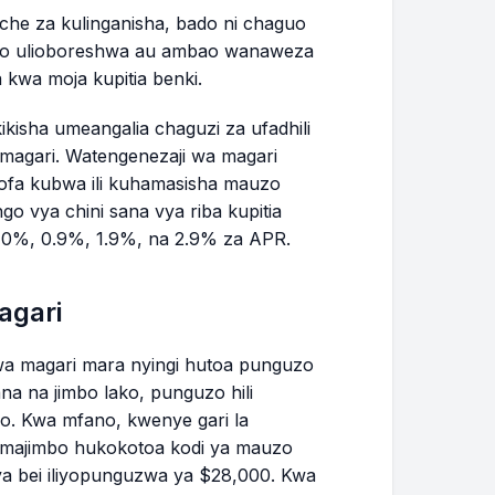
che za kulinganisha, bado ni chaguo
$408.99
$9,841.98
to ulioboreshwa au ambao wanaweza
kwa moja kupitia benki.
$410.53
$9,431.45
ikisha umeangalia chaguzi za ufadhili
$412.06
$9,019.39
magari. Watengenezaji wa magari
 ofa kubwa ili kuhamasisha mauzo
$413.61
$8,605.78
 vya chini sana vya riba kupitia
a 0%, 0.9%, 1.9%, na 2.9% za APR.
$415.16
$8,190.62
agari
$416.72
$7,773.90
wa magari mara nyingi hutoa punguzo
$418.28
$7,355.62
na na jimbo lako, punguzo hili
o. Kwa mfano, kwenye gari la
$419.85
$6,935.77
 majimbo hukokotoa kodi ya mauzo
 ya bei iliyopunguzwa ya $28,000. Kwa