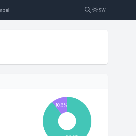
mbali
SW