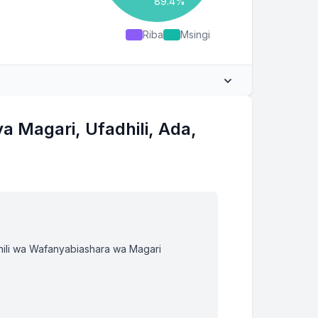
Riba
Msingi
MSINGI
SALIO LA MWISHO
 Magari, Ufadhili, Ada,
$357.43
$23,642.57
$358.77
$23,283.79
$360.12
$22,923.68
hili wa Wafanyabiashara wa Magari
$361.47
$22,562.21
$362.82
$22,199.38