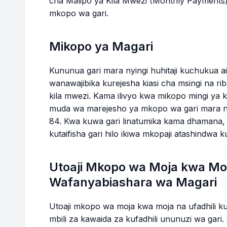
cha Malipo ya Kila Mwezi (Monthly Payments
mkopo wa gari.
22
$16,205.64
$60.77
23
$15,818.98
$59.32
Mikopo ya Magari
24
$15,430.87
$57.87
Kununua gari mara nyingi huhitaji kuchukua ain
wanawajibika kurejesha kiasi cha msingi na ri
kila mwezi. Kama ilivyo kwa mikopo mingi ya 
MWISHO WA M
muda wa marejesho ya mkopo wa gari mara ny
84. Kwa kuwa gari linatumika kama dhamana,
25
$15,041.30
$56.40
kutaifisha gari hilo ikiwa mkopaji atashindwa
26
$14,650.27
$54.94
Utoaji Mkopo wa Moja kwa Moja
27
$14,257.78
$53.47
Wafanyabiashara wa Magari
28
$13,863.81
$51.99
Utoaji mkopo wa moja kwa moja na ufadhili kup
mbili za kawaida za kufadhili ununuzi wa gari