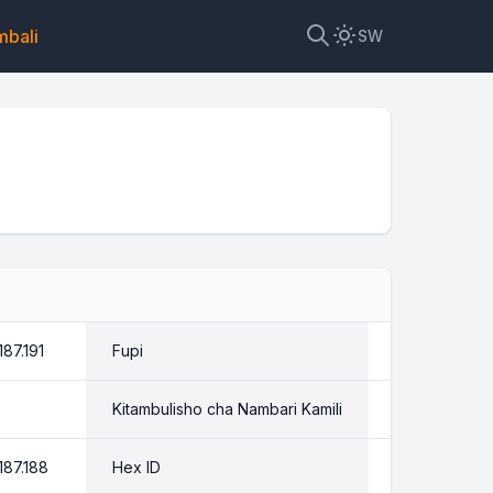
mbali
SW
187.191
Fupi
94.204.187.19
Kitambulisho cha Nambari Kamili
1590475711
187.188
Hex ID
0x5eccbbbf