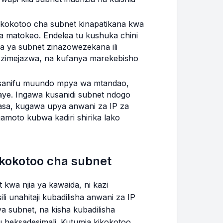
Kikokotoo cha subnet kinapatikana kwa
 matokeo. Endelea tu kushuka chini
 ya subnet zinazowezekana ili
aki zimejazwa, na kufanya marekebisho
usanifu muundo mpya wa mtandao,
daye. Ingawa kusanidi subnet ndogo
sa, kugawa upya anwani za IP za
amoto kubwa kadiri shirika lako
kokotoo cha subnet
kwa njia ya kawaida, ni kazi
 unahitaji kubadilisha anwani za IP
a subnet, na kisha kubadilisha
 heksadesimali. Kutumia kikokotoo