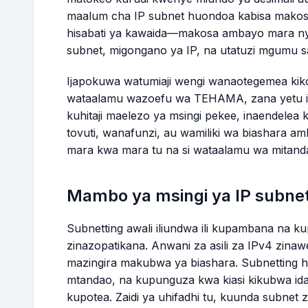
maalum cha IP subnet huondoa kabisa makos
hisabati ya kawaida—makosa ambayo mara nyi
subnet, migongano ya IP, na utatuzi mgumu 
Ijapokuwa watumiaji wengi wanaotegemea kik
wataalamu wazoefu wa TEHAMA, zana yetu im
kuhitaji maelezo ya msingi pekee, inaendelea 
tovuti, wanafunzi, au wamiliki wa biashara
mara kwa mara tu na si wataalamu wa mitan
Mambo ya msingi ya IP subne
Subnetting awali iliundwa ili kupambana na 
zinazopatikana. Anwani za asili za IPv4 zina
mazingira makubwa ya biashara. Subnetting 
mtandao, na kupunguza kwa kiasi kikubwa ida
kupotea. Zaidi ya uhifadhi tu, kuunda subnet 