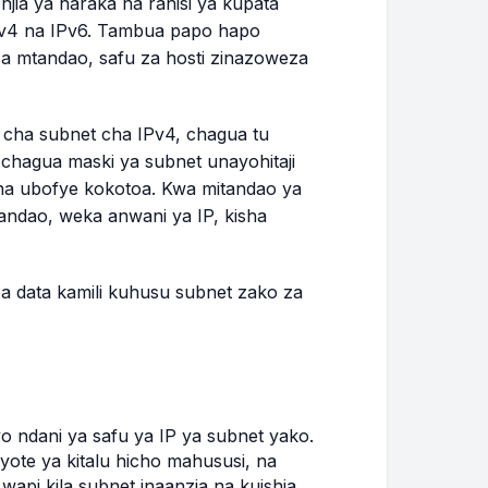
njia ya haraka na rahisi ya kupata
Pv4 na IPv6. Tambua papo hapo
a mtandao, safu za hosti zinazoweza
o cha subnet cha IPv4, chagua tu
 chagua maski ya subnet unayohitaji
na ubofye kokotoa. Kwa mitandao ya
andao, weka anwani ya IP, kisha
a data kamili kuhusu subnet zako za
o ndani ya safu ya IP ya subnet yako.
 yote ya kitalu hicho mahususi, na
pi kila subnet inaanzia na kuishia