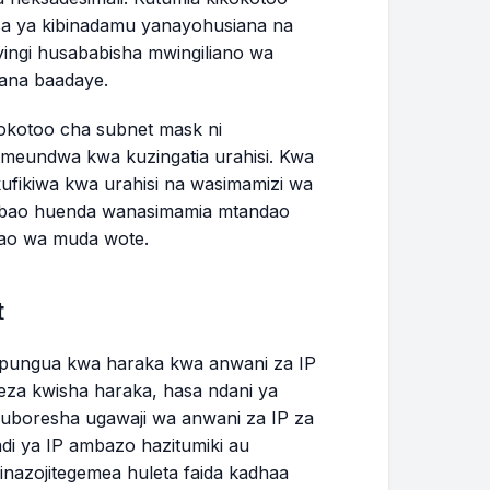
a ya kibinadamu yanayohusiana na
ngi husababisha mwingiliano wa
sana baadaye.
okotoo cha subnet mask ni
eundwa kwa kuzingatia urahisi. Kwa
kufikiwa kwa urahisi na wasimamizi wa
 ambao huenda wanasimamia mtandao
dao wa muda wote.
t
kupungua kwa haraka kwa anwani za IP
weza kwisha haraka, hasa ndani ya
huboresha ugawaji wa anwani za IP za
di ya IP ambazo hazitumiki au
zinazojitegemea huleta faida kadhaa