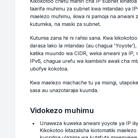
Kikokotoo chetu mahiri cha IP subnet kinatoa 
taarifa muhimu za subnet kwa mitandao ya I
maelezo muhimu, ikiwa ni pamoja na anwani z
kutumika, na maski za subnet.
Kutumia zana hii ni rahisi sana. Kwa kikokoto
darasa lako la mtandao (au chagua 'Yoyote'),
katika muundo wa CIDR, weka anwani ya IP, 
IPv6, chagua urefu wa kiambishi awali cha mt
ubofye kokotoa.
Kwa maelezo machache tu ya msingi, utapoke
sasa au unazotarajia kuunda.
Vidokezo muhimu
Unaweza kuweka anwani yoyote ya IP iliy
Kikokotoo kitazalisha kiotomatiki maelezo
kuondoa ulazima wa kutafuta mwenyewe wa