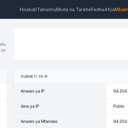
Hisabati
Takwimu
Muda na Tarehe
Fedha
Afya
Mbali
etu
 za
Wijeti
Kiungo
Maandishi
HTML
SUBNETI YA IP
Muhtasari Kikokotoo cha Subnet Wijeti
Anwani ya IP
94.204.
Aina ya IP
Public
Anwani ya Mtandao
94.204.