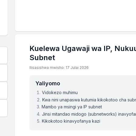
Kuelewa Ugawaji wa IP, Nukuu
Subnet
Ilisasishwa mwisho: 17 Julai 2026
Yaliyomo
Vidokezo muhimu
Kwa nini unapaswa kutumia kikokotoo cha sub
Mambo ya msingi ya IP subnet
Jinsi mitandao midogo (subnetworks) inavyofa
Kikokotoo kinavyofanya kazi