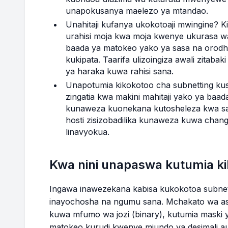
unapokusanya maelezo ya mtandao.
Unahitaji kufanya ukokotoaji mwingine? 
urahisi moja kwa moja kwenye ukurasa wa
baada ya matokeo yako ya sasa na orodha
kukipata. Taarifa ulizoingiza awali zitab
ya haraka kuwa rahisi sana.
Unapotumia kikokotoo cha subnetting k
zingatia kwa makini mahitaji yako ya baa
kunaweza kuonekana kutosheleza kwa sa
hosti zisizobadilika kunaweza kuwa chang
linavyokua.
Kwa nini unapaswa kutumia ki
Ingawa inawezekana kabisa kukokotoa subnet 
inayochosha na ngumu sana. Mchakato wa asili
kuwa mfumo wa jozi (binary), kutumia maski y
matokeo kurudi kwenye miundo ya desimali au