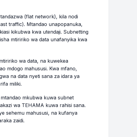
andazwa (flat network), kila nodi
ast traffic). Mtandao unapopanuka,
si kikubwa kwa utendaji. Subnetting
sha mtiririko wa data unafanyika kwa
tiririko wa data, na kuwekea
wao mdogo mahususi. Kwa mfano,
wa na data nyeti sana za idara ya
fa miliki.
mtandao mkubwa kuwa subnet
yakazi wa TEHAMA kuwa rahisi sana.
ye sehemu mahususi, na kufanya
aka zaidi.