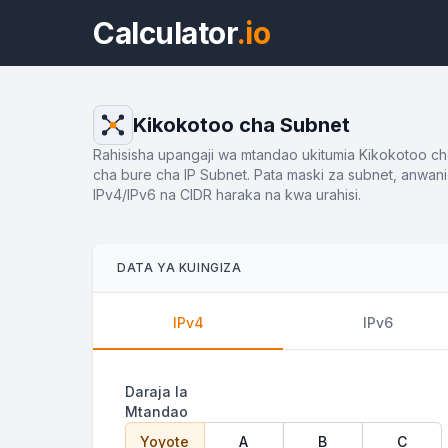
Calculator
.io
Kikokotoo cha Subnet
Rahisisha upangaji wa mtandao ukitumia Kikokotoo ch
cha bure cha IP Subnet. Pata maski za subnet, anwani
IPv4/IPv6 na CIDR haraka na kwa urahisi.
DATA YA KUINGIZA
IPv4
IPv6
Daraja la
Mtandao
Yoyote
A
B
C