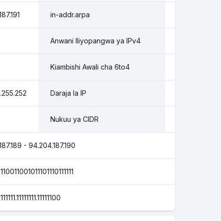
187.191
in-addr.arpa
191.187.204.9
Anwani Iliyopangwa ya IPv4
::ffff:5ecc.bbb
Kiambishi Awali cha 6to4
2002:5ecc.bb
.255.252
Daraja la IP
C
Nukuu ya CIDR
/30
187.189 - 94.204.187.190
110011001011101110111111
1111111.11111111.11111100