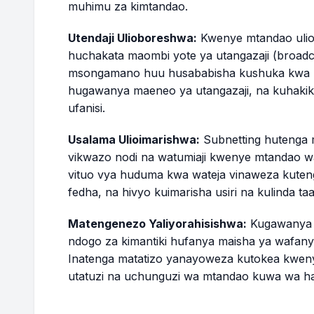
muhimu za kimtandao.
Utendaji Ulioboreshwa:
Kwenye mtandao uliot
huchakata maombi yote ya utangazaji (broadc
msongamano huu husababisha kushuka kwa kia
hugawanya maeneo ya utangazaji, na kuhakiki
ufanisi.
Usalama Ulioimarishwa:
Subnetting hutenga m
vikwazo nodi na watumiaji kwenye mtandao 
vituo vya huduma kwa wateja vinaweza kuteng
fedha, na hivyo kuimarisha usiri na kulinda taari
Matengenezo Yaliyorahisishwa:
Kugawanya 
ndogo za kimantiki hufanya maisha ya wafan
Inatenga matatizo yanayoweza kutokea kwen
utatuzi na uchunguzi wa mtandao kuwa wa har