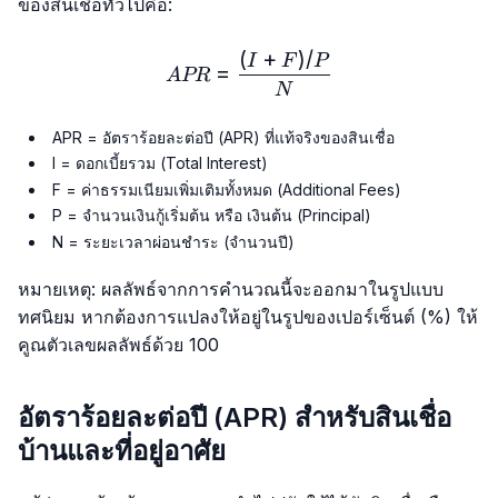
ของสินเชื่อทั่วไปคือ:
(
+
)
/
APR = \frac{(I + F) / P}{
I
F
P
=
A
PR
N
APR = อัตราร้อยละต่อปี (APR) ที่แท้จริงของสินเชื่อ
I = ดอกเบี้ยรวม (Total Interest)
F = ค่าธรรมเนียมเพิ่มเติมทั้งหมด (Additional Fees)
P = จำนวนเงินกู้เริ่มต้น หรือ เงินต้น (Principal)
N = ระยะเวลาผ่อนชำระ (จำนวนปี)
หมายเหตุ: ผลลัพธ์จากการคำนวณนี้จะออกมาในรูปแบบ
ทศนิยม หากต้องการแปลงให้อยู่ในรูปของเปอร์เซ็นต์ (%) ให้
คูณตัวเลขผลลัพธ์ด้วย 100
อัตราร้อยละต่อปี (APR) สำหรับสินเชื่อ
บ้านและที่อยู่อาศัย