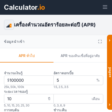
Calculator
.io
เครื่องคำนวณอัตราร้อยละต่อปี (APR)
%
›
ข้อมูลนำเข้า
วิด
ลิงก์
ข้อความ
เอชทีเอ็ม
เจ็ต
แอล
APR ทั่วไป
APR ของสินเชื่อที่อยู่อาศัย
แสดงตัวอย่าง เครื่องคำนวณอัตราร้อย
ละต่อปี (APR) วิดเจ็ต
ผลลัพธ์
จำนวนเงินกู้
อัตราดอกเบี้ย
$
%
25k
,
50k
,
100k
1.5
,
2.5
,
3.5
ระยะเวลาของกู้
ปี
เดือน
›
5
,
10
,
15
,
20
,
25
,
30
0
,
3
,
6
,
9
การทบต้น
ชำระคืน