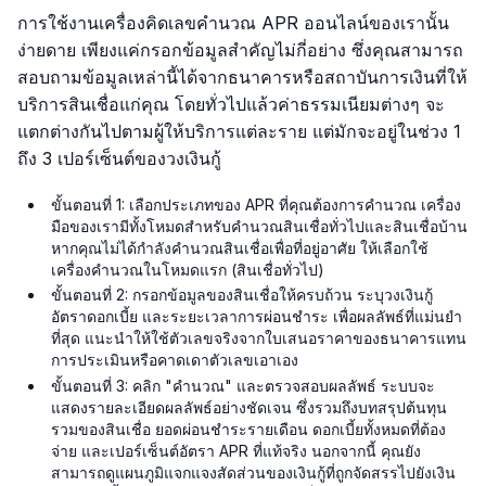
การใช้งานเครื่องคิดเลขคำนวณ APR ออนไลน์ของเรานั้น
ง่ายดาย เพียงแค่กรอกข้อมูลสำคัญไม่กี่อย่าง ซึ่งคุณสามารถ
สอบถามข้อมูลเหล่านี้ได้จากธนาคารหรือสถาบันการเงินที่ให้
บริการสินเชื่อแก่คุณ โดยทั่วไปแล้วค่าธรรมเนียมต่างๆ จะ
แตกต่างกันไปตามผู้ให้บริการแต่ละราย แต่มักจะอยู่ในช่วง 1
ถึง 3 เปอร์เซ็นต์ของวงเงินกู้
ขั้นตอนที่ 1: เลือกประเภทของ APR ที่คุณต้องการคำนวณ เครื่อง
มือของเรามีทั้งโหมดสำหรับคำนวณสินเชื่อทั่วไปและสินเชื่อบ้าน
หากคุณไม่ได้กำลังคำนวณสินเชื่อเพื่อที่อยู่อาศัย ให้เลือกใช้
เครื่องคำนวณในโหมดแรก (สินเชื่อทั่วไป)
ขั้นตอนที่ 2: กรอกข้อมูลของสินเชื่อให้ครบถ้วน ระบุวงเงินกู้
อัตราดอกเบี้ย และระยะเวลาการผ่อนชำระ เพื่อผลลัพธ์ที่แม่นยำ
ที่สุด แนะนำให้ใช้ตัวเลขจริงจากใบเสนอราคาของธนาคารแทน
การประเมินหรือคาดเดาตัวเลขเอาเอง
ขั้นตอนที่ 3: คลิก "คำนวณ" และตรวจสอบผลลัพธ์ ระบบจะ
แสดงรายละเอียดผลลัพธ์อย่างชัดเจน ซึ่งรวมถึงบทสรุปต้นทุน
รวมของสินเชื่อ ยอดผ่อนชำระรายเดือน ดอกเบี้ยทั้งหมดที่ต้อง
จ่าย และเปอร์เซ็นต์อัตรา APR ที่แท้จริง นอกจากนี้ คุณยัง
สามารถดูแผนภูมิแจกแจงสัดส่วนของเงินกู้ที่ถูกจัดสรรไปยังเงิน