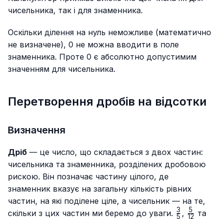
чисельника, так і для знаменника.
Оскільки ділення на нуль неможливе (математично
не визначене), 0 не можна вводити в поле
знаменника. Проте 0 є абсолютно допустимим
значенням для чисельника.
Перетворення дробів на відсотки
Визначення
Дріб
— це число, що складається з двох частин:
чисельника та знаменника, розділених дробовою
рискою. Він позначає частину цілого, де
знаменник вказує на загальну кількість рівних
частин, на які поділене ціле, а чисельник — на те,
3
5
\frac{3}
\frac{5
\f
скільки з цих частин ми беремо до уваги.
,
та
5
12