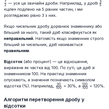
{5}
{12}
{2
7
3
\fra
— усе це звичайні дроби. Наприклад, у дробі
2
5
{5}
«ціле» поділено на 5 рівних частин, і ми
розглядаємо рівно 3 з них.
Якщо чисельник дробу дорівнює знаменнику або
більший за нього, такий дріб класифікується як
неправильний
. Натомість якщо знаменник строго
більший за чисельник, дріб називається
правильним
.
Відсоток
(або процент) — це відношення,
виражене як частка від 100. По суті, це дріб зі
знаменником 100. На практиці знаменник
опускають, а значення позначають символом
30
120
\frac{30}
\frac{120}
відсотка (%). Наприклад,
= 30%, а
= 120%.
100
100
{100}
{100}
Алгоритм перетворення дробу у
відсотки