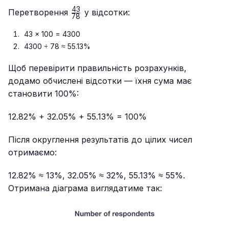
43
\frac{43}
Перетворення
у відсотки:
78
{78}
43 × 100 = 4300
4300 ÷ 78 ≈ 55.13%
Щоб перевірити правильність розрахунків,
додамо обчислені відсотки — їхня сума має
становити 100%:
12.82% + 32.05% + 55.13% = 100%
Після округлення результатів до цілих чисел
отримаємо:
12.82% ≈ 13%, 32.05% ≈ 32%, 55.13% ≈ 55%.
Отримана діаграма виглядатиме так: