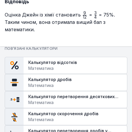
Відповідь
9
3
\frac{9}
\frac{3}
Оцінка Джейн із хімії становить
=
= 75%.
12
4
{12}
{4}
Таким чином, вона отримала вищий бал з
математики.
ПОВ’ЯЗАНІ КАЛЬКУЛЯТОРИ
Калькулятор відсотків
Математика
Калькулятор дробів
Математика
Калькулятор перетворення десяткових
.5
дробів у звичайні
Математика
Калькулятор скорочення дробів
6
Математика
8
Калькулятор перетворення дробів у
1