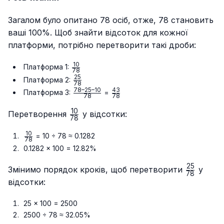
Загалом було опитано 78 осіб, отже, 78 становить
ваші 100%. Щоб знайти відсоток для кожної
платформи, потрібно перетворити такі дроби:
10
\frac{10}
Платформа 1:
78
{78}
25
\frac{25}
Платформа 2:
78
{78}
78–25–10
43
\frac{78
\frac{43}
Платформа 3:
=
78
78
– 25 –
{78}
10
10}{78}
\frac{10}
Перетворення
у відсотки:
78
{78}
10
\frac{10}
= 10 ÷ 78 ≈ 0.1282
78
{78}
0.1282 × 100 = 12.82%
25
\frac{25
Змінимо порядок кроків, щоб перетворити
у
78
{78}
відсотки:
25 × 100 = 2500
2500 ÷ 78 ≈ 32.05%