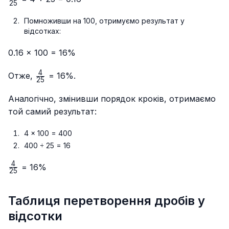
25
{25}
Помноживши на 100, отримуємо результат у
відсотках:
0.16 × 100 = 16%
4
\frac{4}
Отже,
= 16%.
25
{25}
Аналогічно, змінивши порядок кроків, отримаємо
той самий результат:
4 × 100 = 400
400 ÷ 25 = 16
4
\frac{4}
= 16%
25
{25}
Таблиця перетворення дробів у
відсотки