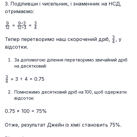
3. Поділивши і чисельник, і знаменник на НСД,
отримаємо:
9
9
÷
3
3
\frac{9}
\frac{9
\frac{3}
=
=
12
12
÷
3
4
{12}
÷ 3}
{4}
3
{12 ÷
\frac{3}
Тепер перетворимо наш скорочений дріб,
, у
4
3}
{4}
відсотки.
За допомогою ділення перетворимо звичайний дріб
на десятковий:
3
\frac{3}
= 3 ÷ 4 = 0.75
4
{4}
Помножимо десятковий дріб на 100, щоб одержати
відсоток:
0.75 × 100 = 75%
Отже, результат Джейн із хімії становить 75%.