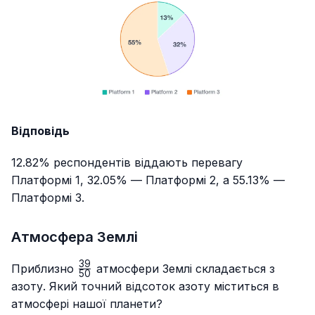
Відповідь
12.82% респондентів віддають перевагу
Платформі 1, 32.05% — Платформі 2, а 55.13% —
Платформі 3.
Атмосфера Землі
39
\frac{39}
Приблизно
атмосфери Землі складається з
50
{50}
азоту. Який точний відсоток азоту міститься в
атмосфері нашої планети?