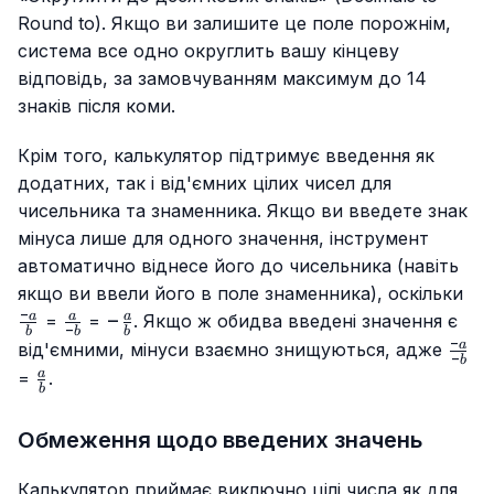
Round to). Якщо ви залишите це поле порожнім,
система все одно округлить вашу кінцеву
відповідь, за замовчуванням максимум до 14
знаків після коми.
Крім того, калькулятор підтримує введення як
додатних, так і від'ємних цілих чисел для
чисельника та знаменника. Якщо ви введете знак
мінуса лише для одного значення, інструмент
автоматично віднесе його до чисельника (навіть
\fr
якщо ви ввели його в поле знаменника), оскільки
a}{
−
\frac{a}
-
−
a
a
a
=
=
. Якщо ж обидва введені значення є
−
b
b
b
{-b}
\frac{a}
−
\fra
a
від'ємними, мінуси взаємно знищуються, адже
−
b
{b}
a}{-
\frac{a}
a
=
.
b
{b}
Обмеження щодо введених значень
Калькулятор приймає виключно цілі числа як для