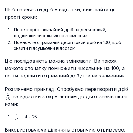
Щоб перевести дріб у відсотки, виконайте ці
прості кроки:
Перетворіть звичайний дріб на десятковий,
поділивши чисельник на знаменник.
Помножте отриманий десятковий дріб на 100, щоб
знайти підсумковий відсоток.
Цю послідовність можна змінювати. Ви також
можете спочатку помножити чисельник на 100, а
потім поділити отриманий добуток на знаменник.
Розглянемо приклад. Спробуємо перетворити дріб
4
\frac{4}
на відсотки з округленням до двох знаків після
25
{25}
коми:
4
\frac{4}
= 4 ÷ 25
25
{25}
Використовуючи ділення в стовпчик, отримуємо: