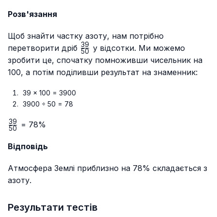
Розв'язання
Щоб знайти частку азоту, нам потрібно
39
\frac{39}
перетворити дріб
у відсотки. Ми можемо
50
{50}
зробити це, спочатку помноживши чисельник на
100, а потім поділивши результат на знаменник:
39 × 100 = 3900
3900 ÷ 50 = 78
39
\frac{39}
= 78%
50
{50}
Відповідь
Атмосфера Землі приблизно на 78% складається з
азоту.
Результати тестів