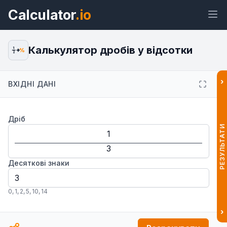
Calculator
.io
Калькулятор дробів у відсотки
1
%
2
›
ВХІДНІ ДАНІ
Віджет
Посилання
Текст
HTML
Дріб
Попередній перегляд Калькулятор
дробів у відсотки Віджет
РЕЗУЛЬТАТИ
Десяткові знаки
0
,
1
,
2
,
5
,
10
,
14
›