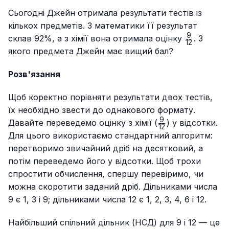
Сьогодні Джейн отримала результати тестів із
кількох предметів. З математики її результат
9
\frac{9}
склав 92%, а з хімії вона отримала оцінку
. З
12
{12}
якого предмета Джейн має вищий бал?
Розв'язання
Щоб коректно порівняти результати двох тестів,
їх необхідно звести до однакового формату.
9
\frac{9}
Давайте переведемо оцінку з хімії (
) у відсотки.
12
{12}
Для цього використаємо стандартний алгоритм:
перетворимо звичайний дріб на десятковий, а
потім переведемо його у відсотки. Щоб трохи
спростити обчислення, спершу перевіримо, чи
можна скоротити заданий дріб. Дільниками числа
9 є 1, 3 і 9; дільниками числа 12 є 1, 2, 3, 4, 6 і 12.
Найбільший спільний дільник (НСД) для 9 і 12 — це