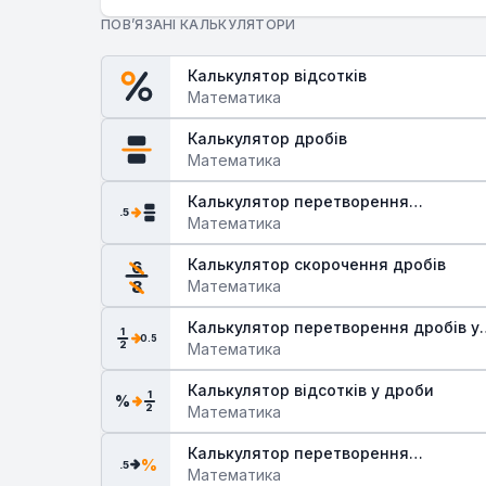
ПОВ’ЯЗАНІ КАЛЬКУЛЯТОРИ
Калькулятор відсотків
Математика
Калькулятор дробів
Математика
Калькулятор перетворення
.5
десяткових дробів у звичайні
Математика
Калькулятор скорочення дробів
6
Математика
8
Калькулятор перетворення дробів у
1
0.5
2
десяткові
Математика
Калькулятор відсотків у дроби
1
%
2
Математика
Калькулятор перетворення
%
.5
десяткових дробів у відсотки
Математика