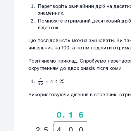
Перетворіть звичайний дріб на десятк
знаменник.
Помножте отриманий десятковий дріб 
відсоток.
Цю послідовність можна змінювати. Ви т
чисельник на 100, а потім поділити отрим
Розглянемо приклад. Спробуємо перетвор
округленням до двох знаків після коми:
4
\frac{4}
= 4 ÷ 25
25
{25}
Використовуючи ділення в стовпчик, отр