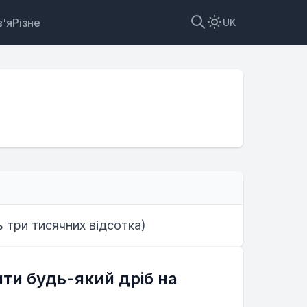
'я
Різне
UK
ки
ь три тисячних відсотка
)
ти будь-який дріб на