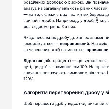
розділених дробовою рискою. Він позначає
вказує на загальну кількість рівних частин,
— на те, скільки з цих частин ми беремо д
3
\frac{
звичайні дроби. Наприклад, у дробі
«ціле
5
{5}
розглядаємо рівно 3 з них.
Якщо чисельник дробу дорівнює знаменнику
класифікується як
неправильний
. Натоміс
за чисельник, дріб називається
правильн
Відсоток
(або процент) — це відношення, 
суті, це дріб зі знаменником 100. На прак
значення позначають символом відсотка 
120%.
Алгоритм перетворення дробу у в
Щоб перевести дріб у відсотки, виконайте 