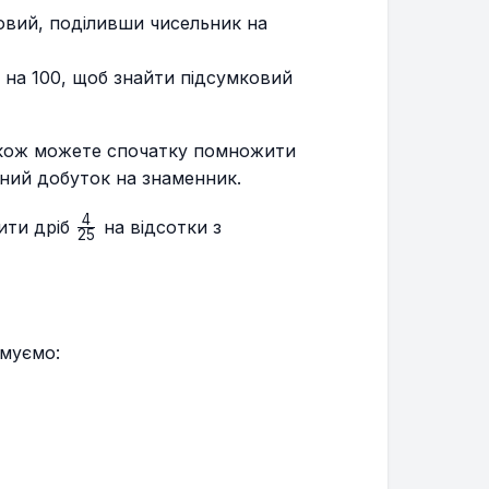
овий, поділивши чисельник на
на 100, щоб знайти підсумковий
акож можете спочатку помножити
аний добуток на знаменник.
4
\frac{4}
ити дріб
на відсотки з
25
{25}
имуємо: