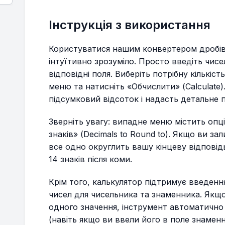
Інструкція з використання
Користуватися нашим конвертером дробів 
інтуїтивно зрозуміло. Просто введіть чис
відповідні поля. Виберіть потрібну кількіст
меню та натисніть «Обчислити» (Calculate
підсумковий відсоток і надасть детальне 
Зверніть увагу: випадне меню містить оп
знаків» (Decimals to Round to). Якщо ви з
все одно округлить вашу кінцеву відпові
14 знаків після коми.
Крім того, калькулятор підтримує введення
чисел для чисельника та знаменника. Якщо
одного значення, інструмент автоматично
(навіть якщо ви ввели його в поле знаменн