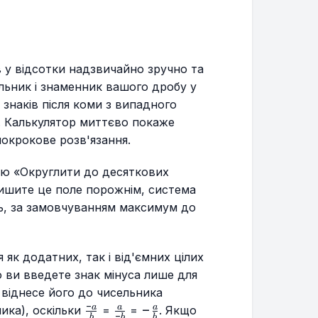
у відсотки надзвичайно зручно та
ельник і знаменник вашого дробу у
ь знаків після коми з випадного
). Калькулятор миттєво покаже
покрокове розв'язання.
цію «Округлити до десяткових
алишите це поле порожнім, система
дь, за замовчуванням максимум до
 як додатних, так і від'ємних цілих
 ви введете знак мінуса лише для
 віднесе його до чисельника
−
\frac{-
\frac{a}
-
−
a
a
a
ика), оскільки
=
=
. Якщо
−
b
b
b