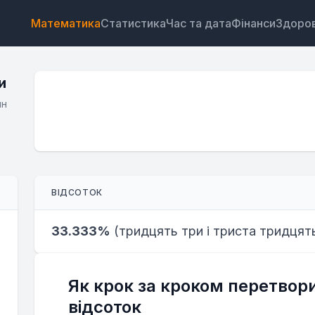
Математика
Статистика
Час та дата
Фінанси
Здоров
и
йн
Віджет
Посилання
Текст
HTML
ВІДСОТОК
Попередній перегляд Калькулятор дробів у відсот
Віджет
33.333%
(
тридцять три і триста тридцят
Як крок за кроком перетвори
відсоток