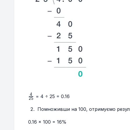
4
\frac{4}
= 4 ÷ 25 = 0.16
25
{25}
Помноживши на 100, отримуємо резуль
0.16 × 100 = 16%