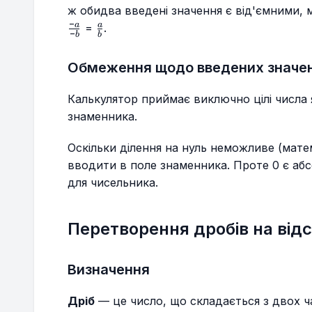
ж обидва введені значення є від'ємними,
−
\frac{a}
a
a
=
.
−
b
b
{b}
Обмеження щодо введених значе
Калькулятор приймає виключно цілі числа я
знаменника.
Оскільки ділення на нуль неможливе (мате
вводити в поле знаменника. Проте 0 є а
для чисельника.
Перетворення дробів на від
Визначення
Дріб
— це число, що складається з двох ч