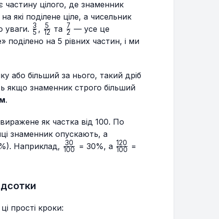
 частину цілого, де знаменник
 на які поділене ціле, а чисельник
3
5
7
\frac{3}
\frac{5}
\frac{7}
о уваги.
,
та
— усе це
5
12
2
{5}
{12}
{2}
3}
» поділено на 5 рівних частин, і ми
 або більший за нього, такий дріб
ть якщо знаменник строго більший
им
.
виражене як частка від 100. По
тиці знаменник опускають, а
30
120
\frac{30}
\frac{120}
(%). Наприклад,
= 30%, а
=
100
100
{100}
{100}
ідсотки
ці прості кроки: