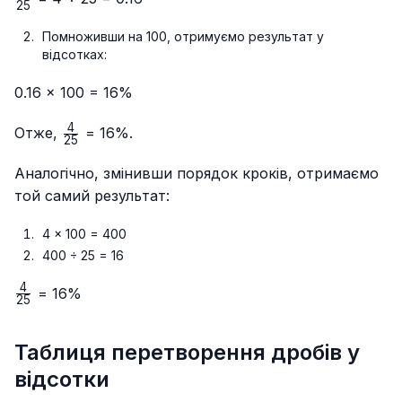
25
{25}
Помноживши на 100, отримуємо результат у
відсотках:
0.16 × 100 = 16%
4
\frac{4}
Отже,
= 16%.
25
{25}
Аналогічно, змінивши порядок кроків, отримаємо
той самий результат:
4 × 100 = 400
400 ÷ 25 = 16
4
\frac{4}
= 16%
25
{25}
Таблиця перетворення дробів у
відсотки