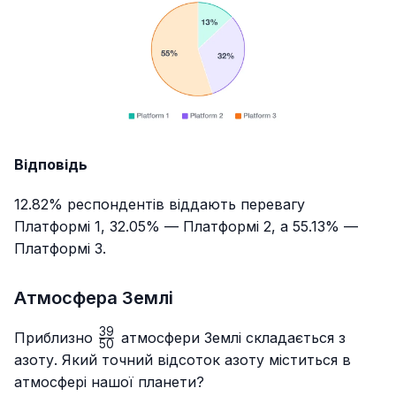
Відповідь
12.82% респондентів віддають перевагу
Платформі 1, 32.05% — Платформі 2, а 55.13% —
Платформі 3.
Атмосфера Землі
39
\frac{39}
Приблизно
атмосфери Землі складається з
50
{50}
азоту. Який точний відсоток азоту міститься в
атмосфері нашої планети?