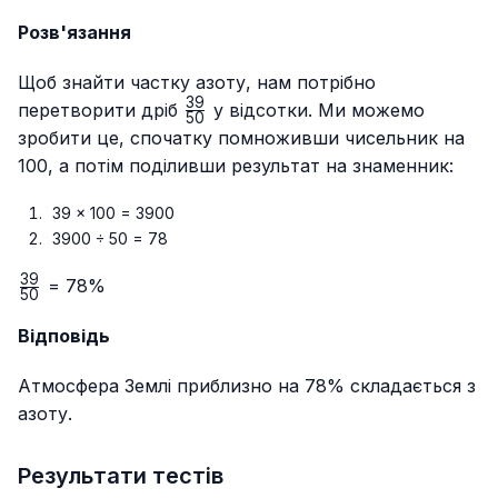
Розв'язання
Щоб знайти частку азоту, нам потрібно
39
\frac{39}
перетворити дріб
у відсотки. Ми можемо
50
{50}
зробити це, спочатку помноживши чисельник на
100, а потім поділивши результат на знаменник:
39 × 100 = 3900
3900 ÷ 50 = 78
39
\frac{39}
= 78%
50
{50}
Відповідь
Атмосфера Землі приблизно на 78% складається з
азоту.
Результати тестів