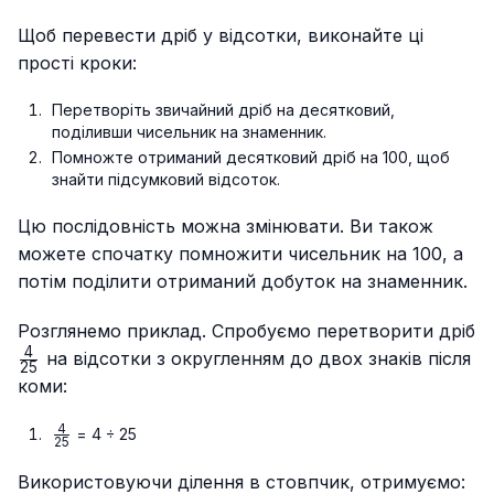
Щоб перевести дріб у відсотки, виконайте ці
прості кроки:
Перетворіть звичайний дріб на десятковий,
поділивши чисельник на знаменник.
Помножте отриманий десятковий дріб на 100, щоб
знайти підсумковий відсоток.
Цю послідовність можна змінювати. Ви також
можете спочатку помножити чисельник на 100, а
потім поділити отриманий добуток на знаменник.
Розглянемо приклад. Спробуємо перетворити дріб
4
\frac{4}
на відсотки з округленням до двох знаків після
25
{25}
коми:
4
\frac{4}
= 4 ÷ 25
25
{25}
Використовуючи ділення в стовпчик, отримуємо: