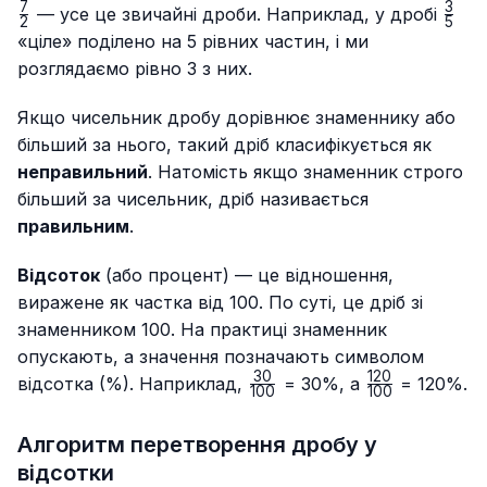
{5}
{12}
{2
7
3
\fra
— усе це звичайні дроби. Наприклад, у дробі
2
5
{5}
«ціле» поділено на 5 рівних частин, і ми
розглядаємо рівно 3 з них.
Якщо чисельник дробу дорівнює знаменнику або
більший за нього, такий дріб класифікується як
неправильний
. Натомість якщо знаменник строго
більший за чисельник, дріб називається
правильним
.
Відсоток
(або процент) — це відношення,
виражене як частка від 100. По суті, це дріб зі
знаменником 100. На практиці знаменник
опускають, а значення позначають символом
30
120
\frac{30}
\frac{120}
відсотка (%). Наприклад,
= 30%, а
= 120%.
100
100
{100}
{100}
Алгоритм перетворення дробу у
відсотки