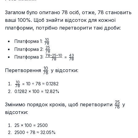
Загалом було опитано 78 осіб, отже, 78 становить
ваші 100%. Щоб знайти відсоток для кожної
платформи, потрібно перетворити такі дроби:
10
\frac{10}
Платформа 1:
78
{78}
25
\frac{25}
Платформа 2:
78
{78}
78–25–10
43
\frac{78
\frac{43}
Платформа 3:
=
78
78
– 25 –
{78}
10
10}{78}
\frac{10}
Перетворення
у відсотки:
78
{78}
10
\frac{10}
= 10 ÷ 78 ≈ 0.1282
78
{78}
0.1282 × 100 = 12.82%
25
\frac{25
Змінимо порядок кроків, щоб перетворити
у
78
{78}
відсотки:
25 × 100 = 2500
2500 ÷ 78 ≈ 32.05%