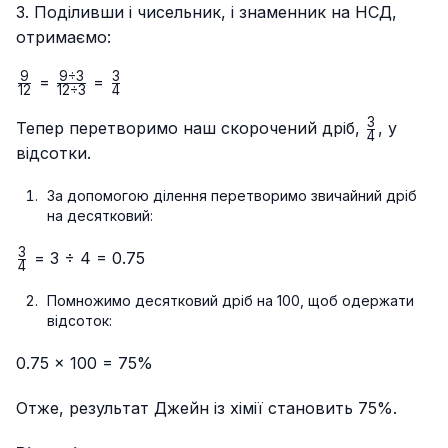
3. Поділивши і чисельник, і знаменник на НСД,
отримаємо:
9
9
÷
3
3
\frac{9}
\frac{9
\frac{3}
=
=
12
12
÷
3
4
{12}
÷ 3}
{4}
3
{12 ÷
\frac{3}
Тепер перетворимо наш скорочений дріб,
, у
4
3}
{4}
відсотки.
За допомогою ділення перетворимо звичайний дріб
на десятковий:
3
\frac{3}
= 3 ÷ 4 = 0.75
4
{4}
Помножимо десятковий дріб на 100, щоб одержати
відсоток:
0.75 × 100 = 75%
Отже, результат Джейн із хімії становить 75%.