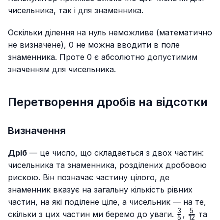
чисельника, так і для знаменника.
Оскільки ділення на нуль неможливе (математично
не визначене), 0 не можна вводити в поле
знаменника. Проте 0 є абсолютно допустимим
значенням для чисельника.
Перетворення дробів на відсотки
Визначення
Дріб
— це число, що складається з двох частин:
чисельника та знаменника, розділених дробовою
рискою. Він позначає частину цілого, де
знаменник вказує на загальну кількість рівних
частин, на які поділене ціле, а чисельник — на те,
3
5
\frac{3}
\frac{5
\f
скільки з цих частин ми беремо до уваги.
,
та
5
12