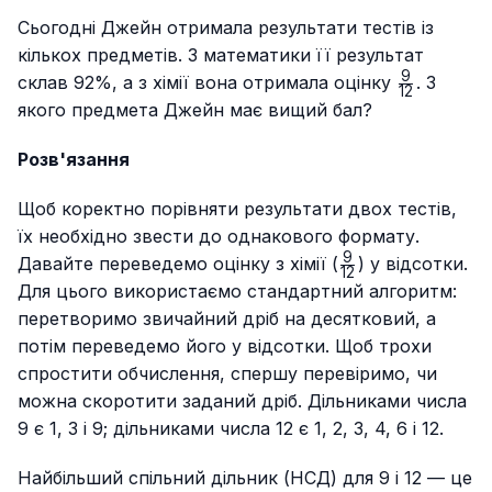
Сьогодні Джейн отримала результати тестів із
кількох предметів. З математики її результат
9
\frac{9}
склав 92%, а з хімії вона отримала оцінку
. З
12
{12}
якого предмета Джейн має вищий бал?
Розв'язання
Щоб коректно порівняти результати двох тестів,
їх необхідно звести до однакового формату.
9
\frac{9}
Давайте переведемо оцінку з хімії (
) у відсотки.
12
{12}
Для цього використаємо стандартний алгоритм:
перетворимо звичайний дріб на десятковий, а
потім переведемо його у відсотки. Щоб трохи
спростити обчислення, спершу перевіримо, чи
можна скоротити заданий дріб. Дільниками числа
9 є 1, 3 і 9; дільниками числа 12 є 1, 2, 3, 4, 6 і 12.
Найбільший спільний дільник (НСД) для 9 і 12 — це