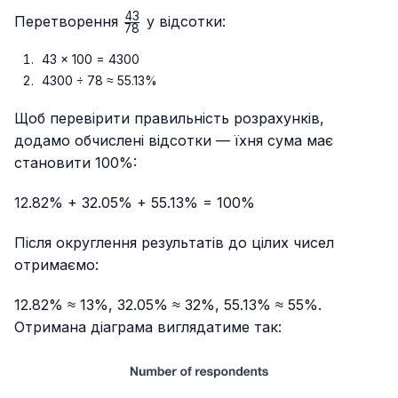
43
\frac{43}
Перетворення
у відсотки:
78
{78}
43 × 100 = 4300
4300 ÷ 78 ≈ 55.13%
Щоб перевірити правильність розрахунків,
додамо обчислені відсотки — їхня сума має
становити 100%:
12.82% + 32.05% + 55.13% = 100%
Після округлення результатів до цілих чисел
отримаємо:
12.82% ≈ 13%, 32.05% ≈ 32%, 55.13% ≈ 55%.
Отримана діаграма виглядатиме так: