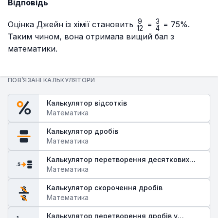
Відповідь
9
3
\frac{9}
\frac{3}
Оцінка Джейн із хімії становить
=
= 75%.
12
4
{12}
{4}
Таким чином, вона отримала вищий бал з
математики.
ПОВ’ЯЗАНІ КАЛЬКУЛЯТОРИ
Калькулятор відсотків
Математика
Калькулятор дробів
Математика
Калькулятор перетворення десяткових
.5
дробів у звичайні
Математика
Калькулятор скорочення дробів
6
Математика
8
Калькулятор перетворення дробів у
1