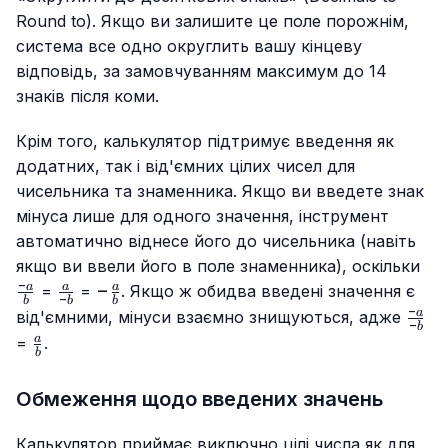
Round to). Якщо ви залишите це поле порожнім,
система все одно округлить вашу кінцеву
відповідь, за замовчуванням максимум до 14
знаків після коми.
Крім того, калькулятор підтримує введення як
додатних, так і від'ємних цілих чисел для
чисельника та знаменника. Якщо ви введете знак
мінуса лише для одного значення, інструмент
автоматично віднесе його до чисельника (навіть
\fr
якщо ви ввели його в поле знаменника), оскільки
a}{
−
\frac{a}
-
−
a
a
a
=
=
. Якщо ж обидва введені значення є
−
b
b
b
{-b}
\frac{a}
−
\fra
a
від'ємними, мінуси взаємно знищуються, адже
−
b
{b}
a}{-
\frac{a}
a
=
.
b
{b}
Обмеження щодо введених значень
Калькулятор приймає виключно цілі числа як для