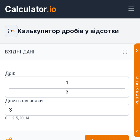
Calculator
.io
Калькулятор дробів у відсотки
1
%
2
›
ВХІДНІ ДАНІ
Віджет
Посилання
Текст
HTML
Дріб
Попередній перегляд Калькулятор
дробів у відсотки Віджет
РЕЗУЛЬТАТИ
Десяткові знаки
0
,
1
,
2
,
5
,
10
,
14
›