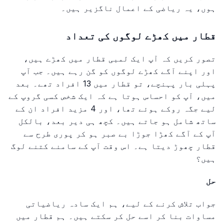
ہوں، یہ ریاضی کے اعمال ناگزیر ہیں۔
قطار میں کھڑے لوگوں کی تعداد
تصور کریں کہ آپ ایک لمبی قطار میں کھڑے ہیں،
اور اپنے آگے کھڑے لوگوں کو گن رہے ہیں۔ جب آپ
پہلی بار پہنچے، تو قطار میں 13 افراد تھے۔ بعد
میں، آپ کو احساس ہوتا ہے کہ ایک شخص کسی گروپ کے
لیے جگہ روکے ہوئے تھا، اور 4 مزید افراد ان کے
ساتھ شامل ہو جاتے ہیں۔ کچھ ہی دیر بعد، بالکل
آپ کے آگے کھڑا جوڑا بے صبر ہو کر پوری طرح سے
قطار چھوڑ دیتا ہے۔ اس وقت آپ کے سامنے کتنے لوگ
ہیں؟
حل
جواب تلاش کرنے کے لیے، ہم ایک سادہ ریاضیاتی
مساوات بنا کر اسے حل کر سکتے ہیں۔ ہم قطار میں