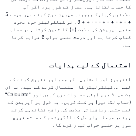
کا حساب لگاتا ہے۔ مثال کے طور پر، اگر آپ
علامتوں کی ایک پیچیدہ سیریز درج کرتے ہیں جیسے 5
+ - + - + - + - - - + + 3، تو کیلکولیٹر خود بخود
حتمی آپریشن کی علامت (+) کا تعین کرتا ہے، حساب
کتاب کرتا ہے اور درست حتمی جواب 8 فراہم کرتا
ہے۔
استعمال کے لیے ہدایات
انٹیجرز اور اعشاریہ کو جمع اور تفریق کرنے کے
لیے اس کیلکولیٹر کا استعمال کرنے کے لیے، بس ان
پٹ فیلڈ میں اپنی مساوات درج کریں اور "Calculate"
(حساب لگائیں) پر کلک کریں۔ یہ ٹول ہر آپریشن کے
لیے حتمی ریاضیاتی علامت کی واضح نشاندہی کرتے
ہوئے، مرحلہ وار حل کے الگورتھم کے ساتھ فوری
طور پر حتمی جواب تیار کرے گا۔