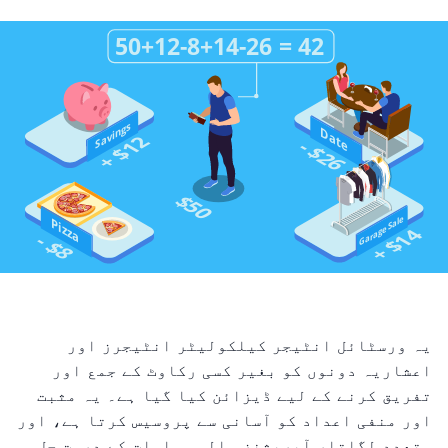
یہ ورسٹائل انٹیجر کیلکولیٹر انٹیجرز اور
اعشاریہ دونوں کو بغیر کسی رکاوٹ کے جمع اور
تفریق کرنے کے لیے ڈیزائن کیا گیا ہے۔ یہ مثبت
اور منفی اعداد کو آسانی سے پروسیس کرتا ہے، اور
متعدد لگاتار آپریشنز والی مساوات کے درست حل