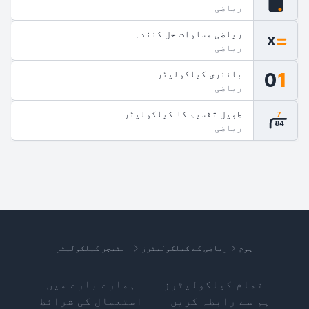
ریاضی
ریاضی مساوات حل کنندہ
x
ریاضی
بائنری کیلکولیٹر
0
1
ریاضی
طویل تقسیم کا کیلکولیٹر
7
84
ریاضی
ہوم
ریاضی کے کیلکولیٹرز
انٹیجر کیلکولیٹر
تمام کیلکولیٹرز
ہمارے بارے میں
ہم سے رابطہ کریں
استعمال کی شرائط