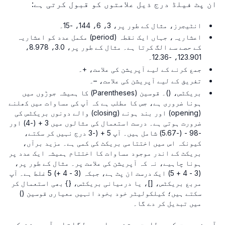
ان پٹ فیلڈ درج ذیل علامتوں کو قبول کرتی ہے:
انٹیجرز، مثال کے طور پر، 3، 6، 144، -15۔
اعشاریہ، جہاں ایک نقطہ (period) مکمل عدد کو اعشاریہ
کے حصے سے الگ کرتا ہے۔ مثال کے طور پر، 3.0، 8.978،
123.901، -12.36۔
جمع کرنے کے لیے آپریشن کی علامت، +۔
تفریق کے لیے آپریشن کی علامت، –۔
بریکٹس، ()۔ قوسین (Parentheses) کا ہمیشہ جوڑوں میں
ہونا ضروری ہے، جس کا مطلب ہے کہ آپ کی مساوات میں کھلنے
(opening) اور بند ہونے (closing) والے دونوں بریکٹس کی
ضرورت ہوتی ہے۔ درست استعمال کی مثالوں میں 3 + (-4) اور
-98 - (-5.67) شامل ہیں۔ آپ 5 + (-3 درج نہیں کر سکتے،
کیونکہ اس میں اختتامی بریکٹ کی کمی ہے۔ مزید برآں،
بریکٹ کے اندر موجود مساوات کا اختتام ہمیشہ ایک عدد پر
ہونا چاہیے، نہ کہ آپریشن کی علامت پر۔ مثال کے طور پر،
(3 - 4 + 5) ایک درست ان پٹ ہے، جبکہ (3 - 4 +) 5 غلط ہے۔ آپ
مربع بریکٹس، []، یا درمیانی بریکٹس، {} بھی استعمال کر
سکتے ہیں؛ کیلکولیٹر خود بخود انہیں معیاری قوسین ()
میں تبدیل کر دے گا۔
آپ ضرورت کے مطابق جتنے چاہیں لگاتار آپریشن کے