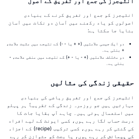
انٹیجرز کی جمع اور تفریق کے اصول
انٹیجرز کو جمع اور تفریق کرنے کے بنیادی
اصولوں کو یاد رکھنے میں آسان دو نکات میں آسان
بنایا جا سکتا ہے:
دو ایک جیسی علامتیں (+ + یا - -) کے نتیجے میں مثبت علامت،
+ بنتی ہے۔
دو مختلف علامتیں (+ - یا - +) کے نتیجے میں منفی علامت، -
بنتی ہے۔
حقیقی زندگی کی مثالیں
انٹیجرز کی جمع اور تفریق ریاضی کی بنیادی
مہارتیں ہیں جو روزمرہ زندگی کے تقریباً ہر پہلو
میں استعمال ہوتی ہیں۔ چاہے آپ بقایا جات کا
درست حساب لگا رہے ہوں، کسی ایونٹ کے لیے افراد
کی گنتی کر رہے ہوں، کسی ترکیب (recipe) کے اجزاء
کی پیمائش کر رہے ہوں، یا بجٹ کو متوازن کر رہے