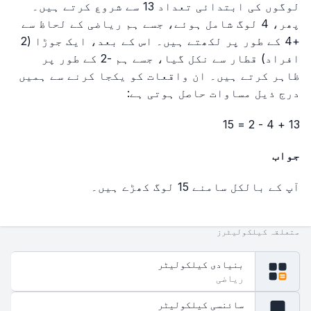
لوگوں کی ابتدائی تعداد 13 سے شروع کرتے ہیں۔
پھر، 4 لوگ شامل ہوئے، جسے ہم ریاضی کے لحاظ سے
+4 کے طور پر لکھتے ہیں۔ اس کے بعد، ایک جوڑا (2
افراد) قطار سے نکل گیا، جسے ہم -2 کے طور پر
ظاہر کرتے ہیں۔ ان واقعات کو یکجا کرنے سے ہمیں
درج ذیل مساوات حاصل ہوتی ہے:
13 + 4 - 2 = 15
جواب
آپ کے بالکل سامنے 15 لوگ کھڑے ہیں۔
متعلقہ کیلکولیٹرز
بنیادی کیلکولیٹر
ریاضی
سائنسی کیلکولیٹر
fx