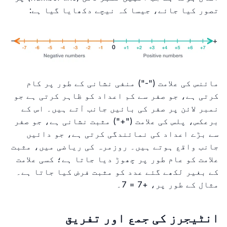
تصور کیا جائے، جیسا کہ نیچے دکھایا گیا ہے:
مائنس کی علامت ("-") منفی نشانی کے طور پر کام
کرتی ہے، جو صفر سے کم اعداد کو ظاہر کرتی ہے جو
نمبر لائن پر صفر کی بائیں جانب آتے ہیں۔ اس کے
برعکس، پلس کی علامت ("+") مثبت نشانی ہے، جو صفر
سے بڑے اعداد کی نمائندگی کرتی ہے، جو دائیں
جانب واقع ہوتے ہیں۔ روزمرہ کی ریاضی میں، مثبت
علامت کو عام طور پر چھوڑ دیا جاتا ہے؛ کسی علامت
کے بغیر لکھے گئے عدد کو مثبت فرض کیا جاتا ہے۔
مثال کے طور پر، +7 = 7۔
انٹیجرز کی جمع اور تفریق