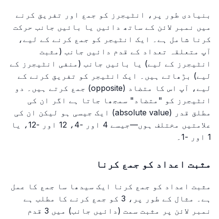
بنیادی طور پر، انٹیجرز کو جمع اور تفریق کرنے
میں نمبر لائن کے ساتھ دائیں یا بائیں جانب حرکت
کرنا شامل ہے۔ ایک انٹیجر کو جمع کرنے کے لیے،
آپ متعلقہ تعداد کے قدم دائیں جانب (مثبت
انٹیجرز کے لیے) یا بائیں جانب (منفی انٹیجرز کے
لیے) بڑھاتے ہیں۔ ایک انٹیجر کو تفریق کرنے کے
لیے، آپ اس کا متضاد (opposite) جمع کرتے ہیں۔ دو
انٹیجرز کو "متضاد" سمجھا جاتا ہے اگر ان کی
مطلق قدر (absolute value) ایک جیسی ہو لیکن ان کی
علامتیں مختلف ہوں—جیسے 4 اور -4، 12 اور -12، یا
1 اور -1۔
مثبت اعداد کو جمع کرنا
مثبت اعداد کو جمع کرنا ایک سیدھا سا جمع کا عمل
ہے۔ مثال کے طور پر، 3 کو جمع کرنے کا مطلب ہے
نمبر لائن پر مثبت سمت (دائیں جانب) میں 3 قدم