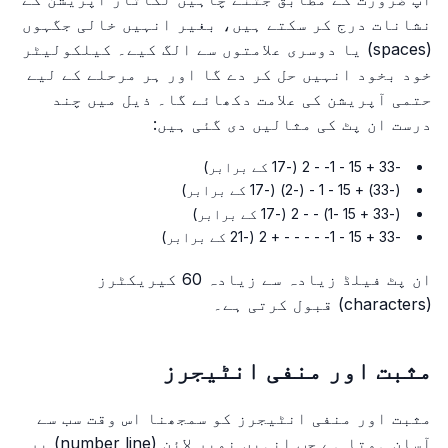
نشانات درج کر سکتے ہیں، بغیر انہیں خالی جگہوں
(spaces) یا دوسری علامتوں سے الگ کیے۔ کیلکولیٹر
خود بخود انہیں حل کر دے گا اور ہر مرحلے کے لیے
حتمی آپریشن کی علامت دکھائے گا۔ ذیل میں چند
درست ان پٹ کی مثالیں دی گئی ہیں:
-33 + 15 - 1- - 2 (-17 کے برابر)
(-33) + 15 - 1 - (-2) (-17 کے برابر)
(-33 + 15 -1) - - 2 (-17 کے برابر)
-33 + 15 - 1- - - - - + 2 (-21 کے برابر)
ان پٹ فیلڈ زیادہ سے زیادہ 60 کیریکٹرز
(characters) قبول کرتی ہے۔
مثبت اور منفی انٹیجرز
مثبت اور منفی انٹیجرز کو سمجھنا اس وقت سب سے
آسان ہوتا ہے جب انہیں نمبر لائن (number line) پر