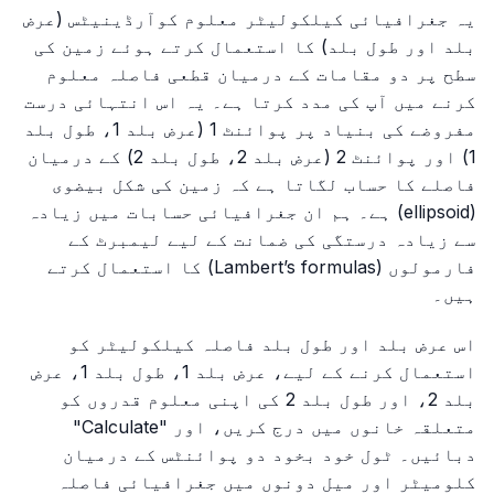
یہ جغرافیائی کیلکولیٹر معلوم کوآرڈینیٹس (عرض
بلد اور طول بلد) کا استعمال کرتے ہوئے زمین کی
سطح پر دو مقامات کے درمیان قطعی فاصلہ معلوم
کرنے میں آپ کی مدد کرتا ہے۔ یہ اس انتہائی درست
مفروضے کی بنیاد پر پوائنٹ 1 (عرض بلد 1، طول بلد
1) اور پوائنٹ 2 (عرض بلد 2، طول بلد 2) کے درمیان
فاصلے کا حساب لگاتا ہے کہ زمین کی شکل بیضوی
(ellipsoid) ہے۔ ہم ان جغرافیائی حسابات میں زیادہ
سے زیادہ درستگی کی ضمانت کے لیے لیمبرٹ کے
فارمولوں (Lambert’s formulas) کا استعمال کرتے
ہیں۔
اس عرض بلد اور طول بلد فاصلہ کیلکولیٹر کو
استعمال کرنے کے لیے، عرض بلد 1، طول بلد 1، عرض
بلد 2، اور طول بلد 2 کی اپنی معلوم قدروں کو
متعلقہ خانوں میں درج کریں، اور "Calculate"
دبائیں۔ ٹول خود بخود دو پوائنٹس کے درمیان
کلومیٹر اور میل دونوں میں جغرافیائی فاصلہ