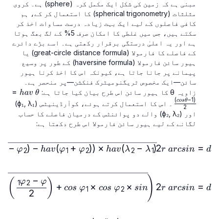
مبنی ہے کہ زمین کی شکل ایک مکمل کرہ (sphere) ہے۔ کروی
مثلثات (spherical trigonometry) کا استعمال کر کے، ہم
کافی فاصلوں کے لیے ایک بہت زیادہ درست مساوات اخذ کر
سکتے ہیں، جس میں غلطی کا امکان صرف 5% کے لگ بھگ ہوتا
ہے اور یہ اعلیٰ درستگی برقرار رکھتی ہے۔ اسے بڑے دائرے
کے فاصلے کا فارمولا (great-circle distance formula) یا
ہیور سائن فارمولا (haversine formula) کے طور پر وسیع
پیمانے پر جانا جاتا ہے، کیونکہ اس کا اخذ کرنا ہیور
سائن—ایک مخصوص ٹریگنومیٹرک فنکشن—پر منحصر ہے۔
=
hav\
زاویہ θ کا ہیور سائن اس طرح بیان کیا جاتا ہے:
ha
v
θ
)
−
1
(
θ=\frac{(1-
cos
θ
۔ اس کا استعمال کرتے ہوئے، کوآرڈینیٹس (ϕ₁, λ₁)
2
cos⁡θ)}{2}
اور (ϕ₂, λ₂) والے دو پوائنٹس کے درمیان فاصلے کا حساب
لگانے کے لیے ہیور سائن فارمولا اس طرح دکھتا ہے:
hav(φ₁+φ₂ ))× hav(λ₂-λ₁)}
−
)
−
(
+
))
×
(
−
)
2
=
φ
φ
ha
v
φ
φ
ha
v
λ
λ
r
a
rcs
in
d
1
2
1
2
2
1
ac{λ₂-λ₁}{2} \right)}\right)
(
−
(
)
φ
φ
1
2
+
×
×
2
=
2
n
cos
φ
cos
φ
s
i
n
r
a
rcs
in
d
1
2
2