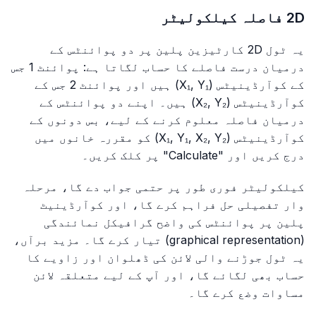
2D فاصلہ کیلکولیٹر
یہ ٹول 2D کارٹیزین پلین پر دو پوائنٹس کے
درمیان درست فاصلے کا حساب لگاتا ہے: پوائنٹ 1 جس
کے کوآرڈینیٹس (X₁, Y₁) ہیں اور پوائنٹ 2 جس کے
کوآرڈینیٹس (X₂, Y₂) ہیں۔ اپنے دو پوائنٹس کے
درمیان فاصلہ معلوم کرنے کے لیے، بس دونوں کے
کوآرڈینیٹس (X₁, Y₁, X₂, Y₂) کو مقررہ خانوں میں
درج کریں اور "Calculate" پر کلک کریں۔
کیلکولیٹر فوری طور پر حتمی جواب دے گا، مرحلہ
وار تفصیلی حل فراہم کرے گا، اور کوآرڈینیٹ
پلین پر پوائنٹس کی واضح گرافیکل نمائندگی
(graphical representation) تیار کرے گا۔ مزید برآں،
یہ ٹول جوڑنے والی لائن کی ڈھلوان اور زاویے کا
حساب بھی لگائے گا، اور آپ کے لیے متعلقہ لائن
مساوات وضع کرے گا۔