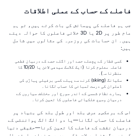
فاصلے کے حساب کے عملی اطلاقات
جب ہم فاصلے کی پیمائش کی بات کرتے ہیں، تو ہم
عام طور پر 2D یا 3D خلائی فاصلوں کا حوالہ دیتے
ہیں۔ ان حسابات کی روزمرہ کی مثالوں میں شامل
ہیں:
کسی قطار کے پچھلے حصے اور اگلے حصے کے درمیان قطعی
فاصلہ معلوم کرنا (ایک کلاسک سیدھی لائن یا 1D/2D کا
منظرنامہ)۔
سکیانگ (skiing) کرنے سے پہلے کسی برفیلی پہاڑی کی
ڈھلوان کی درست لمبائی کا حساب لگانا۔
ہمارے نظام شمسی کے اندر سورج اور مختلف سیاروں کے
درمیان وسیع فلکیاتی فاصلوں کا تعین کرنا۔
اس کے برعکس، عرض بلد اور طول بلد کی بنیاد پر
فاصلے کا حساب لگانا—یا دو الگ الگ پوائنٹس کے
درمیان نقشے کے فاصلے کا تعین کرنا—حقیقی دنیا
کی نیویگیشن اور لاجسٹکس میں بہت زیادہ استعمال