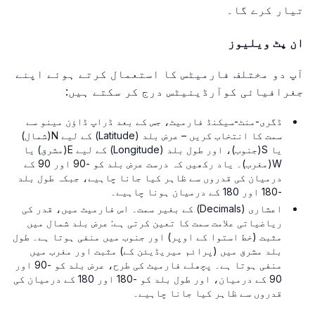
تیار کرے گا۔
ان پٹ ویلیوز
آپ دو مختلف فارمیٹس کا استعمال کرتے ہوئے اپنے
جغرافیائی کوآرڈینیٹس درج کر سکتے ہیں:
ڈگری-منٹ-سیکنڈ فارمیٹ، جس کے بعد ڈراپ ڈاؤن مینو سے
سمت کا انتخاب کریں – عرض بلد (Latitude) کے لیے N(شمال)
یا S(جنوب)، اور طول بلد (Longitude) کے لیے E(مشرق) یا
W(مغرب)۔ یاد رکھیں کہ درست عرض بلد کو -90 اور 90 کے
درمیان کی قدروں سے ظاہر کیا جانا چاہیے، جبکہ طول بلد
-180 اور 180 کے درمیان ہونا چاہیے۔
اعشاری (Decimals) کے بغیر سمت۔ اس فارمیٹ میں، قدر کی
ریاضیاتی علامت سمت کا تعین کرتی ہے: عرض بلد شمال میں
مثبت (خط استوا کے اوپر) اور جنوب میں منفی ہوتا ہے۔ طول
بلد مشرق میں (پرائم میریڈیئن کے) مثبت اور مغرب میں
منفی ہوتا ہے۔ پچھلے فارمیٹ کی طرح، عرض بلد کو -90 اور
90 کے درمیان، اور طول بلد کو -180 اور 180 کے درمیان کی
قدروں سے ظاہر کیا جانا چاہیے۔