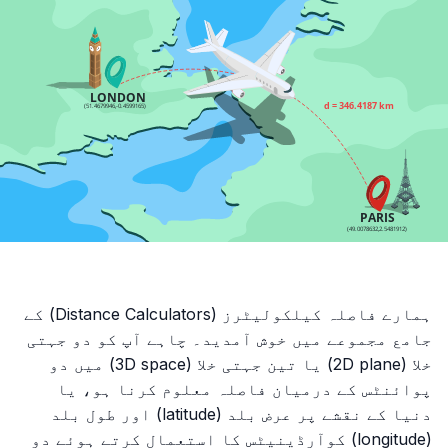
ہمارے فاصلہ کیلکولیٹرز (Distance Calculators) کے
جامع مجموعے میں خوش آمدید۔ چاہے آپ کو دو جہتی
خلا (2D plane) یا تین جہتی خلا (3D space) میں دو
پوائنٹس کے درمیان فاصلہ معلوم کرنا ہو، یا
دنیا کے نقشے پر عرض بلد (latitude) اور طول بلد
(longitude) کوآرڈینیٹس کا استعمال کرتے ہوئے دو