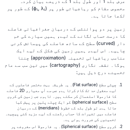
عرض بلد 1 اور طول بلد 1 کے ذریعے بیان کردہ
مخصوص مقام کو ریاضیاتی طور پر (ϕ₁, λ₁) کے طور پر
لکھا جاتا ہے۔
زمین پر دو پوائنٹس کے درمیان جغرافیائی فاصلے
کا درست حساب لگانے کے لیے، ہمیں سیارے کی خم
دار (curved) سطح کے ساتھ فاصلے کی پیمائش کرنی
چاہیے۔ اس لیے، ہمیں زمین کی شکل کے لیے ایک
مناسب ریاضیاتی تخمینہ (approximation) چننا
ہوگا۔ نقشہ نگاری (cartography) میں تین سب سے عام
تخمینے درج ذیل ہیں:
چپٹی سطح (Flat surface)۔ یہ طریقہ بہت مختصر فاصلوں کے
لیے معقول حد تک کام کرتا ہے، جس سے آپ معیاری 2D فاصلے
کا فارمولا استعمال کر سکتے ہیں۔ تاہم، جب زمین کی کروی
سطح (spherical surface) کو ایک چپٹے پلین پر پیش کیا
جاتا ہے، تو طول بلد کے خطوط (meridians) کے درمیان
فاصلے میں تغیرات کا حساب رکھنے کے لیے مزید کئی پیچیدہ
تخمینوں کی ضرورت ہوتی ہے۔
کروی سطح (Spherical surface)۔ یہ فارمولا اس مفروضے پر