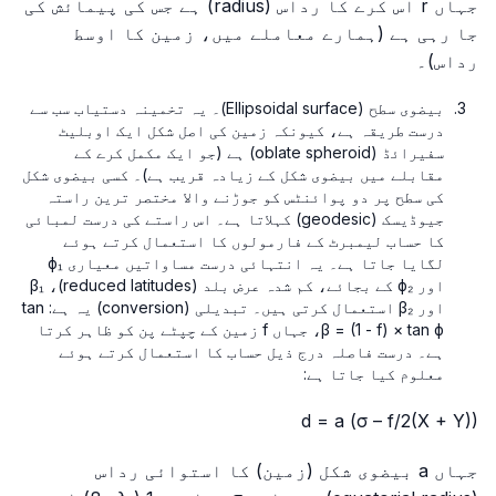
جہاں
r
اس کرے کا رداس (radius) ہے جس کی پیمائش کی
جا رہی ہے (ہمارے معاملے میں، زمین کا اوسط
رداس)۔
بیضوی سطح (Ellipsoidal surface)۔ یہ تخمینہ دستیاب سب سے
درست طریقہ ہے، کیونکہ زمین کی اصل شکل ایک اوبلیٹ
سفیرائڈ (oblate spheroid) ہے (جو ایک مکمل کرے کے
مقابلے میں بیضوی شکل کے زیادہ قریب ہے)۔ کسی بیضوی شکل
کی سطح پر دو پوائنٹس کو جوڑنے والا مختصر ترین راستہ
جیوڈیسک (geodesic) کہلاتا ہے۔ اس راستے کی درست لمبائی
کا حساب لیمبرٹ کے فارمولوں کا استعمال کرتے ہوئے
لگایا جاتا ہے۔ یہ انتہائی درست مساواتیں معیاری ϕ₁
اور ϕ₂ کے بجائے، کم شدہ عرض بلد (reduced latitudes)، β₁
اور β₂ استعمال کرتی ہیں۔ تبدیلی (conversion) یہ ہے: tan
β = (1 - f) × tan ϕ، جہاں
f
زمین کے چپٹے پن کو ظاہر کرتا
ہے۔ درست فاصلہ درج ذیل حساب کا استعمال کرتے ہوئے
معلوم کیا جاتا ہے:
d = a (σ – f/2(X + Y))
جہاں
a
بیضوی شکل (زمین) کا استوائی رداس