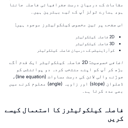
مقامات کے درمیان درست جغرافیائی فاصلہ جاننا
ہو، ہمارے ٹولز آپ کے لیے بہترین ہیں۔
اس صفحے پر تین مخصوص کیلکولیٹرز موجود ہیں:
2D فاصلہ کیلکولیٹر
3D فاصلہ کیلکولیٹر
کوآرڈینیٹس کے درمیان فاصلہ کیلکولیٹر
اضافی خصوصیت
: 2D فاصلہ کیلکولیٹر ایک قدم آگے
بڑھ کر آپ کو اپنے منتخب کردہ دو پوائنٹس کو
جوڑنے والی لائن کی درست مساوات (line equation)،
ڈھلوان (slope) اور زاویہ (angle) معلوم کرنے میں
بھی مدد کرتا ہے۔
فاصلہ کیلکولیٹرز کا استعمال کیسے
کریں