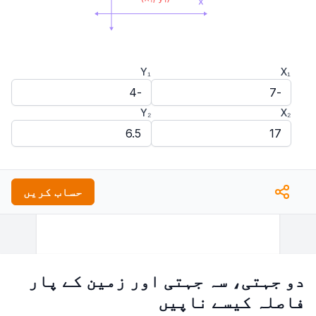
Y₁
X₁
Y₂
X₂
حساب کریں
دو جہتی، سہ جہتی اور زمین کے پار
فاصلہ کیسے ناپیں