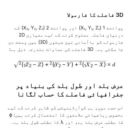
3D فاصلے کا فارمولا
پوائنٹ 1 (X₁, Y₁, Z₁) اور پوائنٹ 2 (X₂, Y₂, Z₂) کے
درمیان فاصلہ معلوم کرنے کے لیے معیاری 2D
فارمولے کو باآسانی تین جہتوں (3D) میں وسعت دی
جا سکتی ہے۔ 3D فاصلے کی مساوات مندرجہ ذیل ہے:
X₁)²+(Y₂ - Y₁)²+(Z₂ - Z₁)²}
)
−
(
+
)
−
(
+
)
−
(
=
2
2
2
Z
Z
Y
Y
X
X
d
1
2
1
2
1
2
عرض بلد اور طول بلد کی بنیاد پر
جغرافیائی فاصلے کا حساب لگانا
اس حصے میں، ہم کوآرڈینیٹس کو ظاہر کرنے کے لیے
مخصوص ریاضیاتی علامتوں کا استعمال کرتے ہیں:
ϕ
کا مطلب عرض بلد ہے، اور
λ
کا مطلب طول بلد ہے۔