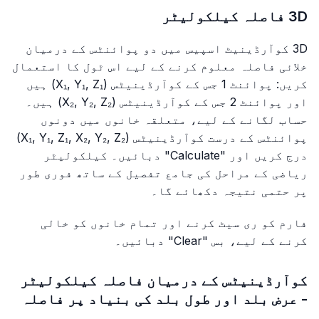
3D فاصلہ کیلکولیٹر
3D کوآرڈینیٹ اسپیس میں دو پوائنٹس کے درمیان
خلائی فاصلہ معلوم کرنے کے لیے اس ٹول کا استعمال
کریں: پوائنٹ 1 جس کے کوآرڈینیٹس (X₁, Y₁, Z₁) ہیں
اور پوائنٹ 2 جس کے کوآرڈینیٹس (X₂, Y₂, Z₂) ہیں۔
حساب لگانے کے لیے، متعلقہ خانوں میں دونوں
پوائنٹس کے درست کوآرڈینیٹس (X₁, Y₁, Z₁, X₂, Y₂, Z₂)
درج کریں اور "Calculate" دبائیں۔ کیلکولیٹر
ریاضی کے مراحل کی جامع تفصیل کے ساتھ فوری طور
پر حتمی نتیجہ دکھائے گا۔
فارم کو ری سیٹ کرنے اور تمام خانوں کو خالی
کرنے کے لیے، بس "Clear" دبائیں۔
کوآرڈینیٹس کے درمیان فاصلہ کیلکولیٹر
- عرض بلد اور طول بلد کی بنیاد پر فاصلہ