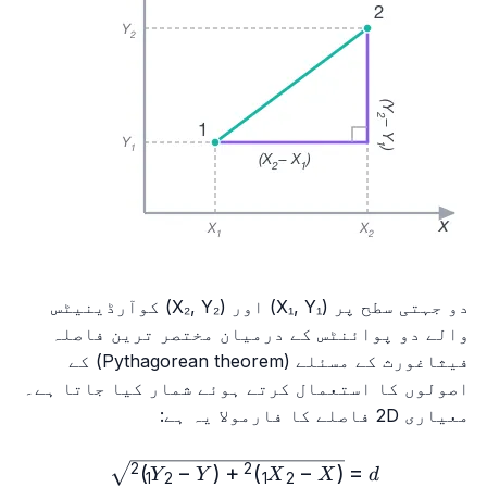
دو جہتی سطح پر (X₁, Y₁) اور (X₂, Y₂) کوآرڈینیٹس
والے دو پوائنٹس کے درمیان مختصر ترین فاصلہ
فیثاغورث کے مسئلے (Pythagorean theorem) کے
اصولوں کا استعمال کرتے ہوئے شمار کیا جاتا ہے۔
معیاری 2D فاصلے کا فارمولا یہ ہے:
sqrt{(X₂ - X₁)²+(Y₂ - Y₁)²}
)
−
(
+
)
−
(
=
2
2
Y
Y
X
X
d
1
2
1
2