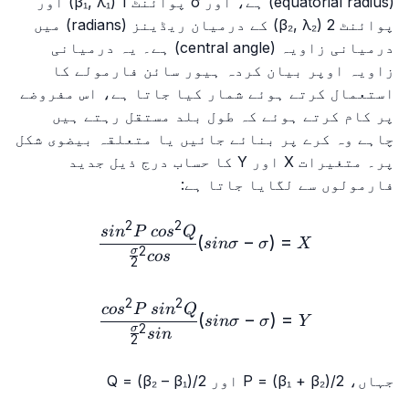
(equatorial radius) ہے، اور
σ
پوائنٹ 1 (β₁, λ₁) اور
پوائنٹ 2 (β₂, λ₂) کے درمیان ریڈینز (radians) میں
درمیانی زاویہ (central angle) ہے۔ یہ درمیانی
زاویہ اوپر بیان کردہ ہیور سائن فارمولے کا
استعمال کرتے ہوئے شمار کیا جاتا ہے، اس مفروضے
پر کام کرتے ہوئے کہ طول بلد مستقل رہتے ہیں
چاہے وہ کرے پر بنائے جائیں یا متعلقہ بیضوی شکل
پر۔ متغیرات X اور Y کا حساب درج ذیل جدید
فارمولوں سے لگایا جاتا ہے:
2
2
\ cos²⁡Q}{cos²\frac{σ}{2}⁡}
s
i
n
P
co
s
Q
)
−
(
=
s
in
σ
σ
X
2
σ
co
s
2
2
2
\ sin²⁡Q}{sin²\frac{σ}{2}⁡}
co
s
P
s
i
n
Q
)
−
(
=
s
in
σ
σ
Y
2
σ
s
i
n
2
جہاں، P = (β₁ + β₂)/2 اور Q = (β₂ – β₁)/2