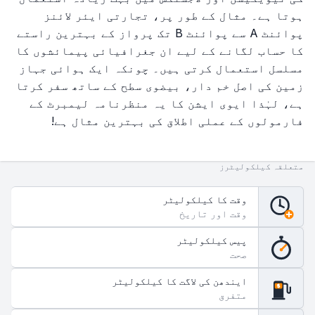
ہوتا ہے۔ مثال کے طور پر، تجارتی ایئر لائنز
پوائنٹ A سے پوائنٹ B تک پرواز کے بہترین راستے
کا حساب لگانے کے لیے ان جغرافیائی پیمائشوں کا
مسلسل استعمال کرتی ہیں۔ چونکہ ایک ہوائی جہاز
زمین کی اصل خم دار، بیضوی سطح کے ساتھ سفر کرتا
ہے، لہٰذا ایوی ایشن کا یہ منظرنامہ لیمبرٹ کے
فارمولوں کے عملی اطلاق کی بہترین مثال ہے!
متعلقہ کیلکولیٹرز
وقت کا کیلکولیٹر
وقت اور تاریخ
پیس کیلکولیٹر
صحت
ایندھن کی لاگت کا کیلکولیٹر
$
متفرق