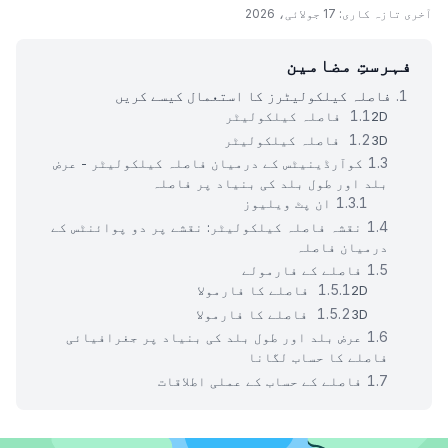
آخری تازہ کاری: 17 جولائی، 2026
فہرستِ مضامین
فاصلہ کیلکولیٹرز کا استعمال کیسے کریں
2D فاصلہ کیلکولیٹر
3D فاصلہ کیلکولیٹر
کوآرڈینیٹس کے درمیان فاصلہ کیلکولیٹر - عرض
بلد اور طول بلد کی بنیاد پر فاصلہ
ان پٹ ویلیوز
نقشہ فاصلہ کیلکولیٹر: نقشے پر دو پوائنٹس کے
درمیان فاصلہ
فاصلے کے فارمولے
2D فاصلے کا فارمولا
3D فاصلے کا فارمولا
عرض بلد اور طول بلد کی بنیاد پر جغرافیائی
فاصلے کا حساب لگانا
فاصلے کے حساب کے عملی اطلاقات