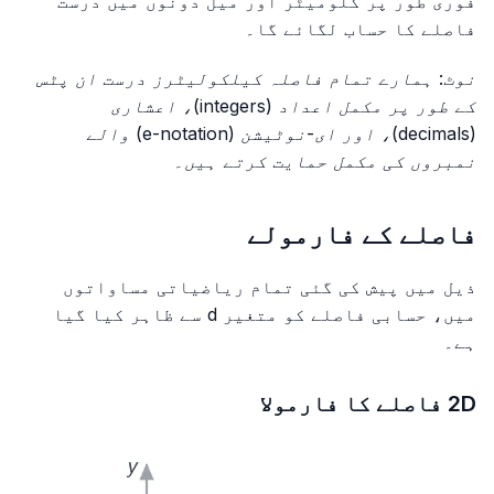
فوری طور پر کلومیٹر اور میل دونوں میں درست
فاصلے کا حساب لگائے گا۔
نوٹ: ہمارے تمام فاصلہ کیلکولیٹرز درست ان پٹس
کے طور پر مکمل اعداد (integers)، اعشاری
(decimals)، اور ای-نوٹیشن (e-notation) والے
نمبروں کی مکمل حمایت کرتے ہیں۔
فاصلے کے فارمولے
ذیل میں پیش کی گئی تمام ریاضیاتی مساواتوں
میں، حسابی فاصلے کو متغیر
d
سے ظاہر کیا گیا
ہے۔
2D فاصلے کا فارمولا