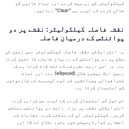
کیلکولیٹر کو ری سیٹ کرنے اور تمام خانوں کو
خالی کرنے کے لیے، بس "Clear" دبائیں۔
نقشہ فاصلہ کیلکولیٹر: نقشے پر دو
پوائنٹس کے درمیان فاصلہ
یہ انٹرایکٹو نقشہ فاصلہ کیلکولیٹر بھی زمین کی
سطح پر دو پوائنٹس کے درمیان فاصلے کا تعین کرتا
ہے۔ یہ اسی درست مفروضے کے تحت کام کرتا ہے کہ
زمین ایک بیضوی شکل (ellipsoid) ہے، اور تمام
جغرافیائی پیمائشوں کے لیے لیمبرٹ کے فارمولوں
کو استعمال کرتا ہے۔
اس ٹول کو استعمال کرنے کے لیے، بس فراہم کردہ
انٹرایکٹو نقشے پر براہ راست دو پوائنٹس منتخب
کریں۔ کیلکولیٹر آپ کے منتخب کردہ مقامات کے
اعشاری کوآرڈینیٹس خود بخود نکال لے گا اور