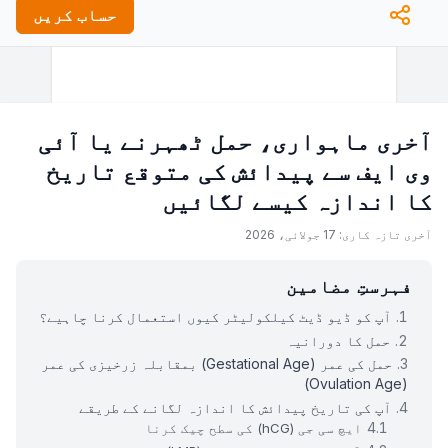
حساب کریں
بچے کا ح
حمل کا ٹ
آخری ماہواری، حمل ٹھہرنے یا آئی
الٹراساؤنڈ سے دل کی دھڑکن معلوم ہو
وی ایف سے پیدائش کی متوقع تاریخ
کا اندازہ کیسے لگائیں
اسقاط حمل کا خطرہ کم ہو
آخری تازہ کاری: 17 جولائی، 2026
یاں حرکات شروع کرتا ہے، آوازیں سن سکتا ہے، اور جنس معلوم کی جا 
فہرستِ مضامین
آپ کو ڈیو ڈیٹ کیلکولیٹر کیوں استعمال کرنا چاہیے؟
قبل از وقت پیدا ہونے والا بچہ زندہ رہ
حمل کا دورانیہ
حمل کی عمر (Gestational Age) بمقابلہ زرخیزی کی عمر
بچہ سانس لے
(Ovulation Age)
آپ کی تاریخ پیدائش کا اندازہ لگانے کے طریقے
ایچ سی جی (hCG) کی سطح چیک کرنا