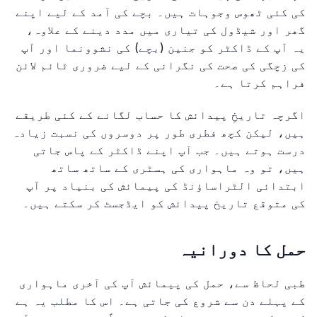
کی کئی ٹھوس وجوہات ہیں۔ بچے کی آمد کے لیے اپنے
گھر اور شیڈول کی تیاری میں مدد دینے کے علاوہ،
یہ آپ کے ڈاکٹر کو جنین (بچے) کی نشوونما اور آپ
کی زچگی کی صحت کی نگرانی کے لیے ضروری ٹائم لائن
فراہم کرتا ہے۔
اگرچہ تاریخِ پیدائش کا حساب لگانے کے کئی طریقے
ہیں، لیکن کچھ فطری طور پر دوسروں کی نسبت زیادہ
درست ہوتے ہیں۔ جب آپ اپنے ڈاکٹر کے پاس جاتی
ہیں، تو وہ ماہواری کی ہسٹری کے ساتھ ساتھ
ابتدائی الٹراساؤنڈ کی پیمائش کی بنیاد پر آپ
کی متوقع تاریخ پیدائش کو ایڈجسٹ کر سکتے ہیں۔
حمل کا دورانیہ
طبی لحاظ سے، حمل کی پیمائش آپ کی آخری ماہواری
کے پہلے دن سے شروع کی جاتی ہے۔ اس کا مطلب یہ ہے