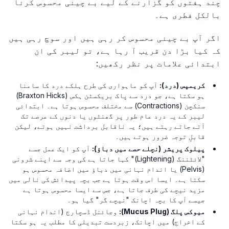
چند ہفتوں کو گزارنے کے لیے بے چینی محسوس کرنا
بالکل فطری ہے۔
اگر آپ بے چینی محسوس کر رہی ہیں اور سوچ رہی ہیں
کہ کیا بڑا دن قریب آ رہا ہے، تو لیبر کی ان
ابتدائی علامات پر نظر رکھیں:
کریمپس (درد):
آپ کو ماہواری کی طرح ہلکے درد کا سامنا
ہو سکتا ہے، جو درد سے پاک بریکسٹن ہکس (Braxton Hicks)
سنکچن (Contractions) سے مختلف محسوس ہوتا ہے۔ ابتدائی
لیبر کے یہ درد عام طور پر گھنٹوں یا دنوں کے عرصے تک
آتے جاتے رہتے ہیں؛ یہ ناقابل برداشت نہیں ہوتے، لیکن
قابلِ توجہ ضرور ہوتے ہیں۔
پیلوک پریشر (نچلے حصے میں دباؤ):
آپ کو ایک عمل جسے
"لائٹننگ (Lightening)" کہا جاتا ہے کی وجہ سے اپنے شرونی
(Pelvis) یا اندام نہانی میں دباؤ میں اضافہ محسوس ہو
سکتا ہے۔ ایسا اس وقت ہوتا ہے جب بچہ پیدائش کی نالی میں
مزید نیچے کی طرف جاتا ہے، جس سے ایسا محسوس ہوتا ہے
جیسے آپ کا بچہ اچانک "نیچے گر" گیا ہو۔
میوکس پلگ (Mucus Plug):
وجائنل ڈسچارج (اندام نہانی
کے اخراج) میں اچانک، زبردست تبدیلی کا مطلب یہ ہو سکتا