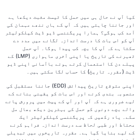
کیا آپ نے حال ہی میں حمل کا ٹیسٹ مثبت دیکھا ہے
اور جاننا چاہتی ہیں کہ آپ کے ہاں ننھے مہمان کی
آمد کب ہوگی؟ ہمارا پریگننسی ڈیو ڈیٹ کیلکولیٹر
آپ کو اس بات کا درست اندازہ لگانے میں مدد دے
سکتا ہے کہ آپ کا بچہ کب پیدا ہوگا۔ آپ حمل
ٹھہرنے کی تاریخ یا اپنی آخری ماہواری (LMP) کے
پہلے دن کا استعمال کرتے ہوئے باآسانی اپنی ڈیو
ڈیٹ (مقررہ تاریخ) کا حساب لگا سکتی ہیں۔
اپنی متوقع تاریخ پیدائش (EDD) جاننا مستقبل کی
منصوبہ بندی کرنے اور اس بات کو یقینی بنانے کے
لیے ضروری ہے کہ آپ اور آپ کے پیٹ میں پرورش پانے
والے بچے دونوں کو حمل کی بہترین دیکھ بھال مل
سکے۔ یاد رکھیں کہ پریگننسی کیلکولیٹر ایک
محتاط اور طبی لحاظ سے درست اندازہ فراہم کرنے
کے لیے بنایا گیا ہے۔ مقررہ تاریخوں میں تبدیلی