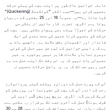
حاملہ خواتین عام طور پر اپنے بچے کی پہلی حرکت
محسوس کرتی ہیں—جسے اکثر "کوئکننگ (Quickening)"
کہا جاتا ہے—یہ عموماً 18 اور 25 ہفتوں کے درمیان
ہوتا ہے، اگرچہ تجربہ کار مائیں ان ہلکی سی
حرکات کو تھوڑا پہلے بھی پہچان سکتی ہیں۔ بچے کی
حرکت کو محسوس کرنا جنین کی صحت مندی کی ایک
شاندار اور اطمینان بخش علامت ہے۔ دلچسپ بات یہ
ہے کہ، ایسی خواتین کے لیے جن میں حمل کی کوئی
دوسری نمایاں علامات ظاہر نہیں ہوتیں، یہ غیر
معمولی بات نہیں کہ وہ اس وقت تک اپنے حمل سے بے
خبر رہیں جب تک کہ وہ یہ واضح حرکات محسوس نہ
کریں۔
آپ کے پورے حمل کے دوران، ہیلتھ کیئر پروائیڈرز
رحم کے اندر آپ کے بچے کی نشوونما اور پوزیشن کو
ٹریک کریں گے۔ اگرچہ بریچ پوزیشن (سر اوپر کی
طرف ہونا) حمل کے آخری حصے تک برقرار رہ سکتی ہے،
لیکن زیادہ تر بچے پیدائش کی تیاری میں 28 سے 30