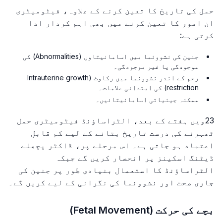
حمل کی تاریخ کا تعین کرنے کے علاوہ، فیٹومیٹری
ان امور کا تعین کرنے میں بھی اہم کردار ادا
کرتی ہے:
جنین کی نشوونما میں اسامانیتاوں (Abnormalities) کی
موجودگی یا غیر موجودگی۔
رحم کے اندر نشوونما میں رکاوٹ (Intrauterine growth
restriction) کی ابتدائی علامات۔
ممکنہ جینیاتی اسامانیتائیں۔
23ویں ہفتے کے بعد، الٹراساؤنڈ فیٹومیٹری حمل
ٹھہرنے کی درست تاریخ بتانے کے لیے کم قابلِ
اعتماد ہو جاتی ہے۔ اس مرحلے پر، ڈاکٹر پچھلے
ڈیٹنگ اسکینز پر انحصار کریں گے جبکہ
الٹراساؤنڈ کا استعمال بنیادی طور پر جنین کی
جاری صحت اور نشوونما کی نگرانی کے لیے کریں گے۔
بچے کی حرکت (Fetal Movement)