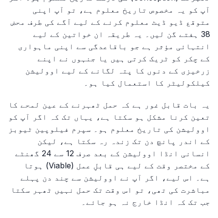
آپ کو یہ مخصوص تاریخ معلوم ہے، تو آپ اپنی
متوقع ڈیو ڈیٹ معلوم کرنے کے لیے آگے کی طرف محض
38 ہفتے گن لیں۔ یہ طریقہ ان خواتین کے لیے
انتہائی مؤثر ہے جو باقاعدگی سے اپنی ماہواری
کے چکر کو ٹریک کرتی ہیں یا جنہوں نے اپنے
زرخیزی کے دنوں کا پتہ لگانے کے لیے اوولیشن
کیلکولیٹر کا استعمال کیا ہو۔
یہ بات قابل غور ہے کہ حمل ٹھہرنے کے عین لمحے کا
تعین کرنا مشکل ہو سکتا ہے، یہاں تک کہ اگر آپ کو
اوولیشن کی تاریخ معلوم ہو۔ سپرم فیلوپین ٹیوبز
کے اندر پانچ دن تک زندہ رہ سکتا ہے، لیکن
انسانی انڈا اوولیشن کے بعد صرف 12 سے 24 گھنٹے
کے مختصر وقت کے لیے ہی قابلِ عمل (Viable) ہوتا
ہے۔ اس لیے، اگر آپ نے اوولیشن سے چند دن پہلے
مباشرت کی تھی، تو اس وقت تک حمل نہیں ٹھہر سکتا
جب تک کہ انڈا خارج نہ ہو جائے۔