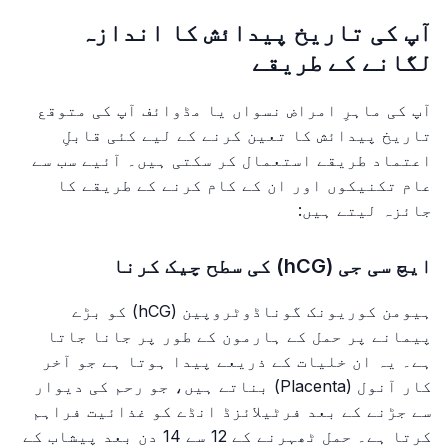
آپ کی تاریخ پیدائش کا اندازہ
لگانے کے طریقے
آپ کی ماہرِ امراض نسواں یا مڈوائف آپ کی متوقع
تاریخ پیدائش کا تعین کرنے کے لیے کئی قابلِ
اعتماد طریقے استعمال کر سکتی ہیں۔ آئیے سب سے
عام تکنیکوں اور ان کے کام کرنے کے طریقے کا
جائزہ لیتے ہیں:
ایچ سی جی (hCG) کی سطح چیک کرنا
ہیومن کوریونک گوناڈوٹروپین (hCG) کو بڑے
پیمانے پر حمل کے ہارمون کے طور پر جانا جاتا
ہے۔ یہ ان خلیات کے ذریعے پیدا ہوتا ہے جو آخر
کار آنول (Placenta) بناتے ہیں، جو رحم کی دیوار
سے جڑنے کے بعد فرٹیلائزڈ انڈے کو غذائیت فراہم
کرتا ہے۔ حمل ٹھہرنے کے 12 سے 14 دن بعد پیشاب کے