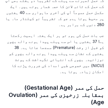
کہ حمل ٹھہرنے سے پہلے کے تقریباً دو ہفتے بھی آپ
کے حمل کے ٹائم لائن کا حصہ شمار ہوتے ہیں۔ ایک
مکمل حمل عموماً آپ کی آخری ماہواری سے 40 ہفتوں
پر محیط ہوتا ہے، جو کہ تقریباً نو کیلنڈر ماہ یا
280 دنوں کے برابر ہے۔
جب بات حمل کی ہو، تو ہر ایک ہفتہ اہمیت رکھتا
ہے! 37 ہفتوں یا اس سے پہلے پیدا ہونے والے بچوں
کو قبل از وقت (Premature) سمجھا جاتا ہے۔ 38
ہفتوں کے نشان سے پہلے پیدا ہونے والے بچوں کو
نوزائیدہ بچوں کے انتہائی نگہداشت کے یونٹ
(NICU) میں خصوصی طبی امداد کی ضرورت پڑنے کا
امکان زیادہ ہوتا ہے۔
حمل کی عمر (Gestational Age)
بمقابلہ زرخیزی کی عمر (Ovulation
Age)