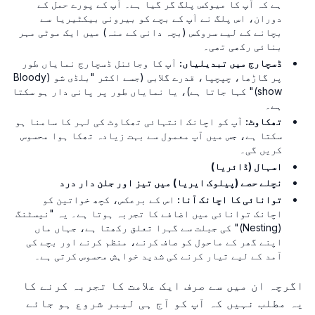
ہے کہ آپ کا میوکس پلگ گر گیا ہے۔ آپ کے پورے حمل کے
دوران، اس پلگ نے آپ کے بچے کو بیرونی بیکٹیریا سے
بچانے کے لیے سروکس (بچہ دانی کے منہ) میں ایک موٹی مہر
بنائی رکھی تھی۔
ڈسچارج میں تبدیلیاں:
آپ کا وجائنل ڈسچارج نمایاں طور
پر گاڑھا، چپچپا، قدرے گلابی (جسے اکثر "بلڈی شو (Bloody
show)" کہا جاتا ہے)، یا نمایاں طور پر پانی دار ہو سکتا
ہے۔
تھکاوٹ:
آپ کو اچانک انتہائی تھکاوٹ کی لہر کا سامنا ہو
سکتا ہے، جس میں آپ معمول سے بہت زیادہ تھکا ہوا محسوس
کریں گی۔
اسہال (ڈائریا)
نچلے حصے (پیلوک ایریا) میں تیز اور جلن دار درد
توانائی کا اچانک آنا:
اس کے برعکس، کچھ خواتین کو
اچانک توانائی میں اضافے کا تجربہ ہوتا ہے۔ یہ "نیسٹنگ
(Nesting)" کی جبلت سے گہرا تعلق رکھتا ہے، جہاں ماں
اپنے گھر کے ماحول کو صاف کرنے، منظم کرنے اور بچے کی
آمد کے لیے تیار کرنے کی شدید خواہش محسوس کرتی ہے۔
اگرچہ ان میں سے صرف ایک علامت کا تجربہ کرنے کا
یہ مطلب نہیں کہ آپ کو آج ہی لیبر شروع ہو جائے