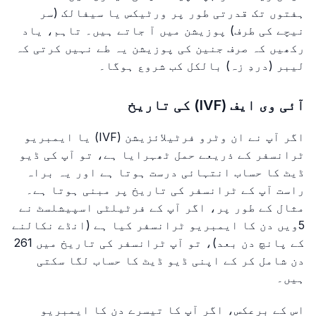
ہفتوں تک قدرتی طور پر ورٹیکس یا سیفالک (سر
نیچے کی طرف) پوزیشن میں آ جاتے ہیں۔ تاہم، یاد
رکھیں کہ صرف جنین کی پوزیشن یہ طے نہیں کرتی کہ
لیبر (دردِ زہ) بالکل کب شروع ہوگا۔
آئی وی ایف (IVF) کی تاریخ
اگر آپ نے ان وٹرو فرٹیلائزیشن (IVF) یا ایمبریو
ٹرانسفر کے ذریعے حمل ٹھہرایا ہے، تو آپ کی ڈیو
ڈیٹ کا حساب انتہائی درست ہوتا ہے اور یہ براہ
راست آپ کے ٹرانسفر کی تاریخ پر مبنی ہوتا ہے۔
مثال کے طور پر، اگر آپ کے فرٹیلٹی اسپیشلسٹ نے
5ویں دن کا ایمبریو ٹرانسفر کیا ہے (انڈے نکالنے
کے پانچ دن بعد)، تو آپ ٹرانسفر کی تاریخ میں 261
دن شامل کر کے اپنی ڈیو ڈیٹ کا حساب لگا سکتی
ہیں۔
اس کے برعکس، اگر آپ کا تیسرے دن کا ایمبریو