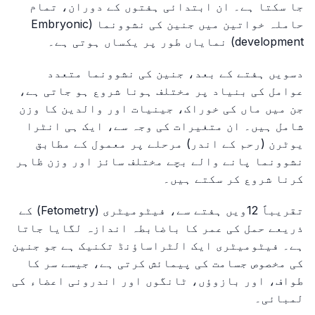
جا سکتا ہے۔ ان ابتدائی ہفتوں کے دوران، تمام
حاملہ خواتین میں جنین کی نشوونما (Embryonic
development) نمایاں طور پر یکساں ہوتی ہے۔
دسویں ہفتے کے بعد، جنین کی نشوونما متعدد
عوامل کی بنیاد پر مختلف ہونا شروع ہو جاتی ہے،
جن میں ماں کی خوراک، جینیات اور والدین کا وزن
شامل ہیں۔ ان متغیرات کی وجہ سے، ایک ہی انٹرا
یوٹرن (رحم کے اندر) مرحلے پر معمول کے مطابق
نشوونما پانے والے بچے مختلف سائز اور وزن ظاہر
کرنا شروع کر سکتے ہیں۔
تقریباً 12ویں ہفتے سے، فیٹومیٹری (Fetometry) کے
ذریعے حمل کی عمر کا باضابطہ اندازہ لگایا جاتا
ہے۔ فیٹومیٹری ایک الٹراساؤنڈ تکنیک ہے جو جنین
کی مخصوص جسامت کی پیمائش کرتی ہے، جیسے سر کا
طواف، اور بازوؤں، ٹانگوں اور اندرونی اعضاء کی
لمبائی۔