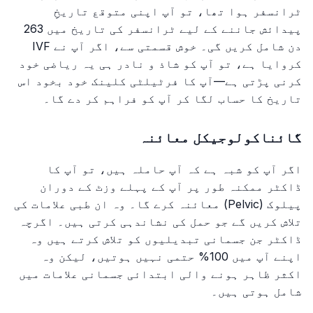
ٹرانسفر ہوا تھا، تو آپ اپنی متوقع تاریخِ
پیدائش جاننے کے لیے ٹرانسفر کی تاریخ میں 263
دن شامل کریں گی۔ خوش قسمتی سے، اگر آپ نے IVF
کروایا ہے، تو آپ کو شاذ و نادر ہی یہ ریاضی خود
کرنی پڑتی ہے—آپ کا فرٹیلٹی کلینک خود بخود اس
تاریخ کا حساب لگا کر آپ کو فراہم کر دے گا۔
گائناکولوجیکل معائنہ
اگر آپ کو شبہ ہے کہ آپ حاملہ ہیں، تو آپ کا
ڈاکٹر ممکنہ طور پر آپ کے پہلے وزٹ کے دوران
پیلوک (Pelvic) معائنہ کرے گا۔ وہ ان طبی علامات کی
تلاش کریں گے جو حمل کی نشاندہی کرتی ہیں۔ اگرچہ
ڈاکٹر جن جسمانی تبدیلیوں کو تلاش کرتے ہیں وہ
اپنے آپ میں 100% حتمی نہیں ہوتیں، لیکن وہ
اکثر ظاہر ہونے والی ابتدائی جسمانی علامات میں
شامل ہوتی ہیں۔