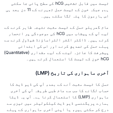
ٹیسٹ میں قابل تشخیص hCG کی سطح پائی جا سکتی
ہے، جبکہ خون کے ٹیسٹ حمل ٹھہرنے کے 11 دن بعد ہی
اس ہارمون کا پتہ لگا سکتے ہیں۔
عام گھریلو حمل کے ٹیسٹ مثبت نتیجہ ظاہر کرنے کے
لیے آپ کے پیشاب میں hCG کی موجودگی پر انحصار
کرتے ہیں۔ ڈاکٹر اکثر الٹراساؤنڈ شیڈول کرنے سے
پہلے حمل کی تصدیق کرنے اور اس کی ابتدائی
پیشرفت کا جائزہ لینے کے لیے مقداری (Quantitative)
hCG خون کے ٹیسٹ کا استعمال کرتے ہیں۔
آخری ماہواری کی تاریخ (LMP)
حمل کا ٹیسٹ مثبت آنے کے بعد، آپ کی ڈیو ڈیٹ کا
حساب لگانے کا سب سے عام طبی طریقہ آپ کی آخری
ماہواری (LMP) کا استعمال کرنا ہے۔ آپ یہ ڈیٹا
ہمارے پریگننسی ڈیو ڈیٹ کیلکولیٹر میں تیزی سے
درج کر سکتی ہیں، یا اپنی آخری ماہواری کے پہلے