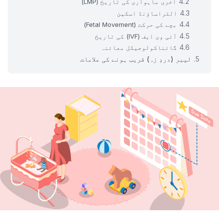
آخری ماہواری کی تاریخ (LMP)
الٹراساؤنڈ اسکین
بچے کی حرکت (Fetal Movement)
آئی وی ایف (IVF) کی تاریخ
گائناکولوجیکل معائنہ
لیبر (دردِ زہ) قریب ہونے کی علامات