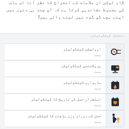
گا، لیکن ان علامات کے امتزاج کا نظر آنا اس بات
کی مضبوط نشاندہی کرتا ہے کہ آپ چند ہی دنوں میں
اپنے بچے کو گود میں لینے والی ہیں!
متعلقہ کیلکولیٹرز
اوولیشن کیلکولیٹر
صحت
پریگننسی کیلکولیٹر
صحت
ماہواری کیلکولیٹر
صحت
استقرارِ حمل کی تاریخ کا کیلکولیٹر
صحت
حمل کے دوران وزن بڑھنے کا کیلکولیٹر
صحت