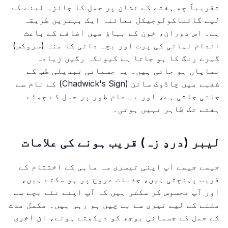
تقریباً چھ ہفتے کے نشان پر حمل کا جائزہ لینے کے
لیے گائناکولوجیکل معائنہ ایک بہترین طریقہ
ہے۔ اس دوران، خون کے بہاؤ میں اضافے کے باعث
اندام نہانی کی پرت اور بچہ دانی کا منہ (سروکس)
گہرے رنگ کا ہو جاتا ہے کیونکہ رگیں زیادہ
نمایاں ہو جاتی ہیں۔ یہ جسمانی تبدیلی طب کے
شعبے میں چاڈوک سائن (Chadwick's Sign) کے نام سے
جانی جاتی ہے، اور یہ عام طور پر حمل کے چھٹے
ہفتے تک ظاہر نہیں ہوتی۔
لیبر (دردِ زہ) قریب ہونے کی علامات
جیسے جیسے آپ اپنی تیسری سہ ماہی کے اختتام کے
قریب پہنچتی ہیں، جذبات عروج پر ہو سکتے ہیں،
اور آپ محسوس کر سکتی ہیں کہ آپ اپنے نئے بچے سے
ملنے کے لیے تیزی سے بے چین ہو رہی ہیں۔ مکمل مدت
کے حمل کے جسمانی بوجھ کو دیکھتے ہوئے، ان آخری