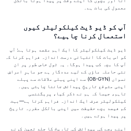
آنا اور بچوں کا اپنے وقت پر پیدا ہونا بالکل
معمول کی بات ہے۔
آپ کو ڈیو ڈیٹ کیلکولیٹر کیوں
استعمال کرنا چاہیے؟
ڈیو ڈیٹ کیلکولیٹر کا ایک اہم مقصد ہوتا ہے: آپ
کو اس بات کا انتہائی درست اندازہ فراہم کرنا کہ
آپ کا بچہ کب پیدا ہوگا۔ یہ ٹول خاص طور پر ان
نئی حاملہ ماؤں کے لیے مددگار ہے جو ماہرِ امراضِ
نسواں (OB-GYN) سے اپنی پہلی ملاقات سے پہلے
اپنی متوقع تاریخِ پیدائش جاننا چاہتی ہیں۔
تاہم، جیسا کہ ہم نے ذکر کیا، پریگننسی
کیلکولیٹر صرف ایک اندازہ فراہم کرتا ہے—بہت
کم فیصد بچے حقیقت میں اپنی بالکل مقررہ تاریخ
پر پیدا ہوتے ہیں۔
اپنے بچے کی پیدائش کی تاریخ کا جلد تعین کرنے