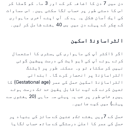
دن میں 7 دن کا اضافہ کر کے اور 3 ماہ کو گھٹا کر
اس کا دستی طور پر حساب لگا سکتی ہیں۔ اس مساوات
کی ایک آسان شکل یہ ہے کہ آپ اپنے آخری ماہواری
کے چکر کے پہلے دن میں بس 40 ہفتے شامل کر لیں۔
الٹراساؤنڈ اسکین
اگر ڈاکٹر آپ کی ماہواری کی ہسٹری کا استعمال
کرتے ہوئے آپ کی ڈیو ڈیٹ کی درست پیشین گوئی
نہیں کر سکتا، تو وہ ممکنہ طور پر ڈیٹنگ
الٹراساؤنڈ پر انحصار کرے گا۔ ابتدائی
الٹراساؤنڈ اسکین حمل کی عمر (Gestational age) کا
تعین کرنے کے لیے ناقابل یقین حد تک درست ہوتے
ہیں، خاص طور پر جب یہ پہلی سہ ماہی (20 ہفتوں سے
پہلے) میں کیے جائیں۔
حمل کے 7ویں ہفتے تک، جنین کے سائز کی بنیاد پر
حمل کی عمر کا اعلیٰ درستگی کے ساتھ حساب لگایا