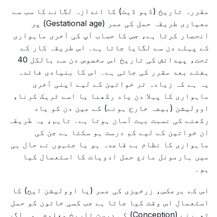
مقررہ تاریخ (ڈیو ڈیٹ) کا اندازہ لگانے کا سب سے
معیاری طریقہ حمل کی عمر (Gestational age) پر
انحصار کرتا ہے، جس کا حساب آپ کی آخری ماہواری
کے پہلے دن سے لگایا جاتا ہے۔ اس طریقہ کار کے
تحت، پیدائش کی تاریخ اس مخصوص دن سے بالکل 40
ہفتے بعد مقرر کی جاتی ہے۔ اس کا بنیادی فائدہ
یہ ہے کہ زیادہ تر خواتین کے لیے اپنی آخری
ماہواری کا پہلا دن یاد رکھنا یا اسے ٹریک کرنا،
اوولیشن (بیضہ خارج ہونے) کے عین دن کو یاد
رکھنے کی نسبت بہت آسان ہوتا ہے۔ تاہم، یہ طریقہ
ان خواتین کے لیے کم درست ہو سکتا ہے جن کی
ماہواری کا نظام بے قاعدہ ہو یا جنہوں نے حال ہی
میں ہارمونل مانع حمل ادویات کا استعمال کیا
ہو۔
اس کے برعکس، زرخیزی کی عمر (یا اوولیشن ایج) کا
استعمال اس وقت کیا جاتا ہے جب کسی خاتون کو حمل
ٹھہرنے (Conception) کی درست تاریخ معلوم ہو۔ اگر