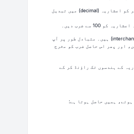
شمار کنندہ کو مخرج سے تقسیم کر کے کسر کو اعشاریہ (decimal) میں تبدیل
 100 سے ضرب دیں۔
یہ مراحل مکمل طور پر قابلِ تبادلہ (interchangeable) ہیں۔ متبادل طور پر آپ
ضرب دے سکتے ہیں، اور پھر اس حاصل ضرب کو مخرج
یہ کے ہندسوں تک راؤنڈ کر کے