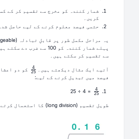
کریں۔
حتمی فیصد معلوم کرنے کے لیے حاصل شدہ اعشاریہ کو
پہلے شمار کنندہ کو 100 سے 
سے تقسیم کر سکتے ہیں۔
4
\frac{4}
آئیے ایک مثال دیکھتے ہیں۔
کو دو اعشار
25
{25}
فیصد میں تبدیل کرنے کے لیے:
4
\frac{4}
= 4 ÷ 25
25
{25}
طویل تقسیم (long division) کا استعمال کرتے ہوئے، ہمیں حاصل ہوتا ہے: