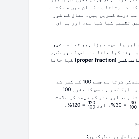
کنندہ بتاتا ہے کہ ان میں سے کتنے
\frac{7
سب درست کسریں ہیں۔ مثال کے طور
{
ابر ٹکڑوں میں تقسیم کیا گیا ہے، اور ہم ان
رابر یا اس سے بڑا ہو، تو اسے
غیر
ہ بند کیا جاتا ہے۔ اس کے برعکس،
 کسر (proper fraction)
کہا جاتا
ایک ایسے تناسب کی نمائندگی کرتا ہے جسے 100 کے کسر کے
طور پر ظاہر کیا جاتا ہے۔ بنیادی طور پر، یہ ایک کسر ہے جس کا مخرج 100
ا ہے، اور قدر کو فیصد کی علامت
120
30
\frac{120}
\frac{30}
= 30%، اور
= 120%۔
100
100
{100}
{100}
م
 مراحل پر عمل کریں: