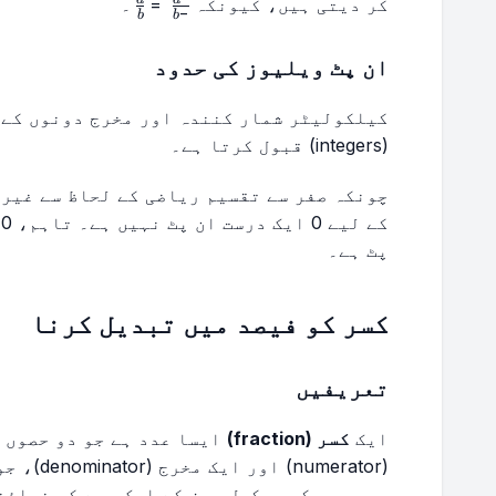
\frac{a}
\frac{a}
\frac{-
کر دیتی ہیں، کیونکہ
=
۔
−
b
b
{b}
{b}
a}{-b}
ان پٹ ویلیوز کی حدود
کیلکولیٹر شمار کنندہ اور مخرج دونوں کے 
(integers) قبول کرتا ہے۔
ک
پٹ ہے۔
کسر کو فیصد میں تبدیل کرنا
تعریفیں
ایک
کسر (fraction)
ایسا عدد ہے جو دو حصوں پ
(umerator
ہیں۔ یہ کسی مکمل چیز کے ایک حصے کی نمائن