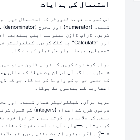
استعمال کی ہدایات
اس کسر سے فیصد کنورٹر کا استعمال تیز اور
کنندہ
اور "Calculate" پر کلک کریں۔ کیلکو
تفصیلی، مرحلہ وار حل تیار کر دے گا۔
شامل ہے۔ اگر آپ اس ان پٹ فیلڈ کو خالی چھ
اعشاریہ کے ہندسوں تک ہوگا۔
مزید برآں، کیلکولیٹر شمار کنندہ اور مخر
دونوں طرح کے اعداد (rs
منفی کی علامت درج کرتے ہیں، تو ٹول خود ب
کر دیتا ہے—چاہے آپ نے اسے مخرج کے خانے
−
-
a
=
۔ اگر دونوں ان پٹ منفی ہیں، تو علامت
b
−
a
a