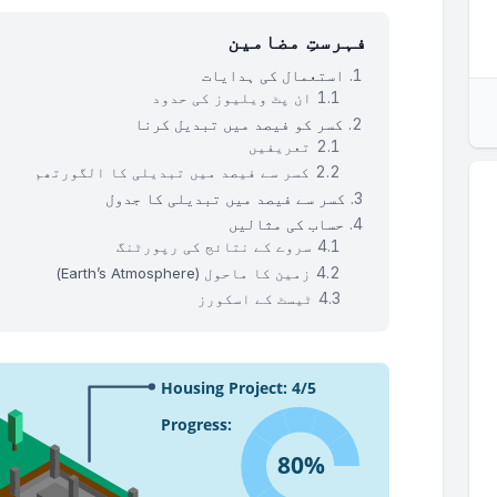
فہرستِ مضامین
استعمال کی ہدایات
ان پٹ ویلیوز کی حدود
کسر کو فیصد میں تبدیل کرنا
تعریفیں
کسر سے فیصد میں تبدیلی کا الگورتھم
کسر سے فیصد میں تبدیلی کا جدول
حساب کی مثالیں
سروے کے نتائج کی رپورٹنگ
زمین کا ماحول (Earth’s Atmosphere)
ٹیسٹ کے اسکورز