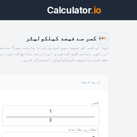
Calculator
.io
کسر سے فیصد کیلکولیٹر
1
%
2
کیا آپ کسر کو فیصد میں تبدیل کرنا چاہتے ہیں؟ مناسب
اور غیر مناسب کسر کے فوری اور درست نتائج کے لیے ہم
مفت کسر سے فیصد کیلکولیٹر استعمال کریں۔
ویج
ان پٹ ڈیٹا
پیش 
کسر
اعشاری مقامات