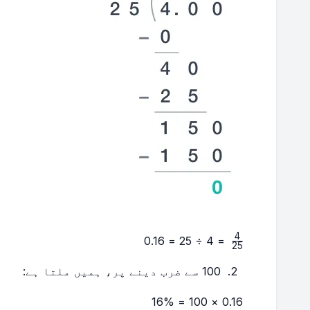
4
\frac{4}
= 4 ÷ 25 = 0.16
25
{25}
100 سے ضرب دینے پر، ہمیں ملتا ہے:
0.16 × 100 = 16%