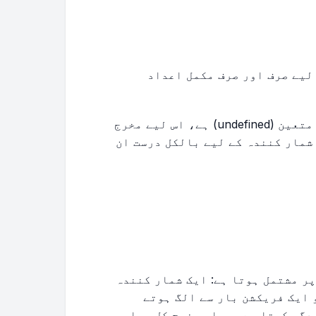
لیے صرف اور صرف مکمل اعداد
چونکہ صفر سے تقسیم ریاضی کے لحاظ سے غیر متعین (undefined) ہے، اس لیے مخرج
ے لیے 0 ایک درست ان پٹ نہیں ہے۔ تاہم، 0 شمار کنندہ کے لیے بالکل درست ان
ر مشتمل ہوتا ہے: ایک شمار کنندہ
n) اور ایک مخرج (denominator)، جو ایک فریکشن بار سے الگ ہوتے
دگی کرتا ہے، جہاں مخرج کل برابر