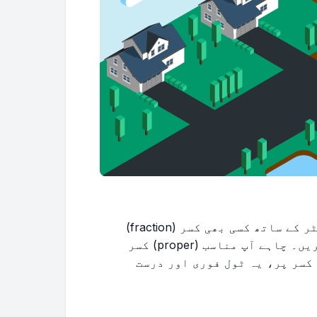
ہمارے انتہائی درست کسر سے فیصد کیلکولیٹر کے ساتھ کسی بھی کسر (fraction)
کو باآسانی فیصد (percentage) میں تبدیل کریں۔ چاہے آپ مناسب (proper) کسر
 کام کر رہے ہوں یا غیر مناسب (improper) کسر پر، یہ ٹول فوری اور درست