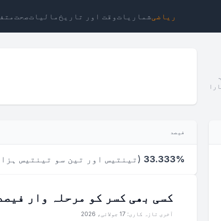
ریاضی
شماریات
وقت اور تاریخ
مالیات
صحت
متف
ارا
ٹ
لنک
متن
ایچ ٹی ایم ایل
فیصد
منظر کسر سے فیصد کیلکولیٹر ویجٹ
33.333%
(
تینتیس اور تین سو تینتیس ہزا
کسی بھی کسر کو مرحلہ وار فیصد
آخری تازہ کاری: 17 جولائی، 2026