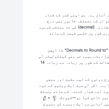
 آسان ہے۔ بس اپنی کسر کے شمار
 (numerator) اور مخرج (denominator) کو ان کے متعلقہ خانوں میں درج
کریں۔ ڈراپ ڈاؤن مینو سے اپنی پسندیدہ اعشاریہ (decimal) کی حد منتخب کریں،
لیٹر فوری طور پر حتمی فیصد کے ساتھ
براہ کرم نوٹ کریں کہ ڈراپ ڈاؤن مینو میں "Decimals to Round to" کا آپشن
وڑ دیتے ہیں، تب بھی کیلکولیٹر آپ
کے حتمی جواب کو راؤنڈ کر دے گا، جو کہ ڈیفالٹ کے طور پر زیادہ سے زیادہ 14
ج دونوں کے لیے مثبت اور منفی
intege) کو قبول کرتا ہے۔ اگر آپ صرف ایک ویلیو کے لیے
خود اسے شمار کنندہ کے ساتھ منسلک
−
\frac{a}
\frac{-
a
a
 میں ٹائپ کیا ہو—کیونکہ
=
−
b
b
{-b}
a}{b}
یں آسانی سے ایک دوسرے کو منسوخ