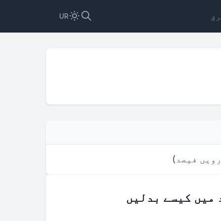
رق
UR
رویں فیصد
)
 میں کیسے بدلیں