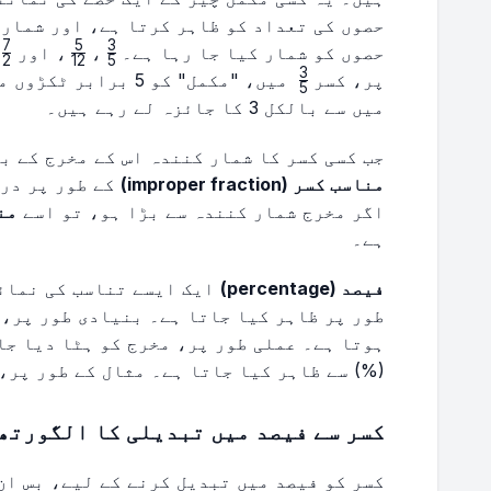
حصوں کی تعداد کو ظاہر کرتا ہے، اور شمار 
7
5
3
}
\frac{5}
\frac{3}
حصوں کو شمار کیا جا رہا ہے۔
،
، اور
2
12
5
2}
{12}
{5}
3
\frac{3}
پر، کسر
میں، "مکمل" کو 5 بر
5
{5}
میں سے بالکل 3 کا جائزہ لے رہے ہیں۔
جب کسی کسر کا شمار کنندہ اس کے مخرج کے ب
مناسب کسر (improper fraction)
کے طور پر درج
اگر مخرج شمار کنندہ سے بڑا ہو، تو اسے
مناسب
ہے۔
فیصد (percentage)
ہوتا ہے۔ عملی طور پر، مخرج کو ہٹا دیا جات
(%) سے ظاہر کیا جاتا ہے۔ مثال کے طور پر،
کسر سے فیصد میں تبدیلی کا الگورتھ
کسر کو فیصد میں تبدیل کرنے کے لیے، بس ان