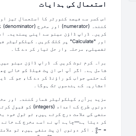
استعمال کی ہدایات
اس کسر سے فیصد کنورٹر کا استعمال تیز اور
کنندہ
اور "Calculate" پر کلک کریں۔ کیلکو
تفصیلی، مرحلہ وار حل تیار کر دے گا۔
شامل ہے۔ اگر آپ اس ان پٹ فیلڈ کو خالی چھ
اعشاریہ کے ہندسوں تک ہوگا۔
مزید برآں، کیلکولیٹر شمار کنندہ اور مخر
دونوں طرح کے اعداد (rs
منفی کی علامت درج کرتے ہیں، تو ٹول خود ب
کر دیتا ہے—چاہے آپ نے اسے مخرج کے خانے
−
-
a
=
۔ اگر دونوں ان پٹ منفی ہیں، تو علامت
b
−
a
a