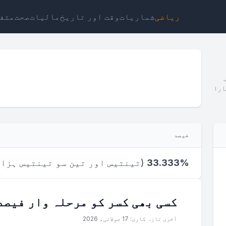
ریاضی
شماریات
وقت اور تاریخ
مالیات
صحت
متف
ارا
ٹ
لنک
متن
ایچ ٹی ایم ایل
فیصد
منظر کسر سے فیصد کیلکولیٹر ویجٹ
33.333%
(
تینتیس اور تین سو تینتیس ہزا
کسی بھی کسر کو مرحلہ وار فیصد
آخری تازہ کاری: 17 جولائی، 2026