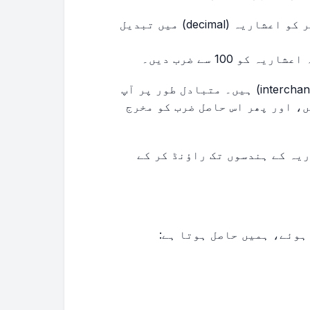
شمار کنندہ کو مخرج سے تقسیم کر کے کسر کو اعشاریہ (decimal) میں تبدیل
 100 سے ضرب دیں۔
یہ مراحل مکمل طور پر قابلِ تبادلہ (interchangeable) ہیں۔ متبادل طور پر آپ
ضرب دے سکتے ہیں، اور پھر اس حاصل ضرب کو مخرج
یہ کے ہندسوں تک راؤنڈ کر کے