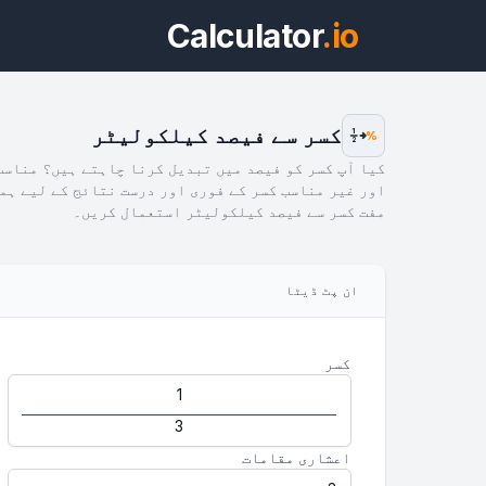
Calculator
.io
کسر سے فیصد کیلکولیٹر
1
%
2
کیا آپ کسر کو فیصد میں تبدیل کرنا چاہتے ہیں؟ مناسب
اور غیر مناسب کسر کے فوری اور درست نتائج کے لیے ہم
مفت کسر سے فیصد کیلکولیٹر استعمال کریں۔
ویج
ان پٹ ڈیٹا
پیش 
کسر
اعشاری مقامات