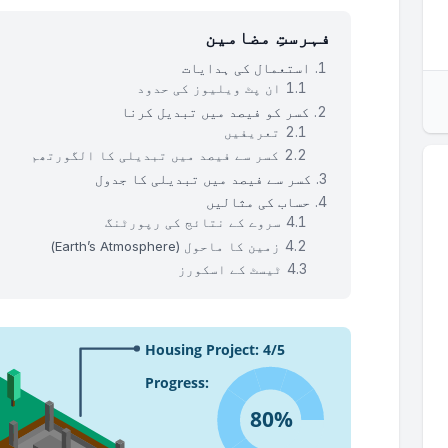
فہرستِ مضامین
استعمال کی ہدایات
ان پٹ ویلیوز کی حدود
کسر کو فیصد میں تبدیل کرنا
تعریفیں
کسر سے فیصد میں تبدیلی کا الگورتھم
کسر سے فیصد میں تبدیلی کا جدول
حساب کی مثالیں
سروے کے نتائج کی رپورٹنگ
زمین کا ماحول (Earth’s Atmosphere)
ٹیسٹ کے اسکورز