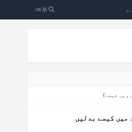
رق
UR
رویں فیصد
)
 میں کیسے بدلیں