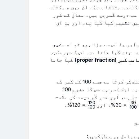
کنندہ بتاتا ہے کہ ان میں سے کتنے
\frac{7
سب درست کسریں ہیں۔ مثال کے طور
{
ابر ٹکڑوں میں تقسیم کیا گیا ہے، اور ہم ان
رابر یا اس سے بڑا ہو، تو اسے
غیر
ہ بند کیا جاتا ہے۔ اس کے برعکس،
 کسر (proper fraction)
کہا جاتا
ایک ایسے تناسب کی نمائندگی کرتا ہے جسے 100 کے کسر کے
طور پر ظاہر کیا جاتا ہے۔ بنیادی طور پر، یہ ایک کسر ہے جس کا مخرج 100
ا ہے، اور قدر کو فیصد کی علامت
120
30
\frac{120}
\frac{30}
= 30%، اور
= 120%۔
100
100
{100}
{100}
م
 مراحل پر عمل کریں: