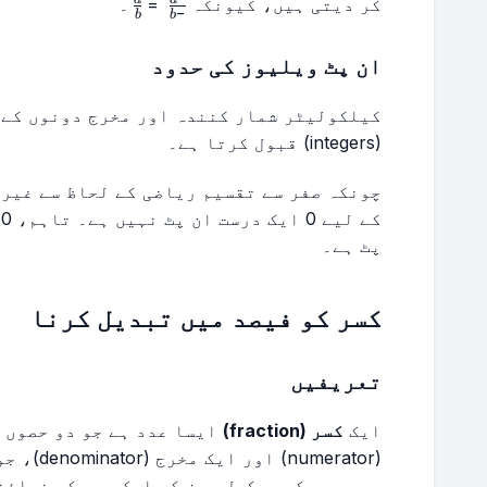
\frac{a}
\frac{a}
\frac{-
کر دیتی ہیں، کیونکہ
=
۔
−
b
b
{b}
{b}
a}{-b}
ان پٹ ویلیوز کی حدود
کیلکولیٹر شمار کنندہ اور مخرج دونوں کے 
(integers) قبول کرتا ہے۔
ک
پٹ ہے۔
کسر کو فیصد میں تبدیل کرنا
تعریفیں
ایک
کسر (fraction)
ایسا عدد ہے جو دو حصوں پ
(umerator
ہیں۔ یہ کسی مکمل چیز کے ایک حصے کی نمائن