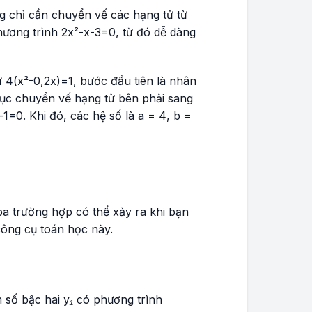
ng chỉ cần chuyển vế các hạng tử từ
phương trình
2x²-x-3=0
, từ đó dễ dàng
ư
4(x²-0,2x)=1
, bước đầu tiên là nhân
 tục chuyển vế hạng tử bên phải sang
-1=0
. Khi đó, các hệ số là
a = 4
,
b =
ba trường hợp có thể xảy ra khi bạn
công cụ toán học này.
m số bậc hai
y₁
có phương trình