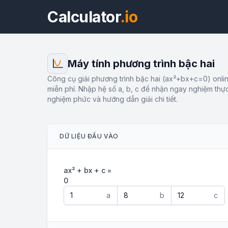
Calculator
.io
Máy tính phương trình bậc hai
Công cụ giải phương trình bậc hai (ax²+bx+c=0) onli
miễn phí. Nhập hệ số a, b, c để nhận ngay nghiệm thự
nghiệm phức và hướng dẫn giải chi tiết.
DỮ LIỆU ĐẦU VÀO
ax² + bx + c =
0
a
b
c