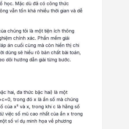
 số học. Mặc dù đã có công thức
ông vẫn tốn khá nhiều thời gian và dễ
ủa chúng tôi là một tiện ích thông
nghiệm chính xác. Phần mềm giải
áp án cuối cùng mà còn hiển thị chi
ời dùng sẽ hiểu rõ bản chất bài toán,
eo dõi hướng dẫn giải từng bước.
ậc hai, đa thức bậc hai) là một
+c=0
, trong đó
x
là ẩn số mà chúng
 số của
x²
và
x
, trong khi c là hằng số
t từ việc số mũ cao nhất của ẩn
x
trong
 một số ví dụ minh họa về phương