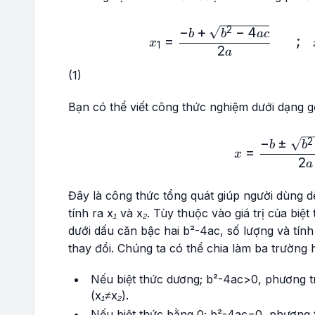
−
+
−
4
x₁=
2
b
b
a
c
=
;
x
1
2
a
(1)
Bạn có thể viết công thức nghiệm dưới dạng 
−
±
x=\
2
b
b
=
x
2
a
Đây là công thức tổng quát giúp người dùng dễ
tính ra
x₁
và
x₂
. Tùy thuộc vào giá trị của biệt
dưới dấu căn bậc hai
b²-4ac
, số lượng và tín
thay đổi. Chúng ta có thể chia làm ba trường 
Nếu biệt thức dương;
b²-4ac>0
, phương t
(x₁≠x₂)
.
Nếu biệt thức bằng 0;
b²-4ac=0
, phương 