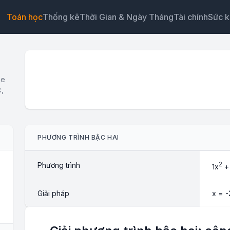
Toán học
Thống kê
Thời Gian & Ngày Tháng
Tài chính
Sức 
ne
c,
Tiện ích
Liên kết
Văn bản
HTML
PHƯƠNG TRÌNH BẬC HAI
Xem trước Máy tính phương trình bậc hai: Giải PT bậc
online Tiện ích
Phương trình
2
1
x
+
Giải pháp
x = -