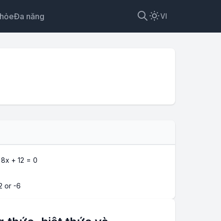
khỏe
Đa năng
VI
 2
 8
x
+ 12
= 0
2 or -6