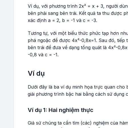
Ví dụ, với phương trình
2x² = x + 3
, người dù
bên phải sang bên trái. Kết quả ta thu được 
xác định
a = 2
,
b = -1
và
c = -3
.
Tương tự, với một biểu thức phức tạp hơn nh
phá ngoặc để được
4x²-0,8x=1
. Sau đó, tiếp
bên trái để đưa về dạng tổng quát là
4x²-0,8x
-0,8
và
c = -1
.
Ví dụ
Dưới đây là ba ví dụ minh họa trực quan cho 
giải phương trình bậc hai bằng cách sử dụng 
Ví dụ 1: Hai nghiệm thực
Giả sử chúng ta cần tìm (các) nghiệm của hà