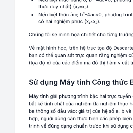
thực duy nhất)
(x₁=x₂)
.
Nếu biệt thức âm;
b²-4ac<0
, phương trìn
có hai nghiệm phức
(x₁≠x₂)
.
Chúng tôi sẽ minh họa chi tiết cho từng trườn
Về mặt hình học, trên hệ trục tọa độ Descart
bạn có thể quan sát trực quan rằng nghiệm c
(tọa độ
x
) của các điểm mà đồ thị hàm
y
cắt
t
Sử dụng Máy tính Công thức B
Máy tính giải phương trình bậc hai trực tuyến
bất kể tính chất của nghiệm (là nghiệm thực
ba thông số đầu vào: giá trị của hệ số a, b và
hợp, người dùng cần thực hiện các phép biến
trình về đúng dạng chuẩn trước khi sử dụng c