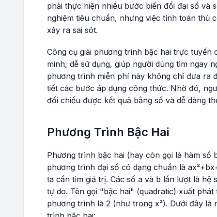
phải thực hiện nhiều bước biến đổi đại số và
nghiệm tiêu chuẩn, nhưng việc tính toán thủ c
xảy ra sai sót.
Công cụ giải phương trình bậc hai trực tuyến c
minh, dễ sử dụng, giúp người dùng tìm ngay 
phương trình miễn phí này không chỉ đưa ra đ
tiết các bước áp dụng công thức. Nhờ đó, ngư
đối chiếu được kết quả bằng số và dễ dàng th
Phương Trình Bậc Hai
Phương trình bậc hai (hay còn gọi là hàm số b
phương trình đại số có dạng chuẩn là
ax²+bx
ta cần tìm giá trị. Các số a và b lần lượt là hệ
tự do. Tên gọi "bậc hai" (quadratic) xuất phá
phương trình là 2 (như trong
x²
). Dưới đây là
trình bậc hai: