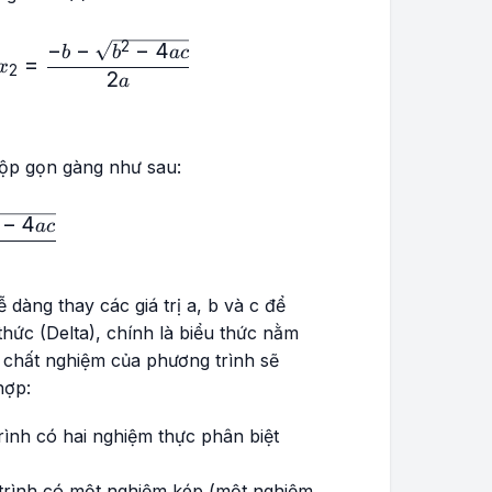
−
−
−
4
\frac{-b+\sqrt{b²-4ac}}{2a}\ \ \ \ \ \ \ ;\ \ \ x₂=\fr
2
b
b
a
c
=
x
2
2
a
gộp gọn gàng như sau:
−
4
frac{-b±\sqrt{b²-4ac}}{2a}
a
c
 dàng thay các giá trị a, b và c để
 thức (Delta), chính là biểu thức nằm
h chất nghiệm của phương trình sẽ
hợp:
rình có hai nghiệm thực phân biệt
trình có một nghiệm kép (một nghiệm