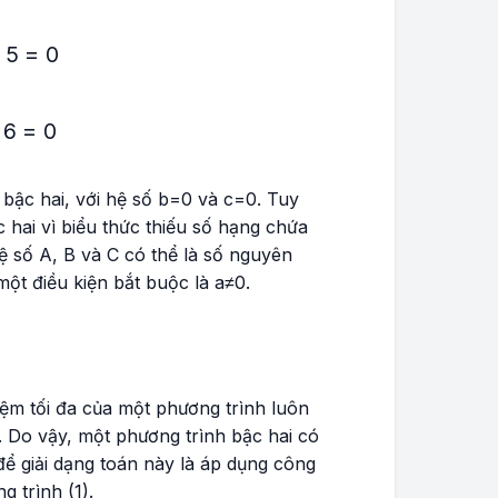
²-4x+0,5=0
,
5
=
0
²+\frac{1}{3}x+6=0
6
=
0
bậc hai, với hệ số
b=0
và
c=0
. Tuy
 hai vì biểu thức thiếu số hạng chứa
hệ số A, B và C có thể là số nguyên
một điều kiện bắt buộc là
a≠0
.
iệm tối đa của một phương trình luôn
 Do vậy, một phương trình bậc hai có
để giải dạng toán này là áp dụng công
 trình (1).