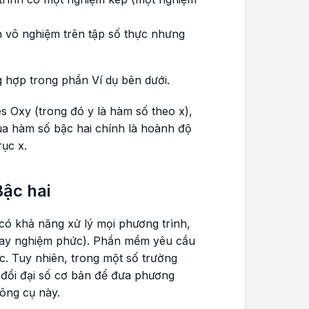
h vô nghiệm trên tập số thực nhưng
g hợp trong phần Ví dụ bên dưới.
es
Oxy
(trong đó
y
là hàm số theo
x
),
ủa hàm số bậc hai chính là hoành độ
rục x
.
ậc hai
 có khả năng xử lý mọi phương trình,
 hay nghiệm phức). Phần mềm yêu cầu
 c. Tuy nhiên, trong một số trường
 đổi đại số cơ bản để đưa phương
ông cụ này.