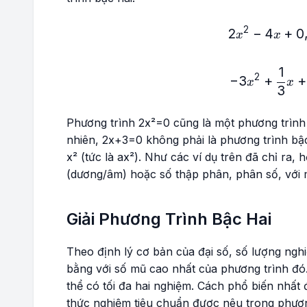
2
2
−
4
+
2x
0
x
x
1
-3x
2
−
3
+
+
x
x
3
Phương trình
2x²=0
cũng là một phương trình 
nhiên,
2x+3=0
không phải là phương trình bậc
x²
(tức là
ax²
). Như các ví dụ trên đã chỉ ra, 
(dương/âm) hoặc số thập phân, phân số, với 
Giải Phương Trình Bậc Hai
Theo định lý cơ bản của đại số, số lượng ngh
bằng với số mũ cao nhất của phương trình đó.
thể có tối đa hai nghiệm. Cách phổ biến nhất 
thức nghiệm tiêu chuẩn được nêu trong phương