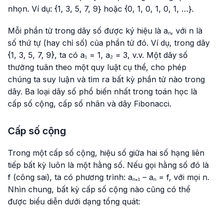
nhọn. Ví dụ: {1, 3, 5, 7, 9} hoặc {0, 1, 0, 1, 0, 1, …}.
Mỗi phần tử trong dãy số được ký hiệu là aₙ, với n là
số thứ tự (hay chỉ số) của phần tử đó. Ví dụ, trong dãy
{1, 3, 5, 7, 9}, ta có a₁ = 1, a₂ = 3, v.v. Một dãy số
thường tuân theo một quy luật cụ thể, cho phép
chúng ta suy luận và tìm ra bất kỳ phần tử nào trong
dãy. Ba loại dãy số phổ biến nhất trong toán học là
cấp số cộng, cấp số nhân và dãy Fibonacci.
Cấp số cộng
Trong một cấp số cộng, hiệu số giữa hai số hạng liên
tiếp bất kỳ luôn là một hằng số. Nếu gọi hằng số đó là
f (công sai), ta có phương trình: aₙ₊₁ – aₙ = f, với mọi n.
Nhìn chung, bất kỳ cấp số cộng nào cũng có thể
được biểu diễn dưới dạng tổng quát: