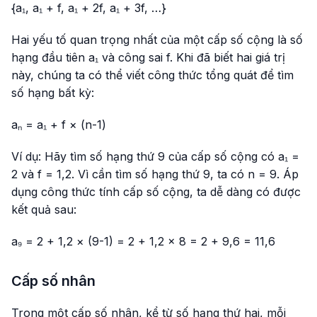
{a₁, a₁ + f, a₁ + 2f, a₁ + 3f, …}
Hai yếu tố quan trọng nhất của một cấp số cộng là số
hạng đầu tiên a₁ và công sai f. Khi đã biết hai giá trị
này, chúng ta có thể viết công thức tổng quát để tìm
số hạng bất kỳ:
aₙ = a₁ + f × (n-1)
Ví dụ: Hãy tìm số hạng thứ 9 của cấp số cộng có a₁ =
2 và f = 1,2. Vì cần tìm số hạng thứ 9, ta có n = 9. Áp
dụng công thức tính cấp số cộng, ta dễ dàng có được
kết quả sau:
a₉ = 2 + 1,2 × (9-1) = 2 + 1,2 × 8 = 2 + 9,6 = 11,6
Cấp số nhân
Trong một cấp số nhân, kể từ số hạng thứ hai, mỗi