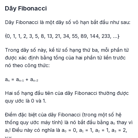
Dãy Fibonacci
Dãy Fibonacci là một dãy số vô hạn bắt đầu như sau:
{0, 1, 1, 2, 3, 5, 8, 13, 21, 34, 55, 89, 144, 233, …}
Trong dãy số này, kể từ số hạng thứ ba, mỗi phần tử
được xác định bằng tổng của hai phần tử liền trước
nó theo công thức:
aₙ = aₙ₋₁ + aₙ₋₂
Hai số hạng đầu tiên của dãy Fibonacci thường được
quy ước là 0 và 1.
Điểm đặc biệt của dãy Fibonacci (trong một số hệ
thống quy ước máy tính) là nó bắt đầu bằng a₀ thay vì
a₁! Điều này có nghĩa là a₀ = 0, a₁ = 1, a₂ = 1, a₃ = 2,
v.v.