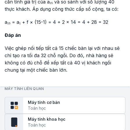
cần tính giá trị của a₁₅ và so sánh với số lượng 40
thực khách. Áp dụng công thức cấp số cộng, ta có:
a₁₅ = a₁ + f × (15-1) = 4 + 2 × 14 = 4 + 28 = 32
Đáp án
Việc ghép nối tiếp tất cả 15 chiếc bàn lại với nhau sẽ
chỉ tạo ra tối đa 32 chỗ ngồi. Do đó, nhà hàng sẽ
không có đủ chỗ để xếp tất cả 40 vị khách ngồi
chung tại một chiếc bàn lớn.
MÁY TÍNH LIÊN QUAN
Máy tính cơ bản
Toán học
Máy tính khoa học
fx
Toán học