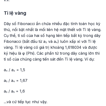
Tỉ lệ vàng
Dãy số Fibonacci ẩn chứa nhiều đặc tính toán học kỳ
thú, nổi bật nhất là mối liên hệ mật thiết với Tỉ lệ vàng.
Cụ thể, tỉ số của hai số hạng liên tiếp bất kỳ trong dãy
Fibonacci (bắt đầu từ a₃ và a₄) luôn xấp xỉ với Tỉ lệ
vàng. Tỉ lệ vàng có giá trị khoảng 1,618034 và được
ký hiệu là φ (Phi). Các phần tử trong dãy càng lớn thì
tỉ số của chúng càng tiến sát đến Tỉ lệ vàng. Ví dụ:
a₄ / a₃ = 1,5
a₅ / a₄ = 1,67
a₆ / a₅ = 1,6
...và cứ tiếp tục như vậy.