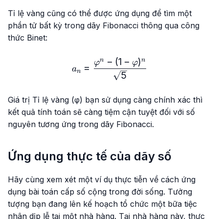
Tỉ lệ vàng cũng có thể được ứng dụng để tìm một
phần tử bất kỳ trong dãy Fibonacci thông qua công
thức Binet:
−
(
1
−
)
n
n
a_n=\frac{\varphi^n-(1-\v
φ
φ
=
a
n
5
Giá trị Tỉ lệ vàng (φ) bạn sử dụng càng chính xác thì
kết quả tính toán sẽ càng tiệm cận tuyệt đối với số
nguyên tương ứng trong dãy Fibonacci.
Ứng dụng thực tế của dãy số
Hãy cùng xem xét một ví dụ thực tiễn về cách ứng
dụng bài toán cấp số cộng trong đời sống. Tưởng
tượng bạn đang lên kế hoạch tổ chức một bữa tiệc
nhân dịp lễ tại một nhà hàng. Tại nhà hàng này, thực