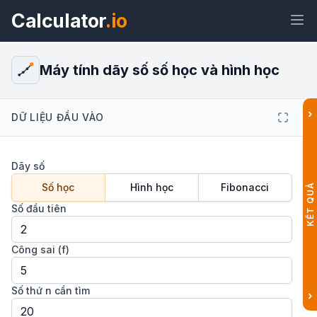
Calculator
.io
Máy tính dãy số số học và hình học
›
DỮ LIỆU ĐẦU VÀO
Tiện
Liên
Văn
HTML
ích
kết
bản
Dãy số
Xem trước Máy tính dãy số số học
Số học
Hình học
Fibonacci
KẾT QUẢ
và hình học Tiện ích
Số đầu tiên
Công sai (f)
Số thứ n cần tìm
›