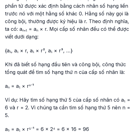
phần tử được xác định bằng cách nhân số hạng liền
trước nó với một hằng số khác 0. Hằng số này gọi là
công bội, thường được ký hiệu là r. Theo định nghĩa,
ta có: aₙ₊₁ = aₙ × r. Mọi cấp số nhân đều có thể được
viết dưới dạng:
{a₁, a₁ × r, a₁ × r², a₁ × r³, …}
Khi đã biết số hạng đầu tiên và công bội, công thức
tổng quát để tìm số hạng thứ n của cấp số nhân là:
aₙ = a₁ × rⁿ⁻¹
Ví dụ: Hãy tìm số hạng thứ 5 của cấp số nhân có a₁ =
6 và r = 2. Vì chúng ta cần tìm số hạng thứ 5 nên n =
5.
a₅ = a₁ × r⁵⁻¹ = 6 × 2⁴ = 6 × 16 = 96