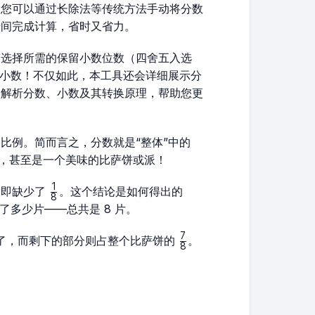
然您可以通过长除法等传统方法手动将分数
瞬间完成计算，省时又省力。
，选择所需的保留小数位数（四舍五入选
值小数！不仅如此，本工具还会详细展示分
入解析分数、小数及其转换原理，帮助您更
比例。简而言之，分数就是“整体”中的
量，甚至是一个美味的比萨饼或派！
1
\frac{1}
，即缺少了
。这个结论是如何得出的
8
{8}
了多少片——总共是 8 片。
7
\frac{7}
了，而剩下的部分则占整个比萨饼的
。
8
{8}