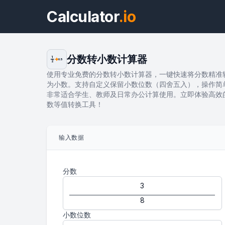
Calculator
.io
分数转小数计算器
1
0.5
2
使用专业免费的分数转小数计算器，一键快速将分数精准
为小数。支持自定义保留小数位数（四舍五入），操作简
非常适合学生、教师及日常办公计算使用。立即体验高效
数等值转换工具！
输入数据
分数
小数位数