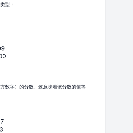
见类型：
99
ac{10}{11},\frac{5}{7},\frac{999}{1000}
00
下方数字）的分数。这意味着该分数的值等
67
ac{5}{4},\frac{8}{7},\frac{567}{123}
23