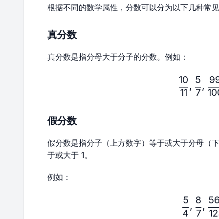
根据不同的数学属性，分数可以分为以下几种常
真分数
真分数是指分母大于分子的分数。例如：
10
5
9
\fr
,
,
11
7
10
假分数
假分数是指分子（上方数字）等于或大于分母（
于或大于 1。
例如：
5
8
5
\fr
,
,
4
7
1