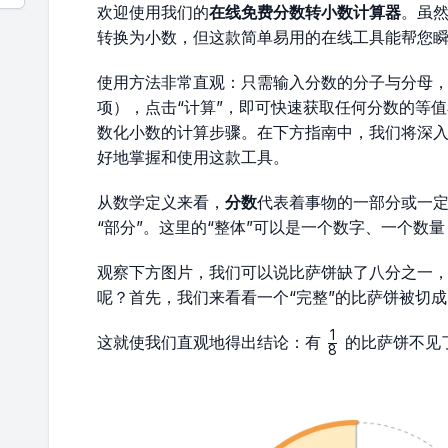
欢迎使用我们的
在线免费分数转小数计算器
。虽
转换为小数，但这款简单易用的在线工具能帮您
使用方法非常直观：只需输入分数的分子与分母
项），点击“计算”，即可快速获取任何分数的等
数化小数的计算步骤。在下方指南中，我们将深
好地掌握和使用这款工具。
从数学定义来看，
分数
代表着事物的一部分或一定
“部分”。这里的“整体”可以是一个数字、一个数
观察下方图片，我们可以说比萨饼缺了八分之一
呢？首先，我们来看看一个“完整”的比萨饼被切成
1
\frac{1}
这就使我们直观地得出结论：有
的比萨饼不见
8
{8}