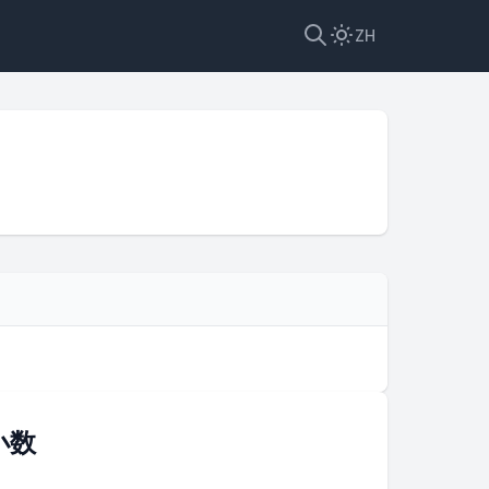
ZH
小数