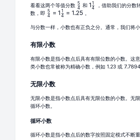
5
1
\frac{5}
1\frac{1}
1
看看这两个等值分数
和
，借助我们的分数
4
4
{4}
{4}
5
1
\frac{5}
=
1
=
1.25
数，即
。
4
4
{4}=1\frac{1}
{4}=1.25
与分数一样，小数也有正负之分。通常，我们将
有限小数
有限小数是指小数点后具有有限位数的小数。这
类小数也常被称为精确小数，例如 1.23 或 7.7894
无限小数
无限小数是指小数点后具有无限位数的小数。无
循环小数。
循环小数
循环小数是指小数点后的数字按照固定模式不断重复出现