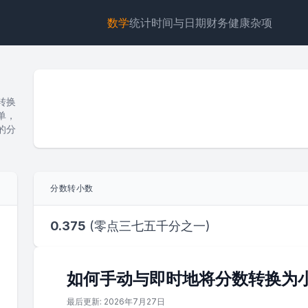
数学
统计
时间与日期
财务
健康
杂项
转换
单，
的分
小部件
链接
文本
HTML
分数转小数
预览 分数转小数计算器：将分数转换为有限小数 小部件
0.375
(
零点三七五千分之一
)
如何手动与即时地将分数转换为
最后更新: 2026年7月27日