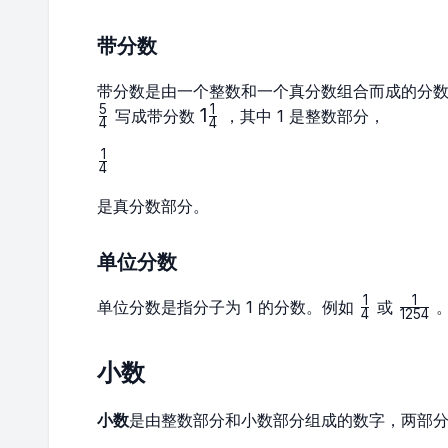
带分数
带分数是由一个整数和一个真分数组合而成的分
5
1
1\frac{1}
1
写成带分数
，其中 1 是整数部分，
4
4
{4}
1
\frac{1}
4
{4}
是真分数部分。
单位分数
1
1
\frac{1}
\frac{
单位分数是指分子为 1 的分数。例如
或
4
1254
{4}
{1254
小数
小数
是由整数部分和小数部分组成的数字，两部