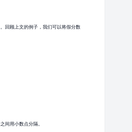
\frac{5}
数。回顾上文的例子，我们可以将假分数
{4}
1}
。
}
分之间用小数点分隔。