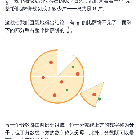
\frac{1}
。这个结论是如何得出的呢？首先，我们来看看一个“完
8
{8}
整”的比萨饼被切成了多少片——总共是 8 片。
1
\frac{1}
这就使我们直观地得出结论：有
的比萨饼不见了，而剩
8
{8}
7
\frac{7}
下的部分则占整个比萨饼的
。
8
{8}
每一个分数都由两部分组成：位于分数线上方的数字称为
分
子
，位于分数线下方的数字称为
分母
。此外，分数既可以是