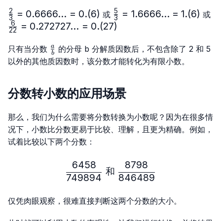
2
5
\frac{2}
=
0.6666...
=
0.
(
6
)
\frac{5}
=
1.6666...
=
1.
(
6
)
或
或
3
3
{3}=0.6666...
{3}=
6
\frac{6}
=
0.272727...
=
0.
(
27
)
22
= 0.(6)
1.6666...
{22}=0.272727...
= 1.(6)
\frac{a}
= 0.(27)
a
只有当分数
的分母 b 分解质因数后，不包含除了 2 和 5
b
{b}
以外的其他质因数时，该分数才能转化为有限小数。
分数转小数的应用场景
那么，我们为什么需要将分数转换为小数呢？因为在很多情
况下，小数比分数更易于比较、理解，且更为精确。例如，
试着比较以下两个分数：
6458
8798
\frac{6458}{749894} \ 
和
749894
846489
仅凭肉眼观察，很难直接判断这两个分数的大小。