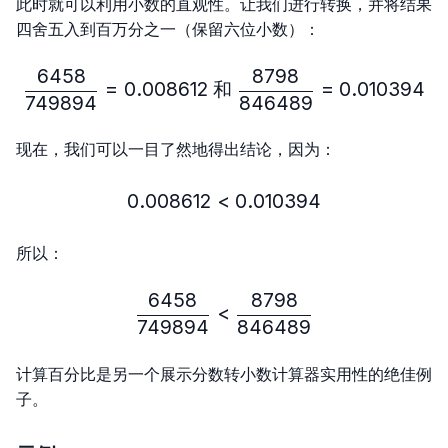
此时就可以利用小数的直观性。让我们进行转换，并将结果
四舍五入到百万分之一（保留六位小数）：
6458
8798
\frac{6458}{749894}=0.
=
0.008612
和
=
0.010394
749894
846489
现在，我们可以一目了然地得出结论，因为：
0.008612
<
0.008612 < 0.010394
0.010394
所以：
6458
8798
\frac{6458}{749894} < 
<
749894
846489
计算百分比是另一个展示分数转小数计算器实用性的绝佳例
子。