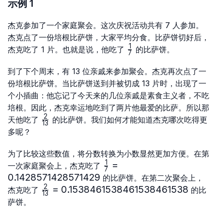
示例 1
杰克参加了一个家庭聚会。这次庆祝活动共有 7 人参加。
杰克点了一份培根比萨饼，大家平均分食。比萨饼切好后，
1
\frac{1}
杰克吃了 1 片。也就是说，他吃了
的比萨饼。
7
{7}
到了下个周末，有 13 位亲戚来参加聚会。杰克再次点了一
份培根比萨饼。当比萨饼送到并被切成 13 片时，出现了一
个小插曲：他忘记了今天来的几位亲戚是素食主义者，不吃
培根。因此，杰克幸运地吃到了两片他最爱的比萨。所以那
2
\frac{2}
天他吃了
的比萨饼。我们如何才能知道杰克哪次吃得更
13
{13}
多呢？
为了比较这些数值，将分数转换为小数显然更加方便。在第
1
\frac{1}
=
一次家庭聚会上，杰克吃了
7
{7}=0.1428571428571429
0.1428571428571429
的比萨饼。在第二次聚会上，
2
\frac{2}
=
0.1538461538461538461538
杰克吃了
的比
13
{13}=0.1538461538461538461538
萨饼。