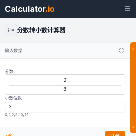
Calculator
.io
分数转小数计算器
1
0.5
2
›
输入数据
小部件
链接
文本
HTML
分数
预览 分数转小数计算器：将分数转换为
有限小数 小部件
结果
小数位数
0
,
1
,
2
,
5
,
10
,
14
›