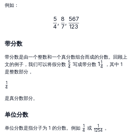
例如：
5
8
567
\frac{5}{4},\frac{8}{7},
,
,
4
7
123
带分数
带分数是由一个整数和一个真分数组合而成的分数。回顾上
5
1
\frac{5}
1\frac{1}
1
文的例子，我们可以将假分数
写成带分数
，其中 1
4
4
{4}
{4}
是整数部分，
1
\frac{1}
4
{4}
是真分数部分。
单位分数
1
1
\frac{1}
\frac{1}
单位分数是指分子为 1 的分数。例如
或
。
4
1254