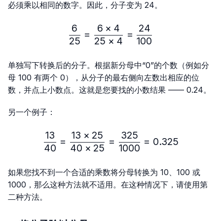
必须乘以相同的数字。因此，分子变为 24。
6
6
×
4
24
\frac{6}{25}=\frac{6 × 4
=
=
25
25
×
4
100
单独写下转换后的分子。根据新分母中“0”的个数（例如分
母 100 有两个 0），从分子的最右侧向左数出相应的位
数，并点上小数点。这就是您要找的小数结果 —— 0.24。
另一个例子：
13
13
×
25
325
\frac{13}{40}=\frac{13 
=
=
=
0.325
40
40
×
25
1000
如果您找不到一个合适的乘数将分母转换为 10、100 或
1000，那么这种方法就不适用。在这种情况下，请使用第
二种方法。