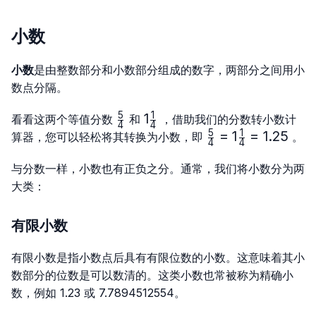
{4}
{1254}
小数
小数
是由整数部分和小数部分组成的数字，两部分之间用小
数点分隔。
5
1
\frac{5}
1\frac{1}
1
看看这两个等值分数
和
，借助我们的分数转小数计
4
4
{4}
{4}
5
1
\frac{5}
=
1
=
1.25
算器，您可以轻松将其转换为小数，即
。
4
4
{4}=1\frac{1}
{4}=1.25
与分数一样，小数也有正负之分。通常，我们将小数分为两
大类：
有限小数
有限小数是指小数点后具有有限位数的小数。这意味着其小
数部分的位数是可以数清的。这类小数也常被称为精确小
数，例如 1.23 或 7.7894512554。