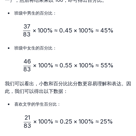
班级中男生的百分比：
37
\frac{37}{83} × 100\% ≈
×
100%
≈
0.45
×
100%
≈
45%
83
班级中女生的百分比：
46
\frac{46}{83} × 100\% ≈
×
100%
≈
0.55
×
100%
≈
55%
83
我们可以看出，小数和百分比比分数更容易理解和表达。因
此，我们可以得出以下数据：
喜欢文学的学生百分比：
21
\frac{21}{83} × 100\% ≈
×
100%
≈
0.25
×
100%
≈
25%
83