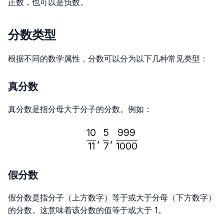
正数，也可以是负数。
分数类型
根据不同的数学属性，分数可以分为以下几种常见类型：
真分数
真分数是指分母大于分子的分数。例如：
10
5
999
\frac{10}{11},\frac{5}{7}
,
,
11
7
1000
假分数
假分数是指分子（上方数字）等于或大于分母（下方数字）
的分数。这意味着该分数的值等于或大于 1。