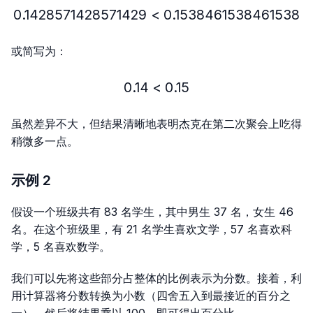
0.1428571428571429
<
0.1428571428571429 < 
0.1538461538461538
或简写为：
0.14
<
0.14 < 0.15
0.15
虽然差异不大，但结果清晰地表明杰克在第二次聚会上吃得
稍微多一点。
示例 2
假设一个班级共有 83 名学生，其中男生 37 名，女生 46
名。在这个班级里，有 21 名学生喜欢文学，57 名喜欢科
学，5 名喜欢数学。
我们可以先将这些部分占整体的比例表示为分数。接着，利
用计算器将分数转换为小数（四舍五入到最接近的百分之
一），然后将结果乘以 100，即可得出百分比。