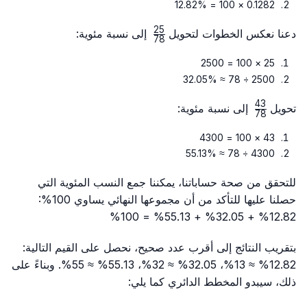
{78}
0.1282 × 100 = 12.82%
25
\frac{25}
دعنا نعكس الخطوات لتحويل
إلى نسبة مئوية:
78
{78}
25 × 100 = 2500
2500 ÷ 78 ≈ 32.05%
43
\frac{43}
تحويل
إلى نسبة مئوية:
78
{78}
43 × 100 = 4300
4300 ÷ 78 ≈ 55.13%
للتحقق من صحة حساباتنا، يمكننا جمع النسب المئوية التي
حصلنا عليها للتأكد من أن مجموعها النهائي يساوي 100%:
12.82% + 32.05% + 55.13% = 100%
بتقريب النتائج إلى أقرب عدد صحيح، نحصل على القيم التالية:
12.82% ≈ 13%، 32.05% ≈ 32%، 55.13% ≈ 55%. وبناءً على
ذلك، سيبدو المخطط الدائري كما يلي: