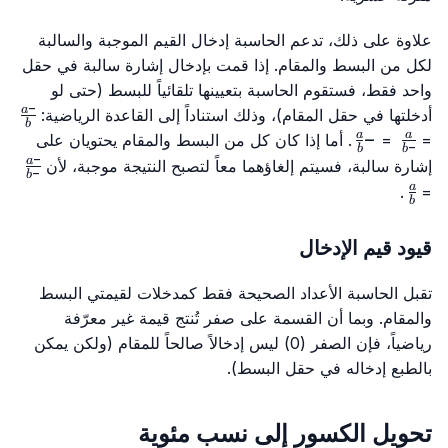
علاوة على ذلك، تدعم الحاسبة إدخال القيم الموجبة والسالبة
لكل من البسط والمقام. إذا قمت بإدخال إشارة سالبة في حقل
واحد فقط، فستقوم الحاسبة بتعيينها تلقائياً للبسط (حتى لو
−
ac{-
a
أدخلتها في حقل المقام)، وذلك استناداً إلى القاعدة الرياضية:
b
}{b}
\frac{a}
−
-
a
a
=
=
. أما إذا كان كل من البسط والمقام يحتويان على
−
b
b
\frac{a}
{-b}
−
rac{-
a
إشارة سالبة، فسيتم إلغاؤهما معاً لتصبح النتيجة موجبة، لأن
−
b
{b}
}{-b}
\frac{a}
a
.
=
b
{b}
قيود قيم الإدخال
تقبل الحاسبة الأعداد الصحيحة فقط كمدخلات لقيمتي البسط
والمقام. وبما أن القسمة على صفر تُنتج قيمة غير معرّفة
رياضياً، فإن الصفر (0) ليس إدخالاً صالحاً للمقام (ولكن يمكن
بالطبع إدخاله في حقل البسط).
تحويل الكسور إلى نسب مئوية