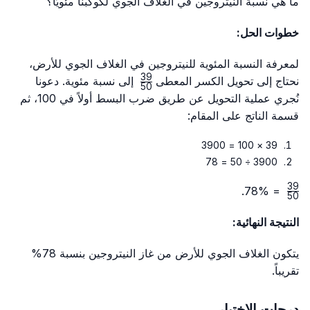
ما هي نسبة النيتروجين في الغلاف الجوي لكوكبنا مئويًا؟
خطوات الحل:
لمعرفة النسبة المئوية للنيتروجين في الغلاف الجوي للأرض،
39
\frac{39}
نحتاج إلى تحويل الكسر المعطى
إلى نسبة مئوية. دعونا
50
{50}
نُجري عملية التحويل عن طريق ضرب البسط أولاً في 100، ثم
قسمة الناتج على المقام:
39 × 100 = 3900
3900 ÷ 50 = 78
39
\frac{39}
= 78%.
50
{50}
النتيجة النهائية:
يتكون الغلاف الجوي للأرض من غاز النيتروجين بنسبة 78%
تقريباً.
درجات الاختبار