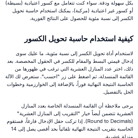
بكل سهولة ودقة. سواء كنت تتعامل مع كسور اعتيادية (بسيطة)
أو كسور غير اعتيادية (مركبة)، يمكنك استخدام حاسبة تحويل
الكسر إلى نسبة مئوية للحصول على النتائج الفورية.
كيفية استخدام حاسبة تحويل الكسور
لاستخدام أداة تحويل الكسر إلى نسبة مئوية، ما عليك سوى
إدخال قيمتي البسط والمقام للكسر في الحقول المخصصة. بعد
ذلك، اختر عدد المنازل العشرية التي ترغب في ظهورها من
القائمة المنسدلة، ثم اضغط على زر "احسب". ستعرض لك الآلة
الحاسبة النتيجة النهائية فوراً، بالإضافة إلى الخوارزمية وخطوات
الحل بالتفصيل.
يرجى ملاحظة أن القائمة المنسدلة الخاصة بعدد المنازل
العشرية تتضمن أيضاً خيار "التقريب إلى المنازل العشرية"
(Round to Decimals). إذا تركت حقل الإدخال فارغاً، فستقوم
الحاسبة بتقريب النتيجة النهائية تلقائياً بحد أقصى يصل إلى 14
منزلة عشرية.