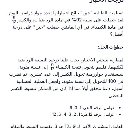
استلمت الطالبة "جين" نتائج اختباراتها لعدة مواد دراسية اليوم.
9
frac{9}
لقد حصلت على نسبة 92% في مادة الرياضيات، والكسر
12
{12}
في مادة الكيمياء. في أي المادتين حصلت "جين" على درجة
أفضل؟
خطوات الحل:
لمقارنة نتيجتي الاختبار، يجب علينا توحيد الصيغة الرياضية
9
\frac{9}
لكلتيهما. فلنقم بتحويل نتيجة الكيمياء
إلى نسبة مئوية.
12
{12}
سنستخدم خوارزمية تحويل الكسر إلى عدد عشري، ثم نضرب
في 100 للتحويل إلى نسبة مئوية. ولجعل العملية الحسابية
أسهل، دعنا نتحقق أولاً مما إذا كان من الممكن تبسيط الكسر
المعطى:
عوامل الرقم 9 هي: 1، 3، 9.
عوامل الرقم 12 هي: 1، 2، 3، 4، 6، 12.
العامل المشترك الأكبر لـ 9 و12 هو 3. بقسمة البسط والمقام