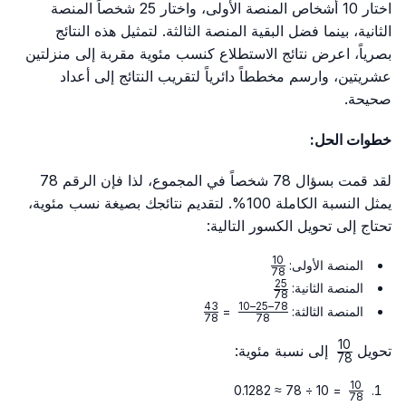
اختار 10 أشخاص المنصة الأولى، واختار 25 شخصاً المنصة
الثانية، بينما فضل البقية المنصة الثالثة. لتمثيل هذه النتائج
بصرياً، اعرض نتائج الاستطلاع كنسب مئوية مقربة إلى منزلتين
عشريتين، وارسم مخططاً دائرياً لتقريب النتائج إلى أعداد
صحيحة.
خطوات الحل:
لقد قمت بسؤال 78 شخصاً في المجموع، لذا فإن الرقم 78
يمثل النسبة الكاملة 100%. لتقديم نتائجك بصيغة نسب مئوية،
تحتاج إلى تحويل الكسور التالية:
10
\frac{10}
المنصة الأولى:
78
{78}
25
\frac{25}
المنصة الثانية:
78
{78}
43
78–25–10
\frac{43}
\frac{78
المنصة الثالثة:
=
78
78
{78}
– 25 –
10
10}{78}
\frac{10}
تحويل
إلى نسبة مئوية:
78
{78}
10
\frac{10}
= 10 ÷ 78 ≈ 0.1282
78