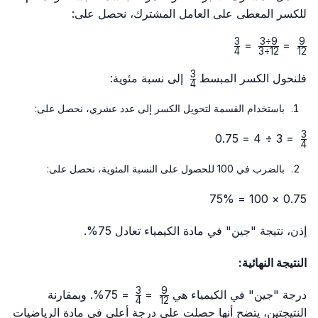
للكسر المعطى على العامل المشترك، نحصل على:
3
3
÷
9
9
\frac{3}
\frac{9
\frac{9}
=
=
4
3
÷
12
12
{4}
÷ 3}
{12}
3
\frac{3}
{12 ÷
فلنحول الكسر المبسط
إلى نسبة مئوية:
4
{4}
3}
باستخدام القسمة لتحويل الكسر إلى عدد عشري، نحصل على:
3
\frac{3}
= 3 ÷ 4 = 0.75
4
{4}
بالضرب في 100 للحصول على النسبة المئوية، نحصل على:
0.75 × 100 = 75%
إذن، نتيجة "جين" في مادة الكيمياء تعادل 75%.
النتيجة النهائية:
3
9
\frac{3}
\frac{9}
درجة "جين" في الكيمياء هي
=
= 75%. وبمقارنة
4
12
{4}
{12}
النتيجتين، يتضح أنها حصلت على درجة أعلى في مادة الرياضيات