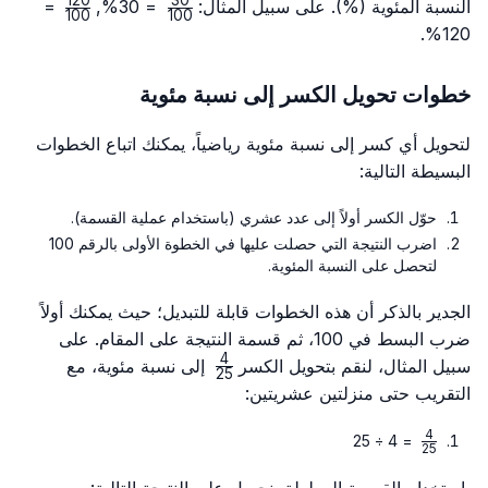
\frac{120}
\frac{30}
النسبة المئوية (%). على سبيل المثال:
= 30%,
=
100
100
{100}
{100}
120%.
خطوات تحويل الكسر إلى نسبة مئوية
لتحويل أي كسر إلى نسبة مئوية رياضياً، يمكنك اتباع الخطوات
البسيطة التالية:
حوّل الكسر أولاً إلى عدد عشري (باستخدام عملية القسمة).
اضرب النتيجة التي حصلت عليها في الخطوة الأولى بالرقم 100
لتحصل على النسبة المئوية.
الجدير بالذكر أن هذه الخطوات قابلة للتبديل؛ حيث يمكنك أولاً
ضرب البسط في 100، ثم قسمة النتيجة على المقام. على
4
\frac{4}
سبيل المثال، لنقم بتحويل الكسر
إلى نسبة مئوية، مع
25
{25}
التقريب حتى منزلتين عشريتين:
4
\frac{4}
= 4 ÷ 25
25
{25}
باستخدام القسمة المطولة، نحصل على النتيجة التالية: