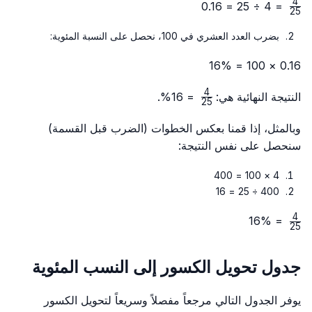
4
\frac{4}
= 4 ÷ 25 = 0.16
25
{25}
بضرب العدد العشري في 100، نحصل على النسبة المئوية:
0.16 × 100 = 16%
4
\frac{4}
النتيجة النهائية هي:
= 16%.
25
{25}
وبالمثل، إذا قمنا بعكس الخطوات (الضرب قبل القسمة)
سنحصل على نفس النتيجة:
4 × 100 = 400
400 ÷ 25 = 16
4
\frac{4}
= 16%
25
{25}
جدول تحويل الكسور إلى النسب المئوية
يوفر الجدول التالي مرجعاً مفصلاً وسريعاً لتحويل الكسور