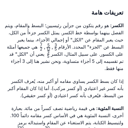
تعريفات هامة
الكسر:
هو رقم يتكون من جزأين رئيسيين؛ البسط والمقام، ويتم
الفصل بينهما بواسطة خط الكسر. يمثل الكسر جزءاً من الكل،
حيث يعبر المقام عن "الكل" أو إجمالي الأجزاء، بينما يعبر
7
5
3
\frac{7}
\frac{5}
\frac{3}
البسط عن "الجزء" المحدد. الأرقام
,
,
هي جميعها أمثلة
2
12
5
{2}
{12}
{5}
3
\frac{3}
على الكسور. على سبيل المثال، الكسر
يعني أن "الكل" قد
5
{5}
تم تقسيمه إلى 5 أجزاء متساوية، ونحن نشير هنا إلى 3 أجزاء
منها فقط.
إذا كان بسط الكسر يساوى مقامه أو أكبر منه، يُعرف الكسر
بأنه كسر غير اعتيادي (أو كسر مركب). أما إذا كان المقام أكبر
من البسط، فيُعرف بأنه كسر اعتيادي (أو كسر حقيقي).
النسبة المئوية:
هي قيمة رياضية تصف كسراً من مائة. بعبارة
أخرى، النسبة المئوية هي في الأساس كسر مقامه دائماً 100.
ولتبسيط الكتابة، يتم الاستغناء عن المقام واستبداله برمز
120
30