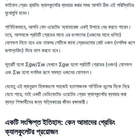
ফাইনাল গ্রেড প্ল্যানিং ক্যালকুলেটর ব্যবহার করার সময় আপনি ঠিক এই পরিস্থিতির
মুখোমুখি হবেন।
গাণিতিকভাবে, আপনি বেস ওয়েটেড অ্যাভারেজ একই উপায়ে বের করতে পারেন।
তবে, আপনাকে প্রতিটি গ্রেডের সাথে এর গুণফলের (ওজনের সাথে গুণিত)
যোগফল নিতে হবে এবং তারপর সেটিকে জানা গ্রেডগুলোর মোট ওজন (দশমিক রূপে
রূপান্তরিত) দিয়ে ভাগ করতে হবে।
সূত্রটি হলো Σgw/Σw যেখানে Σgw হলো প্রতিটি গ্রেডের (ওজন) যোগফল
এবং Σw হলো দশমিক রূপে সমস্ত ওজনের যোগফল।
যেহেতু এই ম্যানুয়াল হিসাবগুলো সহজেই হতাশাজনক গাণিতিক ভুলের দিকে নিয়ে
যেতে পারে, তাই একটি ডেডিকেটেড ওয়েটেড গ্রেড ক্যালকুলেটর ব্যবহার করা
ব্যস্ত শিক্ষার্থীদের জন্য সত্যিকারের জীবন রক্ষাকারী।
একটি সংক্ষিপ্ত ইতিহাস: কেন আমাদের গ্রেডিং
ক্যালকুলেটর প্রয়োজন