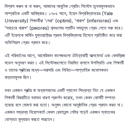
বিশ্বাস করুন বা না করুন, আমাদের আধুনিক গ্রেডিং সিস্টেম তুলনামূলকভাবে
সাম্প্রতিক একটি আবিষ্কার। ১৭৮৫ সালে, ইয়েল বিশ্ববিদ্যালয়ের (Yale
University) শিক্ষার্থীরা 'সেরা' (optimi), 'খারাপ' (inferiores) এবং
'সবচেয়ে খারাপ' (peiores) শব্দগুলোর ল্যাটিন সমতুল্য গ্রেড পেতে শুরু করে।
এটি ইয়েলকে মার্কিন যুক্তরাষ্ট্রের প্রথম বিশ্ববিদ্যালয় হিসেবে প্রতিষ্ঠিত করে যারা
অফিশিয়াল গ্রেড প্রদান করে।
এই পরিবর্তনের আগে, আমেরিকান কলেজগুলো ঐতিহ্যবাহী অক্সফোর্ড এবং কেমব্রিজ
মডেল অনুসরণ করত। এই সিস্টেমগুলোতে নিয়মিত ক্লাসে উপস্থিতি এবং শিক্ষার্থী
ও তাদের প্রক্টরের মধ্যে—সরাসরি এবং লিখিত—সাপ্তাহিক কথোপকথন
বাধ্যতামূলক ছিল।
যখন একজন প্রক্টর বা অধ্যাপকদের একটি প্যানেল সিদ্ধান্ত নিত যে একজন
শিক্ষার্থী বিষয়টিতে যথাযথ ধারণা প্রদর্শন করেছে, তখন কেবল কোর্সটি সম্পন্ন
হয়েছে বলে ঘোষণা করা হতো। অনুষদ কোনো আনুষ্ঠানিক গ্রেড প্রদান করত না।
একজন সম্ভাব্য নিয়োগকর্তা কেবল রেফারেন্স লেটার পড়েই একজন স্নাতকের
যোগ্যতা মূল্যায়ন করতে পারতেন।