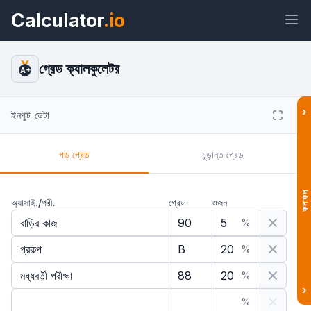
Calculator
.io
গ্রেড ক্যালকুলেটর
A+
›
উইজেট
লিঙ্ক
টেক্সট
এইচটিএমএল
ইনপুট ডেটা
গড় গ্রেড
চূড়ান্ত গ্রেড
প্রিভিউ গ্রেড ক্যালকুলেটর উইজেট
ফলাফল
অ্যাসাই./পরী.
গ্রেড
ওজন
%
%
%
›
%