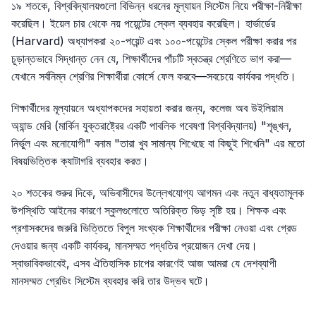
১৯ শতকে, বিশ্ববিদ্যালয়গুলো বিভিন্ন ধরনের মূল্যায়ন সিস্টেম নিয়ে পরীক্ষা-নিরীক্ষা
করেছিল। ইয়েল চার থেকে নয় পয়েন্টের স্কেল ব্যবহার করেছিল। হার্ভার্ডের
(Harvard) অধ্যাপকরা ২০-পয়েন্ট এবং ১০০-পয়েন্টের স্কেল পরীক্ষা করার পর
চূড়ান্তভাবে সিদ্ধান্ত নেন যে, শিক্ষার্থীদের পাঁচটি স্বতন্ত্র শ্রেণিতে ভাগ করা—
যেখানে সর্বনিম্ন শ্রেণির শিক্ষার্থীরা কোর্সে ফেল করবে—সবচেয়ে কার্যকর পদ্ধতি।
শিক্ষার্থীদের মূল্যায়নে অধ্যাপকদের সহায়তা করার জন্য, কলেজ অব উইলিয়াম
অ্যান্ড মেরি (মার্কিন যুক্তরাষ্ট্রের একটি পাবলিক গবেষণা বিশ্ববিদ্যালয়) "শৃঙ্খল,
নির্ভুল এবং মনোযোগী" বনাম "তারা খুব সামান্য শিখেছে বা কিছুই শিখেনি" এর মতো
বিষয়ভিত্তিক ক্যাটাগরি ব্যবহার করত।
২০ শতকের শুরুর দিকে, অভিবাসীদের উল্লেখযোগ্য আগমন এবং নতুন বাধ্যতামূলক
উপস্থিতি আইনের কারণে স্কুলগুলোতে অতিরিক্ত ভিড় সৃষ্টি হয়। শিক্ষক এবং
প্রশাসকদের জরুরি ভিত্তিতে বিপুল সংখ্যক শিক্ষার্থীদের পরীক্ষা নেওয়া এবং গ্রেড
দেওয়ার জন্য একটি কার্যকর, মানসম্মত পদ্ধতির প্রয়োজন দেখা দেয়।
স্বাভাবিকভাবেই, এসব ঐতিহাসিক চাপের কারণেই আজ আমরা যে দেশব্যাপী
মানসম্মত গ্রেডিং সিস্টেম ব্যবহার করি তার উদ্ভব ঘটে।