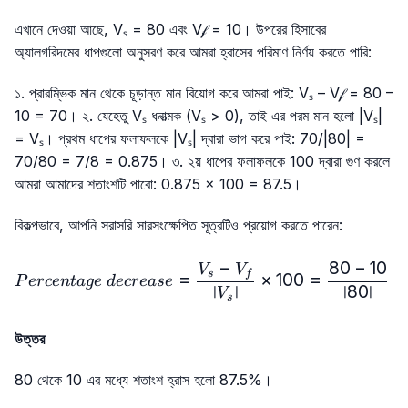
এখানে দেওয়া আছে, Vₛ = 80 এবং V𝒻 = 10। উপরের হিসাবের
অ্যালগরিদমের ধাপগুলো অনুসরণ করে আমরা হ্রাসের পরিমাণ নির্ণয় করতে পারি:
১. প্রারম্ভিক মান থেকে চূড়ান্ত মান বিয়োগ করে আমরা পাই: Vₛ – V𝒻 = 80 –
10 = 70। ২. যেহেতু Vₛ ধনাত্মক (Vₛ > 0), তাই এর পরম মান হলো |Vₛ|
= Vₛ। প্রথম ধাপের ফলাফলকে |Vₛ| দ্বারা ভাগ করে পাই: 70/|80| =
70/80 = 7/8 = 0.875। ৩. ২য় ধাপের ফলাফলকে 100 দ্বারা গুণ করলে
আমরা আমাদের শতাংশটি পাবো: 0.875 × 100 = 87.5।
বিকল্পভাবে, আপনি সরাসরি সারসংক্ষেপিত সূত্রটিও প্রয়োগ করতে পারেন:
−
80
−
10
Percentage\ decrease=\
V
V
s
f
=
×
100
=
×
P
erce
n
t
a
g
e
d
ecre
a
se
∣
∣
∣80∣
V
s
উত্তর
80 থেকে 10 এর মধ্যে শতাংশ হ্রাস হলো 87.5%।