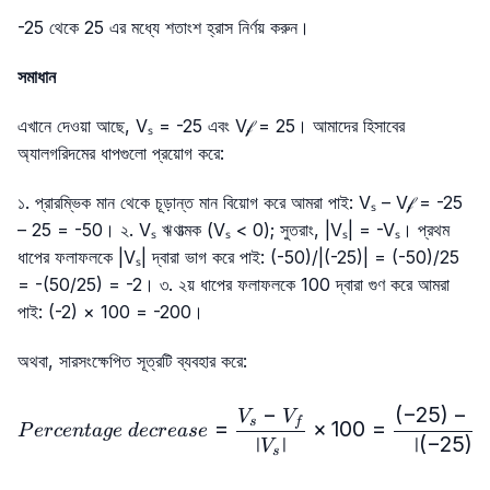
-25 থেকে 25 এর মধ্যে শতাংশ হ্রাস নির্ণয় করুন।
সমাধান
এখানে দেওয়া আছে, Vₛ = -25 এবং V𝒻 = 25। আমাদের হিসাবের
অ্যালগরিদমের ধাপগুলো প্রয়োগ করে:
১. প্রারম্ভিক মান থেকে চূড়ান্ত মান বিয়োগ করে আমরা পাই: Vₛ – V𝒻 = -25
– 25 = -50। ২. Vₛ ঋণাত্মক (Vₛ < 0); সুতরাং, |Vₛ| = -Vₛ। প্রথম
ধাপের ফলাফলকে |Vₛ| দ্বারা ভাগ করে পাই: (-50)/|(-25)| = (-50)/25
= -(50/25) = -2। ৩. ২য় ধাপের ফলাফলকে 100 দ্বারা গুণ করে আমরা
পাই: (-2) × 100 = -200।
অথবা, সারসংক্ষেপিত সূত্রটি ব্যবহার করে:
−
(
−
25
)
−
2
Percentage\ decrease=\f
V
V
s
f
=
×
100
=
P
erce
n
t
a
g
e
d
ecre
a
se
∣
∣
∣
(
−
25
)
∣
V
s