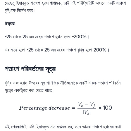
যেহেতু হিসাবকৃত শতাংশ হ্রাস ঋণাত্মক, তাই এই পরিস্থিতিটি আসলে একটি শতাংশ
বৃদ্ধিকে নির্দেশ করে।
উত্তর
-25 থেকে 25 এর মধ্যে শতাংশ হ্রাস হলো -200%।
এর মানে হলো -25 থেকে 25 এর মধ্যে শতাংশ বৃদ্ধি হলো 200%।
শতাংশ পরিবর্তনের সূত্র
বৃদ্ধি এবং হ্রাস উভয়ের মূল গাণিতিক নীতিগুলোকে একটি একক শতাংশ পরিবর্তন
সূত্রে একত্রিত করা যেতে পারে:
−
Percentage\ decrease=\f
V
V
s
f
=
×
100
P
erce
n
t
a
g
e
d
ecre
a
se
∣
∣
V
s
এই প্রেক্ষাপটে, যদি হিসাবকৃত মান ধনাত্মক হয়, তবে আমরা শতাংশ হ্রাসের কথা