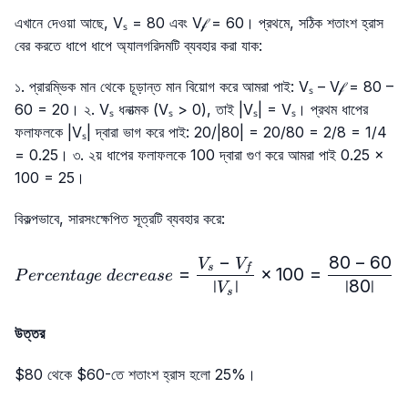
এখানে দেওয়া আছে, Vₛ = 80 এবং V𝒻 = 60। প্রথমে, সঠিক শতাংশ হ্রাস
বের করতে ধাপে ধাপে অ্যালগরিদমটি ব্যবহার করা যাক:
১. প্রারম্ভিক মান থেকে চূড়ান্ত মান বিয়োগ করে আমরা পাই: Vₛ – V𝒻 = 80 –
60 = 20। ২. Vₛ ধনাত্মক (Vₛ > 0), তাই |Vₛ| = Vₛ। প্রথম ধাপের
ফলাফলকে |Vₛ| দ্বারা ভাগ করে পাই: 20/|80| = 20/80 = 2/8 = 1/4
= 0.25। ৩. ২য় ধাপের ফলাফলকে 100 দ্বারা গুণ করে আমরা পাই 0.25 ×
100 = 25।
বিকল্পভাবে, সারসংক্ষেপিত সূত্রটি ব্যবহার করে:
−
80
−
60
Percentage\ decrease=\
V
V
s
f
=
×
100
=
P
erce
n
t
a
g
e
d
ecre
a
se
∣
∣
∣80∣
V
s
উত্তর
$80 থেকে $60-তে শতাংশ হ্রাস হলো 25%।