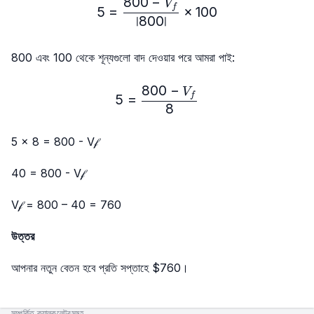
800
−
5=\frac{800-V_f}{|800|}
V
f
5
=
×
100
∣800∣
800 এবং 100 থেকে শূন্যগুলো বাদ দেওয়ার পরে আমরা পাই:
800
−
5=\frac{800-V_f}{8}
V
f
5
=
8
5 × 8 = 800 - V𝒻
40 = 800 - V𝒻
V𝒻 = 800 – 40 = 760
উত্তর
আপনার নতুন বেতন হবে প্রতি সপ্তাহে $760।
সম্পর্কিত ক্যালকুলেটরসমূহ