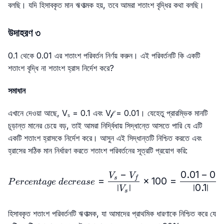
বলছি। যদি হিসাবকৃত মান ঋণাত্মক হয়, তবে আমরা শতাংশ বৃদ্ধির কথা বলছি।
উদাহরণ ৩
0.1 থেকে 0.01 এর শতাংশ পরিবর্তন নির্ণয় করুন। এই পরিবর্তনটি কি একটি
শতাংশ বৃদ্ধি না শতাংশ হ্রাস নির্দেশ করে?
সমাধান
এখানে দেওয়া আছে, Vₛ = 0.1 এবং V𝒻 = 0.01। যেহেতু প্রারম্ভিক মানটি
চূড়ান্ত মানের চেয়ে বড়, তাই আমরা নির্দ্বিধায় সিদ্ধান্তে আসতে পারি যে এটি
একটি শতাংশ হ্রাসকে নির্দেশ করে। আসুন এই সিদ্ধান্তটি নিশ্চিত করতে এবং
হ্রাসের সঠিক মান নির্ধারণ করতে শতাংশ পরিবর্তনের সূত্রটি প্রয়োগ করি:
−
0.01
−
0.1
Percentage\ decrease=\fr
V
V
s
f
=
×
100
=
P
erce
n
t
a
g
e
d
ecre
a
se
∣
∣
∣0.1∣
V
s
হিসাবকৃত শতাংশ পরিবর্তনটি ঋণাত্মক, যা আমাদের প্রাথমিক ধারণাকে নিশ্চিত করে যে