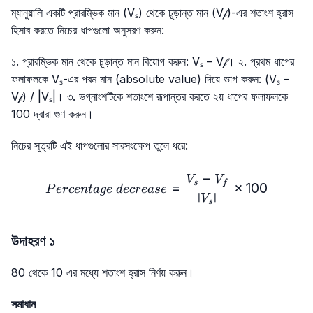
ম্যানুয়ালি একটি প্রারম্ভিক মান (Vₛ) থেকে চূড়ান্ত মান (V𝒻)-এর শতাংশ হ্রাস
হিসাব করতে নিচের ধাপগুলো অনুসরণ করুন:
১. প্রারম্ভিক মান থেকে চূড়ান্ত মান বিয়োগ করুন: Vₛ – V𝒻। ২. প্রথম ধাপের
ফলাফলকে Vₛ-এর পরম মান (absolute value) দিয়ে ভাগ করুন: (Vₛ –
V𝒻) / |Vₛ|। ৩. ভগ্নাংশটিকে শতাংশে রূপান্তর করতে ২য় ধাপের ফলাফলকে
100 দ্বারা গুণ করুন।
নিচের সূত্রটি এই ধাপগুলোর সারসংক্ষেপ তুলে ধরে:
−
Percentage\ decrease=\f
V
V
s
f
=
×
100
P
erce
n
t
a
g
e
d
ecre
a
se
∣
∣
V
s
উদাহরণ ১
80 থেকে 10 এর মধ্যে শতাংশ হ্রাস নির্ণয় করুন।
সমাধান