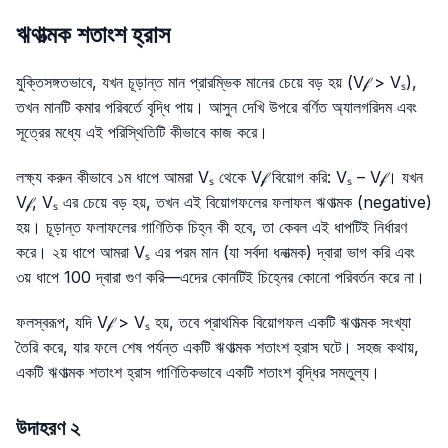
ঋণাত্মক শতাংশ হ্রাস
যুক্তিসঙ্গতভাবে, যখন চূড়ান্ত মান প্রারম্ভিক মানের চেয়ে বড় হয় (V𝒻 > Vₛ),
তখন মানটি কমার পরিবর্তে বৃদ্ধি পায়। আসুন দেখি উপরে বর্ণিত অ্যালগরিদম এবং
সূত্রের মধ্যে এই পরিস্থিতিটি কীভাবে কাজ করে।
লক্ষ্য করুন কীভাবে ১ম ধাপে আমরা Vₛ থেকে V𝒻 বিয়োগ করি: Vₛ – V𝒻। যখন
V𝒻, Vₛ এর চেয়ে বড় হয়, তখন এই বিয়োগফলের ফলাফল ঋণাত্মক (negative)
হয়। চূড়ান্ত ফলাফলের গাণিতিক চিহ্ন কী হবে, তা কেবল এই ধাপটিই নির্ধারণ
করে। ২য় ধাপে আমরা Vₛ এর পরম মান (যা সর্বদা ধনাত্মক) দ্বারা ভাগ করি এবং
৩য় ধাপে 100 দ্বারা গুণ করি—এদের কোনটিই চিহ্নের কোনো পরিবর্তন করে না।
ফলস্বরূপ, যদি V𝒻 > Vₛ হয়, তবে প্রাথমিক বিয়োগফল একটি ঋণাত্মক সংখ্যা
তৈরি করে, যার ফলে শেষ পর্যন্ত একটি ঋণাত্মক শতাংশ হ্রাস ঘটে। সহজ কথায়,
একটি ঋণাত্মক শতাংশ হ্রাস গাণিতিকভাবে একটি শতাংশ বৃদ্ধির সমতুল্য।
উদাহরণ ২