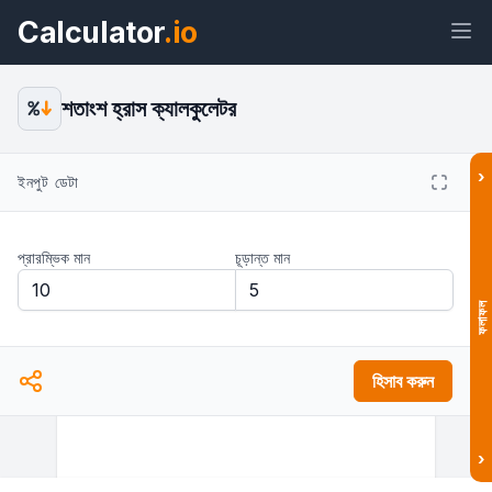
Calculator
.io
শতাংশ হ্রাস ক্যালকুলেটর
›
ইনপুট ডেটা
উইজেট
লিঙ্ক
টেক্সট
এইচটিএমএল
প্রারম্ভিক মান
চূড়ান্ত মান
প্রিভিউ শতাংশ হ্রাস ক্যালকুলেটর: শতকরা হ্রাস হিসাব
উইজেট
ফলাফল
হিসাব করুন
›