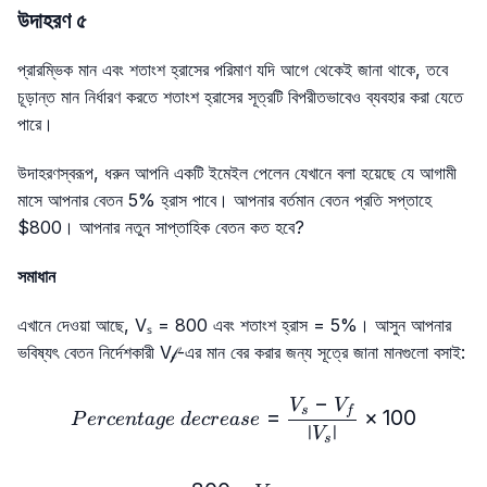
উদাহরণ ৫
প্রারম্ভিক মান এবং শতাংশ হ্রাসের পরিমাণ যদি আগে থেকেই জানা থাকে, তবে
চূড়ান্ত মান নির্ধারণ করতে শতাংশ হ্রাসের সূত্রটি বিপরীতভাবেও ব্যবহার করা যেতে
পারে।
উদাহরণস্বরূপ, ধরুন আপনি একটি ইমেইল পেলেন যেখানে বলা হয়েছে যে আগামী
মাসে আপনার বেতন 5% হ্রাস পাবে। আপনার বর্তমান বেতন প্রতি সপ্তাহে
$800। আপনার নতুন সাপ্তাহিক বেতন কত হবে?
সমাধান
এখানে দেওয়া আছে, Vₛ = 800 এবং শতাংশ হ্রাস = 5%। আসুন আপনার
ভবিষ্যৎ বেতন নির্দেশকারী V𝒻-এর মান বের করার জন্য সূত্রে জানা মানগুলো বসাই:
−
Percentage\ decrease=\f
V
V
s
f
=
×
100
P
erce
n
t
a
g
e
d
ecre
a
se
∣
∣
V
s