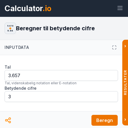
Calculator
.io
Beregner til betydende cifre
5.678
5.68
›
INPUTDATA
Widget
Link
Tekst
HTML
Tal
Forhåndsvisning Beregner til
betydende cifre Widget
RESULTATER
Tal, videnskabelig notation eller E-notation
Betydende cifre
›
Beregn