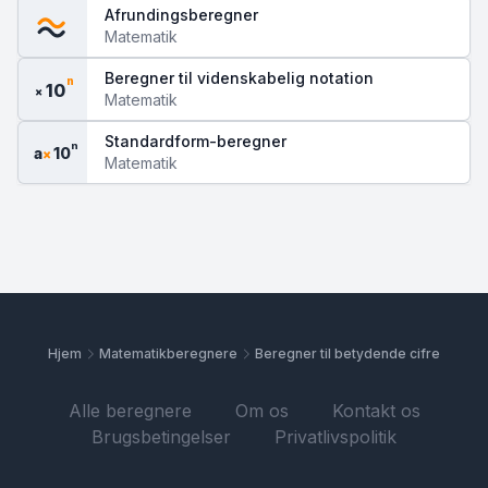
Afrundingsberegner
Matematik
Beregner til videnskabelig notation
n
10
×
Matematik
Standardform-beregner
n
a
10
×
Matematik
Hjem
Matematikberegnere
Beregner til betydende cifre
Alle beregnere
Om os
Kontakt os
Brugsbetingelser
Privatlivspolitik