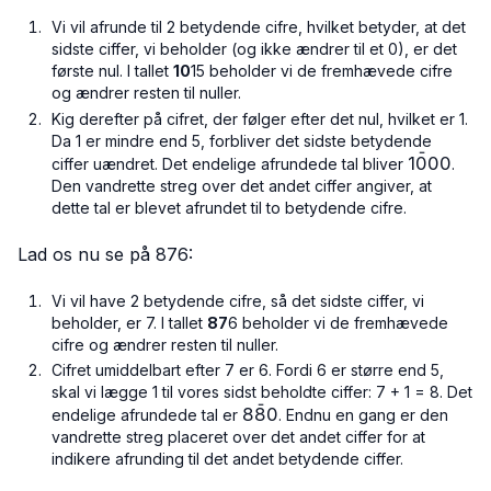
Vi vil afrunde til 2 betydende cifre, hvilket betyder, at det
sidste ciffer, vi beholder (og ikke ændrer til et 0), er det
første nul. I tallet
10
15 beholder vi de fremhævede cifre
og ændrer resten til nuller.
Kig derefter på cifret, der følger efter det nul, hvilket er 1.
Da 1 er mindre end 5, forbliver det sidste betydende
ˉ
1\bar{0}
1
0
00
ciffer uændret. Det endelige afrundede tal bliver
.
Den vandrette streg over det andet ciffer angiver, at
dette tal er blevet afrundet til to betydende cifre.
Lad os nu se på 876:
Vi vil have 2 betydende cifre, så det sidste ciffer, vi
beholder, er 7. I tallet
87
6 beholder vi de fremhævede
cifre og ændrer resten til nuller.
Cifret umiddelbart efter 7 er 6. Fordi 6 er større end 5,
skal vi lægge 1 til vores sidst beholdte ciffer: 7 + 1 = 8. Det
ˉ
8\bar{8}0
8
8
0
endelige afrundede tal er
. Endnu en gang er den
vandrette streg placeret over det andet ciffer for at
indikere afrunding til det andet betydende ciffer.