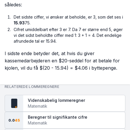
således:
Det sidste ciffer, vi ønsker at beholde, er 3, som det ses i
15.93
75.
Cifret umiddelbart efter 3 er 7. Da 7 er større end 5, øger
vi det sidst beholdte ciffer med 1: 3 + 1 = 4. Det endelige
afrundede tal er 15.94.
I sidste ende betyder det, at hvis du giver
kassemedarbejderen en $20-seddel for at betale for
kjolen, vil du få $(20 - 15.94) = $4.06 i byttepenge.
RELATEREDE LOMMEREGNERE
Videnskabelig lommeregner
fx
Matematik
Beregner til signifikante cifre
0.0
45
Matematik