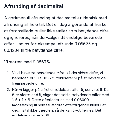
Afrunding af decimaltal
Algoritmen til afrunding af decimaltal er identisk med
afrunding af hele tal. Det er dog afgørende at huske,
at foranstillede nuller ikke tæller som betydende cifre
og ignoreres, når du vælger dit endelige bevarede
ciffer. Lad os for eksempel afrunde 9.05675 og
0.01234 til tre betydende cifre.
Vi starter med 9.05675:
Vi vil have tre betydende cifre, så det sidste ciffer, vi
beholder, er 5. I
9.05
675 fokuserer vi på at bevare de
fremhævede cifre.
Når vi kigger på cifret umiddelbart efter 5, ser vi et 6. Da
6 er større end 5, stiger det sidste betydende ciffer med
1: 5 + 1 = 6. Dette efterlader os med 9.06000. I
modsætning til hele tal ændrer efterfølgende nuller i et
decimaltal ikke værdien, så de kan trygt fjernes. Det
endelige svar er 9.06.