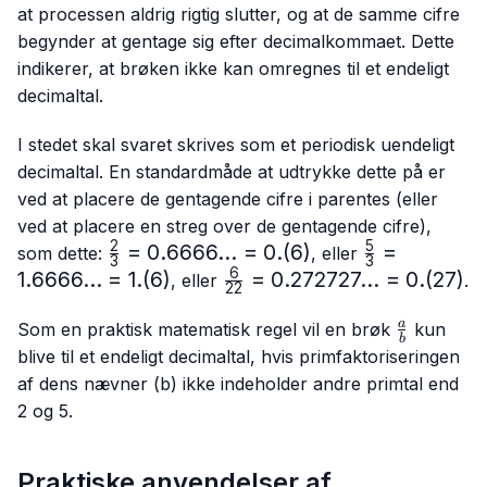
at processen aldrig rigtig slutter, og at de samme cifre
begynder at gentage sig efter decimalkommaet. Dette
indikerer, at brøken ikke kan omregnes til et endeligt
decimaltal.
I stedet skal svaret skrives som et periodisk uendeligt
decimaltal. En standardmåde at udtrykke dette på er
ved at placere de gentagende cifre i parentes (eller
ved at placere en streg over de gentagende cifre),
2
5
\frac{2}
=
0.6666...
=
0.
(
6
)
\frac{5}
=
som dette:
, eller
3
3
{3}=0.6666...
{3}=
6
1.6666...
=
1.
(
6
)
\frac{6}
=
0.272727...
=
0.
(
27
)
, eller
.
22
= 0.(6)
1.6666...
{22}=0.272727...
= 1.(6)
\frac{a}
= 0.(27)
a
Som en praktisk matematisk regel vil en brøk
kun
b
{b}
blive til et endeligt decimaltal, hvis primfaktoriseringen
af dens nævner (b) ikke indeholder andre primtal end
2 og 5.
Praktiske anvendelser af