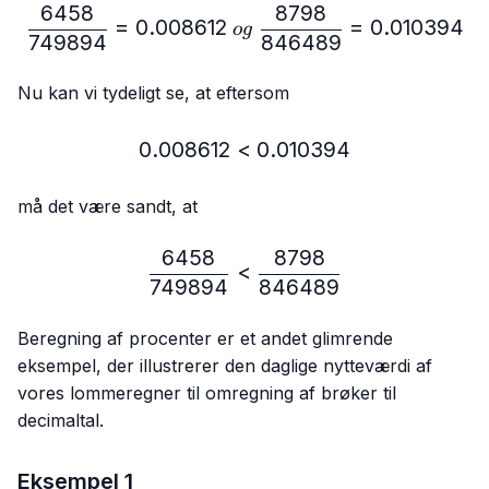
6458
8798
\frac{6458}{749894}=0.
=
0.008612
=
0.010394
o
g
749894
846489
Nu kan vi tydeligt se, at eftersom
0.008612
<
0.008612 < 0.010394
0.010394
må det være sandt, at
6458
8798
\frac{6458}{749894} < 
<
749894
846489
Beregning af procenter er et andet glimrende
eksempel, der illustrerer den daglige nytteværdi af
vores lommeregner til omregning af brøker til
decimaltal.
Eksempel 1