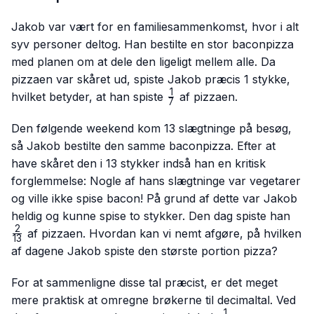
Jakob var vært for en familiesammenkomst, hvor i alt
syv personer deltog. Han bestilte en stor baconpizza
med planen om at dele den ligeligt mellem alle. Da
pizzaen var skåret ud, spiste Jakob præcis 1 stykke,
1
\frac{1}
hvilket betyder, at han spiste
af pizzaen.
7
{7}
Den følgende weekend kom 13 slægtninge på besøg,
så Jakob bestilte den samme baconpizza. Efter at
have skåret den i 13 stykker indså han en kritisk
forglemmelse: Nogle af hans slægtninge var vegetarer
og ville ikke spise bacon! På grund af dette var Jakob
\fr
heldig og kunne spise to stykker. Den dag spiste han
{13
2
af pizzaen. Hvordan kan vi nemt afgøre, på hvilken
13
af dagene Jakob spiste den største portion pizza?
For at sammenligne disse tal præcist, er det meget
mere praktisk at omregne brøkerne til decimaltal. Ved
1