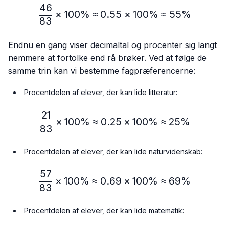
46
\frac{46}{83} × 100\% ≈
×
100%
≈
0.55
×
100%
≈
55%
83
Endnu en gang viser decimaltal og procenter sig langt
nemmere at fortolke end rå brøker. Ved at følge de
samme trin kan vi bestemme fagpræferencerne:
Procentdelen af elever, der kan lide litteratur:
21
\frac{21}{83} × 100\% ≈
×
100%
≈
0.25
×
100%
≈
25%
83
Procentdelen af elever, der kan lide naturvidenskab:
57
\frac{57}{83} × 100\% ≈
×
100%
≈
0.69
×
100%
≈
69%
83
Procentdelen af elever, der kan lide matematik: