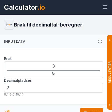
Calculator
.io
Brøk til decimaltal-beregner
1
0.5
2
›
INPUTDATA
Widget
Link
Tekst
HTML
Brøk
Forhåndsvisning Brøk til decimaltal-
beregner: Nem omregning Widget
RESULTATER
Decimalpladser
0
,
1
,
2
,
5
,
10
,
14
›