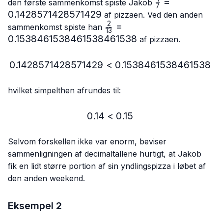
\frac{1}
=
den første sammenkomst spiste Jakob
7
{7}=0.142857
0.1428571428571429
af pizzaen. Ved den anden
2
\frac{2}
=
sammenkomst spiste han
13
{13}=0.15384615384615
0.1538461538461538461538
af pizzaen.
0.1428571428571429
<
0.1428571428571429 < 
0.1538461538461538
hvilket simpelthen afrundes til:
0.14
<
0.14 < 0.15
0.15
Selvom forskellen ikke var enorm, beviser
sammenligningen af decimaltallene hurtigt, at Jakob
fik en lidt større portion af sin yndlingspizza i løbet af
den anden weekend.
Eksempel 2