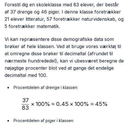
Forestil dig en skoleklasse med 83 elever, der består
af 37 drenge og 46 piger. I denne klasse foretrækker
21 elever litteratur, 57 foretrækker naturvidenskab, og
5 foretrækker matematik.
Vi kan repræsentere disse demografiske data som
brøker af hele klassen. Ved at bruge vores værktøj til
at omregne disse brøker til decimaltal (afrundet til
nærmeste hundrededel), kan vi ubesværet beregne de
nøjagtige procenter blot ved at gange det endelige
decimaltal med 100.
Procentdelen af drenge i klassen:
37
\frac{37}{83} × 100\%≈
×
100%
≈
0.45
×
100%
≈
45%
83
Procentdelen af piger i klassen: