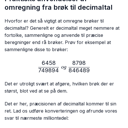
omregning fra brøk til decimaltal
Hvorfor er det så vigtigt at omregne brøker til
decimaltal? Generelt er decimaltal meget nemmere at
fortolke, sammenligne og anvende til præcise
beregninger end rå brøker. Prøv for eksempel at
sammenligne disse to brøker:
6458
8798
\frac{6458}{749894} \ 
o
g
749894
846489
Det er utroligt svært at afgøre, hvilken brøk der er
størst, blot ved at se på dem.
Det er her, præcisionen af decimaltal kommer til sin
ret. Lad os udføre konverteringen og afrunde vores
svar til nærmeste milliontedel: