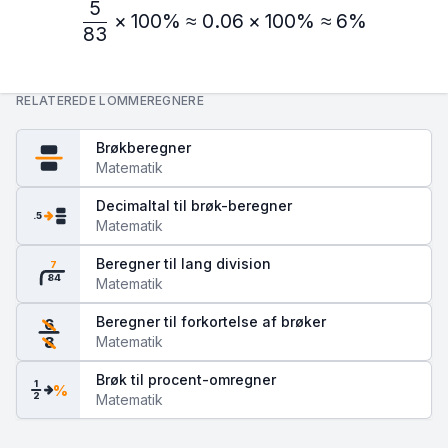
5
\frac{5}{83} × 100\% ≈ 
×
100%
≈
0.06
×
100%
≈
6%
83
RELATEREDE LOMMEREGNERE
Brøkberegner
Matematik
Decimaltal til brøk-beregner
.5
Matematik
Beregner til lang division
7
84
Matematik
Beregner til forkortelse af brøker
6
Matematik
8
Brøk til procent-omregner
1
%
2
Matematik