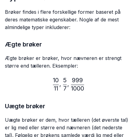
Brøker findes i flere forskellige former baseret på
deres matematiske egenskaber. Nogle af de mest
almindelige typer inkluderer:
Ægte brøker
Ægte brøker er brøker, hvor nævneren er strengt
større end tælleren. Eksempler:
10
5
999
\frac{10}{11},\frac{5}{7}
,
,
11
7
1000
Uægte brøker
Uægte brøker er dem, hvor tælleren (det øverste tal)
er lig med eller større end nævneren (det nederste
tal). Følgelig er brøkens samlede værdi lig med eller