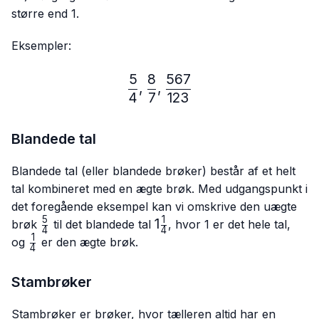
større end 1.
Eksempler:
5
8
567
\frac{5}{4},\frac{8}{7},
,
,
4
7
123
Blandede tal
Blandede tal (eller blandede brøker) består af et helt
tal kombineret med en ægte brøk. Med udgangspunkt i
det foregående eksempel kan vi omskrive den uægte
5
1
\frac{5}
1\frac{1}
1
brøk
til det blandede tal
, hvor 1 er det hele tal,
4
4
{4}
{4}
1
\frac{1}
og
er den ægte brøk.
4
{4}
Stambrøker
Stambrøker er brøker, hvor tælleren altid har en