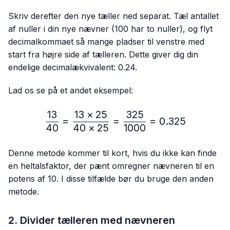
Skriv derefter den nye tæller ned separat. Tæl antallet
af nuller i din nye nævner (100 har to nuller), og flyt
decimalkommaet så mange pladser til venstre med
start fra højre side af tælleren. Dette giver dig din
endelige decimalækvivalent: 0.24.
Lad os se på et andet eksempel:
13
13
×
25
325
\frac{13}{40}=\frac{13 
=
=
=
0.325
40
40
×
25
1000
Denne metode kommer til kort, hvis du ikke kan finde
en heltalsfaktor, der pænt omregner nævneren til en
potens af 10. I disse tilfælde bør du bruge den anden
metode.
2. Divider tælleren med nævneren