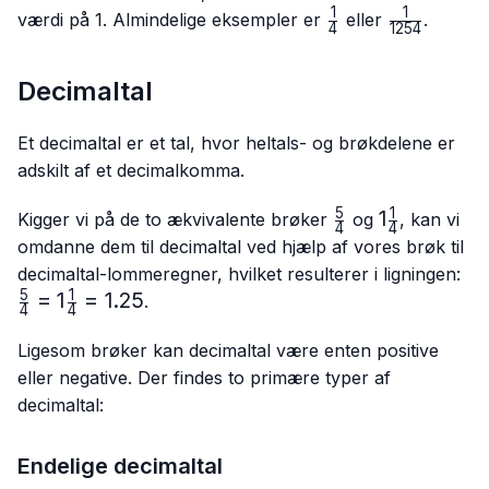
1
1
\frac{1}
\frac{1}
værdi på 1. Almindelige eksempler er
eller
.
4
1254
{4}
{1254}
Decimaltal
Et decimaltal er et tal, hvor heltals- og brøkdelene er
adskilt af et decimalkomma.
5
1
\frac{5}
1\frac{1}
1
Kigger vi på de to ækvivalente brøker
og
, kan vi
4
4
{4}
{4}
omdanne dem til decimaltal ved hjælp af vores brøk til
\f
decimaltal-lommeregner, hvilket resulterer i ligningen:
{4
5
1
=
1
=
1.25
.
4
4
{4
Ligesom brøker kan decimaltal være enten positive
eller negative. Der findes to primære typer af
decimaltal:
Endelige decimaltal