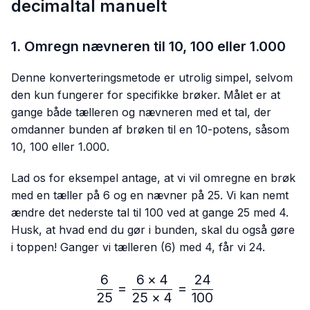
decimaltal manuelt
1. Omregn nævneren til 10, 100 eller 1.000
Denne konverteringsmetode er utrolig simpel, selvom
den kun fungerer for specifikke brøker. Målet er at
gange både tælleren og nævneren med et tal, der
omdanner bunden af brøken til en 10-potens, såsom
10, 100 eller 1.000.
Lad os for eksempel antage, at vi vil omregne en brøk
med en tæller på 6 og en nævner på 25. Vi kan nemt
ændre det nederste tal til 100 ved at gange 25 med 4.
Husk, at hvad end du gør i bunden, skal du også gøre
i toppen! Ganger vi tælleren (6) med 4, får vi 24.
6
6
×
4
24
\frac{6}{25}=\frac{6 × 4
=
=
25
25
×
4
100