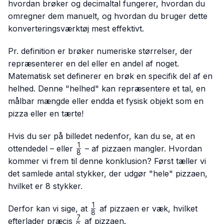
hvordan brøker og decimaltal fungerer, hvordan du
omregner dem manuelt, og hvordan du bruger dette
konverteringsværktøj mest effektivt.
Pr. definition er brøker numeriske størrelser, der
repræsenterer en del eller en andel af noget.
Matematisk set definerer en brøk en specifik del af en
helhed. Denne "helhed" kan repræsentere et tal, en
målbar mængde eller endda et fysisk objekt som en
pizza eller en tærte!
Hvis du ser på billedet nedenfor, kan du se, at en
1
\frac{1}
ottendedel – eller
– af pizzaen mangler. Hvordan
8
{8}
kommer vi frem til denne konklusion? Først tæller vi
det samlede antal stykker, der udgør "hele" pizzaen,
hvilket er 8 stykker.
1
\frac{1}
Derfor kan vi sige, at
af pizzaen er væk, hvilket
8
{8}
7
\frac{7}
efterlader præcis
af pizzaen.