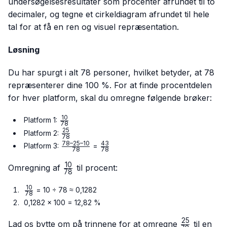
undersøgelsesresultater som procenter afrundet til to
decimaler, og tegne et cirkeldiagram afrundet til hele
tal for at få en ren og visuel repræsentation.
Løsning
Du har spurgt i alt 78 personer, hvilket betyder, at 78
repræsenterer dine 100 %. For at finde procentdelen
for hver platform, skal du omregne følgende brøker:
10
\frac{10}
Platform 1:
78
{78}
25
\frac{25}
Platform 2:
78
{78}
78–25–10
43
\frac{78
\frac{43}
Platform 3:
=
78
78
– 25 –
{78}
10
10}{78}
\frac{10}
Omregning af
til procent:
78
{78}
10
\frac{10}
= 10 ÷ 78 ≈ 0,1282
78
{78}
0,1282 × 100 = 12,82 %
25
\frac{25}
Lad os bytte om på trinnene for at omregne
til en