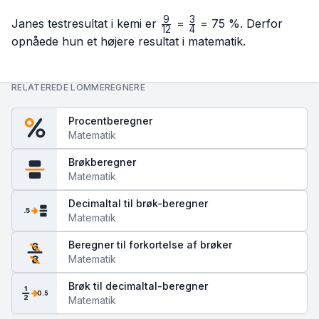
9
3
\frac{9}
\frac{3}
Janes testresultat i kemi er
=
= 75 %. Derfor
12
4
{12}
{4}
opnåede hun et højere resultat i matematik.
RELATEREDE LOMMEREGNERE
Procentberegner
Matematik
Brøkberegner
Matematik
Decimaltal til brøk-beregner
.5
Matematik
Beregner til forkortelse af brøker
6
Matematik
8
Brøk til decimaltal-beregner
1
0.5
2
Matematik