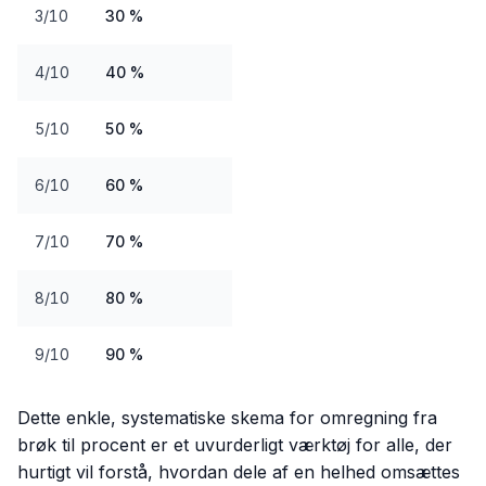
3/10
30 %
4/10
40 %
5/10
50 %
6/10
60 %
7/10
70 %
8/10
80 %
9/10
90 %
Dette enkle, systematiske skema for omregning fra
brøk til procent er et uvurderligt værktøj for alle, der
hurtigt vil forstå, hvordan dele af en helhed omsættes