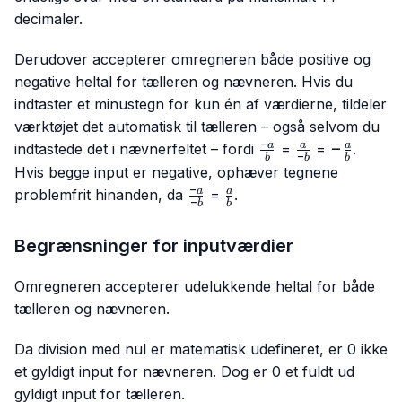
decimaler.
Derudover accepterer omregneren både positive og
negative heltal for tælleren og nævneren. Hvis du
indtaster et minustegn for kun én af værdierne, tildeler
værktøjet det automatisk til tælleren – også selvom du
−
\frac{-
\frac{a}
-
−
a
a
a
indtastede det i nævnerfeltet – fordi
=
=
.
−
b
b
b
a}{b}
{-b}
\frac{a}
Hvis begge input er negative, ophæver tegnene
{b}
−
\frac{-
\frac{a}
a
a
problemfrit hinanden, da
=
.
−
b
b
a}{-b}
{b}
Begrænsninger for inputværdier
Omregneren accepterer udelukkende heltal for både
tælleren og nævneren.
Da division med nul er matematisk udefineret, er 0 ikke
et gyldigt input for nævneren. Dog er 0 et fuldt ud
gyldigt input for tælleren.