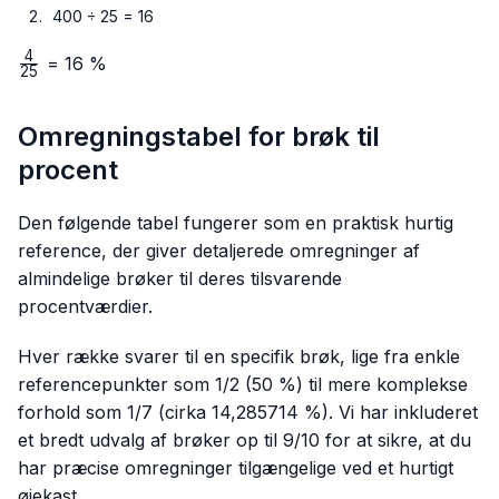
400 ÷ 25 = 16
4
\frac{4}
= 16 %
25
{25}
Omregningstabel for brøk til
procent
Den følgende tabel fungerer som en praktisk hurtig
reference, der giver detaljerede omregninger af
almindelige brøker til deres tilsvarende
procentværdier.
Hver række svarer til en specifik brøk, lige fra enkle
referencepunkter som 1/2 (50 %) til mere komplekse
forhold som 1/7 (cirka 14,285714 %). Vi har inkluderet
et bredt udvalg af brøker op til 9/10 for at sikre, at du
har præcise omregninger tilgængelige ved et hurtigt
øjekast.