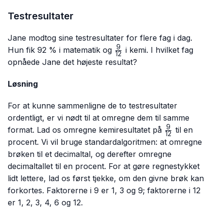
Testresultater
Jane modtog sine testresultater for flere fag i dag.
9
\frac{9}
Hun fik 92 % i matematik og
i kemi. I hvilket fag
12
{12}
opnåede Jane det højeste resultat?
Løsning
For at kunne sammenligne de to testresultater
ordentligt, er vi nødt til at omregne dem til samme
9
\frac{9}
format. Lad os omregne kemiresultatet på
til en
12
{12}
procent. Vi vil bruge standardalgoritmen: at omregne
brøken til et decimaltal, og derefter omregne
decimaltallet til en procent. For at gøre regnestykket
lidt lettere, lad os først tjekke, om den givne brøk kan
forkortes. Faktorerne i 9 er 1, 3 og 9; faktorerne i 12
er 1, 2, 3, 4, 6 og 12.