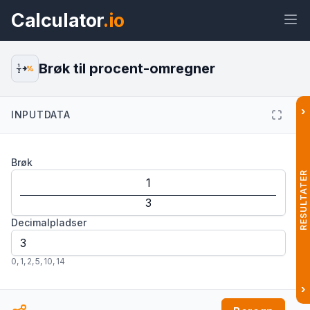
Calculator
.io
Brøk til procent-omregner
1
%
2
›
INPUTDATA
Widget
Link
Tekst
HTML
Brøk
Forhåndsvisning Brøk til procent-
omregner Widget
RESULTATER
Decimalpladser
0
,
1
,
2
,
5
,
10
,
14
›