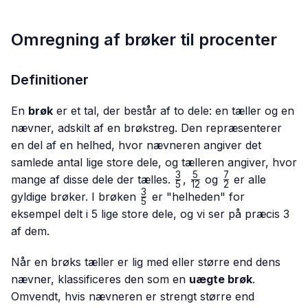
Omregning af brøker til procenter
Definitioner
En
brøk
er et tal, der består af to dele: en tæller og en
nævner, adskilt af en brøkstreg. Den repræsenterer
en del af en helhed, hvor nævneren angiver det
samlede antal lige store dele, og tælleren angiver, hvor
3
5
7
\frac{3}
\frac{5}
\frac{7}
mange af disse dele der tælles.
,
og
er alle
5
12
2
{5}
{12}
{2}
3
\frac{3}
gyldige brøker. I brøken
er "helheden" for
5
{5}
eksempel delt i 5 lige store dele, og vi ser på præcis 3
af dem.
Når en brøks tæller er lig med eller større end dens
nævner, klassificeres den som en
uægte brøk
.
Omvendt, hvis nævneren er strengt større end