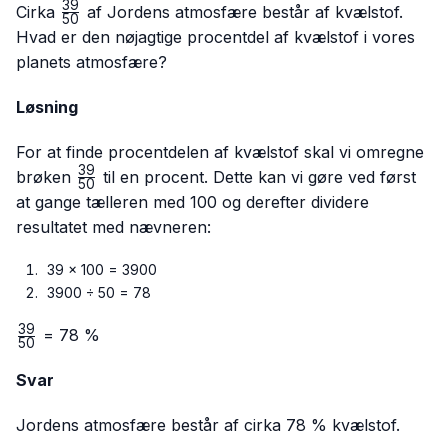
39
\frac{39}
Cirka
af Jordens atmosfære består af kvælstof.
50
{50}
Hvad er den nøjagtige procentdel af kvælstof i vores
planets atmosfære?
Løsning
For at finde procentdelen af kvælstof skal vi omregne
39
\frac{39}
brøken
til en procent. Dette kan vi gøre ved først
50
{50}
at gange tælleren med 100 og derefter dividere
resultatet med nævneren:
39 × 100 = 3900
3900 ÷ 50 = 78
39
\frac{39}
= 78 %
50
{50}
Svar
Jordens atmosfære består af cirka 78 % kvælstof.