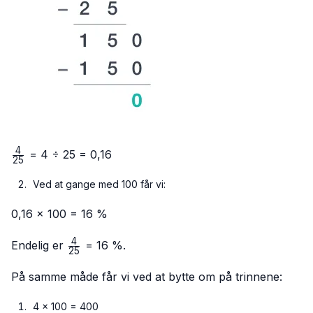
4
\frac{4}
= 4 ÷ 25 = 0,16
25
{25}
Ved at gange med 100 får vi:
0,16 × 100 = 16 %
4
\frac{4}
Endelig er
= 16 %.
25
{25}
På samme måde får vi ved at bytte om på trinnene:
4 × 100 = 400