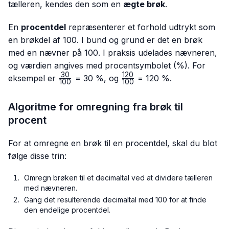
tælleren, kendes den som en
ægte brøk
.
En
procentdel
repræsenterer et forhold udtrykt som
en brøkdel af 100. I bund og grund er det en brøk
med en nævner på 100. I praksis udelades nævneren,
og værdien angives med procentsymbolet (%). For
30
120
\frac{30}
\frac{120}
eksempel er
= 30 %, og
= 120 %.
100
100
{100}
{100}
Algoritme for omregning fra brøk til
procent
For at omregne en brøk til en procentdel, skal du blot
følge disse trin:
Omregn brøken til et decimaltal ved at dividere tælleren
med nævneren.
Gang det resulterende decimaltal med 100 for at finde
den endelige procentdel.