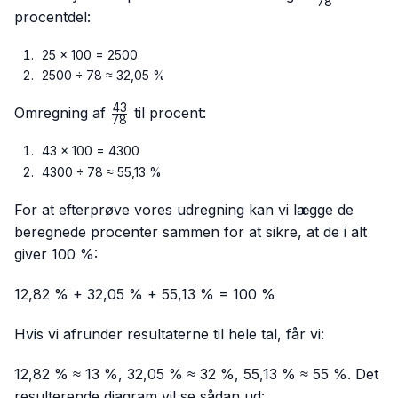
78
{78}
procentdel:
25 × 100 = 2500
2500 ÷ 78 ≈ 32,05 %
43
\frac{43}
Omregning af
til procent:
78
{78}
43 × 100 = 4300
4300 ÷ 78 ≈ 55,13 %
For at efterprøve vores udregning kan vi lægge de
beregnede procenter sammen for at sikre, at de i alt
giver 100 %:
12,82 % + 32,05 % + 55,13 % = 100 %
Hvis vi afrunder resultaterne til hele tal, får vi:
12,82 % ≈ 13 %, 32,05 % ≈ 32 %, 55,13 % ≈ 55 %. Det
resulterende diagram vil se sådan ud: