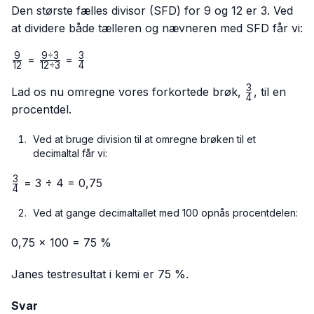
Den største fælles divisor (SFD) for 9 og 12 er 3. Ved
at dividere både tælleren og nævneren med SFD får vi:
9
9
÷
3
3
\frac{9}
\frac{9
\frac{3}
=
=
12
12
÷
3
4
{12}
÷ 3}
{4}
3
{12 ÷
\frac{3}
Lad os nu omregne vores forkortede brøk,
, til en
4
3}
{4}
procentdel.
Ved at bruge division til at omregne brøken til et
decimaltal får vi:
3
\frac{3}
= 3 ÷ 4 = 0,75
4
{4}
Ved at gange decimaltallet med 100 opnås procentdelen:
0,75 × 100 = 75 %
Janes testresultat i kemi er 75 %.
Svar