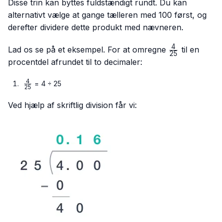
Disse trin kan byttes fuldstændigt rundt. Du kan
alternativt vælge at gange tælleren med 100 først, og
derefter dividere dette produkt med nævneren.
4
\frac{4}
Lad os se på et eksempel. For at omregne
til en
25
{25}
procentdel afrundet til to decimaler:
4
\frac{4}
= 4 ÷ 25
25
{25}
Ved hjælp af skriftlig division får vi: