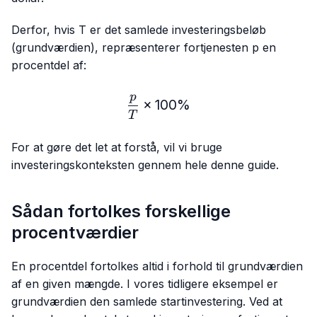
Derfor, hvis T er det samlede investeringsbeløb
(grundværdien), repræsenterer fortjenesten p en
procentdel af:
p
\frac{p}{T} × 100\%
×
100%
T
For at gøre det let at forstå, vil vi bruge
investeringskonteksten gennem hele denne guide.
Sådan fortolkes forskellige
procentværdier
En procentdel fortolkes altid i forhold til grundværdien
af en given mængde. I vores tidligere eksempel er
grundværdien den samlede startinvestering. Ved at