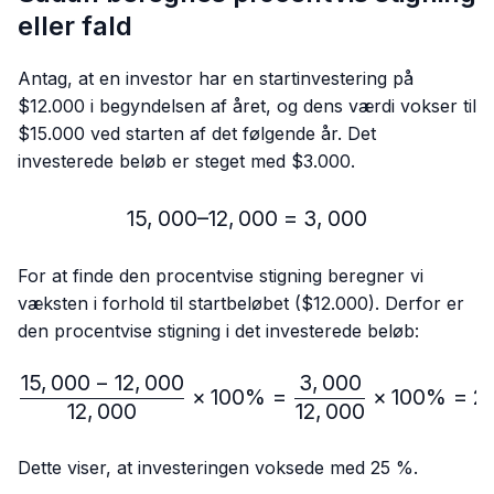
eller fald
Antag, at en investor har en startinvestering på
$12.000 i begyndelsen af året, og dens værdi vokser til
$15.000 ved starten af det følgende år. Det
investerede beløb er steget med $3.000.
15
,
000–12
,
000
15,000 – 12,000 = 3,000
=
3
,
000
For at finde den procentvise stigning beregner vi
væksten i forhold til startbeløbet ($12.000). Derfor er
den procentvise stigning i det investerede beløb:
15
,
000
−
12
,
000
3
,
000
\frac{15,000-12,000}{12
×
100%
=
×
100%
=
2
12
,
000
12
,
000
Dette viser, at investeringen voksede med 25 %.