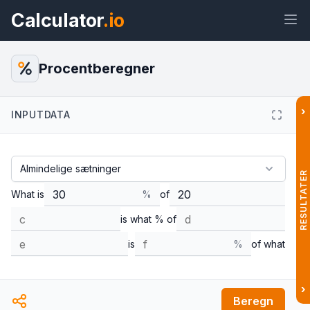
Calculator
.io
Procentberegner
›
INPUTDATA
Widget
Link
Tekst
HTML
Forhåndsvisning Procentberegner
Widget
RESULTATER
What is
%
of
is what % of
is
%
of what
›
Beregn