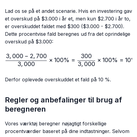
Lad os se på et andet scenarie. Hvis en investering gav
et overskud på $3.000 i år et, men kun $2.700 i år to,
er overskuddet faldet med $300 ($3.000 - $2.700).
Dette procentvise fald beregnes ud fra det oprindelige
overskud på $3.000:
3
,
000
−
2
,
700
300
\frac{3,000-2,700}{3,
×
100%
=
×
100%
=
10%
3
,
000
3
,
000
Derfor oplevede overskuddet et fald på 10 %.
Regler og anbefalinger til brug af
beregneren
Vores værktøj beregner nøjagtigt forskellige
procentværdier baseret på dine indtastninger. Selvom