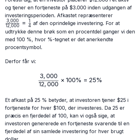
og tjener en fortjeneste på $3.000 inden udgangen af
\frac{3,0
investeringsperioden. Afkastet repræsenterer
3
,
000
{12,000}=
1
=
af den oprindelige investering. For at
12
,
000
4
{4}
udtrykke denne brøk som en procentdel ganger vi den
med 100 %, hvor %-tegnet er det anerkendte
procentsymbol.
Derfor får vi:
3
,
000
\frac{3,000}{12,000} ×
×
100%
=
25%
12
,
000
Et afkast på 25 % betyder, at investoren tjener $25 i
fortjeneste for hver $100, der investeres. Da 25 er
præcis en fjerdedel af 100, kan vi også sige, at
investoren genererede en fortjeneste svarende til en
fjerdedel af sin samlede investering for hver brugt
dollar.