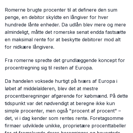
Romerne brugte procenter til at definere den sum
penge, en debitor skyldte en långiver for hver
hundrede lånte enheder. Da udlån blev mere og mere
almindeligt, måtte det romerske senat endda fastsætte
en maksimal rente for at beskytte debitorer mod alt
for nidkære långivere.
Fra romerne spredte det grundlæggende koncept for
procentregning sig til resten af Europa.
Da handelen voksede hurtigt på tværs af Europa i
løbet af middelalderen, blev det at mestre
procentberegninger afgørende for købmænd. På dette
tidspunkt var det nødvendigt at beregne ikke kun
simple procenter, men også "procent af procent" –
det, vi i dag kender som rentes rente. Foretagsomme
firmaer udviklede unikke, proprietære procenttabeller
for at fremskynde deres beregninger og bevogtede