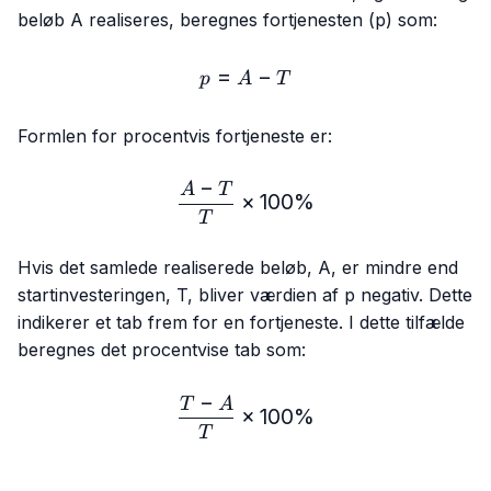
beløb A realiseres, beregnes fortjenesten (p) som:
=
p = A - T
−
p
A
T
Formlen for procentvis fortjeneste er:
−
\frac{A-T}{T} × 100\%
A
T
×
100%
T
Hvis det samlede realiserede beløb, A, er mindre end
startinvesteringen, T, bliver værdien af p negativ. Dette
indikerer et tab frem for en fortjeneste. I dette tilfælde
beregnes det procentvise tab som:
−
\frac{T-A}{T} × 100\%
T
A
×
100%
T