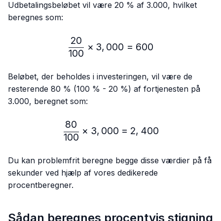
Udbetalingsbeløbet vil være 20 % af 3.000, hvilket
beregnes som:
20
\frac{20}{100} × 3,000 
×
3
,
000
=
600
100
Beløbet, der beholdes i investeringen, vil være de
resterende 80 % (100 % - 20 %) af fortjenesten på
3.000, beregnet som:
80
\frac{80}{100} × 3,000 
×
3
,
000
=
2
,
400
100
Du kan problemfrit beregne begge disse værdier på få
sekunder ved hjælp af vores dedikerede
procentberegner.
Sådan beregnes procentvis stigning