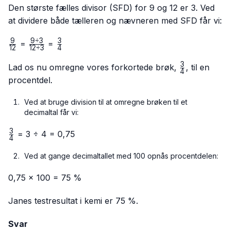
Den største fælles divisor (SFD) for 9 og 12 er 3. Ved
at dividere både tælleren og nævneren med SFD får vi:
9
9
÷
3
3
\frac{9}
\frac{9
\frac{3}
=
=
12
12
÷
3
4
{12}
÷ 3}
{4}
3
{12 ÷
\frac{3}
Lad os nu omregne vores forkortede brøk,
, til en
4
3}
{4}
procentdel.
Ved at bruge division til at omregne brøken til et
decimaltal får vi:
3
\frac{3}
= 3 ÷ 4 = 0,75
4
{4}
Ved at gange decimaltallet med 100 opnås procentdelen:
0,75 × 100 = 75 %
Janes testresultat i kemi er 75 %.
Svar