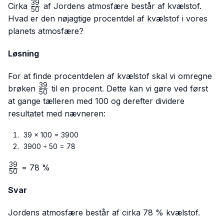
39
\frac{39}
Cirka
af Jordens atmosfære består af kvælstof.
50
{50}
Hvad er den nøjagtige procentdel af kvælstof i vores
planets atmosfære?
Løsning
For at finde procentdelen af kvælstof skal vi omregne
39
\frac{39}
brøken
til en procent. Dette kan vi gøre ved først
50
{50}
at gange tælleren med 100 og derefter dividere
resultatet med nævneren:
39 × 100 = 3900
3900 ÷ 50 = 78
39
\frac{39}
= 78 %
50
{50}
Svar
Jordens atmosfære består af cirka 78 % kvælstof.