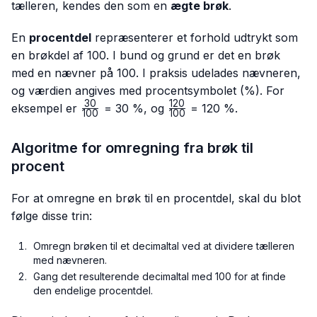
tælleren, kendes den som en
ægte brøk
.
En
procentdel
repræsenterer et forhold udtrykt som
en brøkdel af 100. I bund og grund er det en brøk
med en nævner på 100. I praksis udelades nævneren,
og værdien angives med procentsymbolet (%). For
30
120
\frac{30}
\frac{120}
eksempel er
= 30 %, og
= 120 %.
100
100
{100}
{100}
Algoritme for omregning fra brøk til
procent
For at omregne en brøk til en procentdel, skal du blot
følge disse trin:
Omregn brøken til et decimaltal ved at dividere tælleren
med nævneren.
Gang det resulterende decimaltal med 100 for at finde
den endelige procentdel.