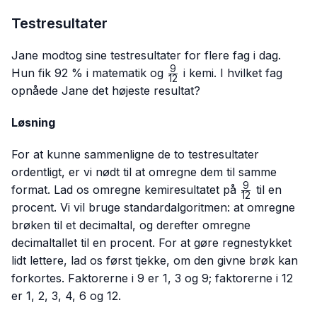
Testresultater
Jane modtog sine testresultater for flere fag i dag.
9
\frac{9}
Hun fik 92 % i matematik og
i kemi. I hvilket fag
12
{12}
opnåede Jane det højeste resultat?
Løsning
For at kunne sammenligne de to testresultater
ordentligt, er vi nødt til at omregne dem til samme
9
\frac{9}
format. Lad os omregne kemiresultatet på
til en
12
{12}
procent. Vi vil bruge standardalgoritmen: at omregne
brøken til et decimaltal, og derefter omregne
decimaltallet til en procent. For at gøre regnestykket
lidt lettere, lad os først tjekke, om den givne brøk kan
forkortes. Faktorerne i 9 er 1, 3 og 9; faktorerne i 12
er 1, 2, 3, 4, 6 og 12.