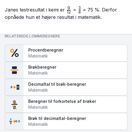
9
3
\frac{9}
\frac{3}
Janes testresultat i kemi er
=
= 75 %. Derfor
12
4
{12}
{4}
opnåede hun et højere resultat i matematik.
RELATEREDE LOMMEREGNERE
Procentberegner
Matematik
Brøkberegner
Matematik
Decimaltal til brøk-beregner
.5
Matematik
Beregner til forkortelse af brøker
6
Matematik
8
Brøk til decimaltal-beregner
1
0.5
2
Matematik