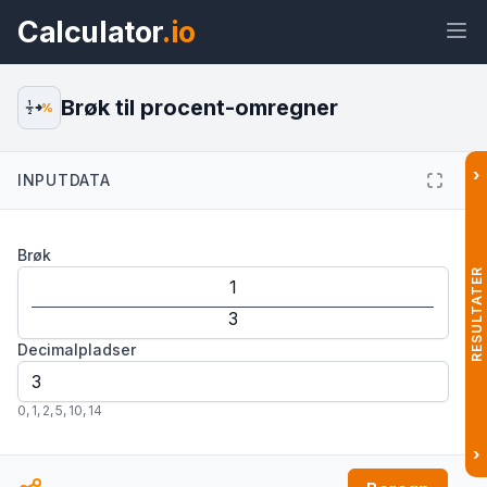
Calculator
.io
Brøk til procent-omregner
1
%
2
›
INPUTDATA
Widget
Link
Tekst
HTML
Brøk
Forhåndsvisning Brøk til procent-
omregner Widget
RESULTATER
Decimalpladser
0
,
1
,
2
,
5
,
10
,
14
›