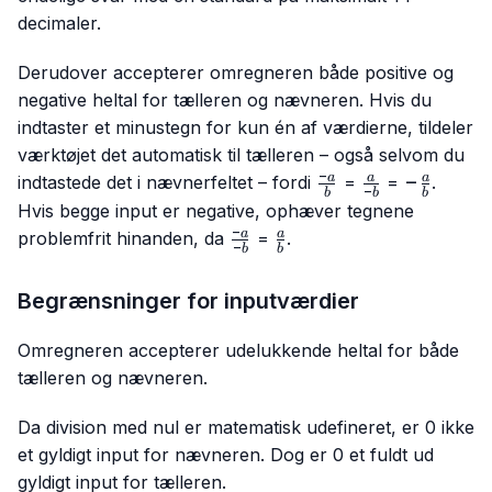
decimaler.
Derudover accepterer omregneren både positive og
negative heltal for tælleren og nævneren. Hvis du
indtaster et minustegn for kun én af værdierne, tildeler
værktøjet det automatisk til tælleren – også selvom du
−
\frac{-
\frac{a}
-
−
a
a
a
indtastede det i nævnerfeltet – fordi
=
=
.
−
b
b
b
a}{b}
{-b}
\frac{a}
Hvis begge input er negative, ophæver tegnene
{b}
−
\frac{-
\frac{a}
a
a
problemfrit hinanden, da
=
.
−
b
b
a}{-b}
{b}
Begrænsninger for inputværdier
Omregneren accepterer udelukkende heltal for både
tælleren og nævneren.
Da division med nul er matematisk udefineret, er 0 ikke
et gyldigt input for nævneren. Dog er 0 et fuldt ud
gyldigt input for tælleren.