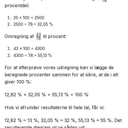
78
{78}
procentdel:
25 × 100 = 2500
2500 ÷ 78 ≈ 32,05 %
43
\frac{43}
Omregning af
til procent:
78
{78}
43 × 100 = 4300
4300 ÷ 78 ≈ 55,13 %
For at efterprøve vores udregning kan vi lægge de
beregnede procenter sammen for at sikre, at de i alt
giver 100 %:
12,82 % + 32,05 % + 55,13 % = 100 %
Hvis vi afrunder resultaterne til hele tal, får vi:
12,82 % ≈ 13 %, 32,05 % ≈ 32 %, 55,13 % ≈ 55 %. Det
resulterende diagram vil se sådan ud: