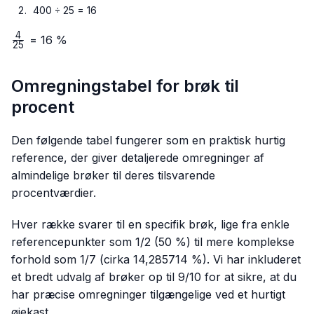
400 ÷ 25 = 16
4
\frac{4}
= 16 %
25
{25}
Omregningstabel for brøk til
procent
Den følgende tabel fungerer som en praktisk hurtig
reference, der giver detaljerede omregninger af
almindelige brøker til deres tilsvarende
procentværdier.
Hver række svarer til en specifik brøk, lige fra enkle
referencepunkter som 1/2 (50 %) til mere komplekse
forhold som 1/7 (cirka 14,285714 %). Vi har inkluderet
et bredt udvalg af brøker op til 9/10 for at sikre, at du
har præcise omregninger tilgængelige ved et hurtigt
øjekast.