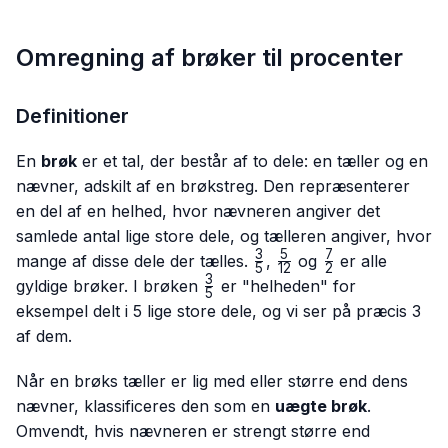
Omregning af brøker til procenter
Definitioner
En
brøk
er et tal, der består af to dele: en tæller og en
nævner, adskilt af en brøkstreg. Den repræsenterer
en del af en helhed, hvor nævneren angiver det
samlede antal lige store dele, og tælleren angiver, hvor
3
5
7
\frac{3}
\frac{5}
\frac{7}
mange af disse dele der tælles.
,
og
er alle
5
12
2
{5}
{12}
{2}
3
\frac{3}
gyldige brøker. I brøken
er "helheden" for
5
{5}
eksempel delt i 5 lige store dele, og vi ser på præcis 3
af dem.
Når en brøks tæller er lig med eller større end dens
nævner, klassificeres den som en
uægte brøk
.
Omvendt, hvis nævneren er strengt større end