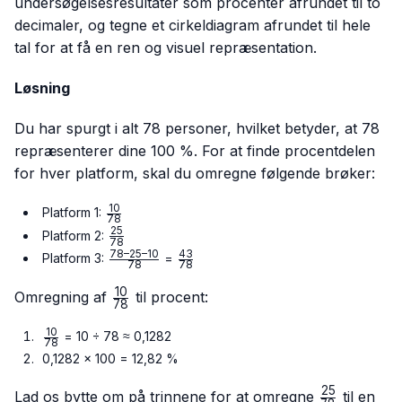
undersøgelsesresultater som procenter afrundet til to
decimaler, og tegne et cirkeldiagram afrundet til hele
tal for at få en ren og visuel repræsentation.
Løsning
Du har spurgt i alt 78 personer, hvilket betyder, at 78
repræsenterer dine 100 %. For at finde procentdelen
for hver platform, skal du omregne følgende brøker:
10
\frac{10}
Platform 1:
78
{78}
25
\frac{25}
Platform 2:
78
{78}
78–25–10
43
\frac{78
\frac{43}
Platform 3:
=
78
78
– 25 –
{78}
10
10}{78}
\frac{10}
Omregning af
til procent:
78
{78}
10
\frac{10}
= 10 ÷ 78 ≈ 0,1282
78
{78}
0,1282 × 100 = 12,82 %
25
\frac{25}
Lad os bytte om på trinnene for at omregne
til en