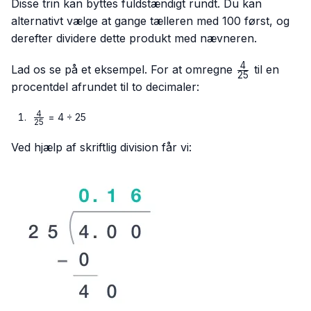
Disse trin kan byttes fuldstændigt rundt. Du kan
alternativt vælge at gange tælleren med 100 først, og
derefter dividere dette produkt med nævneren.
4
\frac{4}
Lad os se på et eksempel. For at omregne
til en
25
{25}
procentdel afrundet til to decimaler:
4
\frac{4}
= 4 ÷ 25
25
{25}
Ved hjælp af skriftlig division får vi: