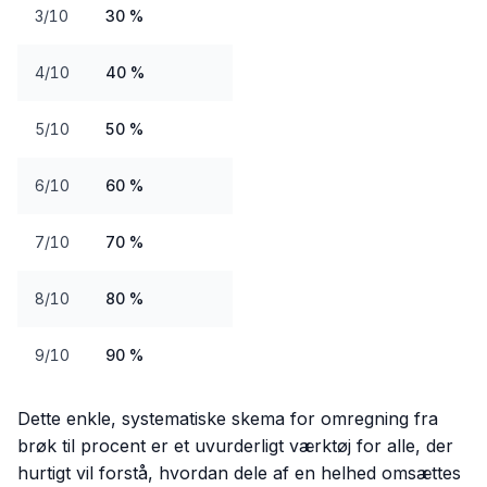
3/10
30 %
4/10
40 %
5/10
50 %
6/10
60 %
7/10
70 %
8/10
80 %
9/10
90 %
Dette enkle, systematiske skema for omregning fra
brøk til procent er et uvurderligt værktøj for alle, der
hurtigt vil forstå, hvordan dele af en helhed omsættes