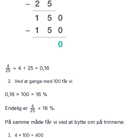
4
\frac{4}
= 4 ÷ 25 = 0,16
25
{25}
Ved at gange med 100 får vi:
0,16 × 100 = 16 %
4
\frac{4}
Endelig er
= 16 %.
25
{25}
På samme måde får vi ved at bytte om på trinnene:
4 × 100 = 400