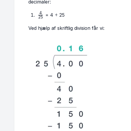
{2
decimaler:
4
\frac{4}
= 4 ÷ 25
25
{25}
Ved hjælp af skriftlig division får vi: