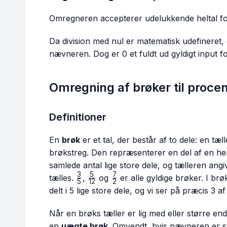
Omregneren accepterer udelukkende heltal f
Da division med nul er matematisk udefineret, e
nævneren. Dog er 0 et fuldt ud gyldigt input fo
Omregning af brøker til proce
Definitioner
En
brøk
er et tal, der består af to dele: en tæ
brøkstreg. Den repræsenterer en del af en h
samlede antal lige store dele, og tælleren ang
3
5
7
\frac{3}
\frac{5}
\frac{7}
tælles.
,
og
er alle gyldige brøker. I br
5
12
2
{5}
{12}
{2}
delt i 5 lige store dele, og vi ser på præcis 3 a
Når en brøks tæller er lig med eller større e
en
uægte brøk
. Omvendt, hvis nævneren er s