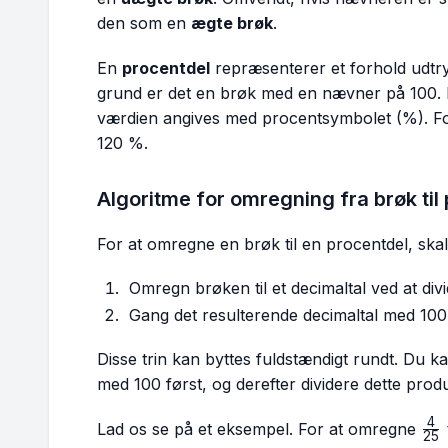
den som en
ægte brøk
.
En
procentdel
repræsenterer et forhold udtry
grund er det en brøk med en nævner på 100. 
værdien angives med procentsymbolet (%). F
120 %.
Algoritme for omregning fra brøk til
For at omregne en brøk til en procentdel, skal 
Omregn brøken til et decimaltal ved at di
Gang det resulterende decimaltal med 100 
Disse trin kan byttes fuldstændigt rundt. Du k
med 100 først, og derefter dividere dette pr
4
\fr
Lad os se på et eksempel. For at omregne
25