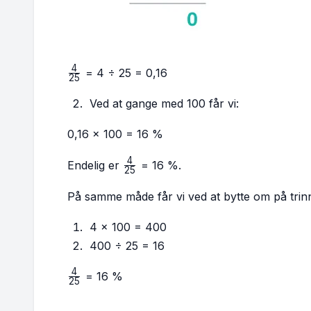
4
\frac{4}
= 4 ÷ 25 = 0,16
25
{25}
Ved at gange med 100 får vi:
0,16 × 100 = 16 %
4
\frac{4}
Endelig er
= 16 %.
25
{25}
På samme måde får vi ved at bytte om på trin
4 × 100 = 400
400 ÷ 25 = 16
4
\frac{4}
= 16 %
25
{25}