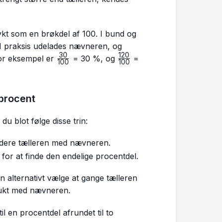
kt som en brøkdel af 100. I bund og
I praksis udelades nævneren, og
30
120
\frac{30}
\frac{120}
or eksempel er
= 30 %, og
=
100
100
{100}
{100}
 procent
du blot følge disse trin:
videre tælleren med nævneren.
for at finde den endelige procentdel.
an alternativt vælge at gange tælleren
odukt med nævneren.
ac{4}
til en procentdel afrundet til to