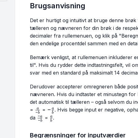
Brugsanvisning
Det er hurtigt og intuitivt at bruge denne brøk
tælleren og nævneren for din brøk i de respekt
decimaler fra rullemenuen, og klik på "Bereg
den endelige procentdel sammen med en detaljer
Bemærk venligst, at rullemenuen inkluderer e
til". Hvis du rydder dette indtastningsfelt, vil
svar med en standard på maksimalt 14 decimal
Derudover accepterer omregneren både positiv
nævneren. Hvis du indtaster et minustegn for k
det automatisk til tælleren – også selvom du in
\frac{a}
-
−
a
a
=
=
. Hvis begge input er negative, op
−
b
b
{-b}
\frac{a}
−
\frac{-
\frac{a}
a
a
da
=
.
−
b
b
{b}
a}{-b}
{b}
Begrænsninger for inputværdier