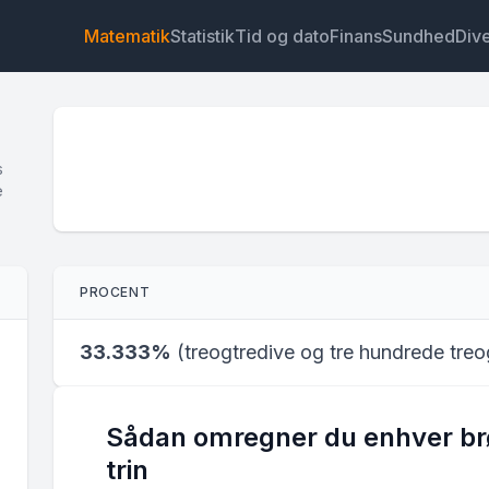
Matematik
Statistik
Tid og dato
Finans
Sundhed
Div
s
e
Widget
Link
Tekst
HTML
PROCENT
Forhåndsvisning Brøk til procent-omregner Widget
33.333%
(
treogtredive og tre hundrede treo
Sådan omregner du enhver brøk 
trin