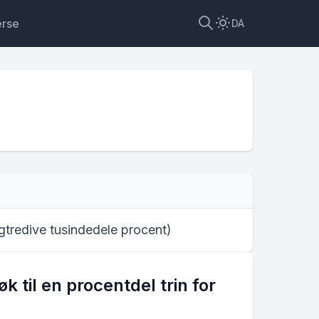
erse
DA
gtredive tusindedele procent
)
til en procentdel trin for