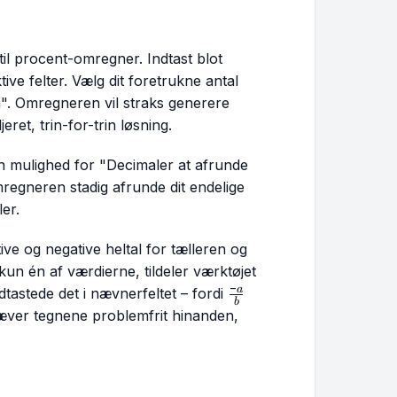
 til procent-omregner. Indtast blot
ive felter. Vælg dit foretrukne antal
n". Omregneren vil straks generere
et, trin-for-trin løsning.
n mulighed for "Decimaler at afrunde
 omregneren stadig afrunde dit endelige
er.
e og negative heltal for tælleren og
un én af værdierne, tildeler værktøjet
−
\frac{-
a
dtastede det i nævnerfeltet – fordi
b
a}{b}
hæver tegnene problemfrit hinanden,