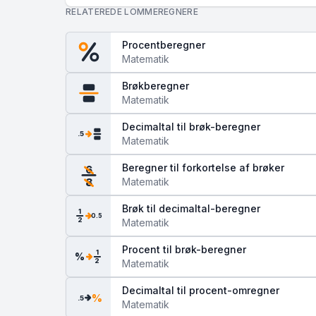
RELATEREDE LOMMEREGNERE
Procentberegner
Matematik
Brøkberegner
Matematik
Decimaltal til brøk-beregner
.5
Matematik
Beregner til forkortelse af brøker
6
Matematik
8
Brøk til decimaltal-beregner
1
0.5
2
Matematik
Procent til brøk-beregner
1
%
2
Matematik
Decimaltal til procent-omregner
%
.5
Matematik