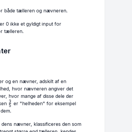
or både tælleren og nævneren.
r 0 ikke et gyldigt input for
r tælleren.
nter
ller og en nævner, adskilt af en
elhed, hvor nævneren angiver det
iver, hvor mange af disse dele der
3
\frac{3}
øken
er "helheden" for eksempel
5
{5}
f dem.
nd dens nævner, klassificeres den som
trengt større end tælleren, kendes