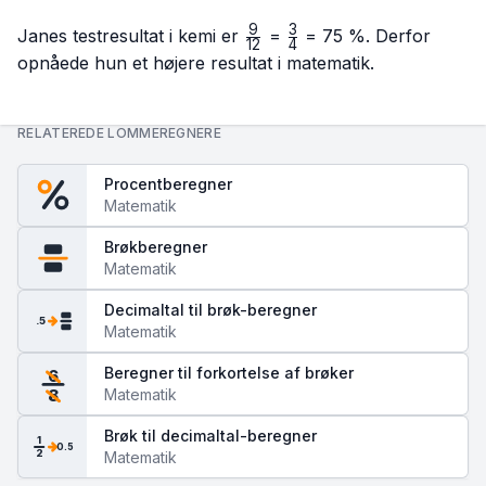
9
3
\frac{9}
\frac{3}
Janes testresultat i kemi er
=
= 75 %. Derfor
12
4
{12}
{4}
opnåede hun et højere resultat i matematik.
RELATEREDE LOMMEREGNERE
Procentberegner
Matematik
Brøkberegner
Matematik
Decimaltal til brøk-beregner
.5
Matematik
Beregner til forkortelse af brøker
6
Matematik
8
Brøk til decimaltal-beregner
1
0.5
2
Matematik