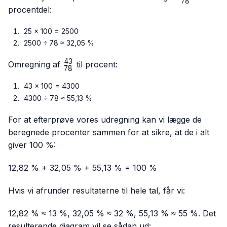
78
{78}
procentdel:
25 × 100 = 2500
2500 ÷ 78 ≈ 32,05 %
43
\frac{43}
Omregning af
til procent:
78
{78}
43 × 100 = 4300
4300 ÷ 78 ≈ 55,13 %
For at efterprøve vores udregning kan vi lægge de
beregnede procenter sammen for at sikre, at de i alt
giver 100 %:
12,82 % + 32,05 % + 55,13 % = 100 %
Hvis vi afrunder resultaterne til hele tal, får vi:
12,82 % ≈ 13 %, 32,05 % ≈ 32 %, 55,13 % ≈ 55 %. Det
resulterende diagram vil se sådan ud: