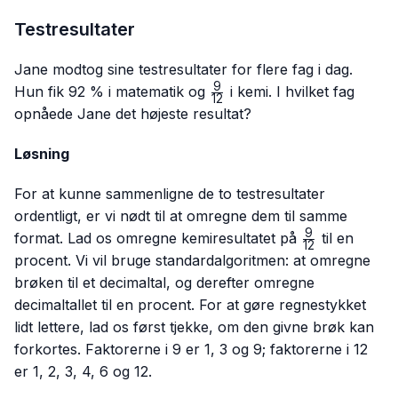
Testresultater
Jane modtog sine testresultater for flere fag i dag.
9
\frac{9}
Hun fik 92 % i matematik og
i kemi. I hvilket fag
12
{12}
opnåede Jane det højeste resultat?
Løsning
For at kunne sammenligne de to testresultater
ordentligt, er vi nødt til at omregne dem til samme
9
\frac{9}
format. Lad os omregne kemiresultatet på
til en
12
{12}
procent. Vi vil bruge standardalgoritmen: at omregne
brøken til et decimaltal, og derefter omregne
decimaltallet til en procent. For at gøre regnestykket
lidt lettere, lad os først tjekke, om den givne brøk kan
forkortes. Faktorerne i 9 er 1, 3 og 9; faktorerne i 12
er 1, 2, 3, 4, 6 og 12.