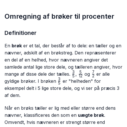
Omregning af brøker til procenter
Definitioner
En
brøk
er et tal, der består af to dele: en tæller og en
nævner, adskilt af en brøkstreg. Den repræsenterer
en del af en helhed, hvor nævneren angiver det
samlede antal lige store dele, og tælleren angiver, hvor
3
5
7
\frac{3}
\frac{5}
\frac{7}
mange af disse dele der tælles.
,
og
er alle
5
12
2
{5}
{12}
{2}
3
\frac{3}
gyldige brøker. I brøken
er "helheden" for
5
{5}
eksempel delt i 5 lige store dele, og vi ser på præcis 3
af dem.
Når en brøks tæller er lig med eller større end dens
nævner, klassificeres den som en
uægte brøk
.
Omvendt, hvis nævneren er strengt større end