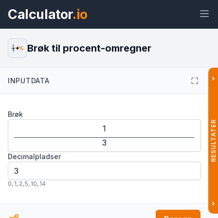
Calculator
.io
Brøk til procent-omregner
1
%
2
›
INPUTDATA
Widget
Link
Tekst
HTML
Brøk
Forhåndsvisning Brøk til procent-
omregner Widget
RESULTATER
Decimalpladser
0
,
1
,
2
,
5
,
10
,
14
›