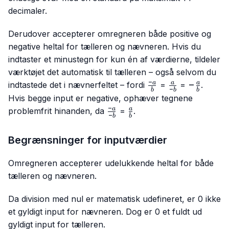
decimaler.
Derudover accepterer omregneren både positive og
negative heltal for tælleren og nævneren. Hvis du
indtaster et minustegn for kun én af værdierne, tildeler
værktøjet det automatisk til tælleren – også selvom du
−
\frac{-
\frac{a}
-
−
a
a
a
indtastede det i nævnerfeltet – fordi
=
=
.
−
b
b
b
a}{b}
{-b}
\frac{a}
Hvis begge input er negative, ophæver tegnene
{b}
−
\frac{-
\frac{a}
a
a
problemfrit hinanden, da
=
.
−
b
b
a}{-b}
{b}
Begrænsninger for inputværdier
Omregneren accepterer udelukkende heltal for både
tælleren og nævneren.
Da division med nul er matematisk udefineret, er 0 ikke
et gyldigt input for nævneren. Dog er 0 et fuldt ud
gyldigt input for tælleren.