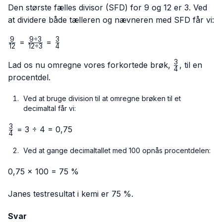
Den største fælles divisor (SFD) for 9 og 12 er 3. Ved
at dividere både tælleren og nævneren med SFD får vi:
9
9
÷
3
3
\frac{9}
\frac{9
\frac{3}
=
=
12
12
÷
3
4
{12}
÷ 3}
{4}
3
{12 ÷
\frac{3}
Lad os nu omregne vores forkortede brøk,
, til en
4
3}
{4}
procentdel.
Ved at bruge division til at omregne brøken til et
decimaltal får vi:
3
\frac{3}
= 3 ÷ 4 = 0,75
4
{4}
Ved at gange decimaltallet med 100 opnås procentdelen:
0,75 × 100 = 75 %
Janes testresultat i kemi er 75 %.
Svar