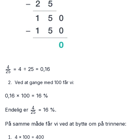
4
\frac{4}
= 4 ÷ 25 = 0,16
25
{25}
Ved at gange med 100 får vi:
0,16 × 100 = 16 %
4
\frac{4}
Endelig er
= 16 %.
25
{25}
På samme måde får vi ved at bytte om på trinnene:
4 × 100 = 400