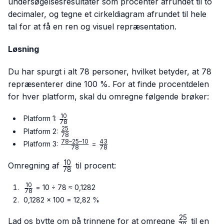
undersøgelsesresultater som procenter afrundet til to
decimaler, og tegne et cirkeldiagram afrundet til hele
tal for at få en ren og visuel repræsentation.
Løsning
Du har spurgt i alt 78 personer, hvilket betyder, at 78
repræsenterer dine 100 %. For at finde procentdelen
for hver platform, skal du omregne følgende brøker:
10
\frac{10}
Platform 1:
78
{78}
25
\frac{25}
Platform 2:
78
{78}
78–25–10
43
\frac{78
\frac{43}
Platform 3:
=
78
78
– 25 –
{78}
10
10}{78}
\frac{10}
Omregning af
til procent:
78
{78}
10
\frac{10}
= 10 ÷ 78 ≈ 0,1282
78
{78}
0,1282 × 100 = 12,82 %
25
\frac{25}
Lad os bytte om på trinnene for at omregne
til en