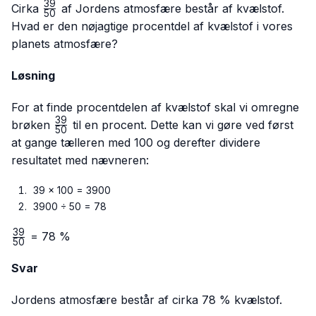
39
\frac{39}
Cirka
af Jordens atmosfære består af kvælstof.
50
{50}
Hvad er den nøjagtige procentdel af kvælstof i vores
planets atmosfære?
Løsning
For at finde procentdelen af kvælstof skal vi omregne
39
\frac{39}
brøken
til en procent. Dette kan vi gøre ved først
50
{50}
at gange tælleren med 100 og derefter dividere
resultatet med nævneren:
39 × 100 = 3900
3900 ÷ 50 = 78
39
\frac{39}
= 78 %
50
{50}
Svar
Jordens atmosfære består af cirka 78 % kvælstof.