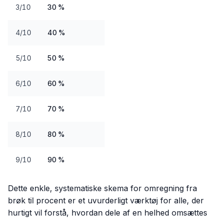
3/10
30 %
4/10
40 %
5/10
50 %
6/10
60 %
7/10
70 %
8/10
80 %
9/10
90 %
Dette enkle, systematiske skema for omregning fra
brøk til procent er et uvurderligt værktøj for alle, der
hurtigt vil forstå, hvordan dele af en helhed omsættes