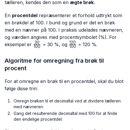
tælleren, kendes den som en
ægte brøk
.
En
procentdel
repræsenterer et forhold udtrykt som
en brøkdel af 100. I bund og grund er det en brøk
med en nævner på 100. I praksis udelades nævneren,
og værdien angives med procentsymbolet (%). For
30
120
\frac{30}
\frac{120}
eksempel er
= 30 %, og
= 120 %.
100
100
{100}
{100}
Algoritme for omregning fra brøk til
procent
For at omregne en brøk til en procentdel, skal du blot
følge disse trin:
Omregn brøken til et decimaltal ved at dividere tælleren
med nævneren.
Gang det resulterende decimaltal med 100 for at finde
den endelige procentdel.