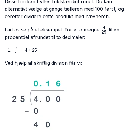
Disse trin kan byttes fuldstændigt rundt. Du kan
alternativt vælge at gange tælleren med 100 først, og
derefter dividere dette produkt med nævneren.
4
\frac{4}
Lad os se på et eksempel. For at omregne
til en
25
{25}
procentdel afrundet til to decimaler:
4
\frac{4}
= 4 ÷ 25
25
{25}
Ved hjælp af skriftlig division får vi: