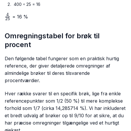
400 ÷ 25 = 16
4
\frac{4}
= 16 %
25
{25}
Omregningstabel for brøk til
procent
Den følgende tabel fungerer som en praktisk hurtig
reference, der giver detaljerede omregninger af
almindelige brøker til deres tilsvarende
procentværdier.
Hver række svarer til en specifik brøk, lige fra enkle
referencepunkter som 1/2 (50 %) til mere komplekse
forhold som 1/7 (cirka 14,285714 %). Vi har inkluderet
et bredt udvalg af brøker op til 9/10 for at sikre, at du
har præcise omregninger tilgængelige ved et hurtigt
øjekast.