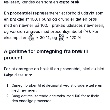
tælleren, kendes den som en
ægte brøk
.
En
procentdel
repræsenterer et forhold udtrykt som
en brøkdel af 100. I bund og grund er det en brøk
med en nævner på 100. I praksis udelades nævneren,
og værdien angives med procentsymbolet (%). For
30
120
\frac{30}
\frac{120}
eksempel er
= 30 %, og
= 120 %.
100
100
{100}
{100}
Algoritme for omregning fra brøk til
procent
For at omregne en brøk til en procentdel, skal du blot
følge disse trin:
Omregn brøken til et decimaltal ved at dividere tælleren
med nævneren.
Gang det resulterende decimaltal med 100 for at finde
den endelige procentdel.