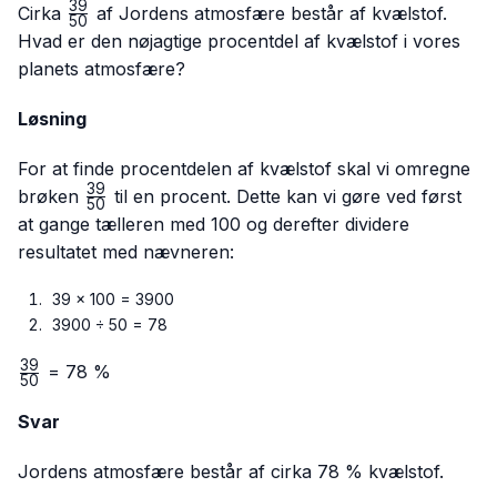
39
\frac{39}
Cirka
af Jordens atmosfære består af kvælstof.
50
{50}
Hvad er den nøjagtige procentdel af kvælstof i vores
planets atmosfære?
Løsning
For at finde procentdelen af kvælstof skal vi omregne
39
\frac{39}
brøken
til en procent. Dette kan vi gøre ved først
50
{50}
at gange tælleren med 100 og derefter dividere
resultatet med nævneren:
39 × 100 = 3900
3900 ÷ 50 = 78
39
\frac{39}
= 78 %
50
{50}
Svar
Jordens atmosfære består af cirka 78 % kvælstof.