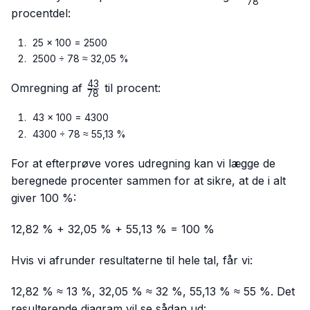
78
{78}
procentdel:
25 × 100 = 2500
2500 ÷ 78 ≈ 32,05 %
43
\frac{43}
Omregning af
til procent:
78
{78}
43 × 100 = 4300
4300 ÷ 78 ≈ 55,13 %
For at efterprøve vores udregning kan vi lægge de
beregnede procenter sammen for at sikre, at de i alt
giver 100 %:
12,82 % + 32,05 % + 55,13 % = 100 %
Hvis vi afrunder resultaterne til hele tal, får vi:
12,82 % ≈ 13 %, 32,05 % ≈ 32 %, 55,13 % ≈ 55 %. Det
resulterende diagram vil se sådan ud: