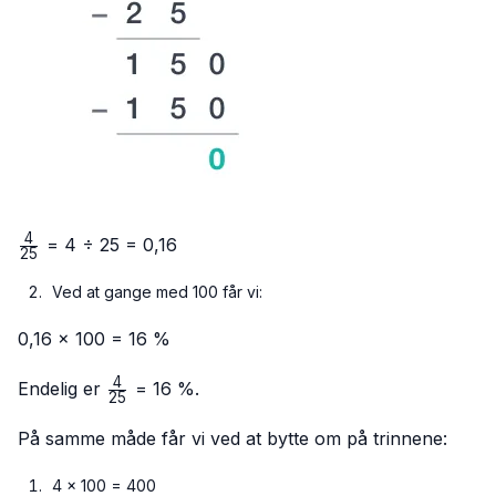
4
\frac{4}
= 4 ÷ 25 = 0,16
25
{25}
Ved at gange med 100 får vi:
0,16 × 100 = 16 %
4
\frac{4}
Endelig er
= 16 %.
25
{25}
På samme måde får vi ved at bytte om på trinnene:
4 × 100 = 400