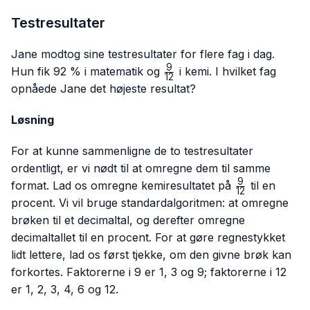
Testresultater
Jane modtog sine testresultater for flere fag i dag.
9
\frac{9}
Hun fik 92 % i matematik og
i kemi. I hvilket fag
12
{12}
opnåede Jane det højeste resultat?
Løsning
For at kunne sammenligne de to testresultater
ordentligt, er vi nødt til at omregne dem til samme
9
\frac{9}
format. Lad os omregne kemiresultatet på
til en
12
{12}
procent. Vi vil bruge standardalgoritmen: at omregne
brøken til et decimaltal, og derefter omregne
decimaltallet til en procent. For at gøre regnestykket
lidt lettere, lad os først tjekke, om den givne brøk kan
forkortes. Faktorerne i 9 er 1, 3 og 9; faktorerne i 12
er 1, 2, 3, 4, 6 og 12.