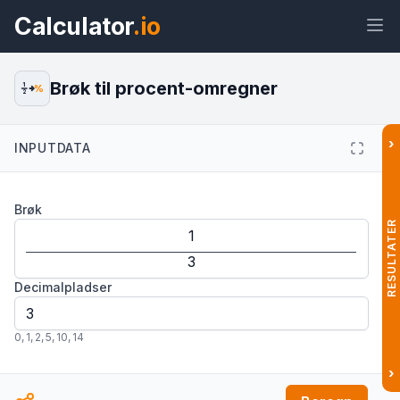
Calculator
.io
Brøk til procent-omregner
1
%
2
›
INPUTDATA
Widget
Link
Tekst
HTML
Brøk
Forhåndsvisning Brøk til procent-
omregner Widget
RESULTATER
Decimalpladser
0
,
1
,
2
,
5
,
10
,
14
›