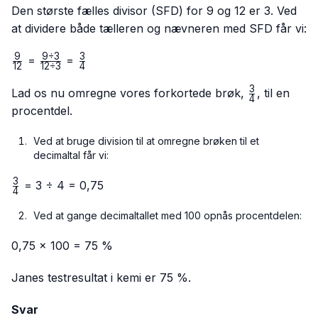
Den største fælles divisor (SFD) for 9 og 12 er 3. Ved
at dividere både tælleren og nævneren med SFD får vi:
9
9
÷
3
3
\frac{9}
\frac{9
\frac{3}
=
=
12
12
÷
3
4
{12}
÷ 3}
{4}
3
{12 ÷
\frac{3}
Lad os nu omregne vores forkortede brøk,
, til en
4
3}
{4}
procentdel.
Ved at bruge division til at omregne brøken til et
decimaltal får vi:
3
\frac{3}
= 3 ÷ 4 = 0,75
4
{4}
Ved at gange decimaltallet med 100 opnås procentdelen:
0,75 × 100 = 75 %
Janes testresultat i kemi er 75 %.
Svar