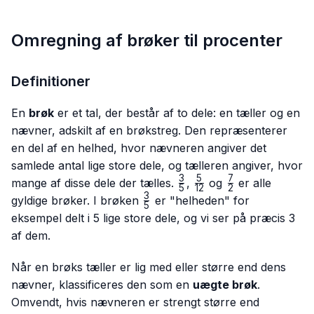
Omregning af brøker til procenter
Definitioner
En
brøk
er et tal, der består af to dele: en tæller og en
nævner, adskilt af en brøkstreg. Den repræsenterer
en del af en helhed, hvor nævneren angiver det
samlede antal lige store dele, og tælleren angiver, hvor
3
5
7
\frac{3}
\frac{5}
\frac{7}
mange af disse dele der tælles.
,
og
er alle
5
12
2
{5}
{12}
{2}
3
\frac{3}
gyldige brøker. I brøken
er "helheden" for
5
{5}
eksempel delt i 5 lige store dele, og vi ser på præcis 3
af dem.
Når en brøks tæller er lig med eller større end dens
nævner, klassificeres den som en
uægte brøk
.
Omvendt, hvis nævneren er strengt større end