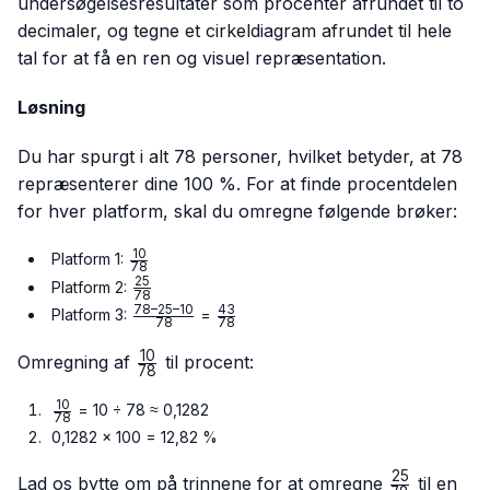
undersøgelsesresultater som procenter afrundet til to
decimaler, og tegne et cirkeldiagram afrundet til hele
tal for at få en ren og visuel repræsentation.
Løsning
Du har spurgt i alt 78 personer, hvilket betyder, at 78
repræsenterer dine 100 %. For at finde procentdelen
for hver platform, skal du omregne følgende brøker:
10
\frac{10}
Platform 1:
78
{78}
25
\frac{25}
Platform 2:
78
{78}
78–25–10
43
\frac{78
\frac{43}
Platform 3:
=
78
78
– 25 –
{78}
10
10}{78}
\frac{10}
Omregning af
til procent:
78
{78}
10
\frac{10}
= 10 ÷ 78 ≈ 0,1282
78
{78}
0,1282 × 100 = 12,82 %
25
\frac{25}
Lad os bytte om på trinnene for at omregne
til en