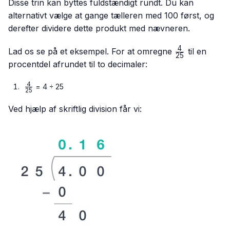
Disse trin kan byttes fuldstændigt rundt. Du kan
alternativt vælge at gange tælleren med 100 først, og
derefter dividere dette produkt med nævneren.
4
\frac{4}
Lad os se på et eksempel. For at omregne
til en
25
{25}
procentdel afrundet til to decimaler:
4
\frac{4}
= 4 ÷ 25
25
{25}
Ved hjælp af skriftlig division får vi: