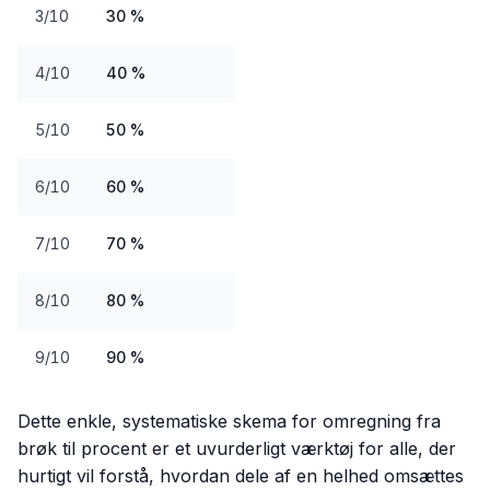
3/10
30 %
4/10
40 %
5/10
50 %
6/10
60 %
7/10
70 %
8/10
80 %
9/10
90 %
Dette enkle, systematiske skema for omregning fra
brøk til procent er et uvurderligt værktøj for alle, der
hurtigt vil forstå, hvordan dele af en helhed omsættes