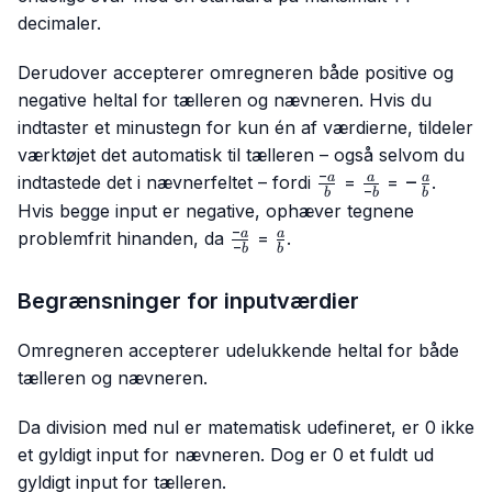
decimaler.
Derudover accepterer omregneren både positive og
negative heltal for tælleren og nævneren. Hvis du
indtaster et minustegn for kun én af værdierne, tildeler
værktøjet det automatisk til tælleren – også selvom du
−
\frac{-
\frac{a}
-
−
a
a
a
indtastede det i nævnerfeltet – fordi
=
=
.
−
b
b
b
a}{b}
{-b}
\frac{a}
Hvis begge input er negative, ophæver tegnene
{b}
−
\frac{-
\frac{a}
a
a
problemfrit hinanden, da
=
.
−
b
b
a}{-b}
{b}
Begrænsninger for inputværdier
Omregneren accepterer udelukkende heltal for både
tælleren og nævneren.
Da division med nul er matematisk udefineret, er 0 ikke
et gyldigt input for nævneren. Dog er 0 et fuldt ud
gyldigt input for tælleren.