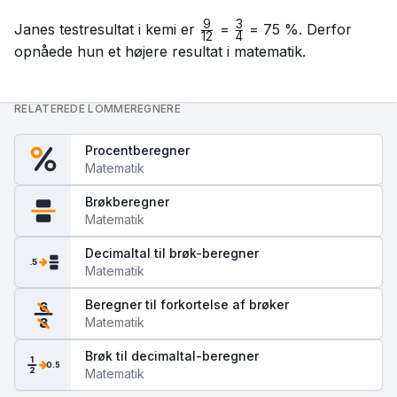
9
3
\frac{9}
\frac{3}
Janes testresultat i kemi er
=
= 75 %. Derfor
12
4
{12}
{4}
opnåede hun et højere resultat i matematik.
RELATEREDE LOMMEREGNERE
Procentberegner
Matematik
Brøkberegner
Matematik
Decimaltal til brøk-beregner
.5
Matematik
Beregner til forkortelse af brøker
6
Matematik
8
Brøk til decimaltal-beregner
1
0.5
2
Matematik