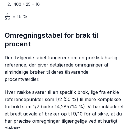
400 ÷ 25 = 16
4
\frac{4}
= 16 %
25
{25}
Omregningstabel for brøk til
procent
Den følgende tabel fungerer som en praktisk hurtig
reference, der giver detaljerede omregninger af
almindelige brøker til deres tilsvarende
procentværdier.
Hver række svarer til en specifik brøk, lige fra enkle
referencepunkter som 1/2 (50 %) til mere komplekse
forhold som 1/7 (cirka 14,285714 %). Vi har inkluderet
et bredt udvalg af brøker op til 9/10 for at sikre, at du
har præcise omregninger tilgængelige ved et hurtigt
øjekast.