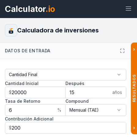
Calculator
.io
Calculadora de inversiones
$
›
DATOS DE ENTRADA
Widget
Enlace
Texto
HTML
Vista previa Calculadora de
inversiones Widget
RESULTADOS
Cantidad Inicial
Después
$
años
Tasa de Retorno
Compound
%
Contribución Adicional
›
$