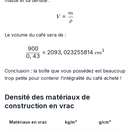
masse et sa densité :
m
V=\frac{m}{ρ}
=
V
ρ
Le volume du café sera de :
900
\frac{900}{0,43}= 2093
3
=
2093
,
023255814
c
m
0
,
43
Conclusion : la boîte que vous possédez est beaucoup
trop petite pour contenir l'intégralité du café acheté !
Densité des matériaux de
construction en vrac
Matériaux en vrac
kg/m³
g/cm³