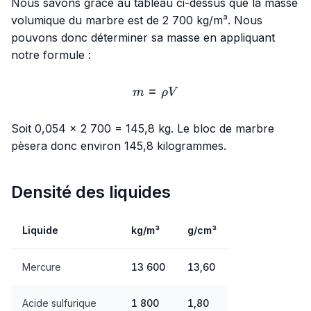
Nous savons grâce au tableau ci-dessus que la masse
volumique du marbre est de 2 700 kg/m³. Nous
pouvons donc déterminer sa masse en appliquant
notre formule :
=
m=ρ V
m
ρ
V
Soit 0,054 × 2 700 = 145,8 kg. Le bloc de marbre
pèsera donc environ 145,8 kilogrammes.
Densité des liquides
Liquide
kg/m³
g/cm³
Mercure
13 600
13,60
Acide sulfurique
1 800
1,80