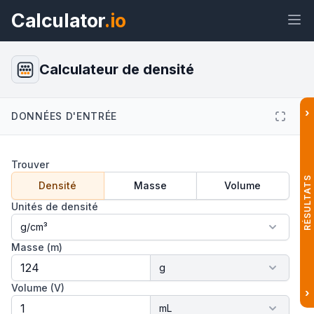
Calculator
.io
Calculateur de densité
›
DONNÉES D'ENTRÉE
Widget
Lien
Texte
HTML
Trouver
Aperçu Calculateur de densité
Widget
RÉSULTATS
Densité
Masse
Volume
Unités de densité
Masse (m)
Volume (V)
›