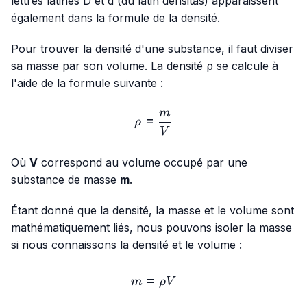
lettres latines D et d (du latin
densitas
) apparaissent
également dans la formule de la densité.
Pour trouver la densité d'une substance, il faut diviser
sa masse par son volume. La densité ρ se calcule à
l'aide de la formule suivante :
m
ρ=\frac{m}{V}
=
ρ
V
Où
V
correspond au volume occupé par une
substance de masse
m
.
Étant donné que la densité, la masse et le volume sont
mathématiquement liés, nous pouvons isoler la masse
si nous connaissons la densité et le volume :
=
m=ρ V
m
ρ
V