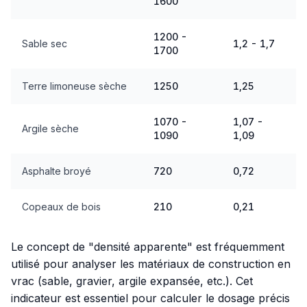
1600
1200 -
Sable sec
1,2 - 1,7
1700
Terre limoneuse sèche
1250
1,25
1070 -
1,07 -
Argile sèche
1090
1,09
Asphalte broyé
720
0,72
Copeaux de bois
210
0,21
Le concept de "densité apparente" est fréquemment
utilisé pour analyser les matériaux de construction en
vrac (sable, gravier, argile expansée, etc.). Cet
indicateur est essentiel pour calculer le dosage précis