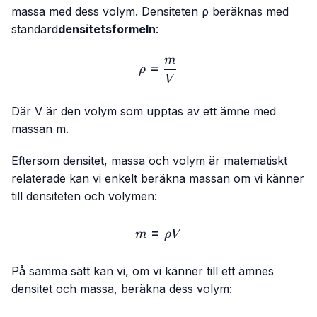
massa med dess volym. Densiteten ρ beräknas med
standard
densitetsformeln
:
m
ρ=\frac{m}{V}
=
ρ
V
Där
V
är den volym som upptas av ett ämne med
massan
m
.
Eftersom densitet, massa och volym är matematiskt
relaterade kan vi enkelt beräkna massan om vi känner
till densiteten och volymen:
=
m=ρ V
m
ρ
V
På samma sätt kan vi, om vi känner till ett ämnes
densitet och massa, beräkna dess volym: