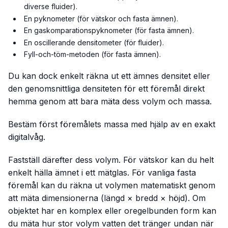
diverse fluider).
En pyknometer (för vätskor och fasta ämnen).
En gaskomparationspyknometer (för fasta ämnen).
En oscillerande densitometer (för fluider).
Fyll-och-töm-metoden (för fasta ämnen).
Du kan dock enkelt räkna ut ett ämnes densitet eller
den genomsnittliga densiteten för ett föremål direkt
hemma genom att bara mäta dess volym och massa.
Bestäm först föremålets massa med hjälp av en exakt
digitalvåg.
Fastställ därefter dess volym. För vätskor kan du helt
enkelt hälla ämnet i ett mätglas. För vanliga fasta
föremål kan du räkna ut volymen matematiskt genom
att mäta dimensionerna (längd × bredd × höjd). Om
objektet har en komplex eller oregelbunden form kan
du mäta hur stor volym vatten det tränger undan när