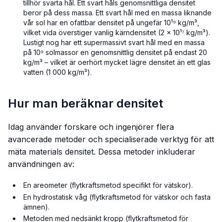
tillhör svarta hål. Ett svart håls genomsnittliga densitet
beror på dess massa. Ett svart hål med en massa liknande
vår sol har en ofattbar densitet på ungefär 10¹⁹ kg/m³,
vilket vida överstiger vanlig kärndensitet (2 × 10¹⁷ kg/m³).
Lustigt nog har ett supermassivt svart hål med en massa
på 10⁹ solmassor en genomsnittlig densitet på endast 20
kg/m³ – vilket är oerhört mycket lägre densitet än ett glas
vatten (1 000 kg/m³).
Hur man beräknar densitet
Idag använder forskare och ingenjörer flera
avancerade metoder och specialiserade verktyg för att
mäta materials densitet. Dessa metoder inkluderar
användningen av:
En areometer (flytkraftsmetod specifikt för vätskor).
En hydrostatisk våg (flytkraftsmetod för vätskor och fasta
ämnen).
Metoden med nedsänkt kropp (flytkraftsmetod för