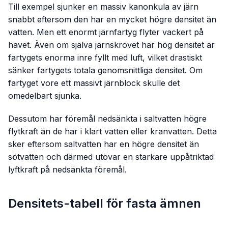
Till exempel sjunker en massiv kanonkula av järn
snabbt eftersom den har en mycket högre densitet än
vatten. Men ett enormt järnfartyg flyter vackert på
havet. Även om själva järnskrovet har hög densitet är
fartygets enorma inre fyllt med luft, vilket drastiskt
sänker fartygets
totala
genomsnittliga densitet. Om
fartyget vore ett massivt järnblock skulle det
omedelbart sjunka.
Dessutom har föremål nedsänkta i saltvatten högre
flytkraft än de har i klart vatten eller kranvatten. Detta
sker eftersom saltvatten har en högre densitet än
sötvatten och därmed utövar en starkare uppåtriktad
lyftkraft på nedsänkta föremål.
Densitets-tabell för fasta ämnen