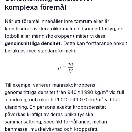
komplexa föremål
När ett föremål innehåller inre tomrum eller är
konstruerat av flera olika material (som ett fartyg, en
fotboll eller människokroppen) mäter vi dess
genomsnittliga densitet
. Detta kan fortfarande enkelt
beräknas med standardformeln:
m
ρ=\frac{m}{V}
=
ρ
V
Till exempel varierar människokroppens
genomsnittliga densitet från 940 till 990 kg/m³ vid full
inandning, och ökar till 1 010 till 1 070 kg/m³ vid full
utandning. En persons exakta kroppsdensitet
påverkas kraftigt av deras unika fysiska
sammansättning, specifikt förhållandet mellan
benmassa, muskelvävnad och kroppsfett.