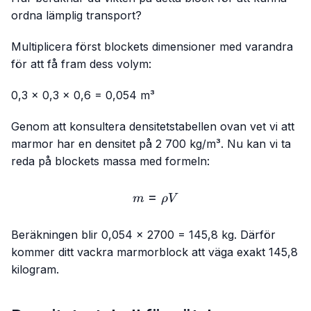
ordna lämplig transport?
Multiplicera först blockets dimensioner med varandra
för att få fram dess volym:
0,3 × 0,3 × 0,6 = 0,054 m³
Genom att konsultera densitetstabellen ovan vet vi att
marmor har en densitet på 2 700 kg/m³. Nu kan vi ta
reda på blockets massa med formeln:
=
m=ρ V
m
ρ
V
Beräkningen blir 0,054 × 2700 = 145,8 kg. Därför
kommer ditt vackra marmorblock att väga exakt 145,8
kilogram.