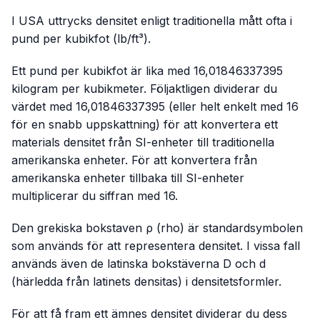
I USA uttrycks densitet enligt traditionella mått ofta i
pund per kubikfot (lb/ft³).
Ett pund per kubikfot är lika med 16,01846337395
kilogram per kubikmeter. Följaktligen dividerar du
värdet med 16,01846337395 (eller helt enkelt med 16
för en snabb uppskattning) för att konvertera ett
materials densitet från SI-enheter till traditionella
amerikanska enheter. För att konvertera från
amerikanska enheter tillbaka till SI-enheter
multiplicerar du siffran med 16.
Den grekiska bokstaven ρ (rho) är standardsymbolen
som används för att representera densitet. I vissa fall
används även de latinska bokstäverna D och d
(härledda från latinets
densitas
) i densitetsformler.
För att få fram ett ämnes densitet dividerar du dess