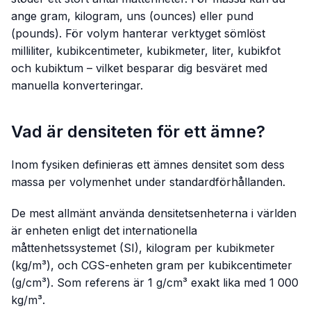
ange gram, kilogram, uns (ounces) eller pund
(pounds). För volym hanterar verktyget sömlöst
milliliter, kubikcentimeter, kubikmeter, liter, kubikfot
och kubiktum – vilket besparar dig besväret med
manuella konverteringar.
Vad är densiteten för ett ämne?
Inom fysiken definieras ett ämnes densitet som dess
massa per volymenhet under standardförhållanden.
De mest allmänt använda densitetsenheterna i världen
är enheten enligt det internationella
måttenhetssystemet (SI), kilogram per kubikmeter
(kg/m³), och CGS-enheten gram per kubikcentimeter
(g/cm³). Som referens är 1 g/cm³ exakt lika med 1 000
kg/m³.