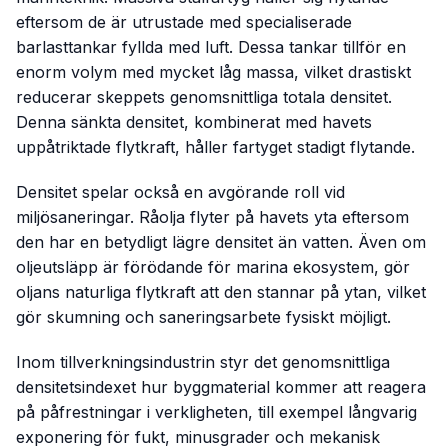
eftersom de är utrustade med specialiserade
barlasttankar fyllda med luft. Dessa tankar tillför en
enorm volym med mycket låg massa, vilket drastiskt
reducerar skeppets genomsnittliga totala densitet.
Denna sänkta densitet, kombinerat med havets
uppåtriktade flytkraft, håller fartyget stadigt flytande.
Densitet spelar också en avgörande roll vid
miljösaneringar. Råolja flyter på havets yta eftersom
den har en betydligt lägre densitet än vatten. Även om
oljeutsläpp är förödande för marina ekosystem, gör
oljans naturliga flytkraft att den stannar på ytan, vilket
gör skumning och saneringsarbete fysiskt möjligt.
Inom tillverkningsindustrin styr det genomsnittliga
densitetsindexet hur byggmaterial kommer att reagera
på påfrestningar i verkligheten, till exempel långvarig
exponering för fukt, minusgrader och mekanisk