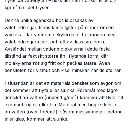
flyter på vattenytan – dess densitet sjunker till 916,7
kg/m³ när det fryser.
Denna unika egenskap hos is orsakas av
vätebindningar. Isens kristallgitter påminner om en
vaxkaka, där vattenmolekylerna är förbundna med
vätebindningar i vart och ett av dess sex hörn.
Avståndet mellan vattenmolekylerna i detta fasta
tillstånd är faktiskt större än i flytande form, där
molekylerna rör sig fritt och packas tätare. Även
densiteten för vismut och kisel minskar när de stelnar.
I slutändan är det ett materials densitet som avgör om
det kommer att flyta eller sjunka. Föremål med lägre
densitet än vatten (under 1 g/cm³) kommer att flyta, till
exempel frigolit eller trä. Material med högre densitet
än vatten (över 1 g/cm³), såsom massiv metall, betong
eller glas, kommer att sjunka.