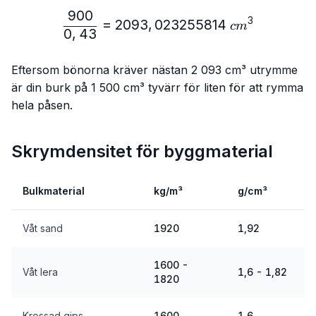
900
\frac{900}{0,43}= 2093
3
=
2093
,
023255814
c
m
0
,
43
Eftersom bönorna kräver nästan 2 093 cm³ utrymme
är din burk på 1 500 cm³ tyvärr för liten för att rymma
hela påsen.
Skrymdensitet för byggmaterial
Bulkmaterial
kg/m³
g/cm³
Våt sand
1920
1,92
1600 -
Våt lera
1,6 - 1,82
1820
Krossad gips
1600
1,6