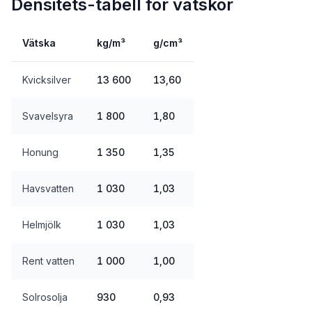
Densitets-tabell för vätskor
Vätska
kg/m³
g/cm³
Kvicksilver
13 600
13,60
Svavelsyra
1 800
1,80
Honung
1 350
1,35
Havsvatten
1 030
1,03
Helmjölk
1 030
1,03
Rent vatten
1 000
1,00
Solrosolja
930
0,93