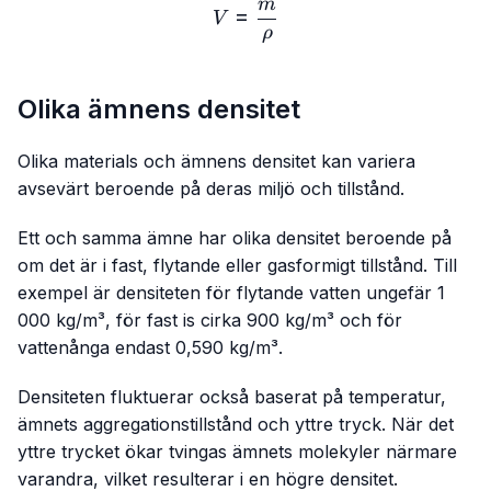
m
V=\frac{m}{ρ}
=
V
ρ
Olika ämnens densitet
Olika materials och ämnens densitet kan variera
avsevärt beroende på deras miljö och tillstånd.
Ett och samma ämne har olika densitet beroende på
om det är i fast, flytande eller gasformigt tillstånd. Till
exempel är densiteten för flytande vatten ungefär 1
000 kg/m³, för fast is cirka 900 kg/m³ och för
vattenånga endast 0,590 kg/m³.
Densiteten fluktuerar också baserat på temperatur,
ämnets aggregationstillstånd och yttre tryck. När det
yttre trycket ökar tvingas ämnets molekyler närmare
varandra, vilket resulterar i en högre densitet.