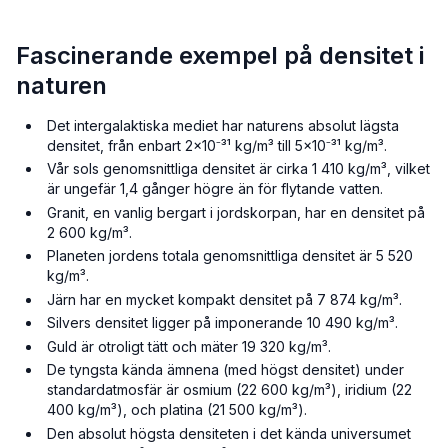
Fascinerande exempel på densitet i
naturen
Det intergalaktiska mediet har naturens absolut lägsta
densitet, från enbart 2×10⁻³¹ kg/m³ till 5×10⁻³¹ kg/m³.
Vår sols genomsnittliga densitet är cirka 1 410 kg/m³, vilket
är ungefär 1,4 gånger högre än för flytande vatten.
Granit, en vanlig bergart i jordskorpan, har en densitet på
2 600 kg/m³.
Planeten jordens totala genomsnittliga densitet är 5 520
kg/m³.
Järn har en mycket kompakt densitet på 7 874 kg/m³.
Silvers densitet ligger på imponerande 10 490 kg/m³.
Guld är otroligt tätt och mäter 19 320 kg/m³.
De tyngsta kända ämnena (med högst densitet) under
standardatmosfär är osmium (22 600 kg/m³), iridium (22
400 kg/m³), och platina (21 500 kg/m³).
Den absolut högsta densiteten i det kända universumet