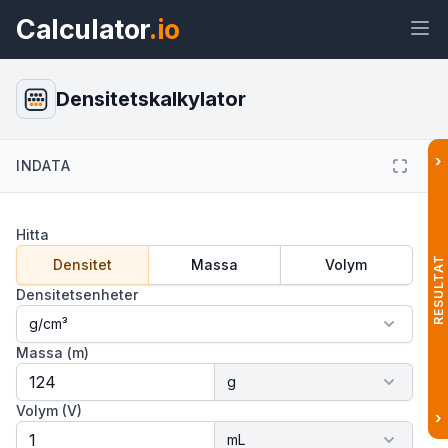
Calculator
.io
Densitetskalkylator
›
INDATA
Widget
Länk
Text
HTML
Hitta
Förhandsvisning Densitetskalkylator
Widget
RESULTAT
Densitet
Massa
Volym
Densitetsenheter
Massa (m)
Volym (V)
›