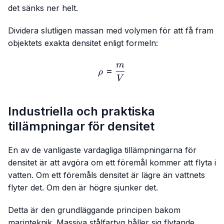
det sänks ner helt.
Dividera slutligen massan med volymen för att få fram
objektets exakta densitet enligt formeln:
m
ρ=\frac{m}{V}
=
ρ
V
Industriella och praktiska
tillämpningar för densitet
En av de vanligaste vardagliga tillämpningarna för
densitet är att avgöra om ett föremål kommer att flyta i
vatten. Om ett föremåls densitet är lägre än vattnets
flyter det. Om den är högre sjunker det.
Detta är den grundläggande principen bakom
marinteknik. Massiva stålfartyg håller sig flytande