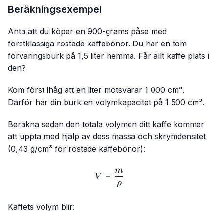
Beräkningsexempel
Anta att du köper en 900-grams påse med
förstklassiga rostade kaffebönor. Du har en tom
förvaringsburk på 1,5 liter hemma. Får allt kaffe plats i
den?
Kom först ihåg att en liter motsvarar 1 000 cm³.
Därför har din burk en volymkapacitet på 1 500 cm³.
Beräkna sedan den totala volymen ditt kaffe kommer
att uppta med hjälp av dess massa och skrymdensitet
(0,43 g/cm³ för rostade kaffebönor):
m
V=\frac{m}{ρ}
=
V
ρ
Kaffets volym blir: