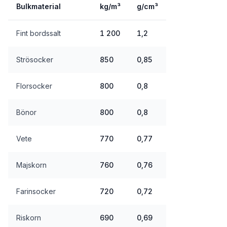
Bulkmaterial
kg/m³
g/cm³
Fint bordssalt
1 200
1,2
Strösocker
850
0,85
Florsocker
800
0,8
Bönor
800
0,8
Vete
770
0,77
Majskorn
760
0,76
Farinsocker
720
0,72
Riskorn
690
0,69