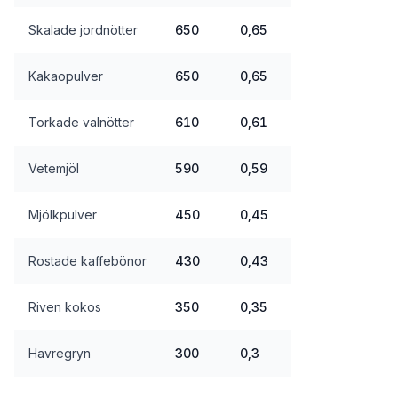
Skalade jordnötter
650
0,65
Kakaopulver
650
0,65
Torkade valnötter
610
0,61
Vetemjöl
590
0,59
Mjölkpulver
450
0,45
Rostade kaffebönor
430
0,43
Riven kokos
350
0,35
Havregryn
300
0,3