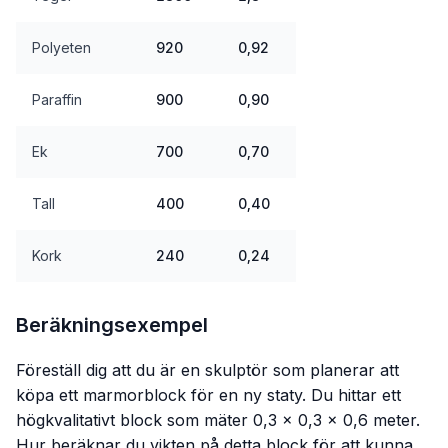
Polyeten
920
0,92
Paraffin
900
0,90
Ek
700
0,70
Tall
400
0,40
Kork
240
0,24
Beräkningsexempel
Föreställ dig att du är en skulptör som planerar att
köpa ett marmorblock för en ny staty. Du hittar ett
högkvalitativt block som mäter 0,3 × 0,3 × 0,6 meter.
Hur beräknar du vikten på detta block för att kunna