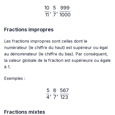
10
5
999
\frac{10}{11},\frac{5}{7}
,
,
11
7
1000
Fractions impropres
Les fractions impropres sont celles dont le
numérateur (le chiffre du haut) est supérieur ou égal
au dénominateur (le chiffre du bas). Par conséquent,
la valeur globale de la fraction est supérieure ou égale
à 1.
Exemples :
5
8
567
\frac{5}{4},\frac{8}{7},
,
,
4
7
123
Fractions mixtes