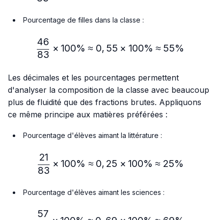
Pourcentage de filles dans la classe :
46
\frac{46}{83} × 100\% ≈
×
100%
≈
0
,
55
×
100%
≈
55%
83
Les décimales et les pourcentages permettent
d'analyser la composition de la classe avec beaucoup
plus de fluidité que des fractions brutes. Appliquons
ce même principe aux matières préférées :
Pourcentage d'élèves aimant la littérature :
21
\frac{21}{83} × 100\% ≈
×
100%
≈
0
,
25
×
100%
≈
25%
83
Pourcentage d'élèves aimant les sciences :
57
\frac{57}{83} × 100\% ≈