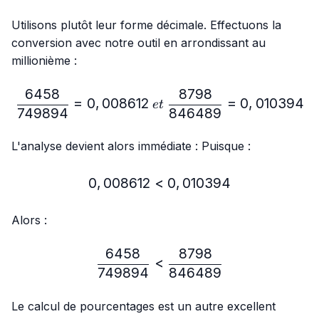
Utilisons plutôt leur forme décimale. Effectuons la
conversion avec notre outil en arrondissant au
millionième :
6458
8798
\frac{6458}{749894}=0,
=
0
,
008612
=
0
,
010394
e
t
749894
846489
L'analyse devient alors immédiate : Puisque :
0
,
008612
<
0,008612 < 0,010394
0
,
010394
Alors :
6458
8798
\frac{6458}{749894} < 
<
749894
846489
Le calcul de pourcentages est un autre excellent