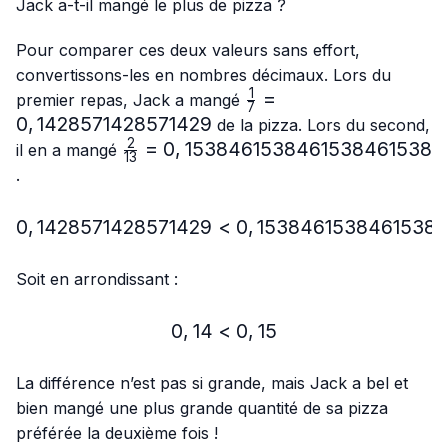
{13}
Jack a-t-il mangé le plus de pizza ?
Pour comparer ces deux valeurs sans effort,
convertissons-les en nombres décimaux. Lors du
1
\frac{1}
=
premier repas, Jack a mangé
7
{7}=0,1428571428571
0
,
1428571428571429
de la pizza. Lors du second,
2
\frac{2}
=
0
,
1538461538461538461538
il en a mangé
13
{13}=0,1538461538461538461538
.
0
,
1428571428571429
<
0,1428571428571429 < 
0
,
1538461538461538
Soit en arrondissant :
0
,
14
<
0,14 < 0,15
0
,
15
La différence n’est pas si grande, mais Jack a bel et
bien mangé une plus grande quantité de sa pizza
préférée la deuxième fois !