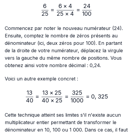
6
6
×
4
24
\frac{6}{25}=\frac{6 × 4
=
=
25
25
×
4
100
Commencez par noter le nouveau numérateur (24).
Ensuite, comptez le nombre de zéros présents au
dénominateur (ici, deux zéros pour 100). En partant
de la droite de votre numérateur, déplacez la virgule
vers la gauche du même nombre de positions. Vous
obtenez ainsi votre nombre décimal : 0,24.
Voici un autre exemple concret :
13
13
×
25
325
\frac{13}{40}=\frac{13 
=
=
=
0
,
325
40
40
×
25
1000
Cette technique atteint ses limites s'il n'existe aucun
multiplicateur entier permettant de transformer le
dénominateur en 10, 100 ou 1 000. Dans ce cas, il faut