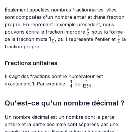
Également appelées nombres fractionnaires, elles
sont composées d'un nombre entier et d’une fraction
propre. En reprenant l'exemple précédent, nous
5
\frac{5}
pouvons écrire la fraction impropre
sous la forme
4
{4}
1
1
1\frac{1}
1
\frac{
de la fraction mixte
, où 1 représente l'entier et
la
4
4
{4}
{4}
fraction propre.
Fractions unitaires
Il s’agit des fractions dont le numérateur est
1
1
\frac{1}
\frac{1}
exactement 1. Par exemple :
ou
.
4
1254
{4}
{1254}
Qu'est-ce qu'un nombre décimal ?
Un nombre décimal est un nombre dont la partie
entière et la partie décimale sont séparées par une
virgule (ou un point décimal selon la typographie