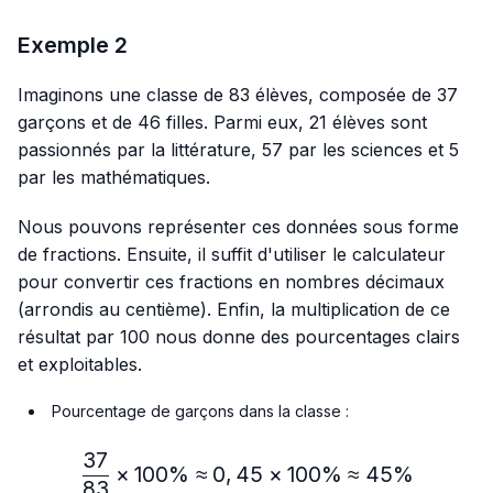
Exemple 2
Imaginons une classe de 83 élèves, composée de 37
garçons et de 46 filles. Parmi eux, 21 élèves sont
passionnés par la littérature, 57 par les sciences et 5
par les mathématiques.
Nous pouvons représenter ces données sous forme
de fractions. Ensuite, il suffit d'utiliser le calculateur
pour convertir ces fractions en nombres décimaux
(arrondis au centième). Enfin, la multiplication de ce
résultat par 100 nous donne des pourcentages clairs
et exploitables.
Pourcentage de garçons dans la classe :
37
\frac{37}{83} × 100\%≈
×
100%
≈
0
,
45
×
100%
≈
45%
83