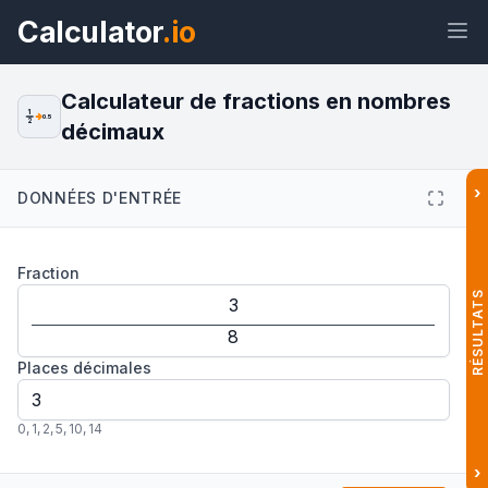
Calculator
.io
Calculateur de fractions en nombres
1
0.5
2
décimaux
Widget
Lien
Texte
HTML
›
DONNÉES D'ENTRÉE
Aperçu Fraction en décimal :
Fraction
Calculateur en ligne Widget
RÉSULTATS
Places décimales
0
,
1
,
2
,
5
,
10
,
14
›