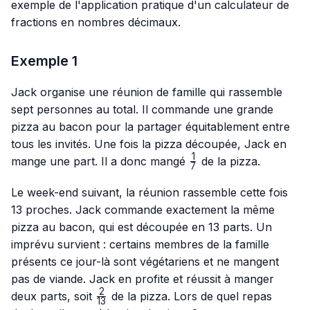
exemple de l'application pratique d'un calculateur de
fractions en nombres décimaux.
Exemple 1
Jack organise une réunion de famille qui rassemble
sept personnes au total. Il commande une grande
pizza au bacon pour la partager équitablement entre
tous les invités. Une fois la pizza découpée, Jack en
1
\frac{1}
mange une part. Il a donc mangé
de la pizza.
7
{7}
Le week-end suivant, la réunion rassemble cette fois
13 proches. Jack commande exactement la même
pizza au bacon, qui est découpée en 13 parts. Un
imprévu survient : certains membres de la famille
présents ce jour-là sont végétariens et ne mangent
pas de viande. Jack en profite et réussit à manger
2
\frac{2}
deux parts, soit
de la pizza. Lors de quel repas
13