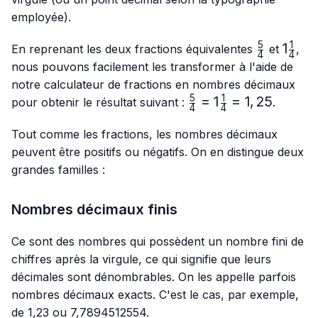
employée).
5
1
\frac{5}
1\frac
1
En reprenant les deux fractions équivalentes
et
,
4
4
{4}
{4}
nous pouvons facilement les transformer à l'aide de
notre calculateur de fractions en nombres décimaux
5
1
\frac{5}
=
1
=
1
,
25
pour obtenir le résultat suivant :
.
4
4
{4}=1\frac{1}
{4}=1,25
Tout comme les fractions, les nombres décimaux
peuvent être positifs ou négatifs. On en distingue deux
grandes familles :
Nombres décimaux finis
Ce sont des nombres qui possèdent un nombre fini de
chiffres après la virgule, ce qui signifie que leurs
décimales sont dénombrables. On les appelle parfois
nombres décimaux exacts. C'est le cas, par exemple,
de 1,23 ou 7,7894512554.