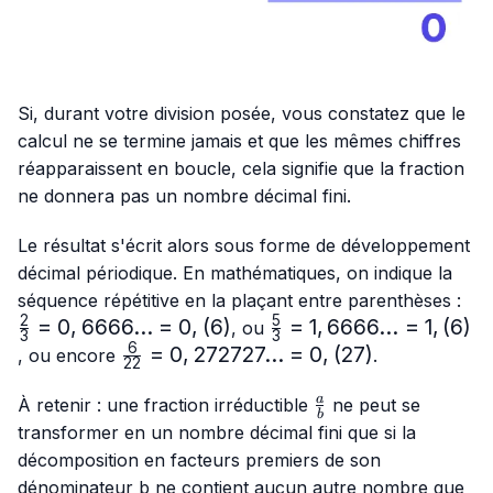
Si, durant votre division posée, vous constatez que le
calcul ne se termine jamais et que les mêmes chiffres
réapparaissent en boucle, cela signifie que la fraction
ne donnera pas un nombre décimal fini.
Le résultat s'écrit alors sous forme de développement
décimal périodique. En mathématiques, on indique la
\fr
séquence répétitive en la plaçant entre parenthèses :
{3}
2
5
=
0
,
6666...
=
0
,
(
6
)
\frac{5}
=
1
,
6666...
=
1
,
(
6
)
, ou
3
3
= 0
{3}=
6
\frac{6}
=
0
,
272727...
=
0
,
(
27
)
, ou encore
.
22
1,6666...
{22}=0,272727...
= 1,(6)
\frac{a}
= 0,(27)
a
À retenir : une fraction irréductible
ne peut se
b
{b}
transformer en un nombre décimal fini que si la
décomposition en facteurs premiers de son
dénominateur
b
ne contient aucun autre nombre que