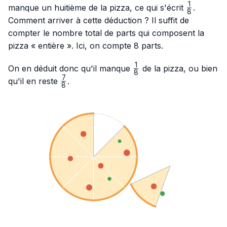
1
\frac{1}
manque un huitième de la pizza, ce qui s'écrit
.
8
{8}
Comment arriver à cette déduction ? Il suffit de
compter le nombre total de parts qui composent la
pizza « entière ». Ici, on compte 8 parts.
1
\frac{1}
On en déduit donc qu'il manque
de la pizza, ou bien
8
{8}
7
\frac{7}
qu'il en reste
.
8
{8}