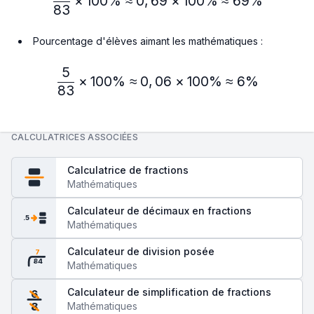
×
100%
≈
0
,
69
×
100%
≈
69%
83
Pourcentage d'élèves aimant les mathématiques :
5
\frac{5}{83} × 100\% ≈ 
×
100%
≈
0
,
06
×
100%
≈
6%
83
CALCULATRICES ASSOCIÉES
Calculatrice de fractions
Mathématiques
Calculateur de décimaux en fractions
.5
Mathématiques
Calculateur de division posée
7
84
Mathématiques
Calculateur de simplification de fractions
6
Mathématiques
8