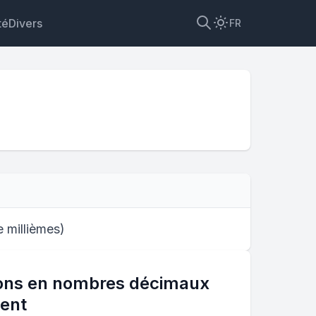
té
Divers
FR
get
e millièmes
)
ions en nombres décimaux
ent