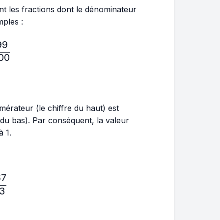
ont les fractions dont le dénominateur
mples :
99
ac{10}{11},\frac{5}{7},\frac{999}{1000}
00
mérateur (le chiffre du haut) est
 du bas). Par conséquent, la valeur
à 1.
67
ac{5}{4},\frac{8}{7},\frac{567}{123}
23