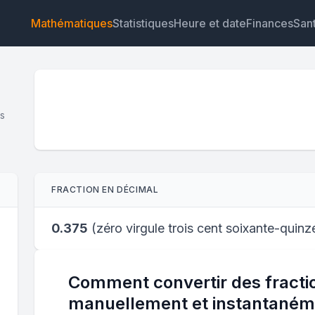
Mathématiques
Statistiques
Heure et date
Finances
San
es
Widget
Lien
Texte
HTML
FRACTION EN DÉCIMAL
Aperçu Fraction en décimal : Calculateur en ligne Wid
0.375
(
zéro virgule trois cent soixante-quinz
Comment convertir des fract
manuellement et instantaném