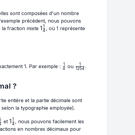
 elles sont composées d'un nombre
t l'exemple précédent, nous pouvons
1
1\frac{1}
1
 la fraction mixte
, où 1 représente
4
{4}
1
1
\frac{1}
\frac{1}
 exactement 1. Par exemple :
ou
.
4
1254
{4}
{1254}
mal ?
e entière et la partie décimale sont
 selon la typographie employée).
5
1
\frac{5}
1\frac{1}
1
et
, nous pouvons facilement les
4
4
{4}
{4}
 fractions en nombres décimaux pour