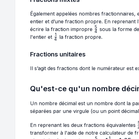
Également appelées nombres fractionnaires,
entier et d’une fraction propre. En reprenan
5
\frac{5}
écrire la fraction impropre
sous la forme de
4
{4}
1
\frac{1}
l'entier et
la fraction propre.
4
{4}
Fractions unitaires
Il s’agit des fractions dont le numérateur est
Qu'est-ce qu'un nombre déci
Un nombre décimal est un nombre dont la parti
séparées par une virgule (ou un point décimal
En reprenant les deux fractions équivalentes
transformer à l'aide de notre calculateur de
5
1