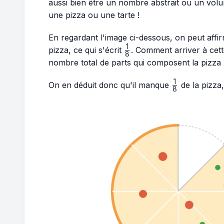
aussi bien être un nombre abstrait ou un vo
une pizza ou une tarte !
En regardant l'image ci-dessous, on peut affi
1
\frac{1}
pizza, ce qui s'écrit
. Comment arriver à cette
8
{8}
nombre total de parts qui composent la pizza «
1
\frac{1}
On en déduit donc qu'il manque
de la pizza,
8
{8}