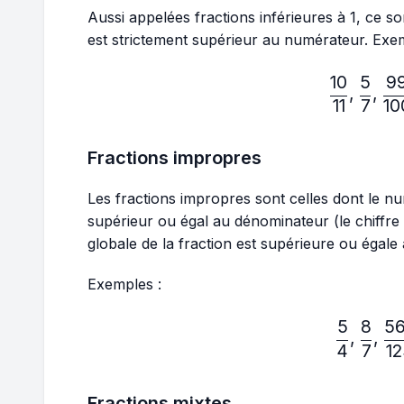
Aussi appelées fractions inférieures à 1, ce s
est strictement supérieur au numérateur. Exe
10
5
9
\fr
,
,
11
7
10
Fractions impropres
Les fractions impropres sont celles dont le nu
supérieur ou égal au dénominateur (le chiffre
globale de la fraction est supérieure ou égale 
Exemples :
5
8
5
\fr
,
,
4
7
1
Fractions mixtes