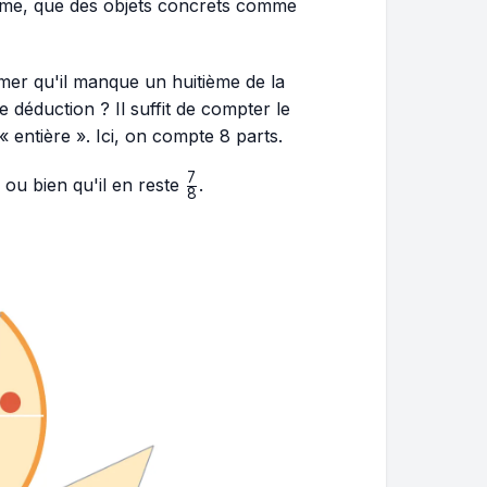
lume, que des objets concrets comme
rmer qu'il manque un huitième de la
 déduction ? Il suffit de compter le
 entière ». Ici, on compte 8 parts.
7
\frac{7}
 ou bien qu'il en reste
.
8
{8}