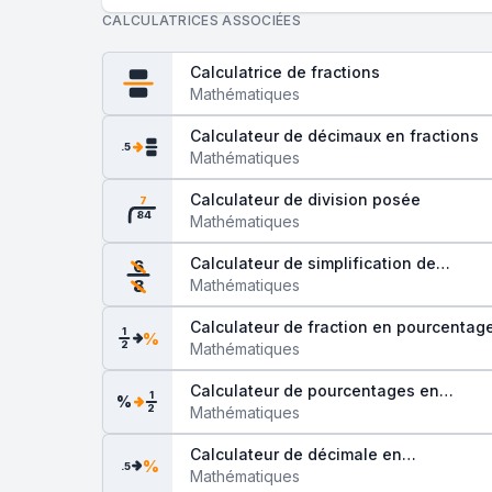
CALCULATRICES ASSOCIÉES
Calculatrice de fractions
Mathématiques
Calculateur de décimaux en fractions
.5
Mathématiques
Calculateur de division posée
7
84
Mathématiques
Calculateur de simplification de
6
fractions
Mathématiques
8
Calculateur de fraction en pourcentag
1
%
2
Mathématiques
Calculateur de pourcentages en
1
%
2
fractions
Mathématiques
Calculateur de décimale en
%
.5
pourcentage
Mathématiques