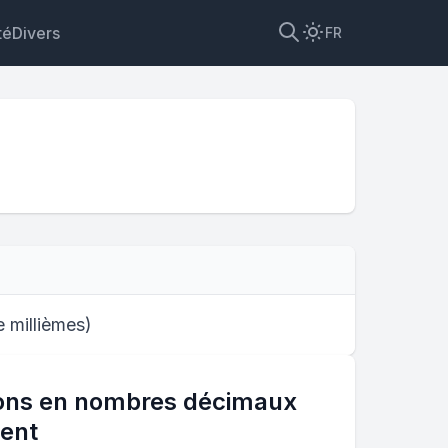
té
Divers
FR
get
e millièmes
)
ions en nombres décimaux
ent