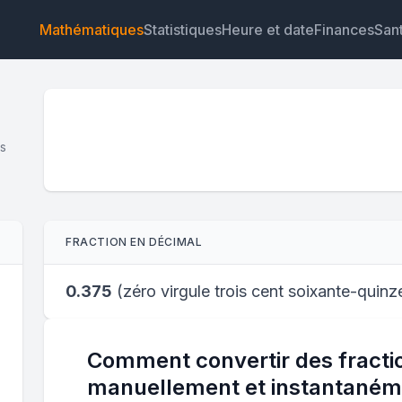
Mathématiques
Statistiques
Heure et date
Finances
San
es
Widget
Lien
Texte
HTML
FRACTION EN DÉCIMAL
Aperçu Fraction en décimal : Calculateur en ligne Wid
0.375
(
zéro virgule trois cent soixante-quinz
Comment convertir des fract
manuellement et instantaném