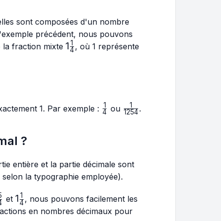
 elles sont composées d'un nombre
t l'exemple précédent, nous pouvons
1
1\frac{1}
1
 la fraction mixte
, où 1 représente
4
{4}
1
1
\frac{1}
\frac{1}
 exactement 1. Par exemple :
ou
.
4
1254
{4}
{1254}
mal ?
e entière et la partie décimale sont
 selon la typographie employée).
5
1
\frac{5}
1\frac{1}
1
et
, nous pouvons facilement les
4
4
{4}
{4}
 fractions en nombres décimaux pour