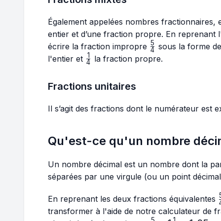
Également appelées nombres fractionnaires,
entier et d’une fraction propre. En reprenan
5
\frac{5}
écrire la fraction impropre
sous la forme de
4
{4}
1
\frac{1}
l'entier et
la fraction propre.
4
{4}
Fractions unitaires
Il s’agit des fractions dont le numérateur est
Qu'est-ce qu'un nombre déci
Un nombre décimal est un nombre dont la parti
séparées par une virgule (ou un point décimal
En reprenant les deux fractions équivalentes
transformer à l'aide de notre calculateur de
5
1