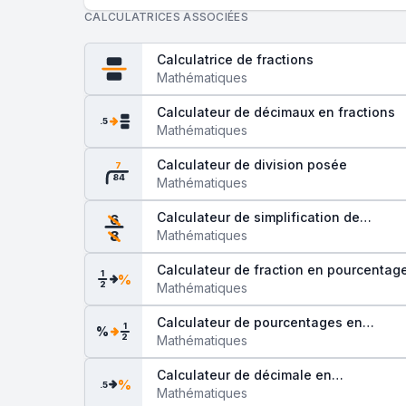
CALCULATRICES ASSOCIÉES
Calculatrice de fractions
Mathématiques
Calculateur de décimaux en fractions
.5
Mathématiques
Calculateur de division posée
7
84
Mathématiques
Calculateur de simplification de
6
fractions
Mathématiques
8
Calculateur de fraction en pourcentag
1
%
2
Mathématiques
Calculateur de pourcentages en
1
%
2
fractions
Mathématiques
Calculateur de décimale en
%
.5
pourcentage
Mathématiques