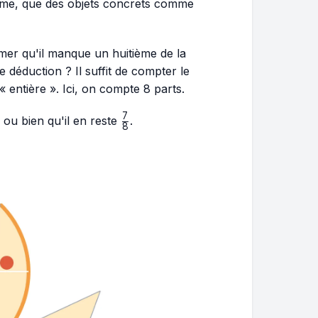
lume, que des objets concrets comme
rmer qu'il manque un huitième de la
 déduction ? Il suffit de compter le
 entière ». Ici, on compte 8 parts.
7
\frac{7}
 ou bien qu'il en reste
.
8
{8}