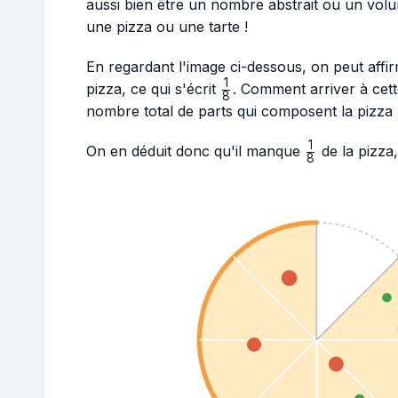
aussi bien être un nombre abstrait ou un vo
une pizza ou une tarte !
En regardant l'image ci-dessous, on peut affi
1
\frac{1}
pizza, ce qui s'écrit
. Comment arriver à cette
8
{8}
nombre total de parts qui composent la pizza «
1
\frac{1}
On en déduit donc qu'il manque
de la pizza,
8
{8}