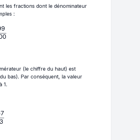
ont les fractions dont le dénominateur
mples :
99
ac{10}{11},\frac{5}{7},\frac{999}{1000}
00
mérateur (le chiffre du haut) est
 du bas). Par conséquent, la valeur
à 1.
67
ac{5}{4},\frac{8}{7},\frac{567}{123}
23