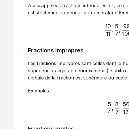
Aussi appelées fractions inférieures à 1, ce s
est strictement supérieur au numérateur. Exe
10
5
9
\fr
,
,
11
7
10
Fractions impropres
Les fractions impropres sont celles dont le nu
supérieur ou égal au dénominateur (le chiffre
globale de la fraction est supérieure ou égale 
Exemples :
5
8
5
\fr
,
,
4
7
1
Fractions mixtes