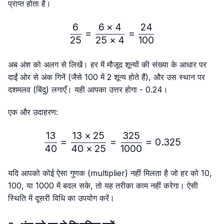
प्राप्त होता है।
6
6
×
4
24
\frac{6}{25}=\frac{6 × 4
=
=
25
25
×
4
100
अब अंश को अलग से लिखें। हर में मौजूद शून्यों की संख्या के आधार पर
दाईं ओर से अंक गिनें (जैसे 100 में 2 शून्य होते हैं), और उस स्थान पर
दशमलव (बिंदु) लगाएँ। यही आपका उत्तर होगा - 0.24।
एक और उदाहरण:
13
13
×
25
325
\frac{13}{40}=\frac{13 
=
=
=
0.325
40
40
×
25
1000
यदि आपको कोई ऐसा गुणक (multiplier) नहीं मिलता है जो हर को 10,
100, या 1000 में बदल सके, तो यह तरीका काम नहीं करेगा। ऐसी
स्थिति में दूसरी विधि का उपयोग करें।