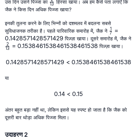
\frac{2}
उस दिन उसने पिज्जा का
हिस्सा खाया। अब हम कैसे पता लगाएँ कि
13
{13}
जैक ने किस दिन अधिक पिज्जा खाया?
इनकी तुलना करने के लिए भिन्नों को दशमलव में बदलना सबसे
1
\frac{1}
=
सुविधाजनक तरीका है। पहले पारिवारिक समारोह में, जैक ने
7
{7}=0.14
0.1428571428571429
पिज़्ज़ा खाया। दूसरे समारोह में, जैक ने
2
\frac{2}
=
0.1538461538461538461538
पिज़्ज़ा खाया।
13
{13}=0.1538461538461538461538
0.1428571428571429
<
0.1428571428571429 < 
0.1538461538461538
या
0.14
<
0.14 < 0.15
0.15
अंतर बहुत बड़ा नहीं था, लेकिन इससे यह स्पष्ट हो जाता है कि जैक को
दूसरी बार थोड़ा अधिक पिज्जा मिला।
उदाहरण 2