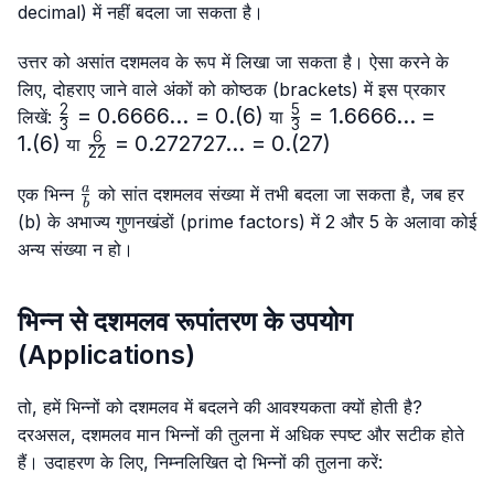
decimal) में नहीं बदला जा सकता है।
उत्तर को असांत दशमलव के रूप में लिखा जा सकता है। ऐसा करने के
लिए, दोहराए जाने वाले अंकों को कोष्ठक (brackets) में इस प्रकार
2
5
\frac{2}
=
0.6666...
=
0.
(
6
)
\frac{5}
=
1.6666...
=
लिखें:
या
3
3
{3}=0.6666...
{3}=
6
1.
(
6
)
\frac{6}
=
0.272727...
=
0.
(
27
)
या
22
= 0.(6)
1.6666...
{22}=0.272727...
= 1.(6)
\frac{a}
= 0.(27)
a
एक भिन्न
को सांत दशमलव संख्या में तभी बदला जा सकता है, जब हर
b
{b}
(b) के अभाज्य गुणनखंडों (prime factors) में 2 और 5 के अलावा कोई
अन्य संख्या न हो।
भिन्न से दशमलव रूपांतरण के उपयोग
(Applications)
तो, हमें भिन्नों को दशमलव में बदलने की आवश्यकता क्यों होती है?
दरअसल, दशमलव मान भिन्नों की तुलना में अधिक स्पष्ट और सटीक होते
हैं। उदाहरण के लिए, निम्नलिखित दो भिन्नों की तुलना करें: