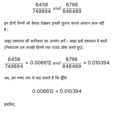
6458
8798
\frac{6458}{749894} \ 
an
d
749894
846489
इन दोनों भिन्नों को केवल देखकर इनकी तुलना करना आसान काम नहीं
है।
आइए दशमलव की सटीकता का उपयोग करें। आइए इन्हें दशमलव में बदलें
(निकटतम दस लाखवें हिस्से तक राउंड ऑफ करते हुए):
6458
8798
\frac{6458}{749894}=0.
=
0.008612
=
0.010394
an
d
749894
846489
अब, हम स्पष्ट रूप से कह सकते हैं कि चूँकि
0.008612
<
0.008612 < 0.010394
0.010394
इसलिए,