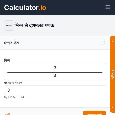
Calculator
.io
भिन्न से दशमलव गणक
1
0.5
2
›
इनपुट डेटा
विजेट
लिंक
टेक्स्ट
HTML
भिन्न
पूर्वावलोकन भिन्न से दशमलव कैलकुलेटर: आसान
और सटीक रूपांतरण विजेट
परिणाम
दशमलव स्थान
0
,
1
,
2
,
5
,
10
,
14
›