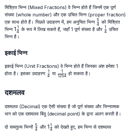
मिश्रित भिन्न (Mixed Fractions) वे भिन्न होते हैं जिनमें एक पूर्ण
संख्या (whole number) और एक उचित भिन्न (proper fraction)
5
\frac{5}
एक साथ होते हैं। पिछले उदाहरण में, हम अनुचित भिन्न
को मिश्रित
4
{4}
1
1
1\frac{1}
1
\frac{1}
भिन्न
के रूप में लिख सकते हैं, जहाँ 1 पूर्ण संख्या है और
उचित
4
4
{4}
{4}
भिन्न है।
इकाई भिन्न
इकाई भिन्न (Unit Fractions) वे भिन्न होते हैं जिनका अंश हमेशा 1
1
1
\frac{1}
\frac{1}
होता है। इसका उदाहरण
या
हो सकता है।
4
1254
{4}
{1254}
दशमलव
दशमलव (Decimal) एक ऐसी संख्या है जो पूर्ण संख्या और भिन्नात्मक
भाग को एक दशमलव बिंदु (decimal point) के द्वारा अलग करती है।
5
1
\frac{5}
1\frac{1}
1
दो समतुल्य भिन्नों
और
को देखते हुए, हम भिन्न से दशमलव
4
4