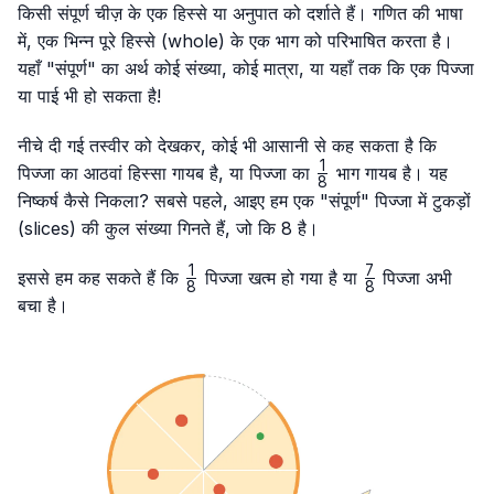
किसी संपूर्ण चीज़ के एक हिस्से या अनुपात को दर्शाते हैं। गणित की भाषा
में, एक भिन्न पूरे हिस्से (whole) के एक भाग को परिभाषित करता है।
यहाँ "संपूर्ण" का अर्थ कोई संख्या, कोई मात्रा, या यहाँ तक कि एक पिज्जा
या पाई भी हो सकता है!
नीचे दी गई तस्वीर को देखकर, कोई भी आसानी से कह सकता है कि
1
\frac{1}
पिज्जा का आठवां हिस्सा गायब है, या पिज्जा का
भाग गायब है। यह
8
{8}
निष्कर्ष कैसे निकला? सबसे पहले, आइए हम एक "संपूर्ण" पिज्जा में टुकड़ों
(slices) की कुल संख्या गिनते हैं, जो कि 8 है।
1
7
\frac{1}
\frac{7}
इससे हम कह सकते हैं कि
पिज्जा खत्म हो गया है या
पिज्जा अभी
8
8
{8}
{8}
बचा है।