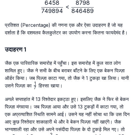
6458
8798
\frac{6458}{749894} < 
<
749894
846489
प्रतिशत (Percentage) की गणना एक और ऐसा उदाहरण है जो यह
दर्शाता है कि दशमलव कैलकुलेटर का उपयोग करना कितना फायदेमंद है।
उदाहरण 1
जैक एक पारिवारिक समारोह में पहुँचा। इस समारोह में कुल सात लोग
शामिल हुए। जैक ने सभी के बीच बराबर बाँटने के लिए एक बेकन पिज़्ज़ा
ऑर्डर किया। जब पिज़्ज़ा काटा गया, तो जैक ने 1 टुकड़ा खा लिया। यानी
1
\frac{1}
उसने पिज़्ज़ा का
हिस्सा खाया।
7
{7}
अगले सप्ताहांत में 13 रिश्तेदार इकट्ठा हुए। इसलिए जैक ने फिर से बेकन
पिज़्ज़ा मंगवाया। जब पिज़्ज़ा आया और उसे 13 टुकड़ों में काटा गया, तो
एक अप्रत्याशित स्थिति सामने आई। उसने यह नहीं सोचा था कि उस दिन
आए कुछ रिश्तेदार शाकाहारी थे और वे बेकन पिज़्ज़ा नहीं खाएंगे। जैक
भाग्यशाली रहा और उसे अपने पसंदीदा पिज़्ज़ा के दो टुकड़े मिल गए। तो
2