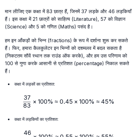
मान लीजिए एक कक्षा में 83 छात्र हैं, जिनमें 37 लड़के और 46 लड़कियाँ
हैं। इस कक्षा में 21 छात्रों को साहित्य (Literature), 57 को विज्ञान
(Science) और 5 को गणित (Maths) पसंद है।
हम इन आँकड़ों को भिन्न (fractions) के रूप में दर्शाना शुरू कर सकते
हैं। फिर, हमारा कैलकुलेटर इन भिन्नों को दशमलव में बदल सकता है
(निकटतम सौवें स्थान तक राउंड ऑफ करके), और हम उस परिणाम को
100 से गुणा करके आसानी से प्रतिशत (percentage) निकाल सकते
हैं।
कक्षा में लड़कों का प्रतिशत:
37
\frac{37}{83} × 100\%≈
×
100%
≈
0.45
×
100%
≈
45%
83
कक्षा में लड़कियों का प्रतिशत:
46
\frac{46}{83} × 100\% ≈
×
100%
≈
0.55
×
100%
≈
55%