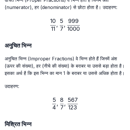
उचित भिन्न (Proper Fractions) वे भिन्न होते हैं जिनमें अंश
(numerator), हर (denominator) से छोटा होता है। उदाहरण:
10
5
999
\frac{10}{11},\frac{5}{7}
,
,
11
7
1000
अनुचित भिन्न
अनुचित भिन्न (Improper Fractions) वे भिन्न होते हैं जिनमें अंश
(ऊपर की संख्या), हर (नीचे की संख्या) के बराबर या उससे बड़ा होता है।
इसका अर्थ है कि इस भिन्न का मान 1 के बराबर या उससे अधिक होता है।
उदाहरण:
5
8
567
\frac{5}{4},\frac{8}{7},
,
,
4
7
123
मिश्रित भिन्न