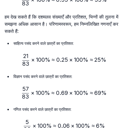
83
हम देख सकते हैं कि दशमलव संख्याएँ और प्रतिशत, भिन्नों की तुलना में
समझना अधिक आसान है। परिणामस्वरूप, हम निम्नलिखित गणनाएँ कर
सकते हैं:
साहित्य पसंद करने वाले छात्रों का प्रतिशत:
21
\frac{21}{83} × 100\% ≈
×
100%
≈
0.25
×
100%
≈
25%
83
विज्ञान पसंद करने वाले छात्रों का प्रतिशत:
57
\frac{57}{83} × 100\% ≈
×
100%
≈
0.69
×
100%
≈
69%
83
गणित पसंद करने वाले छात्रों का प्रतिशत:
5
\frac{5}{83} × 100\% ≈ 
×
100%
≈
0.06
×
100%
≈
6%