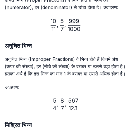
उचित भिन्न (Proper Fractions) वे भिन्न होते हैं जिनमें अंश
(numerator), हर (denominator) से छोटा होता है। उदाहरण:
10
5
999
\frac{10}{11},\frac{5}{7}
,
,
11
7
1000
अनुचित भिन्न
अनुचित भिन्न (Improper Fractions) वे भिन्न होते हैं जिनमें अंश
(ऊपर की संख्या), हर (नीचे की संख्या) के बराबर या उससे बड़ा होता है।
इसका अर्थ है कि इस भिन्न का मान 1 के बराबर या उससे अधिक होता है।
उदाहरण:
5
8
567
\frac{5}{4},\frac{8}{7},
,
,
4
7
123
मिश्रित भिन्न