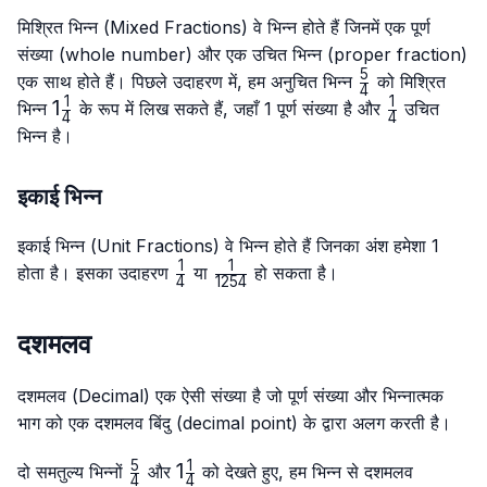
मिश्रित भिन्न (Mixed Fractions) वे भिन्न होते हैं जिनमें एक पूर्ण
संख्या (whole number) और एक उचित भिन्न (proper fraction)
5
\frac{5}
एक साथ होते हैं। पिछले उदाहरण में, हम अनुचित भिन्न
को मिश्रित
4
{4}
1
1
1\frac{1}
1
\frac{1}
भिन्न
के रूप में लिख सकते हैं, जहाँ 1 पूर्ण संख्या है और
उचित
4
4
{4}
{4}
भिन्न है।
इकाई भिन्न
इकाई भिन्न (Unit Fractions) वे भिन्न होते हैं जिनका अंश हमेशा 1
1
1
\frac{1}
\frac{1}
होता है। इसका उदाहरण
या
हो सकता है।
4
1254
{4}
{1254}
दशमलव
दशमलव (Decimal) एक ऐसी संख्या है जो पूर्ण संख्या और भिन्नात्मक
भाग को एक दशमलव बिंदु (decimal point) के द्वारा अलग करती है।
5
1
\frac{5}
1\frac{1}
1
दो समतुल्य भिन्नों
और
को देखते हुए, हम भिन्न से दशमलव
4
4