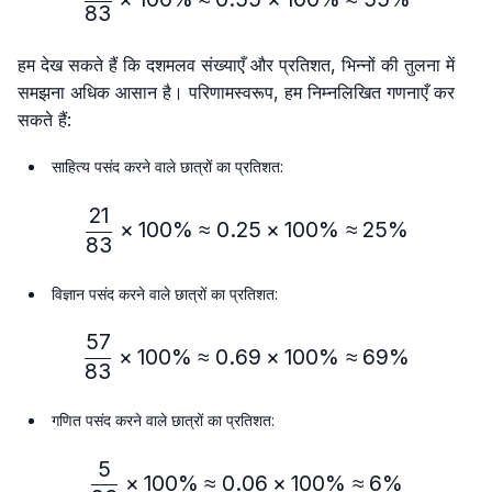
83
हम देख सकते हैं कि दशमलव संख्याएँ और प्रतिशत, भिन्नों की तुलना में
समझना अधिक आसान है। परिणामस्वरूप, हम निम्नलिखित गणनाएँ कर
सकते हैं:
साहित्य पसंद करने वाले छात्रों का प्रतिशत:
21
\frac{21}{83} × 100\% ≈
×
100%
≈
0.25
×
100%
≈
25%
83
विज्ञान पसंद करने वाले छात्रों का प्रतिशत:
57
\frac{57}{83} × 100\% ≈
×
100%
≈
0.69
×
100%
≈
69%
83
गणित पसंद करने वाले छात्रों का प्रतिशत:
5
\frac{5}{83} × 100\% ≈ 
×
100%
≈
0.06
×
100%
≈
6%