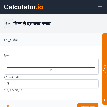
Calculator
.io
भिन्न से दशमलव गणक
1
0.5
2
›
इनपुट डेटा
विजेट
लिंक
टेक्स्ट
HTML
भिन्न
पूर्वावलोकन भिन्न से दशमलव कैलकुलेटर: आसान
और सटीक रूपांतरण विजेट
परिणाम
दशमलव स्थान
0
,
1
,
2
,
5
,
10
,
14
›