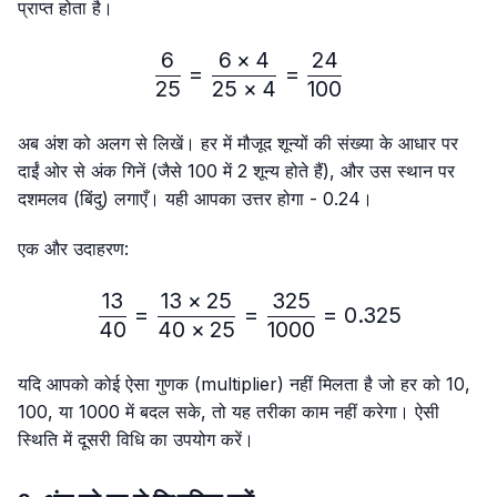
प्राप्त होता है।
6
6
×
4
24
\frac{6}{25}=\frac{6 × 4
=
=
25
25
×
4
100
अब अंश को अलग से लिखें। हर में मौजूद शून्यों की संख्या के आधार पर
दाईं ओर से अंक गिनें (जैसे 100 में 2 शून्य होते हैं), और उस स्थान पर
दशमलव (बिंदु) लगाएँ। यही आपका उत्तर होगा - 0.24।
एक और उदाहरण:
13
13
×
25
325
\frac{13}{40}=\frac{13 
=
=
=
0.325
40
40
×
25
1000
यदि आपको कोई ऐसा गुणक (multiplier) नहीं मिलता है जो हर को 10,
100, या 1000 में बदल सके, तो यह तरीका काम नहीं करेगा। ऐसी
स्थिति में दूसरी विधि का उपयोग करें।