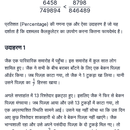
6458
8798
\frac{6458}{749894} < 
<
749894
846489
प्रतिशत (Percentage) की गणना एक और ऐसा उदाहरण है जो यह
दर्शाता है कि दशमलव कैलकुलेटर का उपयोग करना कितना फायदेमंद है।
उदाहरण 1
जैक एक पारिवारिक समारोह में पहुँचा। इस समारोह में कुल सात लोग
शामिल हुए। जैक ने सभी के बीच बराबर बाँटने के लिए एक बेकन पिज़्ज़ा
ऑर्डर किया। जब पिज़्ज़ा काटा गया, तो जैक ने 1 टुकड़ा खा लिया। यानी
1
\frac{1}
उसने पिज़्ज़ा का
हिस्सा खाया।
7
{7}
अगले सप्ताहांत में 13 रिश्तेदार इकट्ठा हुए। इसलिए जैक ने फिर से बेकन
पिज़्ज़ा मंगवाया। जब पिज़्ज़ा आया और उसे 13 टुकड़ों में काटा गया, तो
एक अप्रत्याशित स्थिति सामने आई। उसने यह नहीं सोचा था कि उस दिन
आए कुछ रिश्तेदार शाकाहारी थे और वे बेकन पिज़्ज़ा नहीं खाएंगे। जैक
भाग्यशाली रहा और उसे अपने पसंदीदा पिज़्ज़ा के दो टुकड़े मिल गए। तो
2