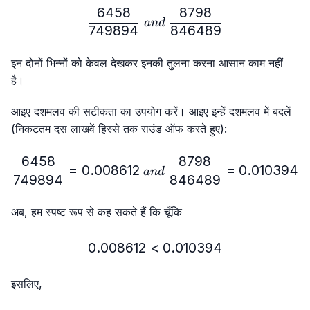
6458
8798
\frac{6458}{749894} \ 
an
d
749894
846489
इन दोनों भिन्नों को केवल देखकर इनकी तुलना करना आसान काम नहीं
है।
आइए दशमलव की सटीकता का उपयोग करें। आइए इन्हें दशमलव में बदलें
(निकटतम दस लाखवें हिस्से तक राउंड ऑफ करते हुए):
6458
8798
\frac{6458}{749894}=0.
=
0.008612
=
0.010394
an
d
749894
846489
अब, हम स्पष्ट रूप से कह सकते हैं कि चूँकि
0.008612
<
0.008612 < 0.010394
0.010394
इसलिए,