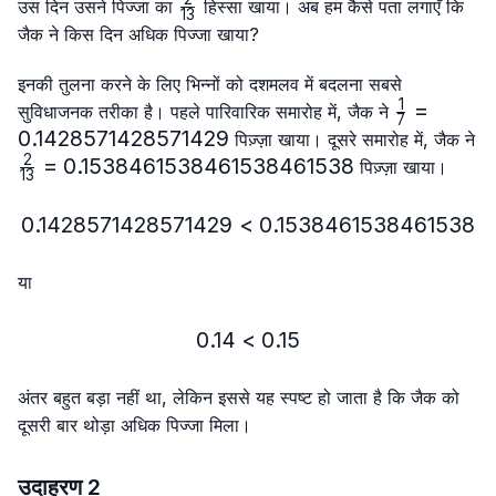
\frac{2}
उस दिन उसने पिज्जा का
हिस्सा खाया। अब हम कैसे पता लगाएँ कि
13
{13}
जैक ने किस दिन अधिक पिज्जा खाया?
इनकी तुलना करने के लिए भिन्नों को दशमलव में बदलना सबसे
1
\frac{1}
=
सुविधाजनक तरीका है। पहले पारिवारिक समारोह में, जैक ने
7
{7}=0.14
0.1428571428571429
पिज़्ज़ा खाया। दूसरे समारोह में, जैक ने
2
\frac{2}
=
0.1538461538461538461538
पिज़्ज़ा खाया।
13
{13}=0.1538461538461538461538
0.1428571428571429
<
0.1428571428571429 < 
0.1538461538461538
या
0.14
<
0.14 < 0.15
0.15
अंतर बहुत बड़ा नहीं था, लेकिन इससे यह स्पष्ट हो जाता है कि जैक को
दूसरी बार थोड़ा अधिक पिज्जा मिला।
उदाहरण 2