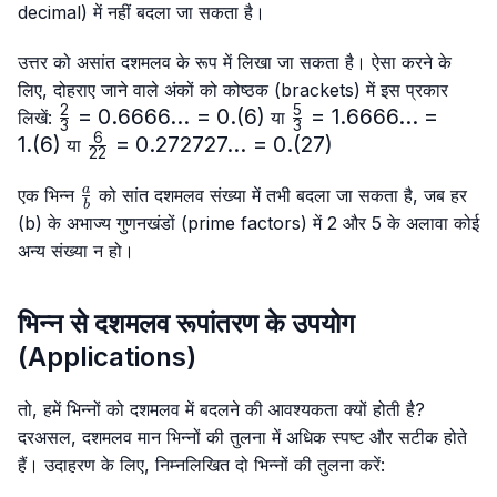
decimal) में नहीं बदला जा सकता है।
उत्तर को असांत दशमलव के रूप में लिखा जा सकता है। ऐसा करने के
लिए, दोहराए जाने वाले अंकों को कोष्ठक (brackets) में इस प्रकार
2
5
\frac{2}
=
0.6666...
=
0.
(
6
)
\frac{5}
=
1.6666...
=
लिखें:
या
3
3
{3}=0.6666...
{3}=
6
1.
(
6
)
\frac{6}
=
0.272727...
=
0.
(
27
)
या
22
= 0.(6)
1.6666...
{22}=0.272727...
= 1.(6)
\frac{a}
= 0.(27)
a
एक भिन्न
को सांत दशमलव संख्या में तभी बदला जा सकता है, जब हर
b
{b}
(b) के अभाज्य गुणनखंडों (prime factors) में 2 और 5 के अलावा कोई
अन्य संख्या न हो।
भिन्न से दशमलव रूपांतरण के उपयोग
(Applications)
तो, हमें भिन्नों को दशमलव में बदलने की आवश्यकता क्यों होती है?
दरअसल, दशमलव मान भिन्नों की तुलना में अधिक स्पष्ट और सटीक होते
हैं। उदाहरण के लिए, निम्नलिखित दो भिन्नों की तुलना करें: