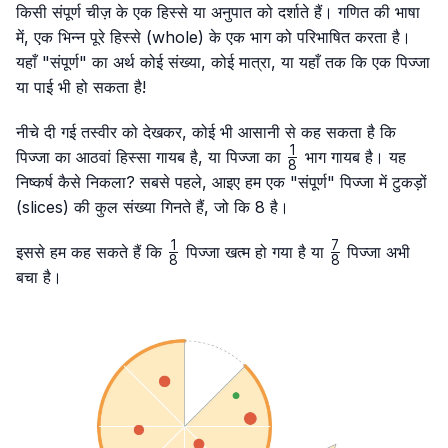
किसी संपूर्ण चीज़ के एक हिस्से या अनुपात को दर्शाते हैं। गणित की भाषा
में, एक भिन्न पूरे हिस्से (whole) के एक भाग को परिभाषित करता है।
यहाँ "संपूर्ण" का अर्थ कोई संख्या, कोई मात्रा, या यहाँ तक कि एक पिज्जा
या पाई भी हो सकता है!
नीचे दी गई तस्वीर को देखकर, कोई भी आसानी से कह सकता है कि
1
\frac{1}
पिज्जा का आठवां हिस्सा गायब है, या पिज्जा का
भाग गायब है। यह
8
{8}
निष्कर्ष कैसे निकला? सबसे पहले, आइए हम एक "संपूर्ण" पिज्जा में टुकड़ों
(slices) की कुल संख्या गिनते हैं, जो कि 8 है।
1
7
\frac{1}
\frac{7}
इससे हम कह सकते हैं कि
पिज्जा खत्म हो गया है या
पिज्जा अभी
8
8
{8}
{8}
बचा है।