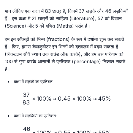
मान लीजिए एक कक्षा में 83 छात्र हैं, जिनमें 37 लड़के और 46 लड़कियाँ
हैं। इस कक्षा में 21 छात्रों को साहित्य (Literature), 57 को विज्ञान
(Science) और 5 को गणित (Maths) पसंद है।
हम इन आँकड़ों को भिन्न (fractions) के रूप में दर्शाना शुरू कर सकते
हैं। फिर, हमारा कैलकुलेटर इन भिन्नों को दशमलव में बदल सकता है
(निकटतम सौवें स्थान तक राउंड ऑफ करके), और हम उस परिणाम को
100 से गुणा करके आसानी से प्रतिशत (percentage) निकाल सकते
हैं।
कक्षा में लड़कों का प्रतिशत:
37
\frac{37}{83} × 100\%≈
×
100%
≈
0.45
×
100%
≈
45%
83
कक्षा में लड़कियों का प्रतिशत:
46
\frac{46}{83} × 100\% ≈
×
100%
≈
0.55
×
100%
≈
55%