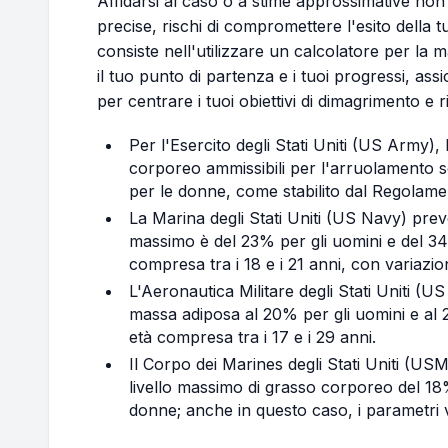
Affidarsi al caso o a stime approssimative no
precise, rischi di compromettere l'esito della 
consiste nell'utilizzare un calcolatore per la
il tuo punto di partenza e i tuoi progressi, ass
per centrare i tuoi obiettivi di dimagrimento e
Per l'Esercito degli Stati Uniti (US Army),
corporeo ammissibili per l'arruolamento 
per le donne, come stabilito dal Regolame
La Marina degli Stati Uniti (US Navy) preved
massimo è del 23% per gli uomini e del 34
compresa tra i 18 e i 21 anni, con variazio
L'Aeronautica Militare degli Stati Uniti (US 
massa adiposa al 20% per gli uomini e al 2
età compresa tra i 17 e i 29 anni.
Il Corpo dei Marines degli Stati Uniti (US
livello massimo di grasso corporeo del 18
donne; anche in questo caso, i parametri v