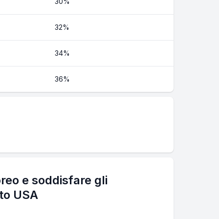
30%
32%
34%
36%
eo e soddisfare gli
ito USA