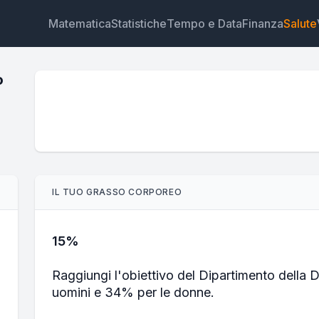
Matematica
Statistiche
Tempo e Data
Finanza
Salute
o
Widget
Link
Testo
HTML
IL TUO GRASSO CORPOREO
Anteprima Calcolatore del grasso corporeo (Esercito)
Widget
15%
Raggiungi l'obiettivo del Dipartimento della 
uomini e 34% per le donne.