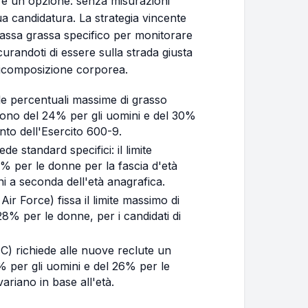
n è un'opzione: senza misurazioni
tua candidatura. La strategia vincente
 massa grassa specifico per monitorare
icurandoti di essere sulla strada giusta
 ricomposizione corporea.
 le percentuali massime di grasso
sono del 24% per gli uomini e del 30%
nto dell'Esercito 600-9.
e standard specifici: il limite
% per le donne per la fascia d'età
ni a seconda dell'età anagrafica.
Air Force) fissa il limite massimo di
8% per le donne, per i candidati di
MC) richiede alle nuove reclute un
% per gli uomini e del 26% per le
ariano in base all'età.