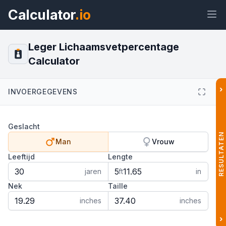
Calculator
.io
Leger Lichaamsvetpercentage
Calculator
Widget
Link
Tekst
HTML
›
INVOERGEGEVENS
Voorvertoning Leger
Geslacht
Lichaamsvetpercentage Calculator
Widget
RESULTATEN
Man
Vrouw
Leeftijd
Lengte
jaren
ft
in
Nek
Taille
inches
inches
›