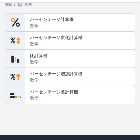
関連する計算機
パーセンテージ計算機
数学
パーセンテージ変化計算機
数学
比計算機
数学
パーセンテージ増加計算機
数学
パーセンテージ差計算機
%
数学