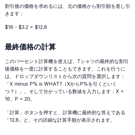
割引後の価格を求めるには、元の価格から割引額を差し引
きます：
$16 - $3.2 = $12.8
最終価格の計算
このパーセント計算機を使えば、Tシャツの最終的な割引
後価格を一度に計算することもできます。これを行うに
は、ドロップダウンリストから次の質問を選択します：
「X minus P% is WHAT?（XからP%を引くといく
つ？）」。そして分かっている数値を入力します：X =
16、P = 20。
「計算」ボタンを押すと、計算機に最終的な答えである
「12.8」と、その詳細な計算手順が表示されます。