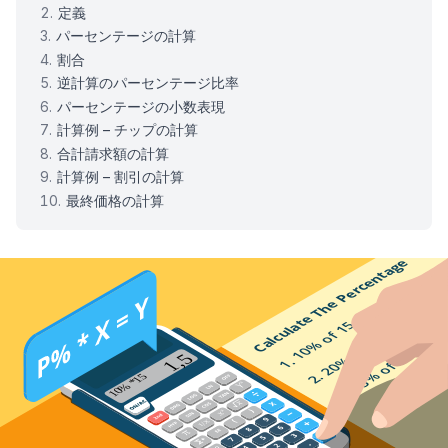
定義
パーセンテージの計算
割合
逆計算のパーセンテージ比率
パーセンテージの小数表現
計算例 – チップの計算
合計請求額の計算
計算例 – 割引の計算
最終価格の計算