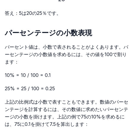
答え：5は20の25％です。
パーセンテージの小数表現
パーセント値は、小数で表されることがよくあります。パ
ーセンテージの小数値を求めるには、その値を100で割り
ます：
10% = 10 / 100 = 0.1
25% = 25 / 100 = 0.25
上記の比例式は小数で表すこともできます。数値のパーセ
ンテージを計算するには、その数値に求めたいパーセンテ
ージの小数を掛けます。上記の例で75の10%を求めるに
は、75に0.1を掛けて7.5を算出します：