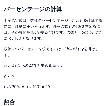
パーセンテージの計算
上記の定義は、数値のパーセンテージ（割合）を計算する
際に一般的に用いられます。任意の数値の1%を求めるに
は、その数値を100で割るだけです。つまり、xの1%は常
に x / 100 となります。
数値xのyパーセントを求めるには、1%の値にyを掛けま
す。
たとえば、xの20%を求める場合：
y = 20
x の 20% = (x / 100) × 20
割合