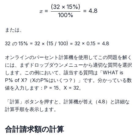
(
32
×
15%
)
x=\frac{(32×15\%)}{100
=
=
4.8
x
100%
または、
32 の 15% = 32 × (15 / 100) = 32 × 0.15 = 4.8
オンラインのパーセント計算機を使用してこの問題を解く
には、まずドロップダウンメニューから適切な質問を選択
します。この例において、該当する質問は「WHAT is
P% of X?（XのP%はいくつ？）」です。分かっている数
値を入力します：P = 15、X = 32。
「計算」ボタンを押すと、計算機が答え（4.8）と詳細な
計算手順を表示します。
合計請求額の計算