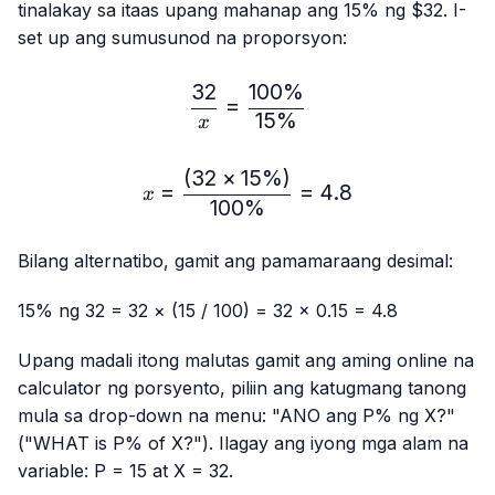
tinalakay sa itaas upang mahanap ang 15% ng $32. I-
set up ang sumusunod na proporsyon:
32
100%
\frac{32}{x} = \frac{10
=
15%
x
(
32
×
15%
)
x=\frac{(32×15\%)}{100
=
=
4.8
x
100%
Bilang alternatibo, gamit ang pamamaraang desimal:
15% ng 32 = 32 × (15 / 100) = 32 × 0.15 = 4.8
Upang madali itong malutas gamit ang aming online na
calculator ng porsyento, piliin ang katugmang tanong
mula sa drop-down na menu: "ANO ang P% ng X?"
("WHAT is P% of X?"). Ilagay ang iyong mga alam na
variable: P = 15 at X = 32.