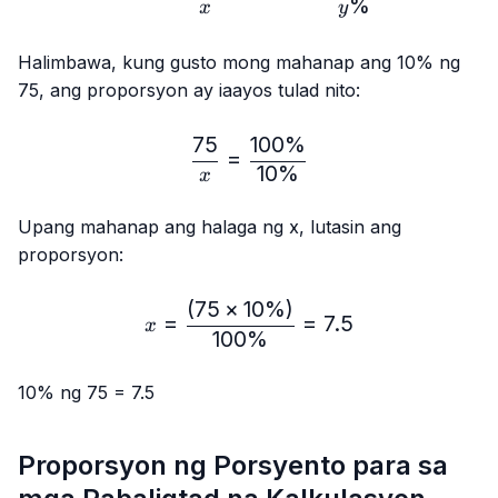
%
x
y
Halimbawa, kung gusto mong mahanap ang 10% ng
75, ang proporsyon ay iaayos tulad nito:
75
100%
\frac{75}{x} = \frac{10
=
10%
x
Upang mahanap ang halaga ng x, lutasin ang
proporsyon:
(
75
×
10%
)
x=\frac{(75×10\%)}{100
=
=
7.5
x
100%
10% ng 75 = 7.5
Proporsyon ng Porsyento para sa