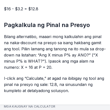
$16 - $3.2 = $12.8
Pagkalkula ng Pinal na Presyo
Bilang alternatibo, maaari mong kalkulahin ang pinal
na naka-discount na presyo sa isang hakbang gamit
ang tool. Piliin lamang ang tanong na ito mula sa drop-
down na listahan: “Ang X minus P% ay ANO?” ("X
minus P% is WHAT?"). Ipasok ang mga alam na
numero: X = 16 at P = 20.
I-click ang “Calculate,” at agad na ibibigay ng tool ang
pinal na presyo ng sale: 12.8, na sinusundan ng
kumpleto at detalyadong solusyon.
MGA KAUGNAY NA CALCULATOR