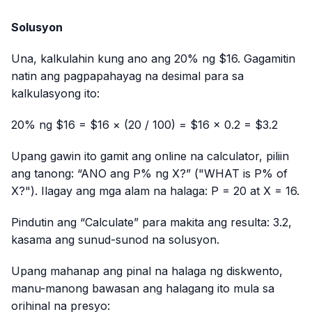
Solusyon
Una, kalkulahin kung ano ang 20% ng $16. Gagamitin
natin ang pagpapahayag na desimal para sa
kalkulasyong ito:
20% ng $16 = $16 × (20 / 100) = $16 × 0.2 = $3.2
Upang gawin ito gamit ang online na calculator, piliin
ang tanong: “ANO ang P% ng X?” ("WHAT is P% of
X?"). Ilagay ang mga alam na halaga: P = 20 at X = 16.
Pindutin ang “Calculate” para makita ang resulta: 3.2,
kasama ang sunud-sunod na solusyon.
Upang mahanap ang pinal na halaga ng diskwento,
manu-manong bawasan ang halagang ito mula sa
orihinal na presyo: