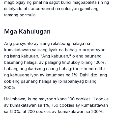
magbibigay ng pinal na sagot kundi magpapakita rin ng
detalyado at sunud-sunod na solusyon gamit ang
tamang pormula.
Mga Kahulugan
Ang porsyento ay isang relatibong halaga na
kumakatawan sa isang tiyak na bahagi o proporsyon
ng isang kabuuan. "Ang kabuuan," o ang paunang
basehang halaga, ay palaging tinutukoy bilang 100%,
habang ang ika-isang daang bahagi (one-hundredth)
ng kabuuang iyon ay katumbas ng 1%. Dahil dito, ang
dobleng paunang halaga ay ipinapahayag bilang
200%.
Halimbawa, kung mayroon kang 100 cookies, 1 cookie
ay kumakatawan sa 1%, 150 cookies ay kumakatawan
sa 150%, at 200 cookies ay kumakatawan sa 200%.