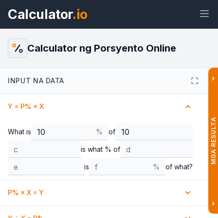
Calculator
.io
Calculator ng Porsyento Online
›
INPUT NA DATA
Widget
Link
Teksto
HTML
Y = P% × X
Preview Calculator ng Porsyento:
MGA RESULTA
Libreng Tool Online Widget
What is
%
of
is what % of
is
%
of what?
P% × X = Y
›
What % of
is