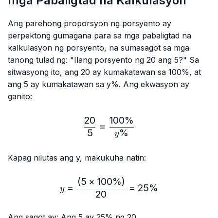
mga Pabaligtad na Kalkulasyon
Ang parehong proporsyon ng porsyento ay
perpektong gumagana para sa mga pabaligtad na
kalkulasyon ng porsyento, na sumasagot sa mga
tanong tulad ng: "Ilang porsyento ng 20 ang 5?" Sa
sitwasyong ito, ang 20 ay kumakatawan sa 100%, at
ang 5 ay kumakatawan sa y%. Ang ekwasyon ay
ganito:
20
100%
\frac{20}{5} = \frac{10
=
5
%
y
Kapag nilutas ang y, makukuha natin:
(
5
×
100%
)
y=\frac{(5×100\%)}{20
=
=
25%
y
20
Ang sagot ay: Ang 5 ay 25% ng 20.