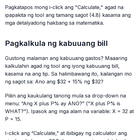
Pagkatapos mong i-click ang "Calculate," agad na
ipapakita ng tool ang tamang sagot (4.8) kasama ang
mga detalyadong hakbang sa matematika.
Pagkalkula ng kabuuang bill
Gustong malaman ang kabuuang gastos? Maaaring
kalkulahin agad ng tool ang iyong kabuuang bill,
kasama na ang tip. Sa halimbawang ito, kailangan mo
ng sagot sa: Ano ang $32 + 15% ng $32?
Piliin ang kaukulang tanong mula sa drop-down na
menu: “Ang X plus P% ay ANO?” ("X plus P% is
WHAT?"). Ipasok ang mga alam na variable: X = 32 at
P = 15.
I-click ang “Calculate,” at ibibigay ng calculator ang