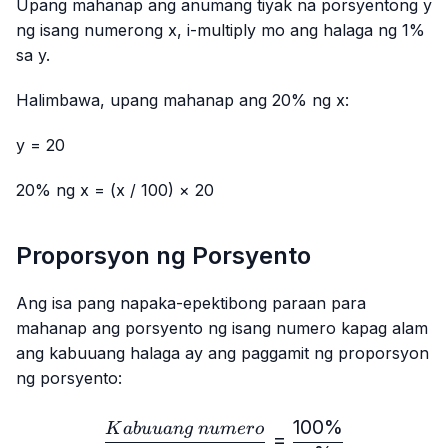
Upang mahanap ang anumang tiyak na porsyentong y
ng isang numerong x, i-multiply mo ang halaga ng 1%
sa y.
Halimbawa, upang mahanap ang 20% ng x:
y = 20
20% ng x = (x / 100) × 20
Proporsyon ng Porsyento
Ang isa pang napaka-epektibong paraan para
mahanap ang porsyento ng isang numero kapag alam
ang kabuuang halaga ay ang paggamit ng proporsyon
ng porsyento:
100%
\frac{Kabuuang\ numero
K
ab
uu
an
g
n
u
m
ero
=