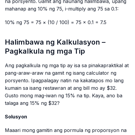
na porsyento. Gamit ang naunang halimbawa, upang
mahanap ang 10% ng 75, i-multiply ang 75 sa 0.1:
10% ng 75 = 75 × (10 / 100) = 75 × 0.1 = 7.5
Halimbawa ng Kalkulasyon –
Pagkalkula ng mga Tip
Ang pagkalkula ng mga tip ay isa sa pinakapraktikal at
pang-araw-araw na gamit ng isang calculator ng
porsyento. Ipagpalagay natin na kakatapos mo lang
kumain sa isang restawran at ang bill mo ay $32.
Gusto mong mag-iwan ng 15% na tip. Kaya, ano ba
talaga ang 15% ng $32?
Solusyon
Maaari mong gamitin ang pormula ng proporsyon na