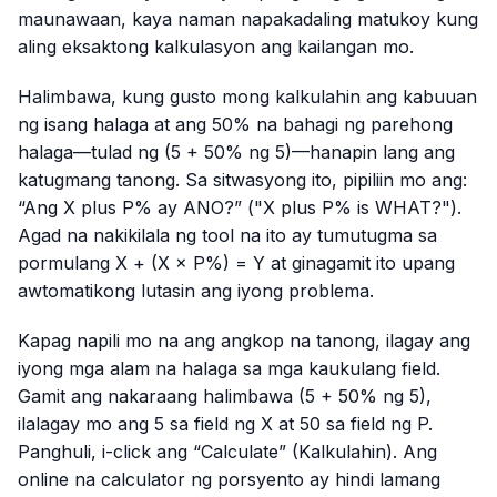
maunawaan, kaya naman napakadaling matukoy kung
aling eksaktong kalkulasyon ang kailangan mo.
Halimbawa, kung gusto mong kalkulahin ang kabuuan
ng isang halaga at ang 50% na bahagi ng parehong
halaga—tulad ng (5 + 50% ng 5)—hanapin lang ang
katugmang tanong. Sa sitwasyong ito, pipiliin mo ang:
“Ang X plus P% ay ANO?” ("X plus P% is WHAT?").
Agad na nakikilala ng tool na ito ay tumutugma sa
pormulang X + (X × P%) = Y at ginagamit ito upang
awtomatikong lutasin ang iyong problema.
Kapag napili mo na ang angkop na tanong, ilagay ang
iyong mga alam na halaga sa mga kaukulang field.
Gamit ang nakaraang halimbawa (5 + 50% ng 5),
ilalagay mo ang 5 sa field ng X at 50 sa field ng P.
Panghuli, i-click ang “Calculate” (Kalkulahin). Ang
online na calculator ng porsyento ay hindi lamang