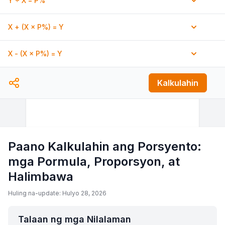
Y ÷ X = P%
%
of what is
out of what is
%
X + (X × P%) = Y
%
of
is what?
What out of
is
%
plus
%
is what?
X - (X × P%) = Y
out of
is what %?
plus what % is
minus
%
is what?
Kalkulahin
What plus
%
is
minus what % is
What minus
%
is
Paano Kalkulahin ang Porsyento:
mga Pormula, Proporsyon, at
Halimbawa
Huling na-update: Hulyo 28, 2026
Talaan ng mga Nilalaman