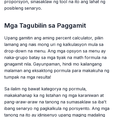
proporsyon, sinasaklaw ng tool na ito ang lahat ng
posibleng senaryo.
Mga Tagubilin sa Paggamit
Upang gamitin ang aming percent calculator, piliin
lamang ang nais mong uri ng kalkulasyon mula sa
drop-down na menu. Ang mga opsyon sa menu ay
naka-grupo batay sa mga tiyak na math formula na
ginagamit nila. Gayunpaman, hindi mo kailangang
malaman ang eksaktong pormula para makakuha ng
tumpak na mga resulta!
Sa ilalim ng bawat kategorya ng pormula,
makakahanap ka ng listahan ng mga karaniwan at
pang-araw-araw na tanong na sumasaklaw sa iba't
ibang senaryo ng pagkalkula ng porsyento. Ang mga
tanong na ito ay idinisenyo upang maging madaling