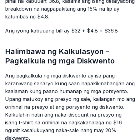
pinal na kabuuan: 36.8, kasama ang isang detalyadong
breakdown na nagpapakitang ang 15% na tip ay
katumbas ng $4.8.
Ang iyong kabuuang bill ay $32 + $4.8 = $36.8
Halimbawa ng Kalkulasyon –
Pagkalkula ng mga Diskwento
Ang pagkalkula ng mga diskwento ay isa pang
karaniwang senaryo kung saan napakikinabangan ang
kaalaman kung paano humanap ng mga porsyento.
Upang matukoy ang presyo ng sale, kailangan mo ang
orihinal na presyo at ang porsyento ng diskwento.
Kalkulahin natin ang naka-discount na presyo ng
isang t-shirt na orihinal na nagkakahalaga ng $16
ngunit kasalukuyang naka-sale nang may 20%
diskwento.