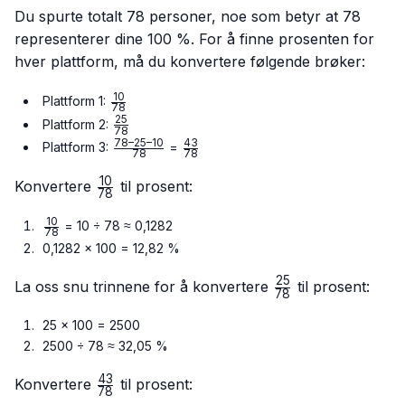
Du spurte totalt 78 personer, noe som betyr at 78
representerer dine 100 %. For å finne prosenten for
hver plattform, må du konvertere følgende brøker:
10
\frac{10}
Plattform 1:
78
{78}
25
\frac{25}
Plattform 2:
78
{78}
78–25–10
43
\frac{78
\frac{43}
Plattform 3:
=
78
78
– 25 –
{78}
10
10}{78}
\frac{10}
Konvertere
til prosent:
78
{78}
10
\frac{10}
= 10 ÷ 78 ≈ 0,1282
78
{78}
0,1282 × 100 = 12,82 %
25
\frac{25}
La oss snu trinnene for å konvertere
til prosent:
78
{78}
25 × 100 = 2500
2500 ÷ 78 ≈ 32,05 %
43
\frac{43}
Konvertere
til prosent:
78
{78}