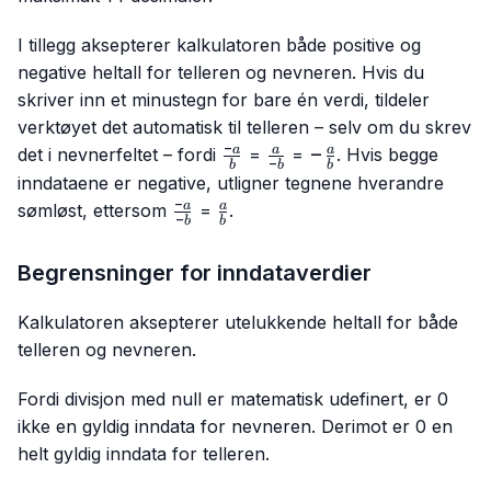
I tillegg aksepterer kalkulatoren både positive og
negative heltall for telleren og nevneren. Hvis du
skriver inn et minustegn for bare én verdi, tildeler
verktøyet det automatisk til telleren – selv om du skrev
−
\frac{-
\frac{a}
-
−
a
a
a
det i nevnerfeltet – fordi
=
=
. Hvis begge
−
b
b
b
a}{b}
{-b}
\frac{a}
inndataene er negative, utligner tegnene hverandre
{b}
−
\frac{-
\frac{a}
a
a
sømløst, ettersom
=
.
−
b
b
a}{-b}
{b}
Begrensninger for inndataverdier
Kalkulatoren aksepterer utelukkende heltall for både
telleren og nevneren.
Fordi divisjon med null er matematisk udefinert, er 0
ikke en gyldig inndata for nevneren. Derimot er 0 en
helt gyldig inndata for telleren.