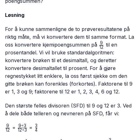
poengsummen?
Løsning
For å kunne sammenligne de to prøveresultatene på
riktig måte, må vi konvertere dem til samme format. La
9
\frac{9}
oss konvertere kjemipoengsummen på
til en
12
{12}
prosentandel. Vi vil bruke standardalgoritmen:
konvertere brøken til et desimaltall, og deretter
konvertere desimaltallet til prosent. For å gjøre
regnestykket litt enklere, la oss først sjekke om den
gitte brøken kan forenkles (forkortes). Faktorene til 9
er 1, 3 og 9; faktorene til 12 er 1, 2, 3, 4, 6 og 12.
Den største felles divisoren (SFD) til 9 og 12 er 3. Ved
å dele både telleren og nevneren på SFD, får vi:
9
9
÷
3
3
\frac{9}
\frac{9
\frac{3}
=
=
12
12
÷
3
4
{12}
÷ 3}
{4}
3