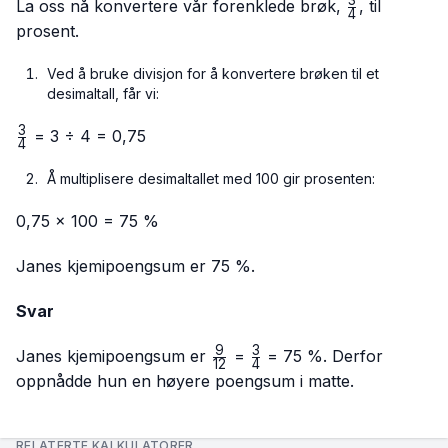
{12 ÷
\frac{3}
La oss nå konvertere vår forenklede brøk,
, til
4
3}
{4}
prosent.
Ved å bruke divisjon for å konvertere brøken til et
desimaltall, får vi:
3
\frac{3}
= 3 ÷ 4 = 0,75
4
{4}
Å multiplisere desimaltallet med 100 gir prosenten:
0,75 × 100 = 75 %
Janes kjemipoengsum er 75 %.
Svar
9
3
\frac{9}
\frac{3}
Janes kjemipoengsum er
=
= 75 %. Derfor
12
4
{12}
{4}
oppnådde hun en høyere poengsum i matte.
RELATERTE KALKULATORER