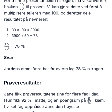
For å finne prosentandelen nitrogen, må vi konvertere
39
\frac{39}
brøken
til prosent. Vi kan gjøre dette ved først å
50
{50}
multiplisere telleren med 100, og deretter dele
resultatet på nevneren:
39 × 100 = 3900
3900 ÷ 50 = 78
39
\frac{39}
= 78 %
50
{50}
Svar
Jordens atmosfære består av om lag 78 % nitrogen.
Prøveresultater
Jane fikk prøveresultatene sine for flere fag i dag.
9
\frac{9}
Hun fikk 92 % i matte, og en poengsum på
i kjemi. I
12
{12}
hvilket fag oppnådde Jane den høyeste