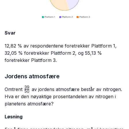
Svar
12,82 % av respondentene foretrekker Plattform 1,
32,05 % foretrekker Plattform 2, og 55,13 %
foretrekker Plattform 3.
Jordens atmosfære
39
\frac{39}
Omtrent
av jordens atmosfære består av nitrogen.
50
{50}
Hva er den nøyaktige prosentandelen av nitrogen i
planetens atmosfære?
Løsning