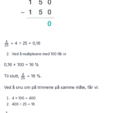
4
\frac{4}
= 4 ÷ 25 = 0,16
25
{25}
Ved å multiplisere med 100 får vi:
0,16 × 100 = 16 %
4
\frac{4}
Til slutt,
= 16 %.
25
{25}
Ved å snu om på trinnene på samme måte, får vi:
4 × 100 = 400
400 ÷ 25 = 16