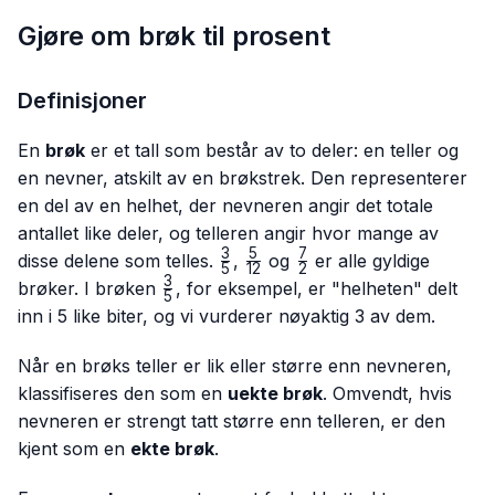
Gjøre om brøk til prosent
Definisjoner
En
brøk
er et tall som består av to deler: en teller og
en nevner, atskilt av en brøkstrek. Den representerer
en del av en helhet, der nevneren angir det totale
antallet like deler, og telleren angir hvor mange av
3
5
7
\frac{3}
\frac{5}
\frac{7}
disse delene som telles.
,
og
er alle gyldige
5
12
2
{5}
{12}
{2}
3
\frac{3}
brøker. I brøken
, for eksempel, er "helheten" delt
5
{5}
inn i 5 like biter, og vi vurderer nøyaktig 3 av dem.
Når en brøks teller er lik eller større enn nevneren,
klassifiseres den som en
uekte brøk
. Omvendt, hvis
nevneren er strengt tatt større enn telleren, er den
kjent som en
ekte brøk
.