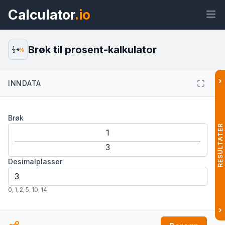
Calculator
.io
Brøk til prosent-kalkulator
1
%
2
›
INNDATA
Widget
Lenke
Tekst
HTML
Brøk
Forhåndsvisning Brøk til prosent-
kalkulator Widget
RESULTATER
Desimalplasser
0
,
1
,
2
,
5
,
10
,
14
›