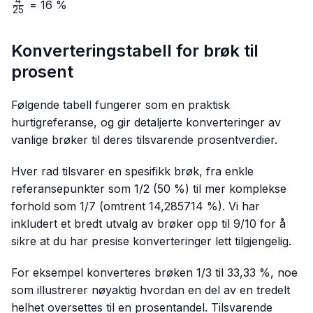
4
\frac{4}
= 16 %
25
{25}
Konverteringstabell for brøk til
prosent
Følgende tabell fungerer som en praktisk
hurtigreferanse, og gir detaljerte konverteringer av
vanlige brøker til deres tilsvarende prosentverdier.
Hver rad tilsvarer en spesifikk brøk, fra enkle
referansepunkter som 1/2 (50 %) til mer komplekse
forhold som 1/7 (omtrent 14,285714 %). Vi har
inkludert et bredt utvalg av brøker opp til 9/10 for å
sikre at du har presise konverteringer lett tilgjengelig.
For eksempel konverteres brøken 1/3 til 33,33 %, noe
som illustrerer nøyaktig hvordan en del av en tredelt
helhet oversettes til en prosentandel. Tilsvarende