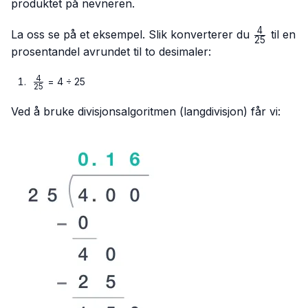
produktet på nevneren.
4
\frac{4}
La oss se på et eksempel. Slik konverterer du
til en
25
{25}
prosentandel avrundet til to desimaler:
4
\frac{4}
= 4 ÷ 25
25
{25}
Ved å bruke divisjonsalgoritmen (langdivisjon) får vi: