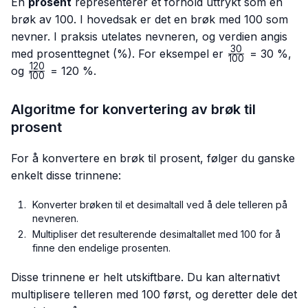
En
prosent
representerer et forhold uttrykt som en
brøk av 100. I hovedsak er det en brøk med 100 som
nevner. I praksis utelates nevneren, og verdien angis
30
\frac{30}
med prosenttegnet (%). For eksempel er
= 30 %,
100
{100}
120
\frac{120}
og
= 120 %.
100
{100}
Algoritme for konvertering av brøk til
prosent
For å konvertere en brøk til prosent, følger du ganske
enkelt disse trinnene:
Konverter brøken til et desimaltall ved å dele telleren på
nevneren.
Multipliser det resulterende desimaltallet med 100 for å
finne den endelige prosenten.
Disse trinnene er helt utskiftbare. Du kan alternativt
multiplisere telleren med 100 først, og deretter dele det