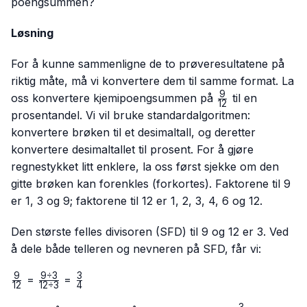
poengsummen?
Løsning
For å kunne sammenligne de to prøveresultatene på
riktig måte, må vi konvertere dem til samme format. La
9
\frac{9}
oss konvertere kjemipoengsummen på
til en
12
{12}
prosentandel. Vi vil bruke standardalgoritmen:
konvertere brøken til et desimaltall, og deretter
konvertere desimaltallet til prosent. For å gjøre
regnestykket litt enklere, la oss først sjekke om den
gitte brøken kan forenkles (forkortes). Faktorene til 9
er 1, 3 og 9; faktorene til 12 er 1, 2, 3, 4, 6 og 12.
Den største felles divisoren (SFD) til 9 og 12 er 3. Ved
å dele både telleren og nevneren på SFD, får vi:
9
9
÷
3
3
\frac{9}
\frac{9
\frac{3}
=
=
12
12
÷
3
4
{12}
÷ 3}
{4}
3