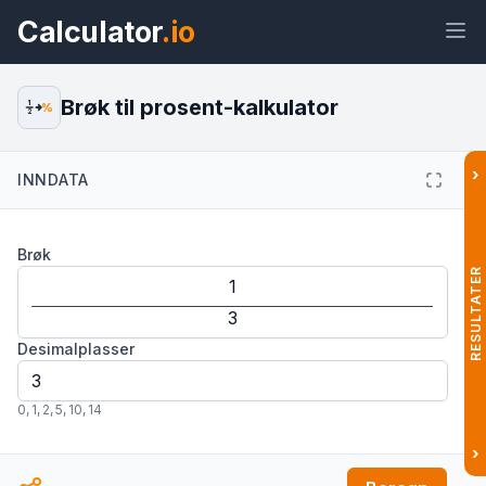
Calculator
.io
Brøk til prosent-kalkulator
1
%
2
›
INNDATA
Widget
Lenke
Tekst
HTML
Brøk
Forhåndsvisning Brøk til prosent-
kalkulator Widget
RESULTATER
Desimalplasser
0
,
1
,
2
,
5
,
10
,
14
›