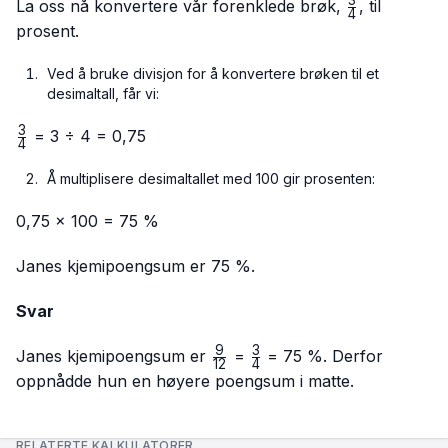
{12 ÷
\frac{3}
La oss nå konvertere vår forenklede brøk,
, til
4
3}
{4}
prosent.
Ved å bruke divisjon for å konvertere brøken til et
desimaltall, får vi:
3
\frac{3}
= 3 ÷ 4 = 0,75
4
{4}
Å multiplisere desimaltallet med 100 gir prosenten:
0,75 × 100 = 75 %
Janes kjemipoengsum er 75 %.
Svar
9
3
\frac{9}
\frac{3}
Janes kjemipoengsum er
=
= 75 %. Derfor
12
4
{12}
{4}
oppnådde hun en høyere poengsum i matte.
RELATERTE KALKULATORER