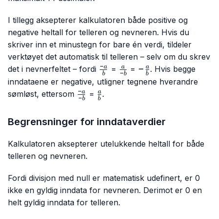
I tillegg aksepterer kalkulatoren både positive og
negative heltall for telleren og nevneren. Hvis du
skriver inn et minustegn for bare én verdi, tildeler
verktøyet det automatisk til telleren – selv om du skrev
−
\frac{-
\frac{a}
-
−
a
a
a
det i nevnerfeltet – fordi
=
=
. Hvis begge
−
b
b
b
a}{b}
{-b}
\frac{a}
inndataene er negative, utligner tegnene hverandre
{b}
−
\frac{-
\frac{a}
a
a
sømløst, ettersom
=
.
−
b
b
a}{-b}
{b}
Begrensninger for inndataverdier
Kalkulatoren aksepterer utelukkende heltall for både
telleren og nevneren.
Fordi divisjon med null er matematisk udefinert, er 0
ikke en gyldig inndata for nevneren. Derimot er 0 en
helt gyldig inndata for telleren.