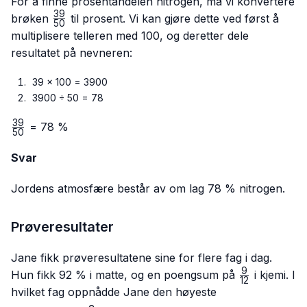
For å finne prosentandelen nitrogen, må vi konvertere
39
\frac{39}
brøken
til prosent. Vi kan gjøre dette ved først å
50
{50}
multiplisere telleren med 100, og deretter dele
resultatet på nevneren:
39 × 100 = 3900
3900 ÷ 50 = 78
39
\frac{39}
= 78 %
50
{50}
Svar
Jordens atmosfære består av om lag 78 % nitrogen.
Prøveresultater
Jane fikk prøveresultatene sine for flere fag i dag.
9
\frac{9}
Hun fikk 92 % i matte, og en poengsum på
i kjemi. I
12
{12}
hvilket fag oppnådde Jane den høyeste