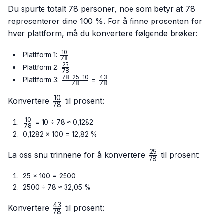
Du spurte totalt 78 personer, noe som betyr at 78
representerer dine 100 %. For å finne prosenten for
hver plattform, må du konvertere følgende brøker:
10
\frac{10}
Plattform 1:
78
{78}
25
\frac{25}
Plattform 2:
78
{78}
78–25–10
43
\frac{78
\frac{43}
Plattform 3:
=
78
78
– 25 –
{78}
10
10}{78}
\frac{10}
Konvertere
til prosent:
78
{78}
10
\frac{10}
= 10 ÷ 78 ≈ 0,1282
78
{78}
0,1282 × 100 = 12,82 %
25
\frac{25}
La oss snu trinnene for å konvertere
til prosent:
78
{78}
25 × 100 = 2500
2500 ÷ 78 ≈ 32,05 %
43
\frac{43}
Konvertere
til prosent:
78
{78}