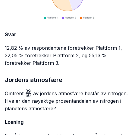
Svar
12,82 % av respondentene foretrekker Plattform 1,
32,05 % foretrekker Plattform 2, og 55,13 %
foretrekker Plattform 3.
Jordens atmosfære
39
\frac{39}
Omtrent
av jordens atmosfære består av nitrogen.
50
{50}
Hva er den nøyaktige prosentandelen av nitrogen i
planetens atmosfære?
Løsning