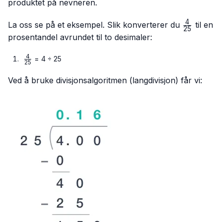
produktet på nevneren.
4
\frac{4}
La oss se på et eksempel. Slik konverterer du
til en
25
{25}
prosentandel avrundet til to desimaler:
4
\frac{4}
= 4 ÷ 25
25
{25}
Ved å bruke divisjonsalgoritmen (langdivisjon) får vi: