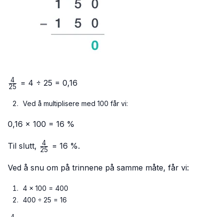
4
\frac{4}
= 4 ÷ 25 = 0,16
25
{25}
Ved å multiplisere med 100 får vi:
0,16 × 100 = 16 %
4
\frac{4}
Til slutt,
= 16 %.
25
{25}
Ved å snu om på trinnene på samme måte, får vi:
4 × 100 = 400
400 ÷ 25 = 16