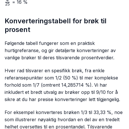
4
\frac{4}
= 16 %
25
{25}
Konverteringstabell for brøk til
prosent
Følgende tabell fungerer som en praktisk
hurtigreferanse, og gir detaljerte konverteringer av
vanlige brøker til deres tilsvarende prosentverdier.
Hver rad tilsvarer en spesifikk brøk, fra enkle
referansepunkter som 1/2 (50 %) til mer komplekse
forhold som 1/7 (omtrent 14,285714 %). Vi har
inkludert et bredt utvalg av brøker opp til 9/10 for å
sikre at du har presise konverteringer lett tilgjengelig.
For eksempel konverteres brøken 1/3 til 33,33 %, noe
som illustrerer nøyaktig hvordan en del av en tredelt
helhet oversettes til en prosentandel. Tilsvarende