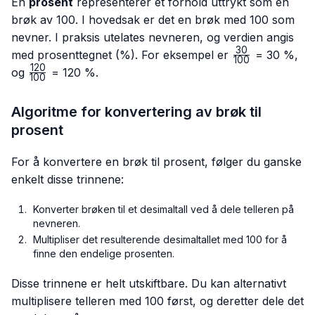
En
prosent
representerer et forhold uttrykt som en
brøk av 100. I hovedsak er det en brøk med 100 som
nevner. I praksis utelates nevneren, og verdien angis
30
\frac{30}
med prosenttegnet (%). For eksempel er
= 30 %,
100
{100}
120
\frac{120}
og
= 120 %.
100
{100}
Algoritme for konvertering av brøk til
prosent
For å konvertere en brøk til prosent, følger du ganske
enkelt disse trinnene:
Konverter brøken til et desimaltall ved å dele telleren på
nevneren.
Multipliser det resulterende desimaltallet med 100 for å
finne den endelige prosenten.
Disse trinnene er helt utskiftbare. Du kan alternativt
multiplisere telleren med 100 først, og deretter dele det