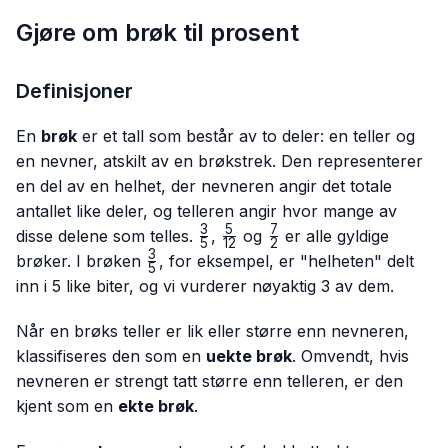
Gjøre om brøk til prosent
Definisjoner
En
brøk
er et tall som består av to deler: en teller og
en nevner, atskilt av en brøkstrek. Den representerer
en del av en helhet, der nevneren angir det totale
antallet like deler, og telleren angir hvor mange av
3
5
7
\frac{3}
\frac{5}
\frac{7}
disse delene som telles.
,
og
er alle gyldige
5
12
2
{5}
{12}
{2}
3
\frac{3}
brøker. I brøken
, for eksempel, er "helheten" delt
5
{5}
inn i 5 like biter, og vi vurderer nøyaktig 3 av dem.
Når en brøks teller er lik eller større enn nevneren,
klassifiseres den som en
uekte brøk
. Omvendt, hvis
nevneren er strengt tatt større enn telleren, er den
kjent som en
ekte brøk
.